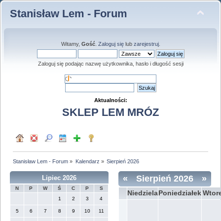
Stanisław Lem - Forum
Witamy,
Gość
.
Zaloguj się
lub
zarejestruj
.
Zaloguj się podając nazwę użytkownika, hasło i długość sesji
Aktualności:
SKLEP LEM MRÓZ
Stanisław Lem - Forum
»
Kalendarz
»
Sierpień 2026
«
Sierpień 2026
»
Lipiec 2026
N
P
W
Ś
C
P
S
Niedziela
Poniedziałek
Wtor
1
2
3
4
5
6
7
8
9
10
11