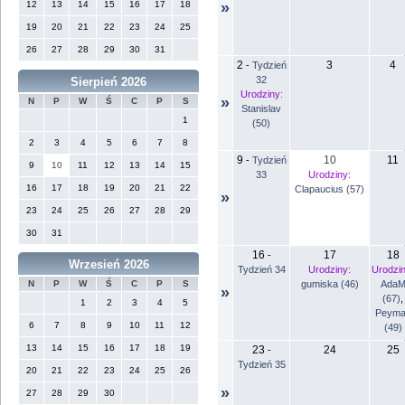
12
13
14
15
16
17
18
»
19
20
21
22
23
24
25
26
27
28
29
30
31
2
3
4
-
Tydzień
32
Sierpień 2026
Urodziny:
»
N
P
W
Ś
C
P
S
Stanislav
1
(50)
2
3
4
5
6
7
8
9
10
11
-
Tydzień
9
10
11
12
13
14
15
33
Urodziny:
16
17
18
19
20
21
22
Clapaucius (57)
»
23
24
25
26
27
28
29
30
31
16
17
18
-
Wrzesień 2026
Tydzień 34
Urodziny:
Urodzin
gumiska (46)
Ada
N
P
W
Ś
C
P
S
»
(67)
,
1
2
3
4
5
Peyma
6
7
8
9
10
11
12
(49)
13
14
15
16
17
18
19
23
24
25
-
Tydzień 35
20
21
22
23
24
25
26
»
27
28
29
30