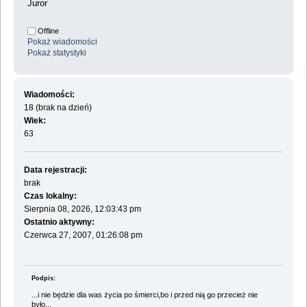
Juror
Offline
Pokaż wiadomości
Pokaż statystyki
Wiadomości:
18 (brak na dzień)
Wiek:
63
Data rejestracji:
brak
Czas lokalny:
Sierpnia 08, 2026, 12:03:43 pm
Ostatnio aktywny:
Czerwca 27, 2007, 01:26:08 pm
Podpis:
...i nie będzie dla was życia po śmierci,bo i przed nią go przecież nie
było...