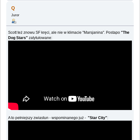
Q
Juror
Scott też znowu SF kręci, ale nie w klimacie "Marsjanina". Postapo
"The
Dog Stars"
zatytułowane:
A to pełniejszy zwiastun - wspominanego już -
"Star City"
: