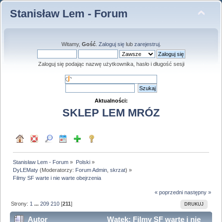
Stanisław Lem - Forum
Witamy,
Gość
.
Zaloguj się
lub
zarejestruj
.
Zaloguj się podając nazwę użytkownika, hasło i długość sesji
Aktualności:
SKLEP LEM MRÓZ
Stanisław Lem - Forum
»
Polski
»
DyLEMaty
(Moderatorzy:
Forum Admin
,
skrzat
) »
Filmy SF warte i nie warte obejrzenia
« poprzedni
następny »
Strony:
1
...
209
210
[
211
]
DRUKUJ
Autor
Wątek: Filmy SF warte i nie