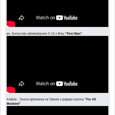
ps. Scena lotu rakietoplanem X-15 z filmu
"First Man"
:
A także... Scena lądowania na Tytanie z piątego sezonu
"For All
Mankind"
: