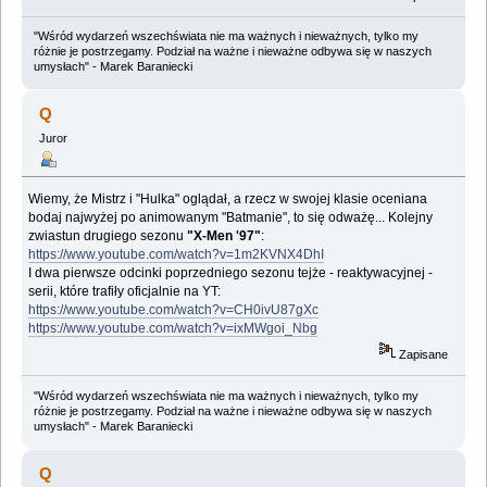
"Wśród wydarzeń wszechświata nie ma ważnych i nieważnych, tylko my
różnie je postrzegamy. Podział na ważne i nieważne odbywa się w naszych
umysłach" - Marek Baraniecki
Q
Juror
Wiemy, że Mistrz i "Hulka" oglądał, a rzecz w swojej klasie oceniana
bodaj najwyżej po animowanym "Batmanie", to się odważę... Kolejny
zwiastun drugiego sezonu
"X-Men '97"
:
https://www.youtube.com/watch?v=1m2KVNX4DhI
I dwa pierwsze odcinki poprzedniego sezonu tejże - reaktywacyjnej -
serii, które trafiły oficjalnie na YT:
https://www.youtube.com/watch?v=CH0ivU87gXc
https://www.youtube.com/watch?v=ixMWgoi_Nbg
Zapisane
"Wśród wydarzeń wszechświata nie ma ważnych i nieważnych, tylko my
różnie je postrzegamy. Podział na ważne i nieważne odbywa się w naszych
umysłach" - Marek Baraniecki
Q