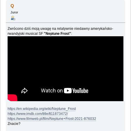
Q
Juror
Zwrócono dziś moją uwagę na relatywnie niedawny amerykańsko-
rwandyjski musical SF
"Neptune Frost"
:
https://en.wikipedia.org/wiki/Neptune_Frost
https://www.imdb.com/title/tt11873472/
https://www.filmweb.pl/film/Neptune+Frost-2021-876032
Znacie?