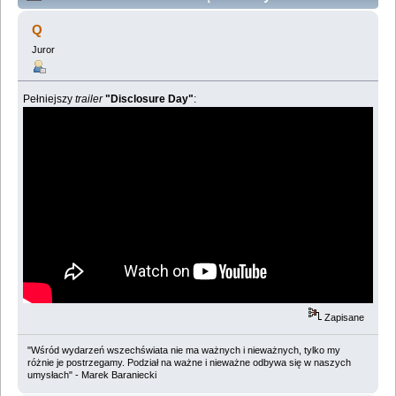
warte obejrzenia (Przeczytany 3777053 razy)
Q
Juror
Pełniejszy
trailer
"Disclosure Day"
:
Zapisane
"Wśród wydarzeń wszechświata nie ma ważnych i nieważnych, tylko my
różnie je postrzegamy. Podział na ważne i nieważne odbywa się w naszych
umysłach" - Marek Baraniecki