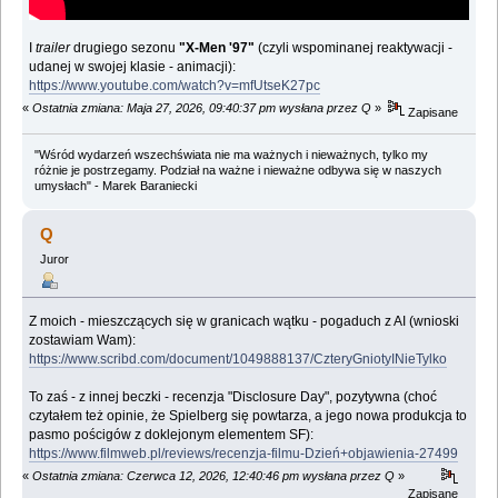
I
trailer
drugiego sezonu
"X-Men '97"
(czyli wspominanej reaktywacji -
udanej w swojej klasie - animacji):
https://www.youtube.com/watch?v=mfUtseK27pc
«
Ostatnia zmiana: Maja 27, 2026, 09:40:37 pm wysłana przez Q
»
Zapisane
"Wśród wydarzeń wszechświata nie ma ważnych i nieważnych, tylko my
różnie je postrzegamy. Podział na ważne i nieważne odbywa się w naszych
umysłach" - Marek Baraniecki
Q
Juror
Z moich - mieszczących się w granicach wątku - pogaduch z AI (wnioski
zostawiam Wam):
https://www.scribd.com/document/1049888137/CzteryGniotyINieTylko
To zaś - z innej beczki - recenzja "Disclosure Day", pozytywna (choć
czytałem też opinie, że Spielberg się powtarza, a jego nowa produkcja to
pasmo pościgów z doklejonym elementem SF):
https://www.filmweb.pl/reviews/recenzja-filmu-Dzień+objawienia-27499
«
Ostatnia zmiana: Czerwca 12, 2026, 12:40:46 pm wysłana przez Q
»
Zapisane