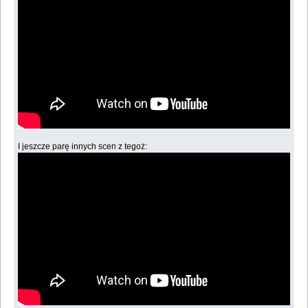
I jeszcze parę innych scen z tegoż: