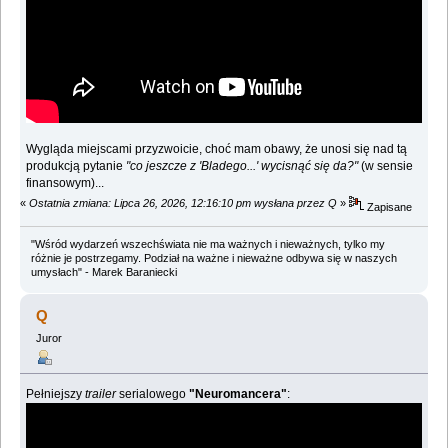
Wygląda miejscami przyzwoicie, choć mam obawy, że unosi się nad tą
produkcją pytanie
"co jeszcze z 'Bladego...' wycisnąć się da?"
(w sensie
finansowym)...
«
Ostatnia zmiana: Lipca 26, 2026, 12:16:10 pm wysłana przez Q
»
Zapisane
"Wśród wydarzeń wszechświata nie ma ważnych i nieważnych, tylko my
różnie je postrzegamy. Podział na ważne i nieważne odbywa się w naszych
umysłach" - Marek Baraniecki
Q
Juror
Pełniejszy
trailer
serialowego
"Neuromancera"
: