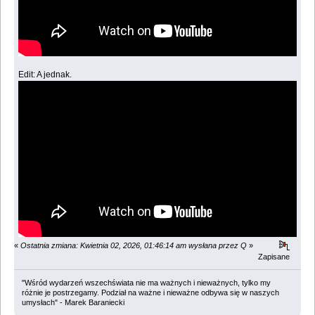
Edit: A jednak.
«
Ostatnia zmiana: Kwietnia 02, 2026, 01:46:14 am wysłana przez Q
»
Zapisane
"Wśród wydarzeń wszechświata nie ma ważnych i nieważnych, tylko my
różnie je postrzegamy. Podział na ważne i nieważne odbywa się w naszych
umysłach" - Marek Baraniecki