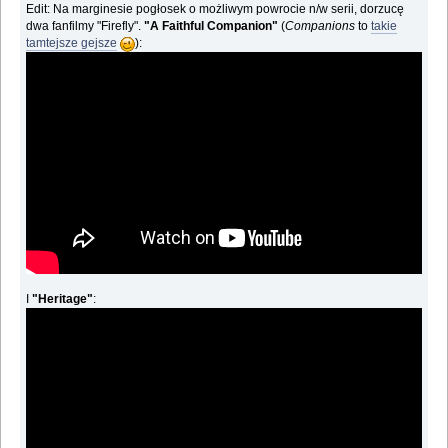
Edit: Na marginesie pogłosek o możliwym powrocie n/w serii, dorzucę
dwa fanfilmy "Firefly".
"A Faithful Companion"
(
Companions
to
takie
tamtejsze gejsze
):
I
"Heritage"
: