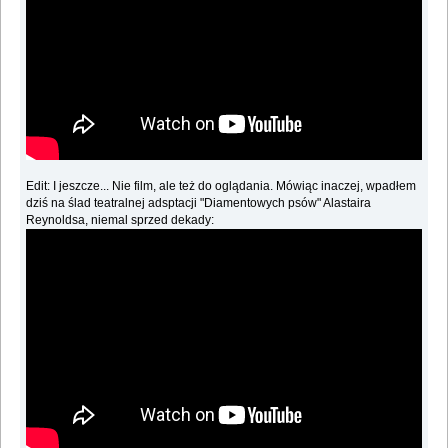
Edit: I jeszcze... Nie film, ale też do oglądania. Mówiąc inaczej, wpadłem
dziś na ślad teatralnej adsptacji "Diamentowych psów" Alastaira
Reynoldsa, niemal sprzed dekady: