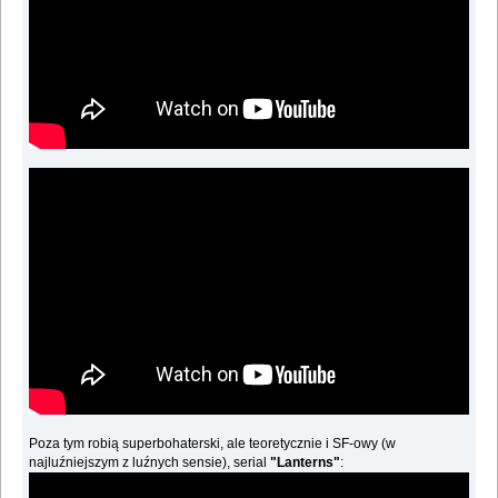
Poza tym robią superbohaterski, ale teoretycznie i SF-owy (w
najluźniejszym z luźnych sensie), serial
"Lanterns"
: