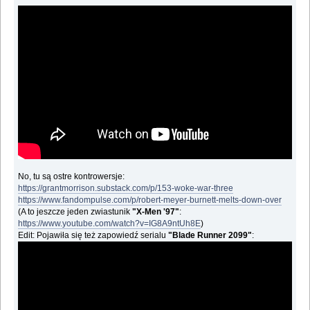
No, tu są ostre kontrowersje:
https://grantmorrison.substack.com/p/153-woke-war-three
https://www.fandompulse.com/p/robert-meyer-burnett-melts-down-over
(A to jeszcze jeden zwiastunik
"X-Men '97"
:
https://www.youtube.com/watch?v=IG8A9ntUh8E
)
Edit: Pojawiła się też zapowiedź serialu
"Blade Runner 2099"
: