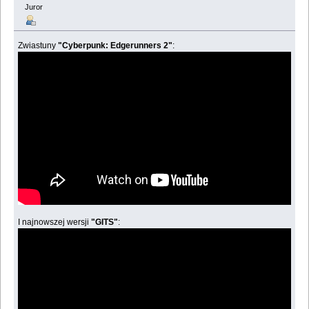
Juror
Zwiastuny
"Cyberpunk: Edgerunners 2"
:
I najnowszej wersji
"GITS"
: