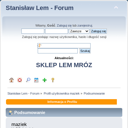
Stanisław Lem - Forum
Witamy,
Gość
.
Zaloguj się
lub
zarejestruj
.
Zaloguj się podając nazwę użytkownika, hasło i długość sesji
Aktualności:
SKLEP LEM MRÓZ
Stanisław Lem - Forum
»
Profil użytkownika maziek
»
Podsumowanie
Informacja o Profilu
Podsumowanie
maziek 