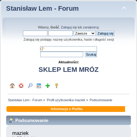
Stanisław Lem - Forum
Witamy,
Gość
.
Zaloguj się
lub
zarejestruj
.
Zaloguj się podając nazwę użytkownika, hasło i długość sesji
Aktualności:
SKLEP LEM MRÓZ
Stanisław Lem - Forum
»
Profil użytkownika maziek
»
Podsumowanie
Informacja o Profilu
Podsumowanie
maziek 