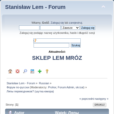
Stanisław Lem - Forum
Witamy,
Gość
.
Zaloguj się
lub
zarejestruj
.
Zaloguj się podając nazwę użytkownika, hasło i długość sesji
Aktualności:
SKLEP LEM MRÓZ
Stanisław Lem - Forum
»
Russian
»
Форум по-русски
(Moderatorzy:
Prohor
,
Forum Admin
,
skrzat
) »
Ляпы переводчиков? (шутка юмора)
« poprzedni
następny »
Strony: [
1
]
DRUKUJ
Autor
Wątek: Ляпы