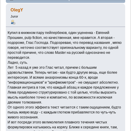
переводчиков? (шутка юмора) (Przeczytany 90531
OlegY
razy)
Juror
Купил в книжном пару пейпербеков, один уцененка - Евгений
Прошкин, pulp fiction, но качественная, мне нравится. А вторая -
подороже, Глас Господа. Подозреваю, что перевод названия , мягко
говоря, неточно соответствует оригинальному варианту, по одной
простой причине, что слово Master на русский однозначно не
переводится.
Ладно, суть.
Лет 5 назад я уже это Глас читал, причем с большим
удовольствием. Теперь читаю - как будто другую вещь, еще более
интересную. И всякие анахронизмы конца 60-х, вроде
"информационщиков" и "арифмометров" - не смущают абсолютно.
Главная интрига в том, что каждый абзац и каждое предложение у
Лема продуманно структурировано с той целью, чтобы выразить
мысль наиболее точно и компактно, по возможности исключая
двоякие толкования.
От одного этого эффекта текст читается с таким ощущением, будто
пьешь живую воду - с каждым глотком прибавляется по чуть-чуть
живого осознания.
И вот посреди этого великолепия плавного течения чистых
формулировок натыкаюсь на корягу. Ближе к середине книги, там,