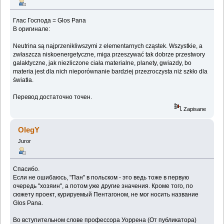
Глас Господа = Glos Pana
В оригинале:
Neutrina są najprzenikliwszymi z elementarnych cząstek. Wszystkie, a
zwłaszcza niskoenergetyczne, miga przeszywać tak dobrze przestwory
galaktyczne, jak niezliczone ciała materialne, planety, gwiazdy, bo
materia jest dla nich nieporównanie bardziej przezroczysta niż szkło dla
światła.
Перевод достаточно точен.
Zapisane
OlegY
Juror
Спасибо.
Если не ошибаюсь, "Пан" в польском - это ведь тоже в первую
очередь "хозяин", а потом уже другие значения. Кроме того, по
сюжету проект, курируемый Пентагоном, не мог носить название
Glos Pana.
Во вступительном слове профессора Уоррена (От публикатора)