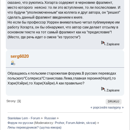
сказано, что рукопись Хогарта содержит в черновике фрагмент,
место которого неясно: то ли это вступление, то ли послесловие. И
что будучи "уполномоченным" как коллега и друг автора, он "решил"
сделать данный фрагмент введением к книге.
Но если бы профессор Уоррен внимательно читал публикуемую им
работу Хогарта, он бы обнаружил, что автор сам делает отсылку в
основном тексте на тот самый фрагмент как на "предисловие"!
(Место, где речь идет о смехе "из трусости")
Zapisane
serg6020
Обращаюсь к польским старожилам форума.В русских переводах
польского"Соляриса"Станислава Лема,главная героиня(Hayri),то
Хэри(Хэйри),то Хари(Хайри).А как правильно?
Zapisane
Strony: [
1
]
DRUKUJ
« poprzedni
następny »
Stanisław Lem - Forum
»
Russian
»
Форум по-русски
(Moderatorzy:
Prohor
,
Forum Admin
,
skrzat
) »
Ляпы переводчиков? (шутка юмора)