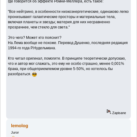
где говорится об эффекте Ромни-Меллера, есть такое:
"Все нейтрино, в особенности низкоэнергетические, одинаково легко
пронизывают галактические просторы и материальные тела,
включая планеты и звезды; материя для них несравненно
прозрачнее, чем стекло для света."
Это чего? Может кто пояснит?
На Лема вообще не похоже. Перевод Душенко, последняя редакция
1994-го года Р.Нудельмана.
Кто читал оригинал, помогите. В принципе теоретически допускаю,
что и автор мог слажать, это ему не особо страшно, менее 0,001%
брака, при общеприемлемом уровне 5-50%, но хотелось бы
разобраться.
Zapisane
lemolog
Juror