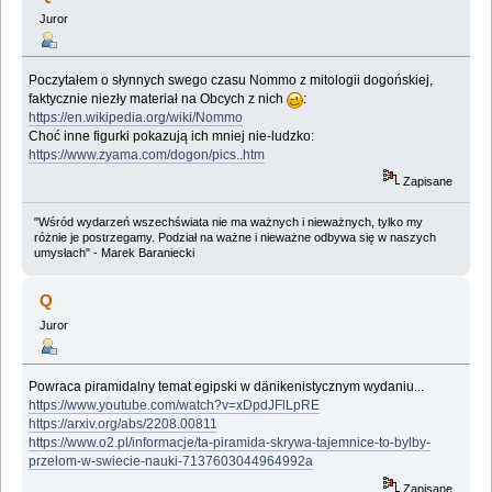
Juror
Poczytałem o słynnych swego czasu Nommo z mitologii dogońskiej,
faktycznie niezły materiał na Obcych z nich
:
https://en.wikipedia.org/wiki/Nommo
Choć inne figurki pokazują ich mniej nie-ludzko:
https://www.zyama.com/dogon/pics..htm
Zapisane
"Wśród wydarzeń wszechświata nie ma ważnych i nieważnych, tylko my
różnie je postrzegamy. Podział na ważne i nieważne odbywa się w naszych
umysłach" - Marek Baraniecki
Q
Juror
Powraca piramidalny temat egipski w dänikenistycznym wydaniu...
https://www.youtube.com/watch?v=xDpdJFlLpRE
https://arxiv.org/abs/2208.00811
https://www.o2.pl/informacje/ta-piramida-skrywa-tajemnice-to-bylby-
przelom-w-swiecie-nauki-7137603044964992a
Zapisane