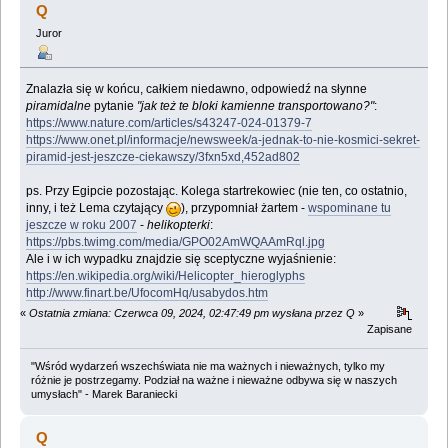
Q
Juror
Znalazła się w końcu, całkiem niedawno, odpowiedź na słynne
piramidalne
pytanie
"jak też te bloki kamienne transportowano?"
:
https://www.nature.com/articles/s43247-024-01379-7
https://www.onet.pl/informacje/newsweek/a-jednak-to-nie-kosmici-sekret-
piramid-jest-jeszcze-ciekawszy/3fxn5xd,452ad802
ps. Przy Egipcie pozostając. Kolega startrekowiec (nie ten, co ostatnio,
inny, i też Lema czytający
), przypomniał żartem -
wspominane tu
jeszcze w roku 2007
-
helikopterki
:
https://pbs.twimg.com/media/GPO02AmWQAAmRql.jpg
Ale i w ich wypadku znajdzie się sceptyczne wyjaśnienie:
https://en.wikipedia.org/wiki/Helicopter_hieroglyphs
http://www.finart.be/UfocomHq/usabydos.htm
«
Ostatnia zmiana: Czerwca 09, 2024, 02:47:49 pm wysłana przez Q
»
Zapisane
"Wśród wydarzeń wszechświata nie ma ważnych i nieważnych, tylko my
różnie je postrzegamy. Podział na ważne i nieważne odbywa się w naszych
umysłach" - Marek Baraniecki
Q