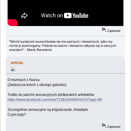
Zapisane
"Wśród wydarzeń wszechświata nie ma ważnych i nieważnych, tylko my
różnie je postrzegamy. Podział na ważne i nieważne odbywa się w naszych
umysłach" - Marek Baraniecki
xetras
O mumiach z Nazca.
(Zwłaszcza trzech z obcego gatunku)
Trafiło do jakichś sensacyjnych plotkarskich artefaktów.
https://www.facebook.com/reel/723816040654415/?app=fbl
Szczególnie sensacyjne są trójpalczaste, tridaktyle.
Czym były?
Zapisane