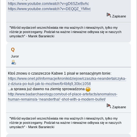
https://www.youtube.com/watch?v=gD6SZxrBvAc
https://www.youtube.com/watch?v=DEQQZ_YMIvc
Zapisane
"Wśród wydarzeń wszechświata nie ma ważnych i nieważnych, tylko my
różnie je postrzegamy. Podział na ważne i nieważne odbywa się w naszych
umysłach" - Marek Baraniecki
Q
Juror
Ktoś znowu o czaszeczce Kabwe 1 pisał w sensacyjnym tonie:
https://www.onet.pl/informacje/kronikidziejow/czaszka-neandertalczyka-
z-dziura-po-kuli-jak-to-mozliwe/6r4bfq9,30bc1058
...a sprawa już dawno na ziemię sprowadzona
:
http://www.badarchaeology.com/out-of-place-artefacts/anomalous-
human-remains/a-‘neanderthal’-shot-with-a-modern-bullet/
Zapisane
"Wśród wydarzeń wszechświata nie ma ważnych i nieważnych, tylko my
różnie je postrzegamy. Podział na ważne i nieważne odbywa się w naszych
umysłach" - Marek Baraniecki