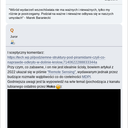
"Wśród wydarzeń wszechświata nie ma ważnych i nieważnych, tylko my
różnie je postrzegamy. Podział na ważne i nieważne odbywa się w naszych
umysłach" - Marek Baraniecki
Q
Juror
I sceptyczny komentarz:
https://tech.wp.pl/podziemne-struktury-pod-piramidami-czyli-co-
naprawde-odkryto-w-dolinie-krolow,7140622288833344a
Przy czym, co zabawne, i on nie jest idealnie ścisły, bowiem artykuł z
2022 ukazał się w piśmie
"Remote Sensing"
, wydawanym jednak przez
budzące rozmaite wątpliwości co do rzetelności
MDPI
.
Godniejsza uwagi jest ta wypowiedź na w/w temat (pochodząca z kanału
lubianego ostatnio przez
Hoko
):