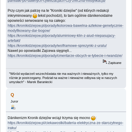
pamiatki-po-dawnych-cywilizacjach-czy-zreczna-mistyfikacja/
Przy czym jak patrzę na te "Kroniki dziejów" (od których redakcji
inkryminowany
tekst pochodzi), to tam ogólnie dänikenoidalne
opowieści serwowane są na całego:
https://kronikidziejow.pl/porady/kolorowa-bawelna-aztekow-genetycznie-
modyfikowany-dar-bogow/
https://kronikidziejow.pl/porady/aluminiowy-klin-z-aiud-niepasujacy-
artefakt/
https://kronikidziejow.pl/porady/wolframowe-sprezynki-z-uralu/
Nawet po opowiastki Zajcewa sięgnęli...
https://kronikidziejow.pl/porady/cmentarze-obcych-w-tybecie-i-rwandzie/
Zapisane
"Wśród wydarzeń wszechświata nie ma ważnych i nieważnych, tylko my
różnie je postrzegamy. Podział na ważne i nieważne odbywa się w naszych
umysłach" - Marek Baraniecki
Q
Juror
Dänikenizm Kronik dziejów wciąż trzyma się mocno
:
https://kronikidziejow.pl/ciekawostki/bateria-elektryczna-ze-starozytnego-
iraku/