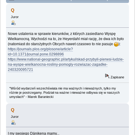
teorie czy błędna histioria? (Przeczytany 647307 razy)
Q
Juror
Nowe ustalenia w sprawie kierunków, z których zasiedlano Wyspę
Wielkanocną. Wychodzi na to, że Heyerdahl miał rację, że dwa ich było
(natomiast do starożytnych Obcych nawet czasowo to nie pasuje
):
https://journals.plos.org/plosone/article?
id=10.1371/journal.pone.0298896
https://www.national-geographic.pl/artykul/skad-przybyli-pierwsi-ludzie-
na-wyspe-wielkanocna-rosliny-pomogly-rozwiazac-zagadke-
240320095721
Zapisane
"Wśród wydarzeń wszechświata nie ma ważnych i nieważnych, tylko my
różnie je postrzegamy. Podział na ważne i nieważne odbywa się w naszych
umysłach" - Marek Baraniecki
Q
Juror
I my swojego Dänikena mamy...