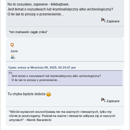
No to oszustwo, zapewne - klikbajtowe.
Jest temat o oszustwach lub kryminalistyczny albo archeologiczny?
O ile tak to proszę o przeniesienie...
Zapisane
"ten mahawek ciągle znika"
Q
Juror
Cytat: xetras w Września 08, 2025, 02:15:47 pm
Jest temat o oszustwach lub kryminalistyczny albo archeologiczny?
O ile tak to proszę o przeniesienie...
Tu chyba będzie dobrze
.
Zapisane
"Wśród wydarzeń wszechświata nie ma ważnych i nieważnych, tylko my
różnie je postrzegamy. Podział na ważne i nieważne odbywa się w naszych
umysłach" - Marek Baraniecki