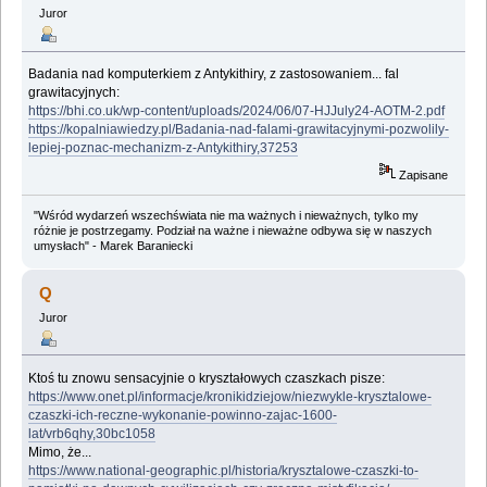
Juror
Badania nad komputerkiem z Antykithiry, z zastosowaniem... fal
grawitacyjnych:
https://bhi.co.uk/wp-content/uploads/2024/06/07-HJJuly24-AOTM-2.pdf
https://kopalniawiedzy.pl/Badania-nad-falami-grawitacyjnymi-pozwolily-
lepiej-poznac-mechanizm-z-Antykithiry,37253
Zapisane
"Wśród wydarzeń wszechświata nie ma ważnych i nieważnych, tylko my
różnie je postrzegamy. Podział na ważne i nieważne odbywa się w naszych
umysłach" - Marek Baraniecki
Q
Juror
Ktoś tu znowu sensacyjnie o kryształowych czaszkach pisze:
https://www.onet.pl/informacje/kronikidziejow/niezwykle-krysztalowe-
czaszki-ich-reczne-wykonanie-powinno-zajac-1600-
lat/vrb6qhy,30bc1058
Mimo, że...
https://www.national-geographic.pl/historia/krysztalowe-czaszki-to-