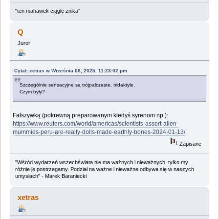
"ten mahawek ciągle znika"
Q
Juror
Cytat: xetras w Września 06, 2025, 11:23:02 pm
Szczególnie sensacyjne są trójpalczaste, tridaktyle.
Czym były?
Fałszywką (pokrewną preparowanym kiedyś syrenom np.):
https://www.reuters.com/world/americas/scientists-assert-alien-
mummies-peru-are-really-dolls-made-earthly-bones-2024-01-13/
Zapisane
"Wśród wydarzeń wszechświata nie ma ważnych i nieważnych, tylko my
różnie je postrzegamy. Podział na ważne i nieważne odbywa się w naszych
umysłach" - Marek Baraniecki
xetras