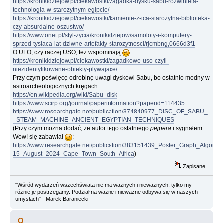
https://kronikidziejow.pl/ciekawostki/zagadka-dysku-sabu-rozwinieta-
technologia-w-starozytnym-egipcie/
https://kronikidziejow.pl/ciekawostki/kamienie-z-ica-starozytna-biblioteka-
czy-absurdalne-oszustwo/
https://www.onet.pl/styl-zycia/kronikidziejow/samoloty-i-komputery-
sprzed-tysiaca-lat-dziwne-artefakty-starozytnosci/rjcmbng,0666d3f1
O UFO, czy raczej USO, też wspominają
:
https://kronikidziejow.pl/ciekawostki/zagadkowe-uso-czyli-
niezidentyfikowane-obiekty-plywajace/
Przy czym poświęcę odrobinę uwagi dyskowi Sabu, bo ostatnio modny w
astroarcheologicznych kręgach:
https://en.wikipedia.org/wiki/Sabu_disk
https://www.scirp.org/journal/paperinformation?paperid=114435
https://www.researchgate.net/publication/374840977_DISC_OF_SABU_-
_STEAM_MACHINE_ANCIENT_EGYPTIAN_TECHNIQUES
(Przy czym można dodać, że autor tego ostatniego
pejpera
i sygnałem
Wow! się zabawiał
:
https://www.researchgate.net/publication/383151439_Poster_Graph_Algori
15_August_2024_Cape_Town_South_Africa
)
Zapisane
"Wśród wydarzeń wszechświata nie ma ważnych i nieważnych, tylko my
różnie je postrzegamy. Podział na ważne i nieważne odbywa się w naszych
umysłach" - Marek Baraniecki
Q