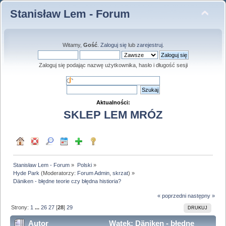
Stanisław Lem - Forum
Witamy,
Gość
.
Zaloguj się
lub
zarejestruj
.
Zaloguj się podając nazwę użytkownika, hasło i długość sesji
Aktualności:
SKLEP LEM MRÓZ
Stanisław Lem - Forum
»
Polski
»
Hyde Park
(Moderatorzy:
Forum Admin
,
skrzat
) »
Däniken - błędne teorie czy błędna histioria?
« poprzedni
następny »
Strony:
1
...
26
27
[
28
]
29
DRUKUJ
Autor
Wątek: Däniken - błędne