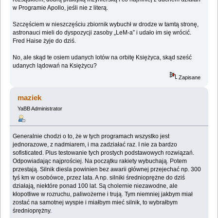
w Programie Apollo, jeśli nie z literą.
Szczęściem w nieszczęściu zbiornik wybuchł w drodze w tamtą stronę,
astronauci mieli do dyspozycji zasoby „LeM-a” i udało im się wrócić.
Fred Haise żyje do dziś.
No, ale skąd te osiem udanych lotów na orbitę Księżyca, skąd sześć
udanych lądowań na Księżycu?
Zapisane
maziek
YaBB Administrator
Generalnie chodzi o to, że w tych programach wszystko jest
jednorazowe, z nadmiarem, i ma zadziałać raz. I nie za bardzo
sofisticated. Plus testowanie tych prostych podstawowych rozwiązań.
Odpowiadając najprościej. Na początku rakiety wybuchają. Potem
przestają. Silnik diesla powinien bez awarii głównej przejechać np. 300
tyś km w osobówce, przez lata. A np. silniki średnioprężne do dziś
działają, niektóre ponad 100 lat. Są cholernie niezawodne, ale
kłopotliwe w rozruchu, paliwożerne i trują. Tym niemniej jakbym miał
zostać na samotnej wyspie i miałbym mieć silnik, to wybrałbym
średnioprężny.