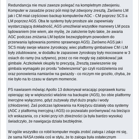
Redundancja nie musi zawsze polegać na kompletnym zdwojeniu.
Komputer w zasadzie przez pół misji był zdwojony zresztą. Zarówno LM
jak i CM miał częściowo backup komputerów AGC - CM poprzez SCS a
LM poprzez AGS. Oba te systemy były prostsze ale zapewniały
wystarczającą dokładność, AGS umożliwiał wszystkie manewry LM poza
lądowaniem (nie wiem, ale myślę, że założenie było takie, że awaria
AGC podczas zniżania LM będzie bezwzględnym powodem do
przerwania lądowania pomimo sprawnego AGS). Zarówno AGS jak i
SCS miały swoje własne żyroskopy, wiec platformy gimbalowe CM i LM
były zdublowane, w dodatku te zapasowe żyroskopy były mocowane w 3
osiach do ramy (na sztywno), przez co nie mogły się zablokować jak
gimbale. Aczkolwiek okupiły to precyzją. Zresztą zawieszenie się
gimbala wymagało po prostu "odwieszenia" go czyli rozdzielenia osi
oraz ponowienia namiarów na gwiazdy - co niczym nie groziło, chyba, że
nie było na to czasu w danym momencie.
PS nawiasem mówiąc Apollo 13 dokonywał wracając poprawek kursu
opierając się w większości właśnie na backupie (AGS), bo obie platformy
inercyjne wyłączono, gdyż zużywały zbyt dużo prądu i wody
(chłodzenie). Zaś podczas lądowania na Księżycu działały oba systemy
(AGC z platformą inercyjną i AGS) co pozwalało porównywać na bieżąco
ich wskazania, co z kolei przy ich zbieżności (a była bardzo wysoka)
świadczyło, że nawigacja działa bezbłędnie.
W ogóle wszystko co robił komputer mogła zrobić załoga i zdaje mi się,
że sama NASA rzekła coś w stylu, że to załoga była ostatecznym