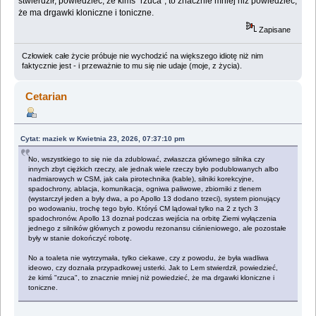
stwierdził, powiedzieć, że kimś "rzuca", to znacznie mniej niż powiedzieć,
że ma drgawki kloniczne i toniczne.
Zapisane
Człowiek całe życie próbuje nie wychodzić na większego idiotę niż nim
faktycznie jest - i przeważnie to mu się nie udaje (moje, z życia).
Cetarian
Cytat: maziek w Kwietnia 23, 2026, 07:37:10 pm
No, wszystkiego to się nie da zdublować, zwłaszcza głównego silnika czy
innych zbyt ciężkich rzeczy, ale jednak wiele rzeczy było podublowanych albo
nadmiarowych w CSM, jak cała pirotechnika (kable), silniki korekcyjne,
spadochrony, ablacja, komunikacja, ogniwa paliwowe, zbiorniki z tlenem
(wystarczył jeden a były dwa, a po Apollo 13 dodano trzeci), system pionujący
po wodowaniu, trochę tego było. Któryś CM lądował tylko na 2 z tych 3
spadochronów. Apollo 13 doznał podczas wejścia na orbitę Ziemi wyłączenia
jednego z silników głównych z powodu rezonansu ciśnieniowego, ale pozostałe
były w stanie dokończyć robotę.
No a toaleta nie wytrzymała, tylko ciekawe, czy z powodu, że była wadliwa
ideowo, czy doznała przypadkowej usterki. Jak to Lem stwierdził, powiedzieć,
że kimś "rzuca", to znacznie mniej niż powiedzieć, że ma drgawki kloniczne i
toniczne.