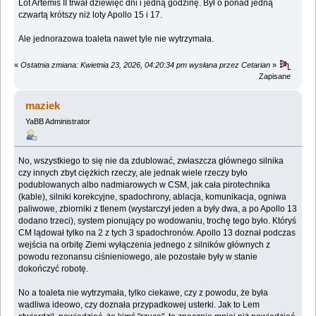
Lot Artemis II trwał dziewięć dni i jedną godzinę. Był o ponad jedną
czwartą krótszy niż loty Apollo 15 i 17.
Ale jednorazowa toaleta nawet tyle nie wytrzymała.
«
Ostatnia zmiana: Kwietnia 23, 2026, 04:20:34 pm wysłana przez Cetarian
»
Zapisane
maziek
YaBB Administrator
No, wszystkiego to się nie da zdublować, zwłaszcza głównego silnika
czy innych zbyt ciężkich rzeczy, ale jednak wiele rzeczy było
podublowanych albo nadmiarowych w CSM, jak cała pirotechnika
(kable), silniki korekcyjne, spadochrony, ablacja, komunikacja, ogniwa
paliwowe, zbiorniki z tlenem (wystarczył jeden a były dwa, a po Apollo 13
dodano trzeci), system pionujący po wodowaniu, trochę tego było. Któryś
CM lądował tylko na 2 z tych 3 spadochronów. Apollo 13 doznał podczas
wejścia na orbitę Ziemi wyłączenia jednego z silników głównych z
powodu rezonansu ciśnieniowego, ale pozostałe były w stanie
dokończyć robotę.
No a toaleta nie wytrzymała, tylko ciekawe, czy z powodu, że była
wadliwa ideowo, czy doznała przypadkowej usterki. Jak to Lem