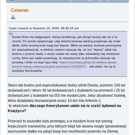
versus Artemis. (Przeczytany 126345 razy)
Cetarian
Cytat: maziek w Kwietnia 15, 2026, 08:46:23 am
Każda firma ma księgowych, którzy kombinują, jak obciąć koszty ale nie o to
chodzi. Po prostu dysponując całą dotychczasową wiedzą projektuje się nowe
silniki, które teoretycznie mają być lepsze. Mimo tej wiedzy, budowy prototypów,
ich optymalizacji itp. w efekcie czasem okazuje się, że ten "lepszy" silnik ma
drobne z pozoru wady, a może nawet nie wady tylko zdawałoby się nieistotne
cechy, które per saldo powodują, że statystycznie ta jednostka okazuje się
porażką i trafia na tego typu listę:
https://motofakty.pl/top-15-silnikow-diesla-
ktorych-nalezy-unikac-przeglad-rynku/ar/c4-16280671
. Jak widać nie są to
produkty firm-krzaków.
Skoro tak trudno jest wyprodukować dobry silnik Diesla, pomimo 100 lat
doświadczeń i skoro 30 lat doświadczeń z toaletami na promach i 25 lat
doświadczeń z toaletami na ISS nie wystarczyło, żeby zbudować toaletę,
która działałaby bezawaryjnie przez 10 dni lotu Artemis 2,
to właściwie
dlaczego Amerykanom udało się te sześć lądowań na
Księżycu?
Przecież to wszystko były prototypy, a w każdym locie był szereg
krytycznych manewrów, przy których błąd lub awaria mogły spowodować
wyrzucenie statku na jakąś trasę bez możliwości powrotu na Ziemię.