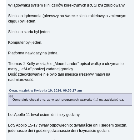
W lądowniku system silni[cz]ków korekcyjnych [RCS] był zdublowany.
Silnik do lądowania (pierwszy na świecie silnik rakietowy o zmiennym
ciągu) był jeden.
Silnik do startu był jeden.
Komputer był jeden.
Platforma nawigacyjna jedna.
Thomas J. Kelly w książce „Moon Lander” opisał walkę o utrzymanie
masy „LeM-a” poniżej zadanej granicy.
Dość zdecydowanie nie było tam miejsca (rezerwy masy) na
nadmiarowość.
Cytat: maziek w Kwietnia 19, 2026, 09:55:27 am
Generalnie chodzi o to, że w tych programach wszystko (...) ma zadziałać raz.
Lot Apollo 11 trwał osiem dni i trzy godziny.
Loty Apollo 15-17 trwały odpowiednio: dwanaście dni i siedem godzin,
jedenaście dni i godzinę, dwanaście dni i trzynaście godzin.