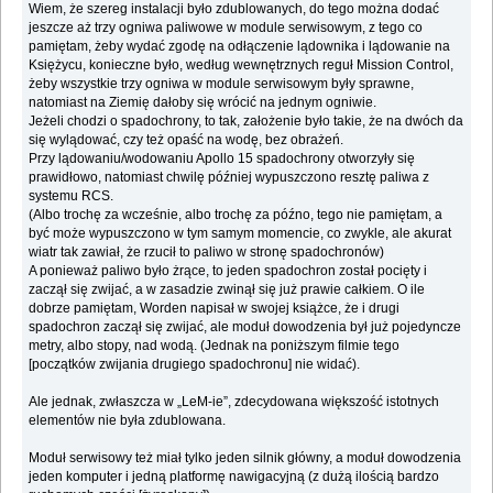
Wiem, że szereg instalacji było zdublowanych, do tego można dodać
jeszcze aż trzy ogniwa paliwowe w module serwisowym, z tego co
pamiętam, żeby wydać zgodę na odłączenie lądownika i lądowanie na
Księżycu, konieczne było, według wewnętrznych reguł Mission Control,
żeby wszystkie trzy ogniwa w module serwisowym były sprawne,
natomiast na Ziemię dałoby się wrócić na jednym ogniwie.
Jeżeli chodzi o spadochrony, to tak, założenie było takie, że na dwóch da
się wylądować, czy też opaść na wodę, bez obrażeń.
Przy lądowaniu/wodowaniu Apollo 15 spadochrony otworzyły się
prawidłowo, natomiast chwilę później wypuszczono resztę paliwa z
systemu RCS.
(Albo trochę za wcześnie, albo trochę za późno, tego nie pamiętam, a
być może wypuszczono w tym samym momencie, co zwykle, ale akurat
wiatr tak zawiał, że rzucił to paliwo w stronę spadochronów)
A ponieważ paliwo było żrące, to jeden spadochron został pocięty i
zaczął się zwijać, a w zasadzie zwinął się już prawie całkiem. O ile
dobrze pamiętam, Worden napisał w swojej książce, że i drugi
spadochron zaczął się zwijać, ale moduł dowodzenia był już pojedyncze
metry, albo stopy, nad wodą. (Jednak na poniższym filmie tego
[początków zwijania drugiego spadochronu] nie widać).
Ale jednak, zwłaszcza w „LeM-ie”, zdecydowana większość istotnych
elementów nie była zdublowana.
Moduł serwisowy też miał tylko jeden silnik główny, a moduł dowodzenia
jeden komputer i jedną platformę nawigacyjną (z dużą ilością bardzo