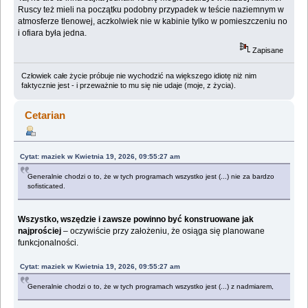
Ruscy też mieli na początku podobny przypadek w teście naziemnym w
atmosferze tlenowej, aczkolwiek nie w kabinie tylko w pomieszczeniu no
i ofiara była jedna.
Zapisane
Człowiek całe życie próbuje nie wychodzić na większego idiotę niż nim
faktycznie jest - i przeważnie to mu się nie udaje (moje, z życia).
Cetarian
Cytat: maziek w Kwietnia 19, 2026, 09:55:27 am
Generalnie chodzi o to, że w tych programach wszystko jest (...) nie za bardzo
sofisticated.
Wszystko, wszędzie i zawsze powinno być konstruowane jak
najprościej
– oczywiście przy założeniu, że osiąga się planowane
funkcjonalności.
Cytat: maziek w Kwietnia 19, 2026, 09:55:27 am
Generalnie chodzi o to, że w tych programach wszystko jest (...) z nadmiarem,