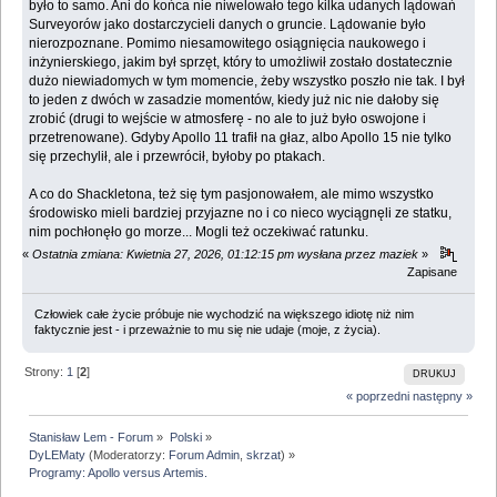
było to samo. Ani do końca nie niwelowało tego kilka udanych lądowań
Surveyorów jako dostarczycieli danych o gruncie. Lądowanie było
nierozpoznane. Pomimo niesamowitego osiągnięcia naukowego i
inżynierskiego, jakim był sprzęt, który to umożliwił zostało dostatecznie
dużo niewiadomych w tym momencie, żeby wszystko poszło nie tak. I był
to jeden z dwóch w zasadzie momentów, kiedy już nic nie dałoby się
zrobić (drugi to wejście w atmosferę - no ale to już było oswojone i
przetrenowane). Gdyby Apollo 11 trafił na głaz, albo Apollo 15 nie tylko
się przechylił, ale i przewrócił, byłoby po ptakach.
A co do Shackletona, też się tym pasjonowałem, ale mimo wszystko
środowisko mieli bardziej przyjazne no i co nieco wyciągnęli ze statku,
nim pochłonęło go morze... Mogli też oczekiwać ratunku.
«
Ostatnia zmiana: Kwietnia 27, 2026, 01:12:15 pm wysłana przez maziek
»
Zapisane
Człowiek całe życie próbuje nie wychodzić na większego idiotę niż nim
faktycznie jest - i przeważnie to mu się nie udaje (moje, z życia).
Strony:
1
[
2
]
DRUKUJ
« poprzedni
następny »
Stanisław Lem - Forum
»
Polski
»
DyLEMaty
(Moderatorzy:
Forum Admin
,
skrzat
) »
Programy: Apollo versus Artemis.