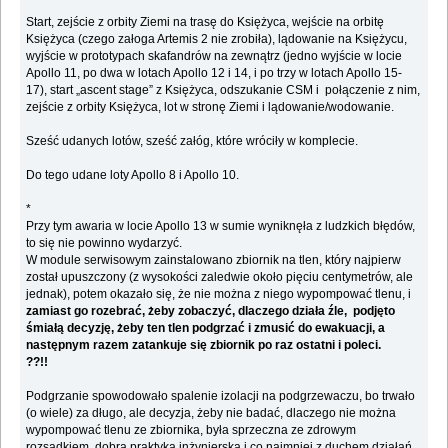
Start, zejście z orbity Ziemi na trasę do Księżyca, wejście na orbitę
Księżyca (czego załoga Artemis 2 nie zrobiła), lądowanie na Księżycu,
wyjście w prototypach skafandrów na zewnątrz (jedno wyjście w locie
Apollo 11, po dwa w lotach Apollo 12 i 14, i po trzy w lotach Apollo 15-
17), start „ascent stage” z Księżyca, odszukanie CSM i połączenie z nim,
zejście z orbity Księżyca, lot w stronę Ziemi i lądowanie/wodowanie.
Sześć udanych lotów, sześć załóg, które wróciły w komplecie.
Do tego udane loty Apollo 8 i Apollo 10.
*
Przy tym awaria w locie Apollo 13 w sumie wyniknęła z ludzkich błędów,
to się nie powinno wydarzyć.
W module serwisowym zainstalowano zbiornik na tlen, który najpierw
został upuszczony (z wysokości zaledwie około pięciu centymetrów, ale
jednak), potem okazało się, że nie można z niego wypompować tlenu, i
zamiast go rozebrać, żeby zobaczyć, dlaczego działa źle, podjęto
śmiałą decyzję, żeby ten tlen podgrzać i zmusić do ewakuacji, a
następnym razem zatankuje się zbiornik po raz ostatni i poleci.
??!!
Podgrzanie spowodowało spalenie izolacji na podgrzewaczu, bo trwało
(o wiele) za długo, ale decyzja, żeby nie badać, dlaczego nie można
wypompować tlenu ze zbiornika, była sprzeczna ze zdrowym
rozsądkiem, dobrą praktyką inżynierską i co najmniej z duchem działań