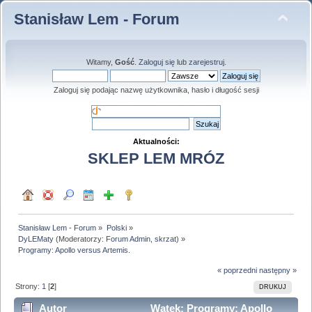
Stanisław Lem - Forum
Witamy,
Gość
.
Zaloguj się
lub
zarejestruj
.
Zaloguj się podając nazwę użytkownika, hasło i długość sesji
Aktualności:
SKLEP LEM MRÓZ
Stanisław Lem - Forum
»
Polski
»
DyLEMaty
(Moderatorzy:
Forum Admin
,
skrzat
) »
Programy: Apollo versus Artemis.
« poprzedni
następny »
Strony:
1
[
2
]
DRUKUJ
Autor
Wątek: Programy: Apollo