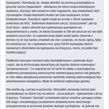
backupem. Orientację np. mogła określić za pomocą przyrządów w
gruncie rzeczy żeglarskich - sekstansu (w nieco nowocześniejszym
wydaniu). Zresztą i tak musieli to robić regularnie, aby zniwelować dryf
żyroskopów. Dzięki telemetrii Huston też było backupem, w tym
komputerowym. Zresztą w ogóle mogli po prostu z Ziemi wydawać
polecenia do AGC. Natomiast dublowali rzeczy "przeżyciowe", jak np.
ilość tlenu - jeden zbiornik był nadmiarowy (pamiętam we
wspomnieniach Lovella, że kiedy trzasnęło w SM ale jeszcze nic nie było
wiadomo poza tym, że najwidoczniej diabli wzięli jeden zbiornik z
tlenem, to on się bardzo zmartwił ale nie z powodu, że może zginą, tylko
bo wiedział już, że z lądowania nici, gdyż NASA wymagała dwóch
sprawnych zbiorników do lądowania na Księżycu, mimo, że jeden był
wystarczający).
Platformy inercyjne owszem były skomplikowane i zawierały dużo
części, ale ta technologia akurat była już bardzo dobrze rozwinięta i
"przepracowana". Co najmniej od 10 lat B-52 latały z automatyczną
platformą żyroskopową samoczynnie namierzającą słońce lub gwiazdy
w celu stałej aktualizacji położenia samolotu metodą astronawigacji bez
absorbowania nawigatora. Miało to wielkość większego garnka.
Nie martw się, cud był w przenośni. Wszystkie elementy można było
przetestować na Ziemi czy na orbicie - poza jednym - lądowaniem LM na
Księżycu. Trenażer "ziemski" aczkolwiek wielce zmyślny, ujmujący sobie
5/6 wagi i umożliwiający przedziwne doświadczenie skromnego
przyspieszenia w poziomie pomimo dużego wychylenia - to jednak nie