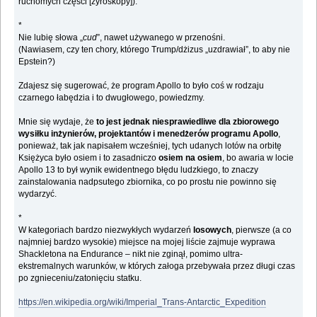
ruchomych części [żyroskopy]).
*
Nie lubię słowa „
cud
”, nawet używanego w przenośni.
(Nawiasem, czy ten chory, którego Trump/dżizus „uzdrawiał”, to aby nie
Epstein?)
Zdajesz się sugerować, że program Apollo to było coś w rodzaju
czarnego łabędzia i to dwugłowego, powiedzmy.
Mnie się wydaje, że
to jest jednak niesprawiedliwe dla zbiorowego
wysiłku inżynierów, projektantów i menedżerów programu Apollo
,
ponieważ, tak jak napisałem wcześniej, tych udanych lotów na orbitę
Księżyca było osiem i to zasadniczo
osiem na osiem
, bo awaria w locie
Apollo 13 to był wynik ewidentnego błędu ludzkiego, to znaczy
zainstalowania nadpsutego zbiornika, co po prostu nie powinno się
wydarzyć.
*
W kategoriach bardzo niezwykłych wydarzeń
losowych
, pierwsze (a co
najmniej bardzo wysokie) miejsce na mojej liście zajmuje wyprawa
Shackletona na Endurance – nikt nie zginął, pomimo ultra-
ekstremalnych warunków, w których załoga przebywała przez długi czas
po zgnieceniu/zatonięciu statku.
https://en.wikipedia.org/wiki/Imperial_Trans-Antarctic_Expedition