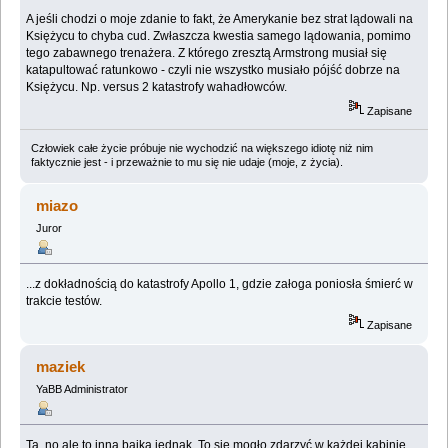
A jeśli chodzi o moje zdanie to fakt, że Amerykanie bez strat lądowali na
Księżycu to chyba cud. Zwłaszcza kwestia samego lądowania, pomimo
tego zabawnego trenażera. Z którego zresztą Armstrong musiał się
katapultować ratunkowo - czyli nie wszystko musiało pójść dobrze na
Księżycu. Np. versus 2 katastrofy wahadłowców.
Zapisane
Człowiek całe życie próbuje nie wychodzić na większego idiotę niż nim
faktycznie jest - i przeważnie to mu się nie udaje (moje, z życia).
miazo
Juror
...z dokładnością do katastrofy Apollo 1, gdzie załoga poniosła śmierć w
trakcie testów.
Zapisane
maziek
YaBB Administrator
Ta, no ale to inna bajka jednak. To się mogło zdarzyć w każdej kabinie.