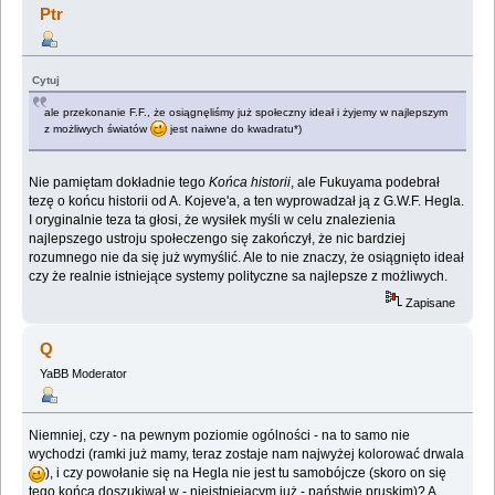
Ptr
Cytuj
ale przekonanie F.F., że osiągnęliśmy już społeczny ideał i żyjemy w najlepszym
z możliwych światów
jest naiwne do kwadratu*)
Nie pamiętam dokładnie tego
Końca historii
, ale Fukuyama podebrał
tezę o końcu historii od A. Kojeve'a, a ten wyprowadzał ją z G.W.F. Hegla.
I oryginalnie teza ta głosi, że wysiłek myśli w celu znalezienia
najlepszego ustroju społeczengo się zakończył, że nic bardziej
rozumnego nie da się już wymyślić. Ale to nie znaczy, że osiągnięto ideał
czy że realnie istniejące systemy polityczne sa najlepsze z możliwych.
Zapisane
Q
YaBB Moderator
Niemniej, czy - na pewnym poziomie ogólności - na to samo nie
wychodzi (ramki już mamy, teraz zostaje nam najwyżej kolorować drwala
), i czy powołanie się na Hegla nie jest tu samobójcze (skoro on się
tego końca doszukiwał w - nieistniejącym już - państwie pruskim)? A