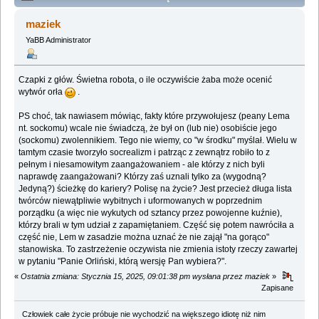
Wypędzony z Wysokiego Zamku - Agnieszka Gajewska
maziek
(Przeczytany 381600 razy)
YaBB Administrator
Czapki z głów. Świetna robota, o ile oczywiście żaba może ocenić
wytwór orła
.
PS choć, tak nawiasem mówiąc, fakty które przywołujesz (peany Lema
nt. sockomu) wcale nie świadczą, że był on (lub nie) osobiście jego
(sockomu) zwolennikiem. Tego nie wiemy, co "w środku" myślał. Wielu w
tamtym czasie tworzyło socrealizm i patrząc z zewnątrz robiło to z
pełnym i niesamowitym zaangażowaniem - ale którzy z nich byli
naprawdę zaangażowani? Którzy zaś uznali tylko za (wygodną?
Jedyną?) ścieżkę do kariery? Polisę na życie? Jest przecież długa lista
twórców niewątpliwie wybitnych i uformowanych w poprzednim
porządku (a więc nie wykutych od sztancy przez powojenne kuźnie),
którzy brali w tym udział z zapamiętaniem. Część się potem nawróciła a
część nie, Lem w zasadzie można uznać że nie zajął "na gorąco"
stanowiska. To zastrzeżenie oczywista nie zmienia istoty rzeczy zawartej
w pytaniu "Panie Orliński, którą wersję Pan wybiera?".
«
Ostatnia zmiana: Stycznia 15, 2025, 09:01:38 pm wysłana przez maziek
»
Zapisane
Człowiek całe życie próbuje nie wychodzić na większego idiotę niż nim