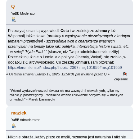
Q
YaBB Moderator
Przeczytaj ostatnią wypowiedź
Ceta
i wcześniejsze
.chmury
też.
Wspomnij także słowa
"prosimy o wypisywanie niezwiązanych z żadnym
tematem przemyśleń - szczególnie tych o charakterze własnych
przemyśleń na tematy takie jak: polityka, interpretacja historii świata, etc.
- w sekcji "Hyde Park"."
(starsze, niż Twoje administratorskie szlify).
Przecież to już nie o Lemie, a o polityce (liberały, Wołyń), się zrobiło, w
dodatku z
C
arcywysokiego. Co zresztą
.chmura
sam przyznał:
https://forum.lem.pl/index.php?topic=2367.msg101959#msg101959
«
Ostatnia zmiana: Lutego 19, 2025, 12:56:01 pm wysłana przez Q
»
Zapisane
"Wśród wydarzeń wszechświata nie ma ważnych i nieważnych, tylko my
różnie je postrzegamy. Podział na ważne i nieważne odbywa się w naszych
umysłach" - Marek Baraniecki
maziek
YaBB Administrator
Nikt nie obraża, każdy pisze co myśli, rozmowa jest naturalna i nikt nie