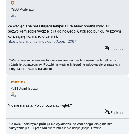
Q
YaBB Moderator
Ze względu na narastającą temperaturę emocjonalną dyskusji,
pozwoliłem sobie wydzielić ją do nowego wątku (od punktu, w którym
kończą się wzmianki o Lemie):
https://forum.lem.pl/index.php?topic=2367
Zapisane
"Wśród wydarzeń wszechświata nie ma ważnych i nieważnych, tylko my
różnie je postrzegamy. Podział na ważne i nieważne odbywa się w naszych
umysłach" - Marek Baraniecki
maziek
YaBB Administrator
Nic nie narasta. Po co rozwalać wątek?
Zapisane
Człowiek całe życie próbuje nie wychodzić na większego idiotę niż nim
faktycznie jest - i przeważnie to mu się nie udaje (moje, z życia).