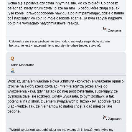
wcina się z polityką czy czym innym na siłę. Po co to ciąć? Co chcesz
osiągnąć, kiedy forum czyta i pisze na nim ~5 osób, które znają się jak
łyse konie i prawdopodobnie nawigują po nim pamiętając, gdzie ostatnio
coś napisały? Po co? To moje osobiste zdanie. Ja bym zapytał najpierw,
bo to nie wymagało natychmiastowej reakcji.
Zapisane
Człowiek całe życie próbuje nie wychodzić na większego idiotę niż nim
faktycznie jest - i przeważnie to mu się nie udaje (moje, z życia).
Q
YaBB Moderator
Widzisz, uznałem właśnie słowa
.chmury
- konkretnie wyrażenie opinii o
(trochę na skróty rzecz czytając)
"niemiejscu"
za przesłankę do
wydzielenia - zwł. gdy nastąpił po niej post
Ceteriana
, sugerujący, że
dyskusja dalej się rozkręci. Gdyby wygasała, to bym zostawił, a tak
potencjał na
n
stron, z Lemem związanych b. luźno - by łagodnie rzecz
ująć - widzę. Tak, że nie hamować dialog chcę, a dać miejsce, ale
osobne.
Zapisane
"Wśród wydarzeń wszechświata nie ma ważnych i nieważnych, tylko my