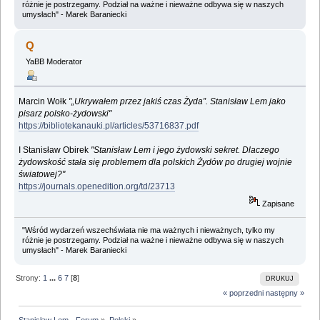
różnie je postrzegamy. Podział na ważne i nieważne odbywa się w naszych
umysłach" - Marek Baraniecki
Q
YaBB Moderator
Marcin Wołk
"„Ukrywałem przez jakiś czas Żyda”. Stanisław Lem jako
pisarz polsko-żydowski"
https://bibliotekanauki.pl/articles/53716837.pdf
I Stanisław Obirek
"Stanisław Lem i jego żydowski sekret. Dlaczego
żydowskość stała się problemem dla polskich Żydów po drugiej wojnie
światowej?"
https://journals.openedition.org/td/23713
Zapisane
"Wśród wydarzeń wszechświata nie ma ważnych i nieważnych, tylko my
różnie je postrzegamy. Podział na ważne i nieważne odbywa się w naszych
umysłach" - Marek Baraniecki
Strony:
1
...
6
7
[
8
]
DRUKUJ
« poprzedni
następny »