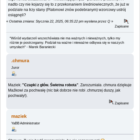
nadto czy nie kojarzy się to z przekonaniem średniowiecznych, że już w
podziale na trzy stany (Platonowi znów podebranym) wzorcowy ustrój
osiągnęli?
«
Ostatnia zmiana: Stycznia 22, 2025, 06:35:22 pm wysłana przez Q
»
Zapisane
"Wśród wydarzeń wszechświata nie ma ważnych i nieważnych, tylko my
różnie je postrzegamy. Podział na ważne i nieważne odbywa się w naszych
umysłach" - Marek Baraniecki
.chmura
Juror
Maziek:
"Czapki z głów. Świetna robota"
. Zarozumiała .chmura dziękuje
Maźkowi za pochwałę (nic tak dobrze nie robi .chmurzej duszy, jak
pochwały!).
Zapisane
maziek
YaBB Administrator