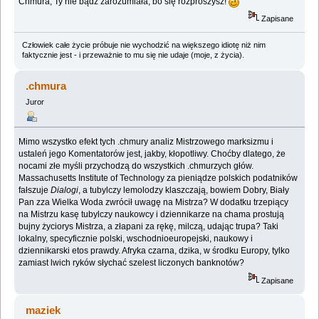
Chmura, Ty nie bądź zarozumiała, bo się rozproszysz!
Zapisane
Człowiek całe życie próbuje nie wychodzić na większego idiotę niż nim
faktycznie jest - i przeważnie to mu się nie udaje (moje, z życia).
.chmura
Juror
Mimo wszystko efekt tych .chmury analiz Mistrzowego marksizmu i
ustaleń jego Komentatorów jest, jakby, kłopotliwy. Choćby dlatego, że
nocami złe myśli przychodzą do wszystkich .chmurzych głów.
Massachusetts Institute of Technology za pieniądze polskich podatników
fałszuje
Dialogi
, a tubylczy lemolodzy klaszczają, bowiem Dobry, Biały
Pan zza Wielka Woda zwrócił uwagę na Mistrza? W dodatku trzepiący
na Mistrzu kasę tubylczy naukowcy i dziennikarze na chama prostują
bujny życiorys Mistrza, a złapani za rękę, milczą, udając trupa? Taki
lokalny, specyficznie polski, wschodnioeuropejski, naukowy i
dziennikarski etos prawdy. Afryka czarna, dzika, w środku Europy, tylko
zamiast lwich ryków słychać szelest liczonych banknotów?
Zapisane
maziek