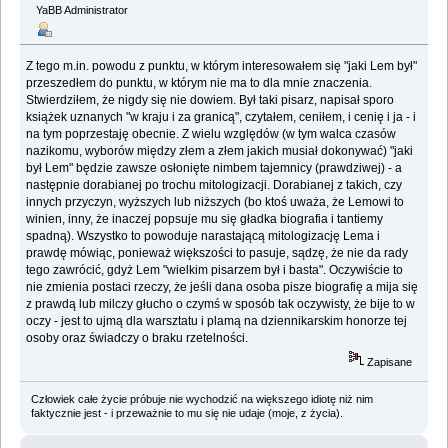
YaBB Administrator
Z tego m.in. powodu z punktu, w którym interesowałem się "jaki Lem był"
przeszedłem do punktu, w którym nie ma to dla mnie znaczenia.
Stwierdziłem, że nigdy się nie dowiem. Był taki pisarz, napisał sporo
książek uznanych "w kraju i za granicą", czytałem, ceniłem, i cenię i ja - i
na tym poprzestaję obecnie. Z wielu względów (w tym walca czasów
nazikomu, wyborów między złem a złem jakich musiał dokonywać) "jaki
był Lem" będzie zawsze osłonięte nimbem tajemnicy (prawdziwej) - a
następnie dorabianej po trochu mitologizacji. Dorabianej z takich, czy
innych przyczyn, wyższych lub niższych (bo ktoś uważa, że Lemowi to
winien, inny, że inaczej popsuje mu się gładka biografia i tantiemy
spadną). Wszystko to powoduje narastającą mitologizację Lema i
prawdę mówiąc, ponieważ większości to pasuje, sądzę, że nie da rady
tego zawrócić, gdyż Lem "wielkim pisarzem był i basta". Oczywiście to
nie zmienia postaci rzeczy, że jeśli dana osoba pisze biografię a mija się
z prawdą lub milczy głucho o czymś w sposób tak oczywisty, że bije to w
oczy - jest to ujmą dla warsztatu i plamą na dziennikarskim honorze tej
osoby oraz świadczy o braku rzetelności.
Zapisane
Człowiek całe życie próbuje nie wychodzić na większego idiotę niż nim
faktycznie jest - i przeważnie to mu się nie udaje (moje, z życia).