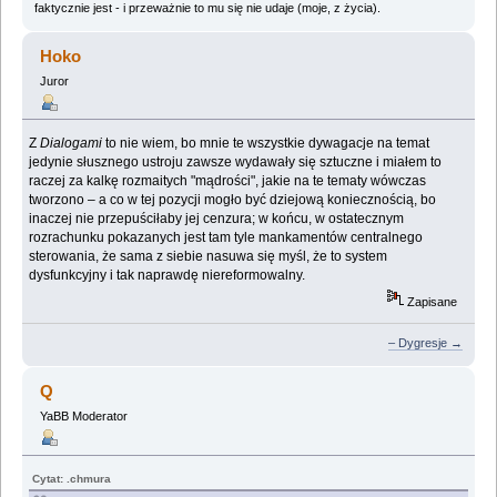
faktycznie jest - i przeważnie to mu się nie udaje (moje, z życia).
Hoko
Juror
Z
Dialogami
to nie wiem, bo mnie te wszystkie dywagacje na temat
jedynie słusznego ustroju zawsze wydawały się sztuczne i miałem to
raczej za kalkę rozmaitych "mądrości", jakie na te tematy wówczas
tworzono – a co w tej pozycji mogło być dziejową koniecznością, bo
inaczej nie przepuściłaby jej cenzura; w końcu, w ostatecznym
rozrachunku pokazanych jest tam tyle mankamentów centralnego
sterowania, że sama z siebie nasuwa się myśl, że to system
dysfunkcyjny i tak naprawdę niereformowalny.
Zapisane
– Dygresje →
Q
YaBB Moderator
Cytat: .chmura