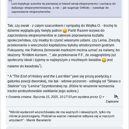
Lem krytykuje autorów tej pierwszej w historii wersji eksperymentu i zachęca do
dalszego eksperymentowania, a nie – jak sugeruje Orliński – nawołuje do
zaprzestania eksperymentów.
Tak, czy owak - z całym szacunkiem i sympatią do Wojtka O. - trochę to
dziwnie wygląda gdy święty patron
Partii Razem wzywa do
zaprzestania eksperymentów w zakresie poprawiania kształtu
społeczeństwa, czy miałby to czynić własnymi ustami, czy Lema. Zresztą
przekonanie o wieczności kapitalizmu byłoby ahistoryzmem godnym
Fukuyamy, nie Patrona (lemowski marksizm można uznać za naiwny, bo
skażony
"Krótkim kursem..."
, ale przekonanie F.F., że osiągnęliśmy już
społeczny ideał i żyjemy w najlepszym z możliwych światów
jest
*
naiwne do kwadratu
).
* A
"The End of History and the Last Man"
jawi się prozą poetycką z
gatunku poezji dworskiej, nie tak - wbrew pozorom - odległą od
"Słowa o
Stalinie"
czy
"Lenina"
Szymborskiej np. (Które to wrażenie wzmacnia
iracko-probushowskie uwikłanie jego autora.)
«
Ostatnia zmiana: Stycznia 15, 2025, 10:17:53 pm wysłana przez Q
»
Zapisane
"Wśród wydarzeń wszechświata nie ma ważnych i nieważnych, tylko my
różnie je postrzegamy. Podział na ważne i nieważne odbywa się w naszych
umysłach" - Marek Baraniecki