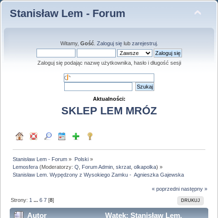
Stanisław Lem - Forum
Witamy,
Gość
.
Zaloguj się
lub
zarejestruj
.
Zaloguj się podając nazwę użytkownika, hasło i długość sesji
Aktualności:
SKLEP LEM MRÓZ
Stanisław Lem - Forum
»
Polski
»
Lemosfera
(Moderatorzy:
Q
,
Forum Admin
,
skrzat
,
olkapolka
) »
Stanisław Lem. Wypędzony z Wysokiego Zamku -  Agnieszka Gajewska 
« poprzedni
następny »
Strony:
1
...
6
7
[
8
]
DRUKUJ
Autor
Wątek: Stanisław Lem.