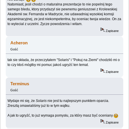
Natomiast, jesli chodzi o maturalna prezentacje to nie popelnij tego
samego bledu, ktory przydazyl sie pewnemu geniuszowi z Krolewskiej
Akademii sw. Fernanda w Madrycie, nie udawadniaj wysokiej komsji
egzaminacyjnej, ze jest niekompetentna, by oceniac twoja wiedze. On za
to wylecial z uczelni. Zycze powodzenia i witam.
Zapisane
Acheron
Gość
tak sie składa, że przeczytałem "Solaris" i "Pokuj na Ziemi" chodziłó mi o
to czy ktoś mógłby mi pomuc jakoś ugryźć ten temat.
Zapisane
Terminus
Gość
Wydaje mi się, że
Solaris
nie jest tu najlepszym punktem oparcia.
Zresztą omawialiśmy już to w tym wątku.
A jak to ugryźć, to już wymaga pomysłu, za który masz być oceniany
Zapisane