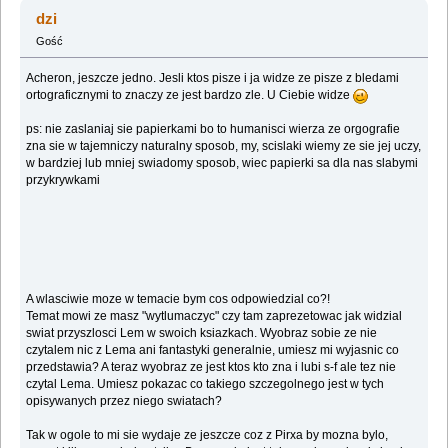
dzi
Gość
Acheron, jeszcze jedno. Jesli ktos pisze i ja widze ze pisze z bledami
ortograficznymi to znaczy ze jest bardzo zle. U Ciebie widze
ps: nie zaslaniaj sie papierkami bo to humanisci wierza ze orgografie
zna sie w tajemniczy naturalny sposob, my, scislaki wiemy ze sie jej uczy,
w bardziej lub mniej swiadomy sposob, wiec papierki sa dla nas slabymi
przykrywkami
A wlasciwie moze w temacie bym cos odpowiedzial co?!
Temat mowi ze masz "wytlumaczyc" czy tam zaprezetowac jak widzial
swiat przyszlosci Lem w swoich ksiazkach. Wyobraz sobie ze nie
czytalem nic z Lema ani fantastyki generalnie, umiesz mi wyjasnic co
przedstawia? A teraz wyobraz ze jest ktos kto zna i lubi s-f ale tez nie
czytal Lema. Umiesz pokazac co takiego szczegolnego jest w tych
opisywanych przez niego swiatach?
Tak w ogole to mi sie wydaje ze jeszcze coz z Pirxa by mozna bylo,