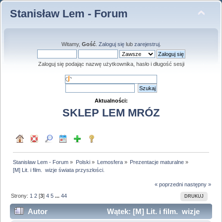
Stanisław Lem - Forum
Witamy,
Gość
.
Zaloguj się
lub
zarejestruj
.
Zaloguj się podając nazwę użytkownika, hasło i długość sesji
Aktualności:
SKLEP LEM MRÓZ
Stanisław Lem - Forum
»
Polski
»
Lemosfera
»
Prezentacje maturalne
»
[M] Lit. i film.  wizje świata przyszłości.
« poprzedni
następny »
Strony:
1
2
[
3
]
4
5
...
44
DRUKUJ
Autor
Wątek: [M] Lit. i film. wizje