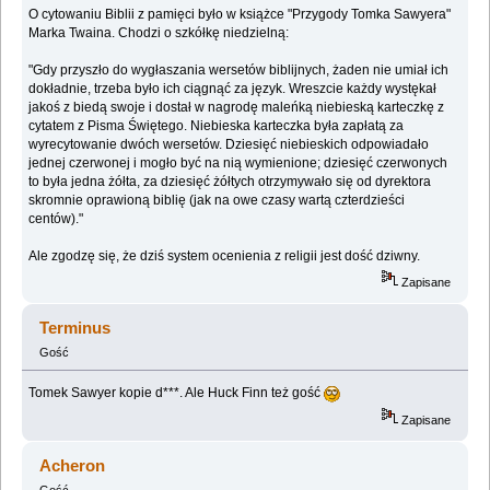
O cytowaniu Biblii z pamięci było w książce "Przygody Tomka Sawyera"
Marka Twaina. Chodzi o szkółkę niedzielną:
"Gdy przyszło do wygłaszania wersetów biblijnych, żaden nie umiał ich
dokładnie, trzeba było ich ciągnąć za język. Wreszcie każdy wystękał
jakoś z biedą swoje i dostał w nagrodę maleńką niebieską karteczkę z
cytatem z Pisma Świętego. Niebieska karteczka była zapłatą za
wyrecytowanie dwóch wersetów. Dziesięć niebieskich odpowiadało
jednej czerwonej i mogło być na nią wymienione; dziesięć czerwonych
to była jedna żółta, za dziesięć żółtych otrzymywało się od dyrektora
skromnie oprawioną biblię (jak na owe czasy wartą czterdzieści
centów)."
Ale zgodzę się, że dziś system ocenienia z religii jest dość dziwny.
Zapisane
Terminus
Gość
Tomek Sawyer kopie d***. Ale Huck Finn też gość
Zapisane
Acheron
Gość