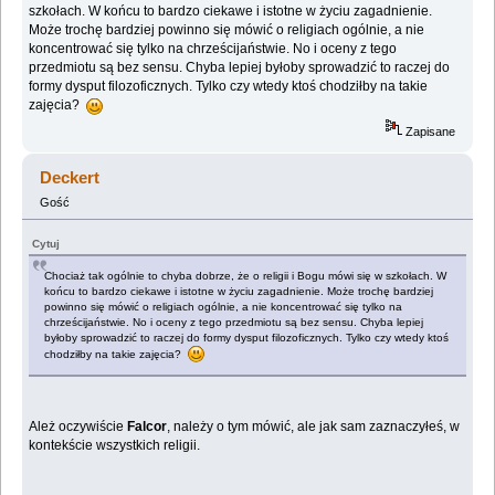
szkołach. W końcu to bardzo ciekawe i istotne w życiu zagadnienie.
Może trochę bardziej powinno się mówić o religiach ogólnie, a nie
koncentrować się tylko na chrześcijaństwie. No i oceny z tego
przedmiotu są bez sensu. Chyba lepiej byłoby sprowadzić to raczej do
formy dysput filozoficznych. Tylko czy wtedy ktoś chodziłby na takie
zajęcia?
Zapisane
Deckert
Gość
Cytuj
Chociaż tak ogólnie to chyba dobrze, że o religii i Bogu mówi się w szkołach. W
końcu to bardzo ciekawe i istotne w życiu zagadnienie. Może trochę bardziej
powinno się mówić o religiach ogólnie, a nie koncentrować się tylko na
chrześcijaństwie. No i oceny z tego przedmiotu są bez sensu. Chyba lepiej
byłoby sprowadzić to raczej do formy dysput filozoficznych. Tylko czy wtedy ktoś
chodziłby na takie zajęcia?
Ależ oczywiście
Falcor
, należy o tym mówić, ale jak sam zaznaczyłeś, w
kontekście wszystkich religii.