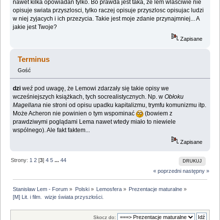
nawet kilka opowiadan tylko. Bo prawda jest taka, ze lem wlasciwie nie
opisuje swiata przyszlosci, tylko raczej opisuje przyszlosc opisujac ludzi
w niej zyjacych i ich przezycia. Takie jest moje zdanie przynajmniej... A
jakie jest Twoje?
Zapisane
Terminus
Gość
dzi
weź pod uwagę, że Lemowi zdarzały się takie opisy we
wcześniejszych książkach, tych socrealistycznych. Np. w
Obłoku
Magellana
nie stroni od opisu upadku kapitalizmu, trymfu komunizmu itp.
Może Acheron nie powinien o tym wspominać
(bowiem z
prawdziwymi poglądami Lema nawet wtedy miało to niewiele
wspólnego). Ale fakt faktem...
Zapisane
Strony:
1
2
[
3
]
4
5
...
44
DRUKUJ
« poprzedni
następny »
Stanisław Lem - Forum
»
Polski
»
Lemosfera
»
Prezentacje maturalne
»
[M] Lit. i film.  wizje świata przyszłości.
Skocz do: