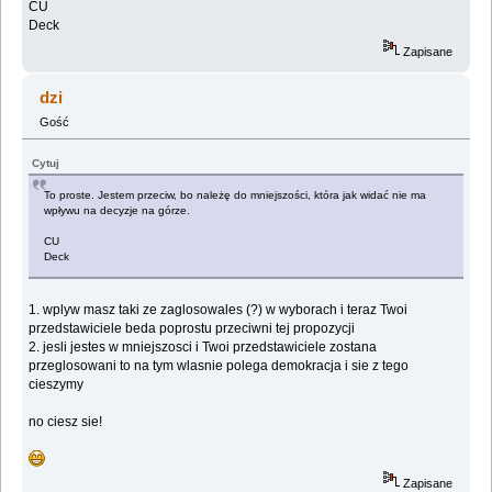
CU
Deck
Zapisane
dzi
Gość
Cytuj
To proste. Jestem przeciw, bo należę do mniejszości, która jak widać nie ma
wpływu na decyzje na górze.
CU
Deck
1. wplyw masz taki ze zaglosowales (?) w wyborach i teraz Twoi
przedstawiciele beda poprostu przeciwni tej propozycji
2. jesli jestes w mniejszosci i Twoi przedstawiciele zostana
przeglosowani to na tym wlasnie polega demokracja i sie z tego
cieszymy
no ciesz sie!
Zapisane