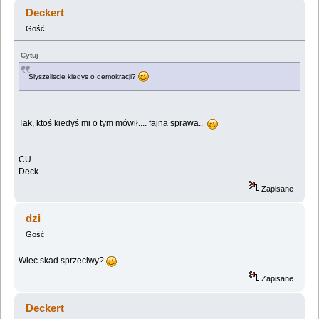
świata przyszłości. (Przeczytany 726037 razy)
Deckert
Gość
Cytuj
Slyszeliscie kiedys o demokracji?
Tak, ktoś kiedyś mi o tym mówił.... fajna sprawa..
CU
Deck
Zapisane
dzi
Gość
Wiec skad sprzeciwy?
Zapisane
Deckert