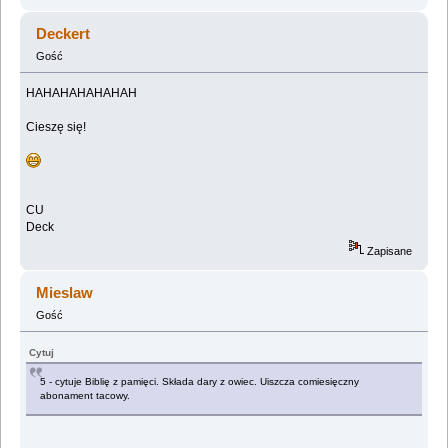
Deckert
Gość
HAHAHAHAHAHAH
Cieszę się!
CU
Deck
Zapisane
Mieslaw
Gość
Cytuj
5 - cytuje Biblię z pamięci. Składa dary z owiec. Uiszcza comiesięczny
abonament tacowy.