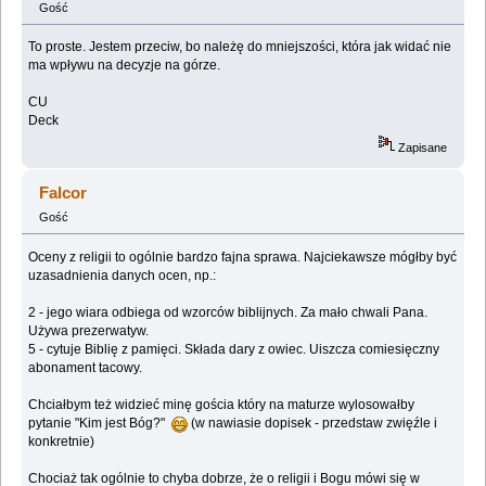
Gość
To proste. Jestem przeciw, bo należę do mniejszości, która jak widać nie
ma wpływu na decyzje na górze.
CU
Deck
Zapisane
Falcor
Gość
Oceny z religii to ogólnie bardzo fajna sprawa. Najciekawsze mógłby być
uzasadnienia danych ocen, np.:
2 - jego wiara odbiega od wzorców biblijnych. Za mało chwali Pana.
Używa prezerwatyw.
5 - cytuje Biblię z pamięci. Składa dary z owiec. Uiszcza comiesięczny
abonament tacowy.
Chciałbym też widzieć minę gościa który na maturze wylosowałby
pytanie "Kim jest Bóg?"
(w nawiasie dopisek - przedstaw zwięźle i
konkretnie)
Chociaż tak ogólnie to chyba dobrze, że o religii i Bogu mówi się w