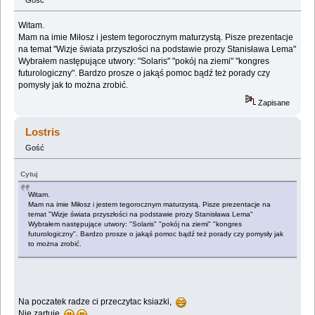
Witam.
Mam na imie Miłosz i jestem tegorocznym maturzystą. Pisze prezentacje
na temat "Wizje świata przyszłości na podstawie prozy Stanisława Lema"
Wybrałem następujące utwory: "Solaris" "pokój na ziemi" "kongres
futurologiczny". Bardzo prosze o jakąś pomoc bądź też porady czy
pomysły jak to można zrobić.
Zapisane
Lostris
Gość
Cytuj
Witam.
Mam na imie Miłosz i jestem tegorocznym maturzystą. Pisze prezentacje na
temat "Wizje świata przyszłości na podstawie prozy Stanisława Lema"
Wybrałem następujące utwory: "Solaris" "pokój na ziemi" "kongres
futurologiczny". Bardzo prosze o jakąś pomoc bądź też porady czy pomysły jak
to można zrobić.
Na poczatek radze ci przeczytac ksiazki,
Nie zartuje