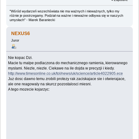
"Wśród wydarzeń wszechświata nie ma ważnych i nieważnych, tylko my
różnie je postrzegamy. Podział na ważne i nieważne odbywa się w naszych
umysłach" - Marek Baraniecki
NEXUS6
Juror
Nie kopac Dzi.
Macie tu malpe podlaczona do mechanicznego ramienia, kierowanego
myslami. Niezle, niezle. Ciekawe na ile dojda w precyzji i kiedy.
http://www.timesonline.co.uk/tol/news/uk/science/article4022905.ece
Juz dosc dawno temu zrobili protezy rak zaciskajace sie i otwierajace,
ale one reagowaly na skurcz pozostalosci miesni.
A tego mozecie kojarzyc: