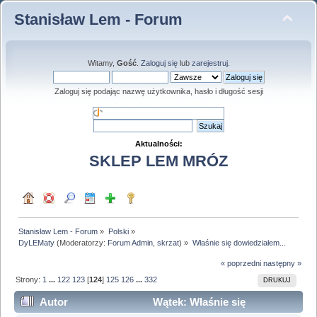
Stanisław Lem - Forum
Witamy,
Gość
.
Zaloguj się
lub
zarejestruj
.
Zaloguj się podając nazwę użytkownika, hasło i długość sesji
Aktualności:
SKLEP LEM MRÓZ
Stanisław Lem - Forum
»
Polski
»
DyLEMaty
(Moderatorzy:
Forum Admin
,
skrzat
) »
Właśnie się dowiedziałem...
« poprzedni
następny »
Strony:
1
...
122
123
[
124
]
125
126
...
332
DRUKUJ
Autor
Wątek: Właśnie się