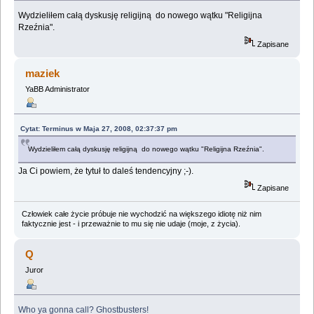
Wydzieliłem całą dyskusję religijną do nowego wątku "Religijna
Rzeźnia".
Zapisane
maziek
YaBB Administrator
Cytat: Terminus w Maja 27, 2008, 02:37:37 pm
Wydzieliłem całą dyskusję religijną do nowego wątku "Religijna Rzeźnia".
Ja Ci powiem, że tytuł to daleś tendencyjny ;-).
Zapisane
Człowiek całe życie próbuje nie wychodzić na większego idiotę niż nim
faktycznie jest - i przeważnie to mu się nie udaje (moje, z życia).
Q
Juror
Who ya gonna call? Ghostbusters!