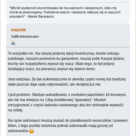
"Wśród wydarzeń wszechświata nie ma ważnych i nieważnych, tylko my
różnie je postrzegamy. Podział na ważne i nieważne odbywa się w naszych
umysłach" - Marek Baraniecki
maziek
YaBB Administrator
To wszystko nic. Na naszej jedynej stacji kosmicznej, dumie rodzaju
ludzkiego, naszym pomoście ku gwiazdom, naszej jodle Karpat (dobra,
trochę sie rozpędziłem) zepsuł się sracz. Mało tego, to był jedyny
działający sracz, bo pierwszy zepsuł się dawno temu.
Jest nadzieja. Że tak eufemistycznie to określę części mniej lub bardziej
stałe jeszcze daje radę odprowadzić, ale destylat już nie.
I jest problem. Startuje wahadłowiec z modułem japońskim 16-tonowym,
ale nie ma miejsca na 13kg dodatkowej "aparatury". Musieli
zrezygnować z części ładunku naukowego aby ten dolnopłuk wywieźć
na orbitę.
Na razie astronauci muszą siusiać do plastikowych woreczków. I powiem
Wam, z tego punktu widzenia jednak astronautki mają gorzej od
astronautów
.