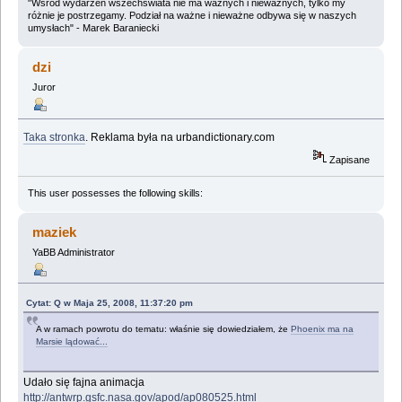
"Wśród wydarzeń wszechświata nie ma ważnych i nieważnych, tylko my
różnie je postrzegamy. Podział na ważne i nieważne odbywa się w naszych
umysłach" - Marek Baraniecki
dzi
Juror
Taka stronka
. Reklama była na urbandictionary.com
Zapisane
This user possesses the following skills:
maziek
YaBB Administrator
Cytat: Q w Maja 25, 2008, 11:37:20 pm
A w ramach powrotu do tematu: właśnie się dowiedziałem, że
Phoenix ma na
Marsie lądować...
Udało się fajna animacja
http://antwrp.gsfc.nasa.gov/apod/ap080525.html