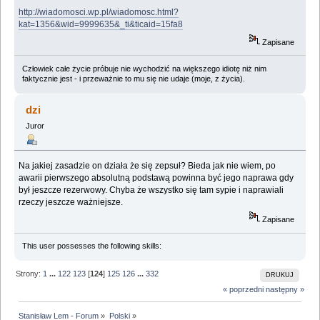
http://wiadomosci.wp.pl/wiadomosc.html?
kat=1356&wid=9999635&_ti&ticaid=15fa8
Zapisane
Człowiek całe życie próbuje nie wychodzić na większego idiotę niż nim
faktycznie jest - i przeważnie to mu się nie udaje (moje, z życia).
dzi
Juror
Na jakiej zasadzie on działa że się zepsuł? Bieda jak nie wiem, po
awarii pierwszego absolutną podstawą powinna być jego naprawa gdy
był jeszcze rezerwowy. Chyba że wszystko się tam sypie i naprawiali
rzeczy jeszcze ważniejsze.
Zapisane
This user possesses the following skills:
Strony:
1
...
122
123
[
124
]
125
126
...
332
DRUKUJ
« poprzedni
następny »
Stanisław Lem - Forum
»
Polski
»