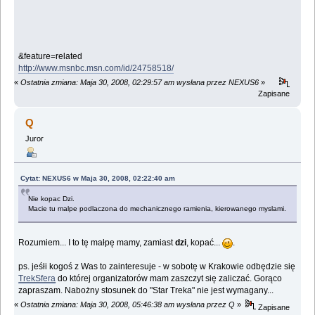
&feature=related
http://www.msnbc.msn.com/id/24758518/
«
Ostatnia zmiana: Maja 30, 2008, 02:29:57 am wysłana przez NEXUS6
»
Zapisane
Q
Juror
Cytat: NEXUS6 w Maja 30, 2008, 02:22:40 am
Nie kopac Dzi.
Macie tu malpe podlaczona do mechanicznego ramienia, kierowanego myslami.
Rozumiem... I to tę małpę mamy, zamiast
dzi
, kopać...
.
ps. jeśłi kogoś z Was to zainteresuje - w sobotę w Krakowie odbędzie się
TrekSfera
do której organizatorów mam zaszczyt się zaliczać. Gorąco
zapraszam. Nabożny stosunek do "Star Treka" nie jest wymagany...
«
Ostatnia zmiana: Maja 30, 2008, 05:46:38 am wysłana przez Q
»
Zapisane