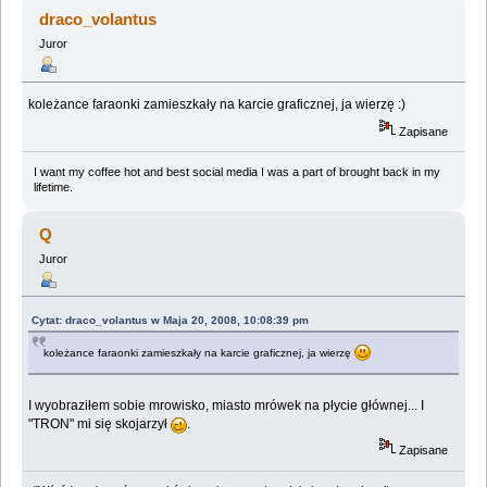
dowiedziałem... (Przeczytany 6600643 razy)
draco_volantus
Juror
koleżance faraonki zamieszkały na karcie graficznej, ja wierzę :)
Zapisane
I want my coffee hot and best social media I was a part of brought back in my
lifetime.
Q
Juror
Cytat: draco_volantus w Maja 20, 2008, 10:08:39 pm
koleżance faraonki zamieszkały na karcie graficznej, ja wierzę
I wyobraziłem sobie mrowisko, miasto mrówek na płycie głównej... I
"TRON" mi się skojarzył
.
Zapisane