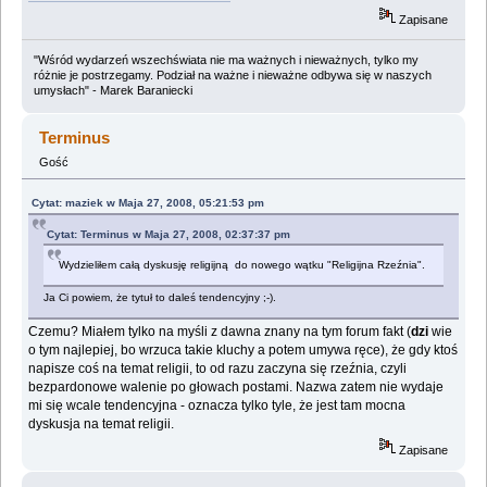
Zapisane
"Wśród wydarzeń wszechświata nie ma ważnych i nieważnych, tylko my
różnie je postrzegamy. Podział na ważne i nieważne odbywa się w naszych
umysłach" - Marek Baraniecki
Terminus
Gość
Cytat: maziek w Maja 27, 2008, 05:21:53 pm
Cytat: Terminus w Maja 27, 2008, 02:37:37 pm
Wydzieliłem całą dyskusję religijną do nowego wątku "Religijna Rzeźnia".
Ja Ci powiem, że tytuł to daleś tendencyjny ;-).
Czemu? Miałem tylko na myśli z dawna znany na tym forum fakt (
dzi
wie
o tym najlepiej, bo wrzuca takie kluchy a potem umywa ręce), że gdy ktoś
napisze coś na temat religii, to od razu zaczyna się rzeźnia, czyli
bezpardonowe walenie po głowach postami. Nazwa zatem nie wydaje
mi się wcale tendencyjna - oznacza tylko tyle, że jest tam mocna
dyskusja na temat religii.
Zapisane