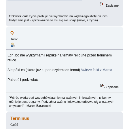
Zapisane
Człowiek całe życie próbuje nie wychodzić na większego idiotę niż nim
faktycznie jest - i przeważnie to mu się nie udaje (moje, z życia).
Q
Juror
Ech, bo nie wytrzymam i replikę na tematy religijne przed terminem
rzucę...
Ale póki co (skoro już tu poruszyłem ten temat)
świeże fotki z Marsa
.
Patrzeć i podziwiać.
Zapisane
"Wśród wydarzeń wszechświata nie ma ważnych i nieważnych, tylko my
różnie je postrzegamy. Podział na ważne i nieważne odbywa się w naszych
umysłach" - Marek Baraniecki
Terminus
Gość