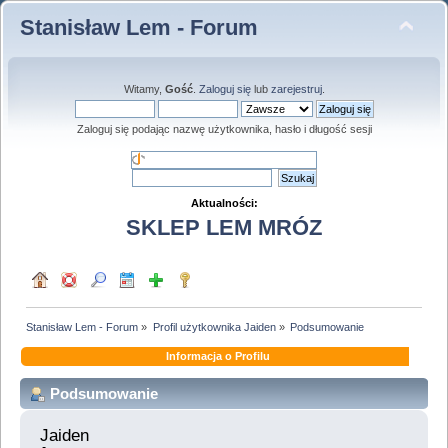
Stanisław Lem - Forum
Witamy,
Gość
.
Zaloguj się
lub
zarejestruj
.
Zaloguj się podając nazwę użytkownika, hasło i długość sesji
Aktualności:
SKLEP LEM MRÓZ
Stanisław Lem - Forum
»
Profil użytkownika Jaiden
»
Podsumowanie
Informacja o Profilu
Podsumowanie
Jaiden 