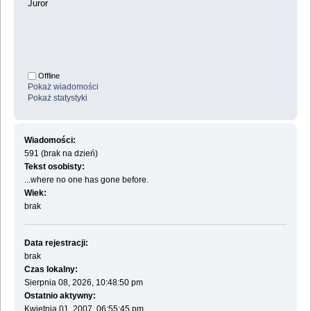
Juror
Offline
Pokaż wiadomości
Pokaż statystyki
Wiadomości:
591 (brak na dzień)
Tekst osobisty:
...where no one has gone before.
Wiek:
brak
Data rejestracji:
brak
Czas lokalny:
Sierpnia 08, 2026, 10:48:50 pm
Ostatnio aktywny:
Kwietnia 01, 2007, 06:55:45 pm