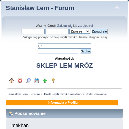
Stanisław Lem - Forum
Witamy,
Gość
.
Zaloguj się
lub
zarejestruj
.
Zaloguj się podając nazwę użytkownika, hasło i długość sesji
Aktualności:
SKLEP LEM MRÓZ
Stanisław Lem - Forum
»
Profil użytkownika makhan
»
Podsumowanie
Informacja o Profilu
Podsumowanie
makhan 