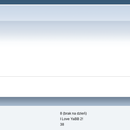
8 (brak na dzień)
I Love YaBB 2!
38