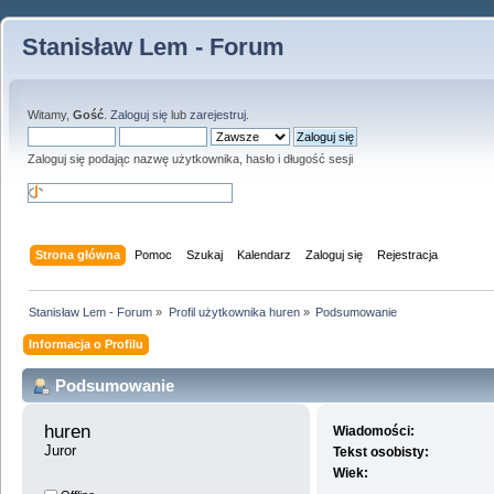
Stanisław Lem - Forum
Witamy,
Gość
.
Zaloguj się
lub
zarejestruj
.
Zaloguj się podając nazwę użytkownika, hasło i długość sesji
Strona główna
Pomoc
Szukaj
Kalendarz
Zaloguj się
Rejestracja
Stanisław Lem - Forum
»
Profil użytkownika huren
»
Podsumowanie
Informacja o Profilu
Podsumowanie
huren 
Wiadomości:
Juror
Tekst osobisty:
Wiek: