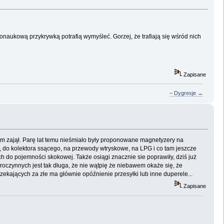
donaukową przykrywką potrafią wymyśleć. Gorzej, że trafiają się wśród nich
Zapisane
– Dygresje →
m zajął. Parę lat temu nieśmiało były proponowane magnetyzery na
a, do kolektora ssącego, na przewody wtryskowe, na LPG i co tam jeszcze
do pojemności skokowej. Także osiągi znacznie sie poprawiły, dziś już
oczynnych jest tak długa, że nie wątpię że niebawem okaże się, że
ekających za złe ma głównie opóźnienie przesyłki lub inne duperele...
Zapisane