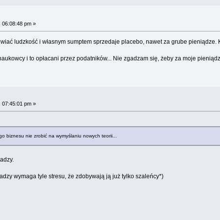
 06:08:48 pm »
śliwiać ludzkość i własnym sumptem sprzedaje placebo, nawet za grube pieniądze. K
 naukowcy i to opłacani przez podatników... Nie zgadzam się, żeby za moje pieniąd
 07:45:01 pm »
o biznesu nie zrobić na wymyślaniu nowych teorii...
adzy.
dzy wymaga tyle stresu, że zdobywają ją już tylko szaleńcy*)