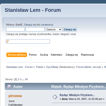
Stanisław Lem - Forum
Witamy,
Gość
.
Zaloguj się
lub
zarejestruj
.
Zaloguj się podając nazwę użytkownika, hasło i długość sesji
Strona główna
Pomoc
Szukaj
Kalendarz
Zaloguj się
Rejestracja
Stanisław Lem - Forum
»
Polski
»
DyLEMaty
(Moderatorzy:
Forum Admin
,
skrzat
) »
B
Strony: [
1
]
2
3
...
34
Autor
Wątek: Będąc Młodym Fizykiem...
Będąc Młodym Fizykiem...
pirxowa
«
dnia:
Marca 04, 2007, 11:42:06 pm »
Juror
Full Member