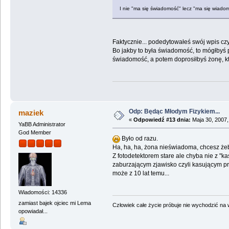
I nie "ma się świadomość" lecz "ma się wiad
Faktycznie... podedytowałeś swój wpis cz
Bo jakby to była świadomość, to mógłbyś p
świadomość, a potem doprosiłbyś żonę, kt
Odp: Będąc Młodym Fizykiem...
maziek
«
Odpowiedź #13 dnia:
Maja 30, 2007,
YaBB Administrator
God Member
Było od razu.
Ha, ha, ha, żona nieświadoma, chcesz ż
Z fotodetektorem stare ale chyba nie z "
zaburzającym zjawisko czyli kasującym 
może z 10 lat temu...
Wiadomości: 14336
zamiast bajek ojciec mi Lema
Człowiek całe życie próbuje nie wychodzić na wi
opowiadał...