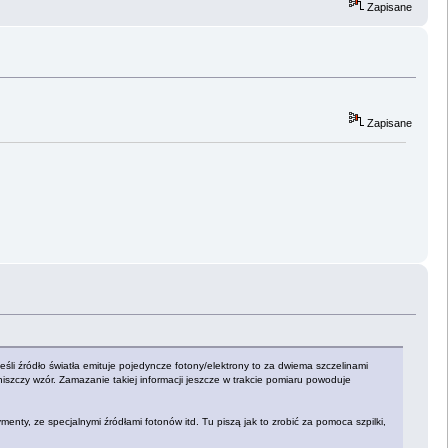
Zapisane
Zapisane
śli źródło światła emituje pojedyncze fotony/elektrony to za dwiema szczelinami
n niszczy wzór. Zamazanie takiej informacji jeszcze w trakcie pomiaru powoduje
enty, ze specjalnymi źródłami fotonów itd. Tu piszą jak to zrobić za pomoca szpilki,