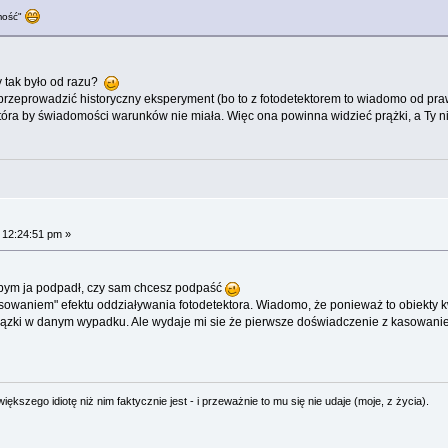
omość"
y tak było od razu?
rzeprowadzić historyczny eksperyment (bo to z fotodetektorem to wiadomo od prawi
óra by świadomości warunków nie miała. Więc ona powinna widzieć prążki, a Ty ni
 12:24:51 pm »
ebym ja podpadł, czy sam chcesz podpaść
kasowaniem" efektu oddziaływania fotodetektora. Wiadomo, że ponieważ to obiekty
prązki w danym wypadku. Ale wydaje mi sie że pierwsze doświadczenie z kasowan
ększego idiotę niż nim faktycznie jest - i przeważnie to mu się nie udaje (moje, z życia).