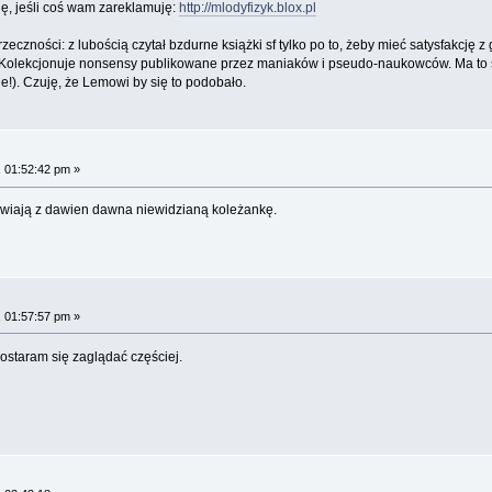
ię, jeśli coś wam zareklamuję:
http://mlodyfizyk.blox.pl
zeczności: z lubością czytał bzdurne książki sf tylko po to, żeby mieć satysfakcję z 
 Kolekcjonuje nonsensy publikowane przez maniaków i pseudo-naukowców. Ma to sw
!). Czuję, że Lemowi by się to podobało.
 01:52:42 pm »
rawiają z dawien dawna niewidzianą koleżankę.
 01:57:57 pm »
ostaram się zaglądać częściej.