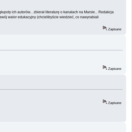
głupoty ich autorów... zbierał literaturę o kanałach na Marsie... Redakcja
ój walor edukacyjny (chcielibyście wiedzieć, co nawyrabiali
Zapisane
Zapisane
Zapisane