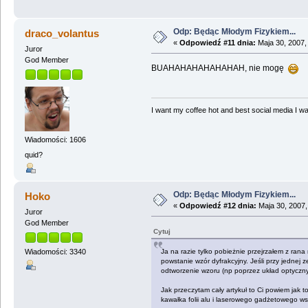
Odp: Będąc Młodym Fizykiem...
draco_volantus
«
Odpowiedź #11 dnia:
Maja 30, 2007,
Juror
God Member
BUAHAHAHAHAHAHAH, nie mogę
I want my coffee hot and best social media I was
Wiadomości: 1606
quid?
Odp: Będąc Młodym Fizykiem...
Hoko
«
Odpowiedź #12 dnia:
Maja 30, 2007,
Juror
God Member
Cytuj
Ja na razie tylko pobieżnie przejrzałem z ran
Wiadomości: 3340
powstanie wzór dyfrakcyjny. Jeśli przy jednej z
odtworzenie wzoru (np poprzez układ optyczny 
Jak przeczytam cały artykuł to Ci powiem jak t
kawałka folii alu i laserowego gadżetowego ws