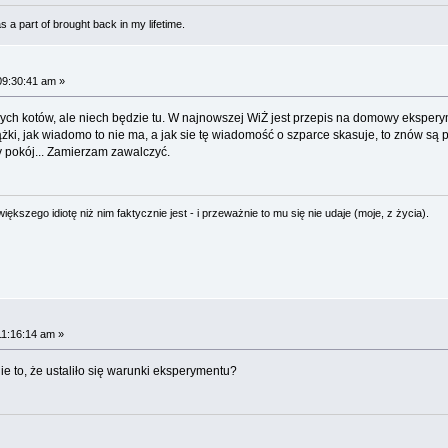
 a part of brought back in my lifetime.
09:30:41 am »
anych kotów, ale niech będzie tu. W najnowszej WiŻ jest przepis na domowy eksper
prążki, jak wiadomo to nie ma, a jak sie tę wiadomość o szparce skasuje, to znów s
 pokój... Zamierzam zawalczyć.
ększego idiotę niż nim faktycznie jest - i przeważnie to mu się nie udaje (moje, z życia).
11:16:14 am »
e to, że ustaliło się warunki eksperymentu?