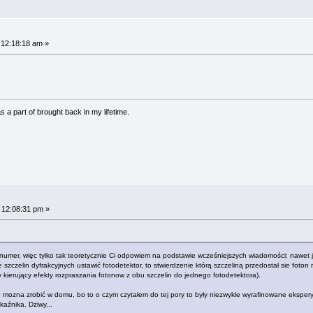
 12:18:18 am »
 a part of brought back in my lifetime.
 12:08:31 pm »
a numer, więc tylko tak teoretycznie Ci odpowiem na podstawie wcześniejszych wiadomości: nawet je
e szczelin dyfrakcyjnych ustawić fotodetektor, to stwierdzenie którą szczeliną przedostał sie foto
kierujący efekty rozpraszania fotonow z obu szczelin do jednego fotodetektora).
o mozna zrobić w domu, bo to o czym czytałem do tej pory to były niezwykle wyrafinowane eksperym
kaźnika. Dziwy...