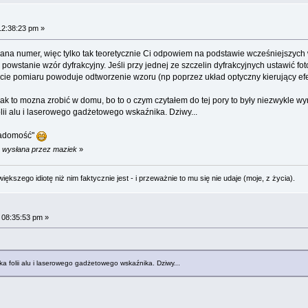
12:38:23 pm »
 rana numer, więc tylko tak teoretycznie Ci odpowiem na podstawie wcześniejszych 
powstanie wzór dyfrakcyjny. Jeśli przy jednej ze szczelin dyfrakcyjnych ustawić foto
kcie pomiaru powoduje odtworzenie wzoru (np poprzez układ optyczny kierujący efe
jak to mozna zrobić w domu, bo to o czym czytałem do tej pory to były niezwykle w
olii alu i laserowego gadżetowego wskaźnika. Dziwy...
wiadomość"
m wysłana przez maziek
»
ększego idiotę niż nim faktycznie jest - i przeważnie to mu się nie udaje (moje, z życia).
 08:35:53 pm »
łka folii alu i laserowego gadżetowego wskaźnika. Dziwy...