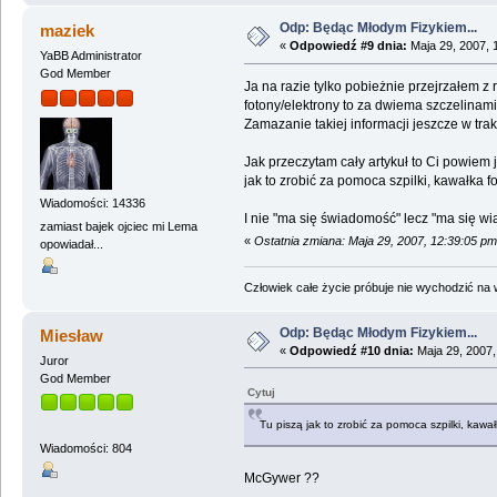
Odp: Będąc Młodym Fizykiem...
maziek
«
Odpowiedź #9 dnia:
Maja 29, 2007, 
YaBB Administrator
God Member
Ja na razie tylko pobieżnie przejrzałem z
fotony/elektrony to za dwiema szczelinami 
Zamazanie takiej informacji jeszcze w tra
Jak przeczytam cały artykuł to Ci powiem 
jak to zrobić za pomoca szpilki, kawałka f
Wiadomości: 14336
I nie "ma się świadomość" lecz "ma się 
zamiast bajek ojciec mi Lema
«
Ostatnia zmiana: Maja 29, 2007, 12:39:05 p
opowiadał...
Człowiek całe życie próbuje nie wychodzić na wi
Odp: Będąc Młodym Fizykiem...
Miesław
«
Odpowiedź #10 dnia:
Maja 29, 2007,
Juror
God Member
Cytuj
Tu piszą jak to zrobić za pomoca szpilki, kawa
Wiadomości: 804
McGywer ??