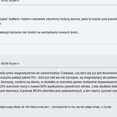
 03:42:18 pm »
zyka" trafiłem i byłem cokolwiek zdumiony ilością durnot, jakie to ludzie pod pseu
i.
kiego biznesu nie zrobić na wymyślaniu nowych teorii...
 05:59:43 pm »
zwój rynku magnetyzerów do samochodów. Ciekawe, czy ktoś się już tym fenomene
użycie paliwa jakieś 5% - dziś już nikt sie nie szczypie, są magnetyzery do paliw
 benzynę, osobno na diesla, w dodatku w szerokiej gamie zestawów dopasowanych 
5% wzroście mocy o nawet 50% wydłużeniu żywotności silnika. Lista skutków dobr
ach kierowcy. A jednak 99,9% klientów jest zadowolonych, a ten marny 1promil narz
ększego idiotę niż nim faktycznie jest - i przeważnie to mu się nie udaje (moje, z życia).