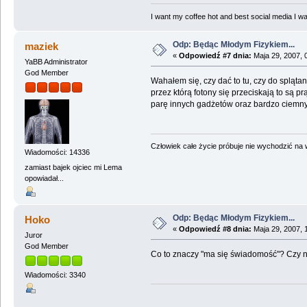
I want my coffee hot and best social media I was
Odp: Będąc Młodym Fizykiem...
maziek
«
Odpowiedź #7 dnia:
Maja 29, 2007, 
YaBB Administrator
God Member
Wahałem się, czy dać to tu, czy do spląt
przez którą fotony się przeciskają to są 
parę innych gadżetów oraz bardzo ciemny
Człowiek całe życie próbuje nie wychodzić na wi
Wiadomości: 14336
zamiast bajek ojciec mi Lema
opowiadał...
Odp: Będąc Młodym Fizykiem...
Hoko
«
Odpowiedź #8 dnia:
Maja 29, 2007, 
Juror
God Member
Co to znaczy "ma się świadomość"? Czy ni
Wiadomości: 3340