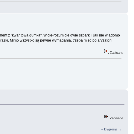
yment z "kwantową gumką". Wicie-rozumicie dwie szparki i jak nie wiadomo
ą prażki. Mimo wszystko są pewne wymagania, trzeba mieć polaryzator i
Zapisane
Zapisane
– Dygresje →