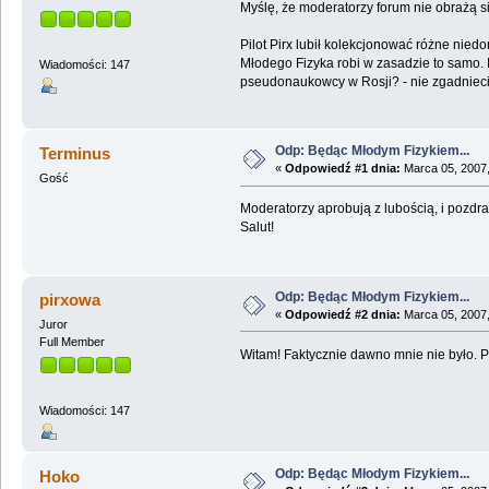
Myślę, że moderatorzy forum nie obrażą s
Pilot Pirx lubił kolekcjonować różne niedor
Młodego Fizyka robi w zasadzie to samo.
Wiadomości: 147
pseudonaukowcy w Rosji? - nie zgadniecie
Odp: Będąc Młodym Fizykiem...
Terminus
«
Odpowiedź #1 dnia:
Marca 05, 2007,
Gość
Moderatorzy aprobują z lubością, i pozd
Salut!
Odp: Będąc Młodym Fizykiem...
pirxowa
«
Odpowiedź #2 dnia:
Marca 05, 2007,
Juror
Full Member
Witam! Faktycznie dawno mnie nie było. P
Wiadomości: 147
Odp: Będąc Młodym Fizykiem...
Hoko