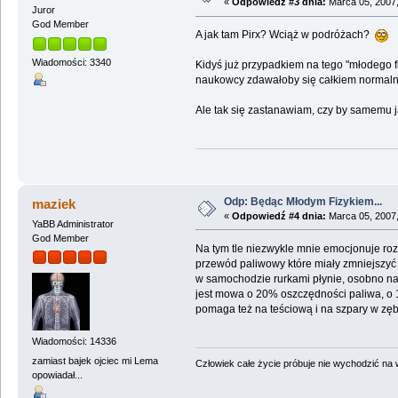
«
Odpowiedź #3 dnia:
Marca 05, 2007,
Juror
God Member
A jak tam Pirx? Wciąż w podróżach?
Wiadomości: 3340
Kidyś już przypadkiem na tego "młodego fi
naukowcy zdawałoby się całkiem normaln
Ale tak się zastanawiam, czy by samemu ja
Odp: Będąc Młodym Fizykiem...
maziek
«
Odpowiedź #4 dnia:
Marca 05, 2007,
YaBB Administrator
God Member
Na tym tle niezwykle mnie emocjonuje ro
przewód paliwowy które miały zmniejszyć z
w samochodzie rurkami płynie, osobno na
jest mowa o 20% oszczędności paliwa, o 1
pomaga też na teściową i na szpary w zęb
Wiadomości: 14336
zamiast bajek ojciec mi Lema
Człowiek całe życie próbuje nie wychodzić na wi
opowiadał...