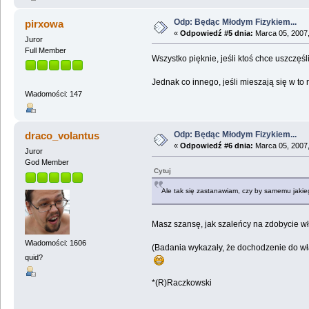
Odp: Będąc Młodym Fizykiem...
pirxowa
«
Odpowiedź #5 dnia:
Marca 05, 2007,
Juror
Full Member
Wszystko pięknie, jeśli ktoś chce uszczę
Jednak co innego, jeśli mieszają się w to
Wiadomości: 147
Odp: Będąc Młodym Fizykiem...
draco_volantus
«
Odpowiedź #6 dnia:
Marca 05, 2007,
Juror
God Member
Cytuj
Ale tak się zastanawiam, czy by samemu jakieg
Masz szansę, jak szaleńcy na zdobycie wł
Wiadomości: 1606
(Badania wykazały, że dochodzenie do wła
quid?
*(R)Raczkowski