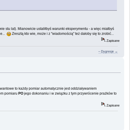
e stu lat). Mianowicie ustaliłbyś warunki eksperymentu - a więc miałbyś
e...
Zresztą kto wie, może i z "wiadomością" też dałoby się to zrobić...
Zapisane
– Dygresje →
 kwantowe to każdy pomiar automatycznie jest oddziaływaniem
iem pomiaru
PO
jego dokonaniu i w związku z tym przywrócenie prażków to
Zapisane