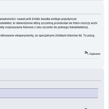
wiadomości: nawet jeśli źródło światła emituje pojedyncze
detektor, to stwierdzenie którą szczeliną przedostał sie foton niszczy wzór.
kty rozpraszania fotonow z obu szczelin do jednego fotodetektora).
yrafinowane eksperymenty, ze specjalnymi źródłami fotonów itd. Tu piszą
Zapisane