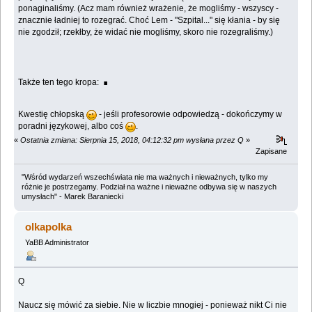
ponaginaliśmy. (Acz mam również wrażenie, że mogliśmy - wszyscy -
znacznie ładniej to rozegrać. Choć Lem - "Szpital..." się kłania - by się
nie zgodził; rzekłby, że widać nie mogliśmy, skoro nie rozegraliśmy.)
.
Także ten tego kropa:
Kwestię chłopską
- jeśli profesorowie odpowiedzą - dokończymy w
poradni językowej, albo coś
.
«
Ostatnia zmiana: Sierpnia 15, 2018, 04:12:32 pm wysłana przez Q
»
Zapisane
"Wśród wydarzeń wszechświata nie ma ważnych i nieważnych, tylko my
różnie je postrzegamy. Podział na ważne i nieważne odbywa się w naszych
umysłach" - Marek Baraniecki
olkapolka
YaBB Administrator
Q
Naucz się mówić za siebie. Nie w liczbie mnogiej - ponieważ nikt Ci nie