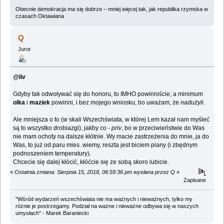
Obecnie demokracja ma się dobrze – mniej więcej tak, jak republika rzymska w
czasach Oktawiana
Q
Juror
@
liv
Gdyby tak odwoływać się do honoru, to IMHO powinniście, a minimum
olka
i
maziek
powinni, i bez mojego wniosku, bo uważam, że
nadużyli
.
Ale mniejsza o to (w skali Wszechświata, w której Lem kazał nam myśleć
są to wszystko drobiazgi), jakby co -
priv
, bo w przeciwieństwie do Was
nie mam ochoty na dalsze kłótnie. Wy macie zastrzeżenia do mnie, ja do
Was, to już od paru mies. wiemy, reszta jest biciem piany (i zbędnym
podnoszeniem temperatury).
Chcecie się dalej kłócić, kłóćcie się ze sobą skoro lubicie.
«
Ostatnia zmiana: Sierpnia 15, 2018, 06:59:36 pm wysłana przez Q
»
Zapisane
"Wśród wydarzeń wszechświata nie ma ważnych i nieważnych, tylko my
różnie je postrzegamy. Podział na ważne i nieważne odbywa się w naszych
umysłach" - Marek Baraniecki