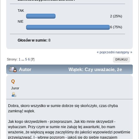
TAK
2 (25%)
NIE
6 (75%)
Głosów w sumie:
8
« poprzedni
następny »
Strony:
1
...
5
6
[
7
]
DRUKUJ
Autor
Wątek: Czy uważacie, że
olkapolka, liv i maziek powinni stracić uprawnienia?
Q
(Przeczytany 423129 razy)
Juror
Dobra, skoro wszystko w sumie dobrze się skończyło, czas chyba
zamknąć wątek.
Jak kogo skrzywdziłem - przepraszam. Jak kto mnie skrzywdził -
wybaczam. Przy czym w sumie nie żałuję tej awanturki, bo mam
wrażenie, że większą wagę zaczęliśmy do jakości wypowiedzi powtórnie
przywiązywać. I - wbrew pozorom - jakoś się do siebie nawzajem