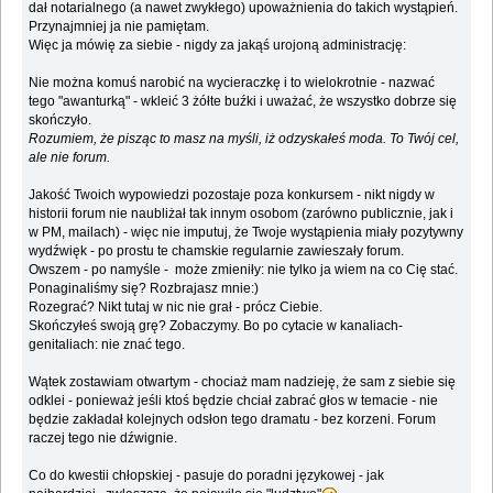
dał notarialnego (a nawet zwykłego) upoważnienia do takich wystąpień.
Przynajmniej ja nie pamiętam.
Więc ja mówię za siebie - nigdy za jakąś urojoną administrację:
Nie można komuś narobić na wycieraczkę i to wielokrotnie - nazwać
tego "awanturką" - wkleić 3 żółte buźki i uważać, że wszystko dobrze się
skończyło.
Rozumiem, że pisząc to masz na myśli, iż odzyskałeś moda. To Twój cel,
ale nie forum.
Jakość Twoich wypowiedzi pozostaje poza konkursem - nikt nigdy w
historii forum nie naubliżał tak innym osobom (zarówno publicznie, jak i
w PM, mailach) - więc nie imputuj, że Twoje wystąpienia miały pozytywny
wydźwięk - po prostu te chamskie regularnie zawieszały forum.
Owszem - po namyśle - może zmieniły: nie tylko ja wiem na co Cię stać.
Ponaginaliśmy się? Rozbrajasz mnie:)
Rozegrać? Nikt tutaj w nic nie grał - prócz Ciebie.
Skończyłeś swoją grę? Zobaczymy. Bo po cytacie w kanaliach-
genitaliach: nie znać tego.
Wątek zostawiam otwartym - chociaż mam nadzieję, że sam z siebie się
odklei - ponieważ jeśli ktoś będzie chciał zabrać głos w temacie - nie
będzie zakładał kolejnych odsłon tego dramatu - bez korzeni. Forum
raczej tego nie dźwignie.
Co do kwestii chłopskiej - pasuje do poradni językowej - jak