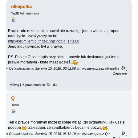
olkapolka
YaBB Administrator
Racja - nie rozumiem, a nawet nie rozumię...jedno wiem...a propos
nadużycia...zważywszy na to:
http://forum.lem.pl/index.php?topic=1433.0
Jego Induktywność był w prawie.
P.S. Pasuje Ci ten napis przy nicku - prawie tak doskonale jak ten o
prawie moralnym - które masz gdzieś...
«
Ostatnia zmiana: Sierpnia 15, 2018, 06:02:06 pm wysłana przez olkapolka
»
Zapisane
Mówią już powszechnie: Di - da...
Q
Juror
Ten o prawie moralnym możesz sobie wziąć (do sygnaturki), jak Ci się
podoba
. Zakładam, że spadkobiercy Leca nie pozwą
.
«
Ostatnia zmiana: Sierpnia 15, 2018, 06:12:19 pm wysłana przez Q
»