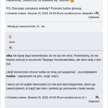
najbardziej...zwłaszcza, że pojawiło się "ludztwo"
P.S. Dlaczego zamykasz ankietę? Przecież ludzie głosują.
«
Ostatnia zmiana: Sierpnia 15, 2018, 04:34:49 pm wysłana przez olkapolka
»
Zapisane
Mówią już powszechnie: Di - da...
Q
Juror
olka
nie będę tego komentował, bo mi się nie chce. Powiedzmy, że nie
bardzo wierzę w szczerość Twojego moralizatorstwa, ale dam radę z tym
żyć.
(Jeśli koniecznie chcesz sobie ze mną coś wyjaśniać - za przykładem
maźka
- zapraszam na priv., wzgl. mail.)
I skoro już mi wątek otworzyłaś (co nie jest zbyt eleganckie, skoro go
zakończylem), to bądź tak miła i zamknij go ponownie z łaski swojej
«
Ostatnia zmiana: Sierpnia 15, 2018, 04:39:38 pm wysłana przez Q
»
Zapisane