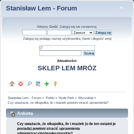
Stanisław Lem - Forum
Witamy,
Gość
.
Zaloguj się
lub
zarejestruj
.
Zaloguj się podając nazwę użytkownika, hasło i długość sesji
Aktualności:
SKLEP LEM MRÓZ
Stanisław Lem - Forum
»
Polski
»
Hyde Park
»
Wyszalnia
»
Czy uważacie, że olkapolka, liv i maziek powinni stracić uprawnienia?
Ankieta
Czy uważacie, że olkapolka, liv i maziek (o ile ten ostatni je
posiada) powinni stracić uprawnienia
administracyjne/moderatorskie?