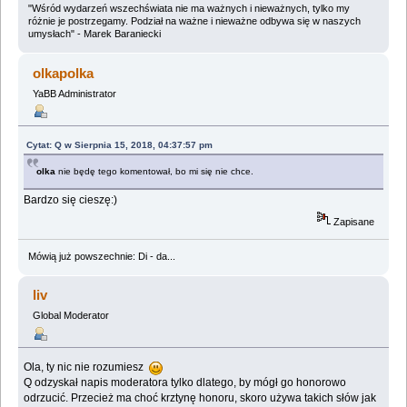
"Wśród wydarzeń wszechświata nie ma ważnych i nieważnych, tylko my
różnie je postrzegamy. Podział na ważne i nieważne odbywa się w naszych
umysłach" - Marek Baraniecki
olkapolka
YaBB Administrator
Cytat: Q w Sierpnia 15, 2018, 04:37:57 pm
olka
nie będę tego komentował, bo mi się nie chce.
Bardzo się cieszę:)
Zapisane
Mówią już powszechnie: Di - da...
liv
Global Moderator
Ola, ty nic nie rozumiesz
Q odzyskał napis moderatora tylko dlatego, by mógł go honorowo
odrzucić. Przecież ma choć krztynę honoru, skoro używa takich słów jak