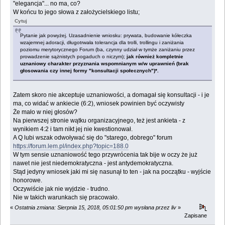
"elegancja"... no ma, co?
W końcu to jego słowa z założycielskiego listu;
Cytuj
Pytanie jak powyżej. Uzasadnienie wniosku: prywata, budowanie kółeczka
wzajemnej adoracji, długotrwała tolerancja dla trolli, trollingu i zaniżania
poziomu merytorycznego Forum (ba, czynny udział w tymże zaniżaniu przez
prowadzenie sążnistych pogaduch o niczym);
jak również kompletnie
uznaniowy charakter przyznania wspomnianym w/w uprawnień (brak
głosowania czy innej formy "konsultacji społecznych")*.
Zatem skoro nie akceptuje uznaniowości, a domagał się konsultacji - i je
ma, co widać w ankiecie (6:2), wniosek powinien być oczywisty
Że mało w niej głosów?
Na pierwszej stronie wątku organizacyjnego, też jest ankieta - z
wynikiem 4:2 i tam nikt jej nie kwestionował.
A Q lubi wszak odwoływać się do "starego, dobrego" forum
https://forum.lem.pl/index.php?topic=188.0
W tym sensie uznaniowość tego przywrócenia tak bije w oczy że już
nawet nie jest niedemokratyczna - jest antydemokratyczna.
Stąd jedyny wniosek jaki mi się nasunął to ten - jak na początku - wyjście
honorowe.
Oczywiście jak nie wyjdzie - trudno.
Nie w takich warunkach się pracowało.
«
Ostatnia zmiana: Sierpnia 15, 2018, 05:01:50 pm wysłana przez liv
»
Zapisane