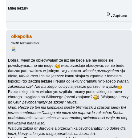
Miłej lektury
Zapisane
olkapolka
YaBB Administrator
Dobra...wiem ze obiecywalam ze juz nie bede ale nie moge sie
powstrzymac...no nie moge..
wiec przestaje obiecywac ze nie bede
(laczac pare watkow w jednym...wg zalecen :
wlasnie przeczytalem
<ja
olek>,
tabula rasa
i co sie jeszcze komu skojarzy zgodnie z tematem
topicu;))
trx
zacznij lekture Freuda od lektury dramatu Witkacego
Wariat i
zakonnica czyli Nie ma zlego, co by na jeszcze gorsze nie wyszlo
Rzecz dzieje sie w wiadomym szpitalu...mamy poete takiego zdrowo-
chorego ...wyglada na Witkacego (brzmi znajomo?
)- Walpurga.Leczy
go Grun
psychoanalityk ze szkoly Freuda
.
Grun: Recze ze ten ma kompleks siostry blizniaczki z czasow, kiedy byl
jeszcze embrionem.Dlatego nie moze sie naprawde zakochac.Kocha
podswiadomie siostre, mimo ze w normalnej swiadomosci czuje do niej
prawdziwa nienawisc.
Walpurg zabija dr Burdygiela przeciwnika psychoanalizy (
To dobre dla
ludzi, ktorzy cale zycie moga poswiecic na leczenie
):