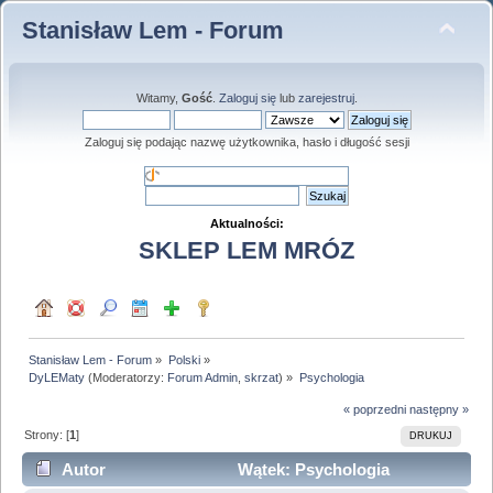
Stanisław Lem - Forum
Witamy,
Gość
.
Zaloguj się
lub
zarejestruj
.
Zaloguj się podając nazwę użytkownika, hasło i długość sesji
Aktualności:
SKLEP LEM MRÓZ
Stanisław Lem - Forum
»
Polski
»
DyLEMaty
(Moderatorzy:
Forum Admin
,
skrzat
) »
Psychologia
« poprzedni
następny »
Strony: [
1
]
DRUKUJ
Autor
Wątek: Psychologia