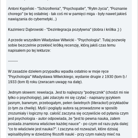
Antoni Kępiński - "Schizofrenia", "Psychopatie", "Rytm życia", "Poznanie
chorego" (w tej ostatniej - tak coś mi w pamięci miga - były nawet jakieś
nawiązania do cybernetyki...)
Kazimierz Dąbrowski - "Dezintegracja pozytywna" (dobra i krótka ;) )
A przede wszystkim Władysław Witwicki - "Psychologia". Tutaj pozwolę
sobie bezczelnie przekleić krótką recenzję, którą jakiś czas temu
napisałem po tej lekturze:
--------
W zasadzie dziełem przypadku wpadła ostatnio w moje ręce
"Psychologia" Władysława Witwickiego, wydanie drugie z 1930 (tom I) /
1933 (tom II) roku (zwracam uwagę na datę).
Jednym słowem: rewelacja. Jest to najlepszy "podręcznik" (chodzi mi nie
tylko o psychologię), jaki zdarzyło mi się czytać - napisany językiem
jasnym, barwnym, przebogatym, pełen świetnych (literacko!) przykładów
(o tym za chwilę). Myśl i poglądy autora są prowadzone w sposób
zrozumiały i logiczny np. całość zaczyna się oczywiście od pytania czym
jest psychologia - autor odpowiada, że "jest to pewna nauka, zatem
posiada znamiona właściwe każdej nauce" - po czym od razu pyta dalej:
"co to właściwie jest nauka?". I zaczyna od rozważań, które dzisiaj
wpisalibyśmy w dziedzinę filozofii nauki - przy czym należy mieć na