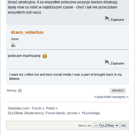
dosyć atrakcyjna. A za wszystkie polecone pozycje bardzo dziękuję,
będę miał co robić w najbliższym czasie - choć i tak nie przeczytam
wszystkich (od razu).
Zapisane
draco_volantus
Juror
polecam marihuanę
Zapisane
I want my coffee hot and best social media I was a part of brought back in my
lifetime.
Strony: [
1
]
DRUKUJ
« poprzedni
następny »
Stanisław Lem - Forum
»
Polski
»
DyLEMaty
(Moderatorzy:
Forum Admin
,
skrzat
) »
Psychologia
Skocz do: