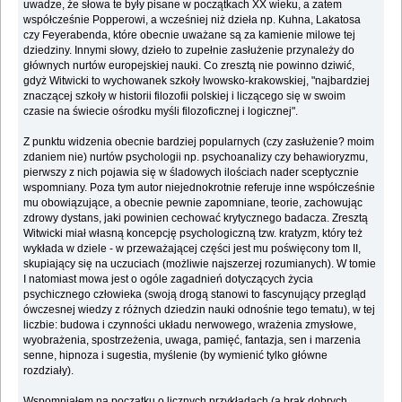
uwadze, że słowa te były pisane w początkach XX wieku, a zatem
współcześnie Popperowi, a wcześniej niż dzieła np. Kuhna, Lakatosa
czy Feyerabenda, które obecnie uważane są za kamienie milowe tej
dziedziny. Innymi słowy, dzieło to zupełnie zasłużenie przynależy do
głównych nurtów europejskiej nauki. Co zresztą nie powinno dziwić,
gdyż Witwicki to wychowanek szkoły lwowsko-krakowskiej, "najbardziej
znaczącej szkoły w historii filozofii polskiej i liczącego się w swoim
czasie na świecie ośrodku myśli filozoficznej i logicznej".
Z punktu widzenia obecnie bardziej popularnych (czy zasłużenie? moim
zdaniem nie) nurtów psychologii np. psychoanalizy czy behawioryzmu,
pierwszy z nich pojawia się w śladowych ilościach nader sceptycznie
wspomniany. Poza tym autor niejednokrotnie referuje inne współcześnie
mu obowiązujące, a obecnie pewnie zapomniane, teorie, zachowując
zdrowy dystans, jaki powinien cechować krytycznego badacza. Zresztą
Witwicki miał własną koncepcję psychologiczną tzw. kratyzm, który też
wykłada w dziele - w przeważającej części jest mu poświęcony tom II,
skupiający się na uczuciach (możliwie najszerzej rozumianych). W tomie
I natomiast mowa jest o ogóle zagadnień dotyczących życia
psychicznego człowieka (swoją drogą stanowi to fascynujący przegląd
ówczesnej wiedzy z różnych dziedzin nauki odnośnie tego tematu), w tej
liczbie: budowa i czynności układu nerwowego, wrażenia zmysłowe,
wyobrażenia, spostrzeżenia, uwaga, pamięć, fantazja, sen i marzenia
senne, hipnoza i sugestia, myślenie (by wymienić tylko główne
rozdziały).
Wspomniałem na początku o licznych przykładach (a brak dobrych