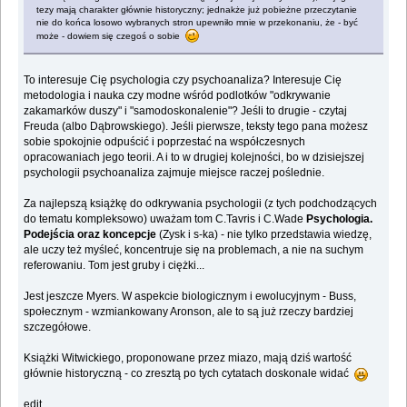
tezy mają charakter głównie historyczny; jednakże już pobieżne przeczytanie
nie do końca losowo wybranych stron upewniło mnie w przekonaniu, że - być
może - dowiem się czegoś o sobie
To interesuje Cię psychologia czy psychoanaliza? Interesuje Cię
metodologia i nauka czy modne wśród podlotków "odkrywanie
zakamarków duszy" i "samodoskonalenie"? Jeśli to drugie - czytaj
Freuda (albo Dąbrowskiego). Jeśli pierwsze, teksty tego pana możesz
sobie spokojnie odpuścić i poprzestać na współczesnych
opracowaniach jego teorii. A i to w drugiej kolejności, bo w dzisiejszej
psychologii psychoanaliza zajmuje miejsce raczej poślednie.
Za najlepszą książkę do odkrywania psychologii (z tych podchodzących
do tematu kompleksowo) uważam tom C.Tavris i C.Wade
Psychologia.
Podejścia oraz koncepcje
(Zysk i s-ka) - nie tylko przedstawia wiedzę,
ale uczy też myśleć, koncentruje się na problemach, a nie na suchym
referowaniu. Tom jest gruby i ciężki...
Jest jeszcze Myers. W aspekcie biologicznym i ewolucyjnym - Buss,
społecznym - wzmiankowany Aronson, ale to są już rzeczy bardziej
szczegółowe.
Książki Witwickiego, proponowane przez miazo, mają dziś wartość
głównie historyczną - co zresztą po tych cytatach doskonale widać
edit