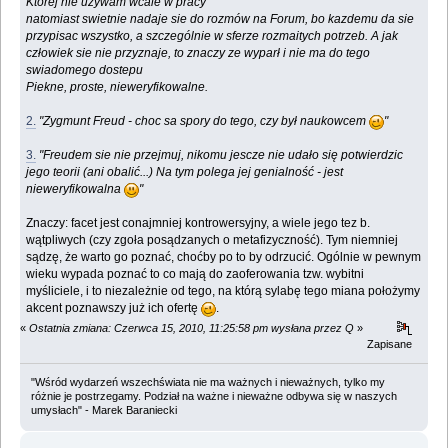
Której nie używam wcale w pracy
natomiast swietnie nadaje sie do rozmów na Forum, bo kazdemu da sie
przypisac wszystko, a szczególnie w sferze rozmaitych potrzeb. A jak
człowiek sie nie przyznaje, to znaczy ze wyparł i nie ma do tego
swiadomego dostepu
Piekne, proste, nieweryfikowalne.
2.
"Zygmunt Freud - choc sa spory do tego, czy był naukowcem
"
3.
"Freudem sie nie przejmuj, nikomu jescze nie udało się potwierdzic
jego teorii (ani obalić...) Na tym polega jej genialność - jest
nieweryfikowalna
"
Znaczy: facet jest conajmniej kontrowersyjny, a wiele jego tez b.
wątpliwych (czy zgoła posądzanych o metafizyczność). Tym niemniej
sądzę, że warto go poznać, choćby po to by odrzucić. Ogólnie w pewnym
wieku wypada poznać to co mają do zaoferowania tzw. wybitni
myśliciele, i to niezależnie od tego, na którą sylabę tego miana położymy
akcent poznawszy już ich ofertę
.
«
Ostatnia zmiana: Czerwca 15, 2010, 11:25:58 pm wysłana przez Q
»
Zapisane
"Wśród wydarzeń wszechświata nie ma ważnych i nieważnych, tylko my
różnie je postrzegamy. Podział na ważne i nieważne odbywa się w naszych
umysłach" - Marek Baraniecki