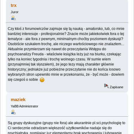
(Przeczytany 28969 razy)
trx
Juror
Czy ktoś z forumowiczów zajmuje się tą nauką - amatorsko, lub, co mnie
bardziej interesuje - profesjonalnie? Znacie może jakiekolwiek fora o tej
tematyce - ale fora z pewnym, minimalnym choćby poziomem dyskusji?
Osobiście szukałem trochę, ale niczego wartościowego nie znalazłem...
Aktualnie przymierzam się nawet do przeczytania Wstępu do
psychoanalizy Freuda - właściwie książka leży już na biurku, czekając
tylko na koniec tygodnia i trochę wolnego czasu. W sumie wiem
(przynajmniej tak słyszałem), że jego tezy mają charakter głównie
historyczny; jednakże już pobieżne przeczytanie nie do końca losowo
wybranych stron upewniło mnie w przekonaniu, że - być może - dowiem
się czegoś o sobie
Zapisane
maziek
YaBB Administrator
Są grupy dyskusyjne (grupy nie fora) ale akurantnie pl.sci.psychologię to
Ci serdecznie odradzam większość użytkowników nadaje się do
psychiatryka, pomijając juz elementarny brak wychowania i lubowanie