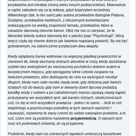
przykładów jest niestety zmorą wielu innych podręczników). Mianowicie
w ogóle zabrałem się za tę lekturę, gdyż kojarzyłem wcześniej
Witwickiego (tak, to ten sam) jako autora przekładów dialogów Platona.
Dodajmy: przekładów świetnych, z obszernymi komentarzami
wskazującymi na wielką znajomość tematu, przekładów, które w
zasadzie stanowią obecnie kanon. Otóż nie ma co ukrywać, że te
literackie talenty autora stanowią też o jakości jego "Psychologii", którą
wręcz czyta się równie dobrze jak świetnie napisaną powieść. By nie być
gołosłownym, na zakończenie przytaczam dwa akapity:
Kiedy oglądamy barwy widmowe na większej gładkiej powierzchni w
ciemnem tle, kiedy słuchamy dobrych akordów w ciszy, kiedy zjeżdżamy
szybko bez wstrząśnień po nieznacznej pochyłości dobrem autem w
bezpiecznem miejscu, gdy wyciągamy silnie członki zaspane na
świeżem powietrzu, albo dobiegamy do celu na wyścigach niezbyt
długich, kiedy nam ciało muska ciepły wiatr, gdy zbliżamy pęk świeżo
ściętych róż do twarzy, gdy nam w skwarny dzień lipcowy podadzą
karafkę wody z sokiem a po całodziennym marszu zgotują ciepłą kąpiel,
przeżywamy we wszystkich tych, tak bardzo różnych, okolicznościach
coś, co się w nich wszystkich powtarza - jedno i to samo. - Jeśli to coś
wspólnego a psychicznego potrafimy w tych stanach wyróżnić i
zauważyć, nazwiemy te stany czemś do siebie nawzajem podobne, a to
coś, czem one są podobne nazwiemy
przyjemnością
. O stanach tych
oraz ich podnietach mówimy, że są przyjemne.
Podobnie, kiedy nam na czerwonych tapetach umieszczą kanarkowe