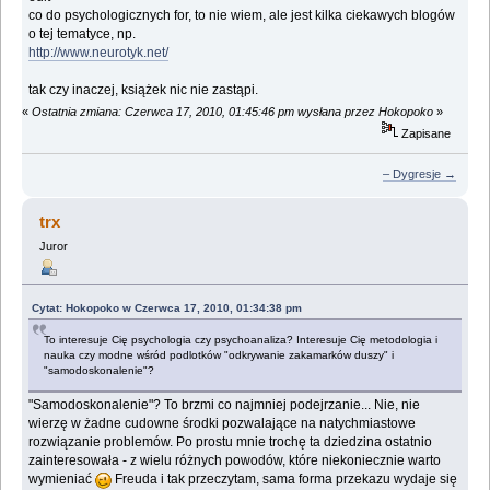
co do psychologicznych for, to nie wiem, ale jest kilka ciekawych blogów
o tej tematyce, np.
http://www.neurotyk.net/
tak czy inaczej, książek nic nie zastąpi.
«
Ostatnia zmiana: Czerwca 17, 2010, 01:45:46 pm wysłana przez Hokopoko
»
Zapisane
– Dygresje →
trx
Juror
Cytat: Hokopoko w Czerwca 17, 2010, 01:34:38 pm
To interesuje Cię psychologia czy psychoanaliza? Interesuje Cię metodologia i
nauka czy modne wśród podlotków "odkrywanie zakamarków duszy" i
"samodoskonalenie"?
"Samodoskonalenie"? To brzmi co najmniej podejrzanie... Nie, nie
wierzę w żadne cudowne środki pozwalające na natychmiastowe
rozwiązanie problemów. Po prostu mnie trochę ta dziedzina ostatnio
zainteresowała - z wielu różnych powodów, które niekoniecznie warto
wymieniać
Freuda i tak przeczytam, sama forma przekazu wydaje się