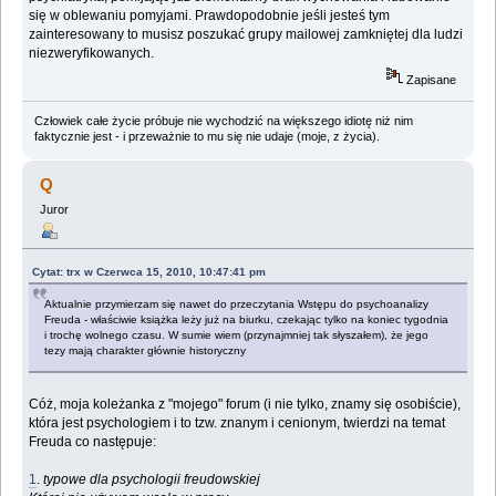
się w oblewaniu pomyjami. Prawdopodobnie jeśli jesteś tym
zainteresowany to musisz poszukać grupy mailowej zamkniętej dla ludzi
niezweryfikowanych.
Zapisane
Człowiek całe życie próbuje nie wychodzić na większego idiotę niż nim
faktycznie jest - i przeważnie to mu się nie udaje (moje, z życia).
Q
Juror
Cytat: trx w Czerwca 15, 2010, 10:47:41 pm
Aktualnie przymierzam się nawet do przeczytania Wstępu do psychoanalizy
Freuda - właściwie książka leży już na biurku, czekając tylko na koniec tygodnia
i trochę wolnego czasu. W sumie wiem (przynajmniej tak słyszałem), że jego
tezy mają charakter głównie historyczny
Cóż, moja koleżanka z "mojego" forum (i nie tylko, znamy się osobiście),
która jest psychologiem i to tzw. znanym i cenionym, twierdzi na temat
Freuda co następuje:
1
.
typowe dla psychologii freudowskiej