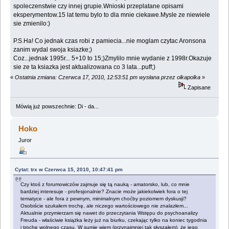
spoleczenstwie czy innej grupie.Wnioski przeplatane opisami
eksperymentow.15 lat temu bylo to dla mnie ciekawe.Mysle ze niewiele
sie zmienilo:)
P.S.Ha! Co jednak czas robi z pamiecia...nie moglam czytac Aronsona
zanim wydal swoja ksiazke;)
Coz...jednak 1995r... 5+10 to 15;)Zmylilo mnie wydanie z 1998r.Okazuje
sie ze ta ksiazka jest aktualizowana co 3 lata...puff;)
«
Ostatnia zmiana: Czerwca 17, 2010, 12:53:51 pm wysłana przez olkapolka
»
Zapisane
Mówią już powszechnie: Di - da...
Hoko
Juror
Cytat: trx w Czerwca 15, 2010, 10:47:41 pm
Czy ktoś z forumowiczów zajmuje się tą nauką - amatorsko, lub, co mnie
bardziej interesuje - profesjonalnie? Znacie może jakiekolwiek fora o tej
tematyce - ale fora z pewnym, minimalnym choćby poziomem dyskusji?
Osobiście szukałem trochę, ale niczego wartościowego nie znalazłem...
Aktualnie przymierzam się nawet do przeczytania Wstępu do psychoanalizy
Freuda - właściwie książka leży już na biurku, czekając tylko na koniec tygodnia
i trochę wolnego czasu. W sumie wiem (przynajmniej tak słyszałem), że jego