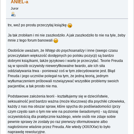
ANIEL-a
Juror
trx, weź po prostu przeczytaj książkę
Ja tak zrobiłam i mi nie zaszkodziło. A jak zaszkodziło to nie na tyle, żeby
mnie z tego forum banowali
Osobiście uważam, że
Wstęp do psychoanalizy
i inne (swego czasu
przeczytałam większość dostępnych po polsku pozycji) są bardzo
dobrymi książkami, także językowo i warto je przeczytać. Teorie Freuda
są w sposób oczywisty nieweryfikowalne twardo, ale ich siła
oddziaływania trwa - ponieważ coś w tym zdecydowanie jest. Błąd
Freuda i jego uczniów polegał na tym, że jedną teorią, jednym
wytłumaczeniem próbowali rozwiązywać wszystkie problemy swoich
pacjentów, a tak prosto nie ma.
Podstawowe założenia teorii - kształtujemy się w dzieciństwie,
seksualność jest bardzo ważna (może kluczowa) dla psychiki człowieka,
każdy z nas ma obszar spraw, które spycha do podświadomości (przy
czym często sam o tym nie wie na poziomie świadomym) - są dzisiaj
oczywistością dla praktycznie każdego, wiele osób nie zdaje sobie
pewnie sprawy że zostały po raz pierwszy sformułowane albo
nagłośnione właśnie przez Freuda. Ale wtedy (XIX/XXw) to było
naprawdę rewolucyjne.