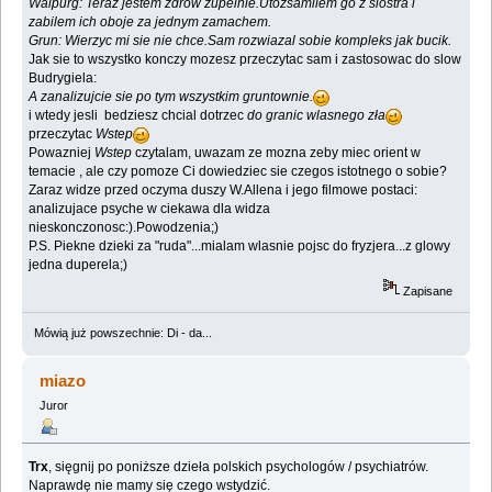
Walpurg: Teraz jestem zdrow zupelnie.Utozsamilem go z siostra i
zabilem ich oboje za jednym zamachem.
Grun: Wierzyc mi sie nie chce.Sam rozwiazal sobie kompleks jak bucik.
Jak sie to wszystko konczy mozesz przeczytac sam i zastosowac do slow
Budrygiela:
A zanalizujcie sie po tym wszystkim gruntownie.
i wtedy jesli bedziesz chcial dotrzec
do granic wlasnego zła
przeczytac
Wstep
Powazniej
Wstep
czytalam, uwazam ze mozna zeby miec orient w
temacie , ale czy pomoze Ci dowiedziec sie czegos istotnego o sobie?
Zaraz widze przed oczyma duszy W.Allena i jego filmowe postaci:
analizujace psyche w ciekawa dla widza
nieskonczonosc:).Powodzenia;)
P.S. Piekne dzieki za "ruda"...mialam wlasnie pojsc do fryzjera...z glowy
jedna duperela;)
Zapisane
Mówią już powszechnie: Di - da...
miazo
Juror
Trx
, sięgnij po poniższe dzieła polskich psychologów / psychiatrów.
Naprawdę nie mamy się czego wstydzić.