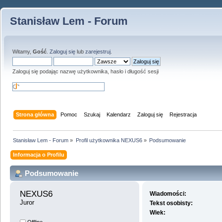
Stanisław Lem - Forum
Witamy,
Gość
.
Zaloguj się
lub
zarejestruj
.
Zaloguj się podając nazwę użytkownika, hasło i długość sesji
Strona główna
Pomoc
Szukaj
Kalendarz
Zaloguj się
Rejestracja
Stanisław Lem - Forum
»
Profil użytkownika NEXUS6
»
Podsumowanie
Informacja o Profilu
Podsumowanie
NEXUS6 
Wiadomości:
Juror
Tekst osobisty:
Wiek: