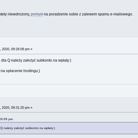
stety niewdrożony,
pomysł
na poradzenie sobie z zalewem spamu e-mailowego.
, 2020, 09:26:09 pm »
- dla Q należy założyć subkonto na wpłaty:)
 na opłacenie hostingu;)
, 2020, 09:31:20 pm »
:26:09 pm
a Q należy założyć subkonto na wpłaty:)