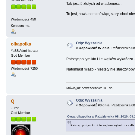
Senior Member
Tak jest, 5 złotych od wiadomości.
To jest, nawiasem mówiąc, stary, choć nie
Wiadomości: 450
Ken sent me.
Odp: Wyszalnia
olkapolka
«
Odpowiedź #7 dnia:
Października 08
YaBB Administrator
God Member
Patrząc po tym kto i ile wątków wykańcza 
Wiadomości: 7250
Natomiast miazo - niestety nie starczyłoby
Mówią już powszechnie: Di - da...
Odp: Wyszalnia
Q
«
Odpowiedź #8 dnia:
Października 08
Juror
God Member
Cytat: olkapolka w Października 08, 2020, 09
Patrząc po tym kto i ile wątków wykańcza - dl