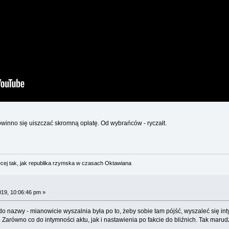
winno się uiszczać skromną opłatę. Od wybrańców - ryczałt.
cej tak, jak republika rzymska w czasach Oktawiana
019, 10:06:46 pm »
 nazwy - mianowicie wyszalnia była po to, żeby sobie tam pójść, wyszaleć się int
. Zarówno co do intymności aktu, jak i nastawienia po fakcie do bliźnich. Tak marud