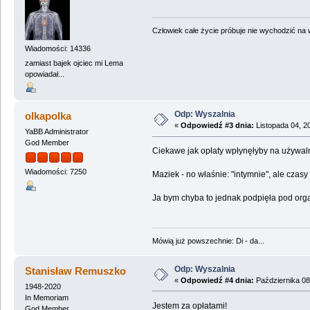
Człowiek całe życie próbuje nie wychodzić na wi
Wiadomości: 14336
zamiast bajek ojciec mi Lema
opowiadał...
Odp: Wyszalnia
olkapolka
«
Odpowiedź #3 dnia:
Listopada 04, 2
YaBB Administrator
God Member
Ciekawe jak opłaty wpłynęłyby na używal
Wiadomości: 7250
Maziek - no właśnie: "intymnie", ale czasy
Ja bym chyba to jednak podpięła pod orga
Mówią już powszechnie: Di - da...
Odp: Wyszalnia
Stanisław Remuszko
«
Odpowiedź #4 dnia:
Października 08
1948-2020
In Memoriam
Jestem za opłatami!
God Member