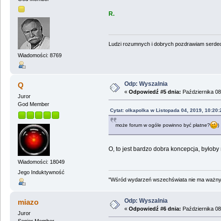
R.
Ludzi rozumnych i dobrych pozdrawiam serdecz
Wiadomości: 8769
Odp: Wyszalnia
Q
«
Odpowiedź #5 dnia:
Października 08
Juror
God Member
Cytat: olkapolka w Listopada 04, 2019, 10:20
może forum w ogóle powinno być płatne?
)
O, to jest bardzo dobra koncepcja, byłob
Wiadomości: 18049
Jego Induktywność
"Wśród wydarzeń wszechświata nie ma ważnych
Odp: Wyszalnia
miazo
«
Odpowiedź #6 dnia:
Października 08
Juror