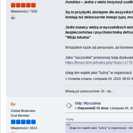
Autoklaz— jedna z wielu instytucji szal
Wiadomości: 7250
Są to przybytki, dostępne dla wszystki
Istnieją też deboszarnie innego typu, m
Jedni znawcy widzą w wyszalnikach wzma
bezpieczeństwa i psychotechniką defrus
"Wizja lokalna"
W każdem razie ad personam, ad hominem, a
Jako "zaczontek" przenoszę tutaj dyskusje
https://forum.lem.pl/index.php?topic=1
(daję ten wątek jako "luźny" w organizacj
«
Ostatnia zmiana: Listopada 04, 2019, 08:41:
Mówią już powszechnie: Di - da...
Odp: Wyszalnia
liv
«
Odpowiedź #1 dnia:
Listopada 04, 2
Global Moderator
God Member
Cytuj
(daję ten wątek jako "luźny" w organizacji - 
Wiadomości: 6614