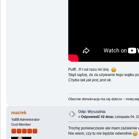
Pufff...!!! I od razu mi lżej.
Stąd sądzę, że za używanie tego wątku po
Chyba tak jak jest, jest ok.
Obecnie demokracja ma się dobrze – mniej wię
Odp: Wyszalnia
maziek
«
Odpowiedź #2 dnia:
Listopada 04, 2
YaBB Administrator
God Member
Trochę poniewczasie ale mam zażalenie do
Nie wiem, czy tu nie będzie odwrotnie