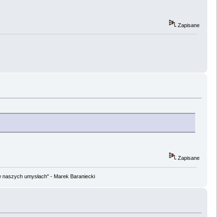
Zapisane
Zapisane
w naszych umysłach" - Marek Baraniecki