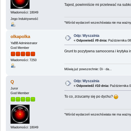
Tajest, powinniście mi przelewać na subkon
Wiadomości: 18049
Jego Induktywność
"Wśród wydarzeń wszechświata nie ma ważnych
Odp: Wyszalnia
olkapolka
«
Odpowiedź #9 dnia:
Października 08
YaBB Administrator
God Member
Grunt to pozytywna samoocena i krytyka in
Wiadomości: 7250
Mówią już powszechnie: Di - da...
Odp: Wyszalnia
Q
«
Odpowiedź #10 dnia:
Października 0
Juror
God Member
To co, zrzucamy się po dychu?
"Wśród wydarzeń wszechświata nie ma ważnych
Wiadomości: 18049