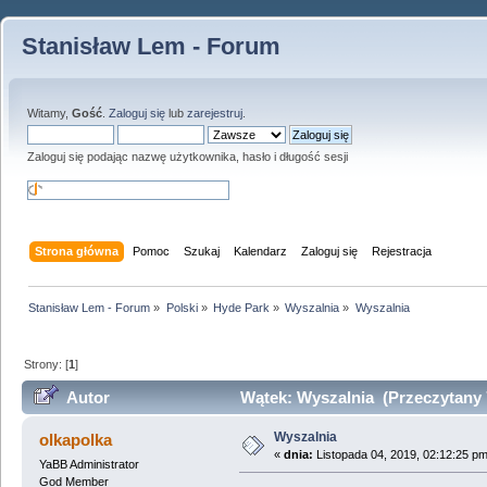
Stanisław Lem - Forum
Witamy,
Gość
.
Zaloguj się
lub
zarejestruj
.
Zaloguj się podając nazwę użytkownika, hasło i długość sesji
Strona główna
Pomoc
Szukaj
Kalendarz
Zaloguj się
Rejestracja
Stanisław Lem - Forum
»
Polski
»
Hyde Park
»
Wyszalnia
»
Wyszalnia
Strony: [
1
]
Autor
Wątek: Wyszalnia (Przeczytany 
Wyszalnia
olkapolka
«
dnia:
Listopada 04, 2019, 02:12:25 pm
YaBB Administrator
God Member