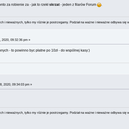
to za robienie za - jak to rzekł
skrzat
- jeden z filarów Forum
.
 i nieważnych, tylko my różnie je postrzegamy. Podział na ważne i nieważne odbywa się 
, 2020, 09:32:36 pm »
nych - to powinno byc płatne po 10zł - do wspólnej kasy:)
8, 2020, 09:34:03 pm »
 i nieważnych, tylko my różnie je postrzegamy. Podział na ważne i nieważne odbywa się 