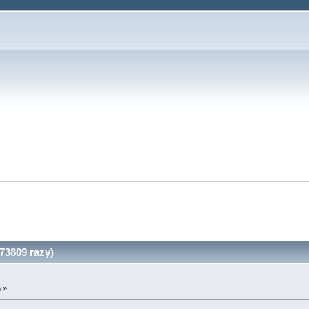
73809 razy)
 »