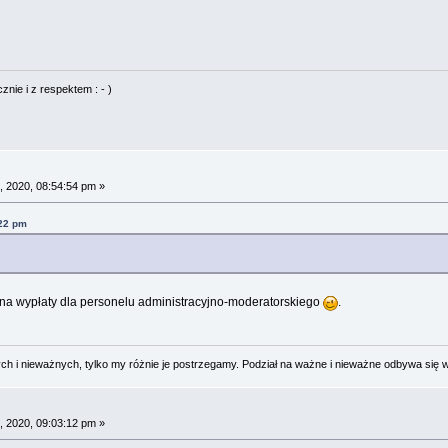
nie i z respektem : - )
, 2020, 08:54:54 pm »
:22 pm
y na wypłaty dla personelu administracyjno-moderatorskiego
.
 i nieważnych, tylko my różnie je postrzegamy. Podział na ważne i nieważne odbywa się 
, 2020, 09:03:12 pm »