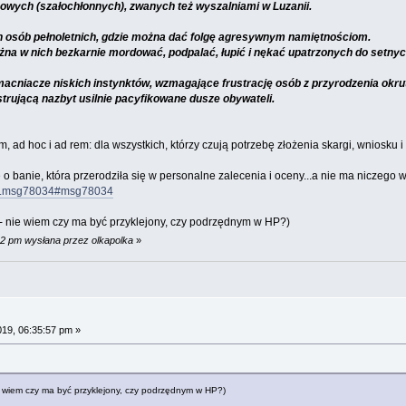
ikowych (szałochłonnych), zwanych też wyszalniami w Luzanii.
ch osób pełnoletnich, gdzie można dać folgę agresywnym namiętnościom.
ożna w nich bezkarnie mordować, podpalać, łupić i nękać upatrzonych do setnych 
cniacze niskich instynktów, wzmagające frustrację osób z przyrodzenia okrutn
trującą nazbyt usilnie pacyfikowane dusze obywateli.
d hoc i ad rem: dla wszystkich, którzy czują potrzebę złożenia skargi, wniosku i z
 o banie, która przerodziła się w personalne zalecenia i oceny...a nie ma niczego
776.msg78034#msg78034
i - nie wiem czy ma być przyklejony, czy podrzędnym w HP?)
42 pm wysłana przez olkapolka
»
019, 06:35:57 pm »
nie wiem czy ma być przyklejony, czy podrzędnym w HP?)