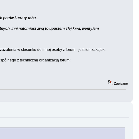
potów i utraty tchu...
ych, inni natomiast zwą to upustem złej krwi, wentylem
ażalenia w stosunku do innej osoby z forum - jest ten zakątek.
 wspólnego z techniczną organizacją forum:
Zapisane