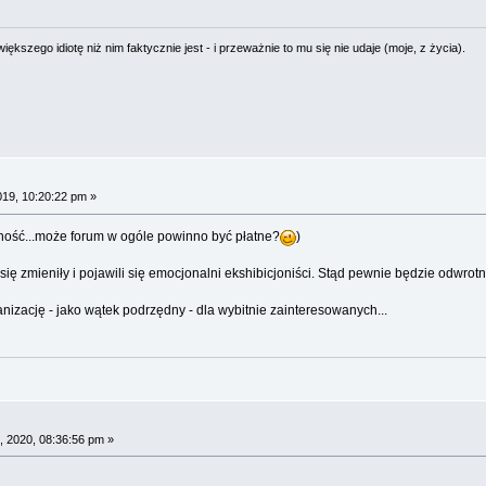
ększego idiotę niż nim faktycznie jest - i przeważnie to mu się nie udaje (moje, z życia).
019, 10:20:22 pm »
ność...może forum w ogóle powinno być płatne?
)
 się zmieniły i pojawili się emocjonalni ekshibicjoniści. Stąd pewnie będzie odwrotn
nizację - jako wątek podrzędny - dla wybitnie zainteresowanych...
, 2020, 08:36:56 pm »