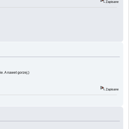
Zapisane
ie. A nawet gorzej;)
Zapisane