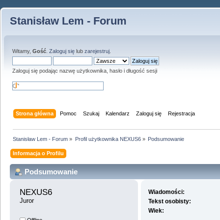
Stanisław Lem - Forum
Witamy,
Gość
.
Zaloguj się
lub
zarejestruj
.
Zaloguj się podając nazwę użytkownika, hasło i długość sesji
Strona główna
Pomoc
Szukaj
Kalendarz
Zaloguj się
Rejestracja
Stanisław Lem - Forum
»
Profil użytkownika NEXUS6
»
Podsumowanie
Informacja o Profilu
Podsumowanie
NEXUS6 
Wiadomości:
Juror
Tekst osobisty:
Wiek: