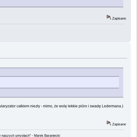
Zapisane
ularyzator całkiem niezły - mimo, że wolę lekkie pióro i swadę Ledermana.)
Zapisane
w naszych umysłach" - Marek Baraniecki