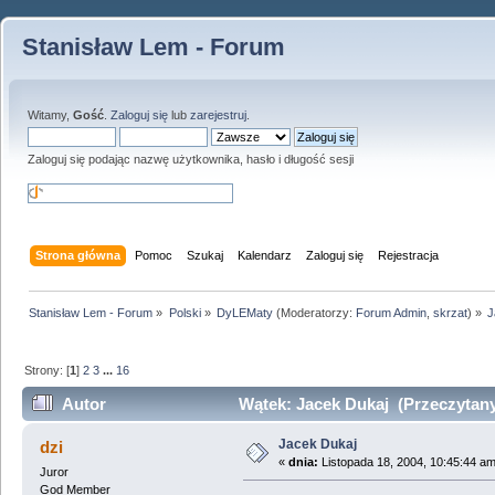
Stanisław Lem - Forum
Witamy,
Gość
.
Zaloguj się
lub
zarejestruj
.
Zaloguj się podając nazwę użytkownika, hasło i długość sesji
Strona główna
Pomoc
Szukaj
Kalendarz
Zaloguj się
Rejestracja
Stanisław Lem - Forum
»
Polski
»
DyLEMaty
(Moderatorzy:
Forum Admin
,
skrzat
) »
J
Strony: [
1
]
2
3
...
16
Autor
Wątek: Jacek Dukaj (Przeczytany
Jacek Dukaj
dzi
«
dnia:
Listopada 18, 2004, 10:45:44 am
Juror
God Member