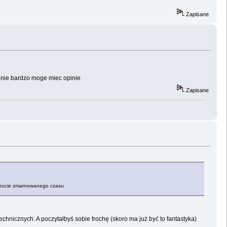
Zapisane
a nie bardzo moge miec opinie
Zapisane
 uczucie zmarnowanego czasu
hnicznych. A poczytałbyś sobie trochę (skoro ma już być to fantastyka)