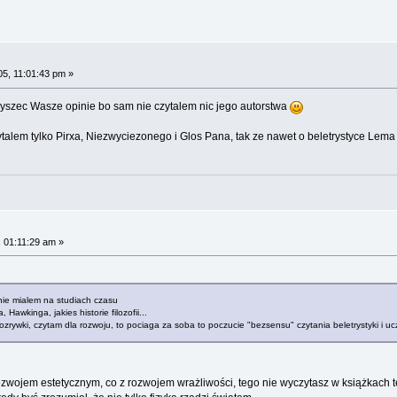
05, 11:01:43 pm »
lyszec Wasze opinie bo sam nie czytalem nic jego autorstwa
ytalem tylko Pirxa, Niezwyciezonego i Glos Pana, tak ze nawet o beletrystyce Lem
 01:11:29 am »
, nie mialem na studiach czasu
wkinga, jakies historie filozofii...
rozrywki, czytam dla rozwoju, to pociaga za soba to poczucie "bezsensu" czytania beletrystyki i
zwojem estetycznym, co z rozwojem wrażliwości, tego nie wyczytasz w książkach tec