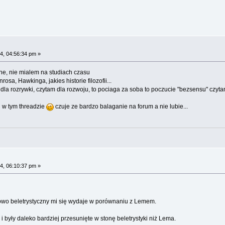
4, 04:56:34 pm »
czne, nie mialem na studiach czasu
a, Hawkinga, jakies historie filozofii...
 dla rozrywki, czytam dla rozwoju, to pociaga za soba to poczucie "bezsensu" czyt
i w tym threadzie
czuje ze bardzo balaganie na forum a nie lubie...
4, 06:10:37 pm »
kowo beletrystyczny mi się wydaje w porównaniu z Lemem.
 były daleko bardziej przesunięte w stonę beletrystyki niż Lema.