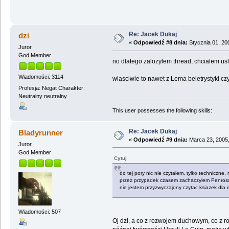
Re: Jacek Dukaj
dzi
«
Odpowiedź #8 dnia:
Stycznia 01, 20
Juror
God Member
no dlatego zalozylem thread, chcialem us
Wiadomości: 3114
wlasciwie to nawet z Lema beletrystyki cz
Profesja: Negat Charakter:
Neutralny neutralny
This user possesses the following skills:
Re: Jacek Dukaj
Bladyrunner
«
Odpowiedź #9 dnia:
Marca 23, 2005,
Juror
God Member
Cytuj
do tej pory nic nie czytalem, tylko techniczne
przez przypadek czasem zachaczylem Penrosa, Ha
nie jestem przyzwyczajony czytac ksiazek dla 
Wiadomości: 507
Oj dzi, a co z rozwojem duchowym, co z ro