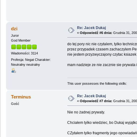
Re: Jacek Dukaj
dzi
«
Odpowiedź #6 dnia:
Grudnia 31, 200
Juror
God Member
do tej pory nic nie czytalem, tylko techni
przez przypadek czasem zachaczylem Penros
Wiadomości: 3114
nie jestem przyzwyczajony czytac ksiazek
Profesja: Negat Charakter:
mam nadzieje ze nie zacznie sie prywata 
Neutralny neutralny
This user possesses the following skills:
Re: Jacek Dukaj
Terminus
«
Odpowiedź #7 dnia:
Grudnia 31, 200
Gość
Nie no żadnej prywaty.
Chciałem tylko wiedziec, bo Dukaj wyjąt
CZytałem tylko fragmenty jego opowiadań i