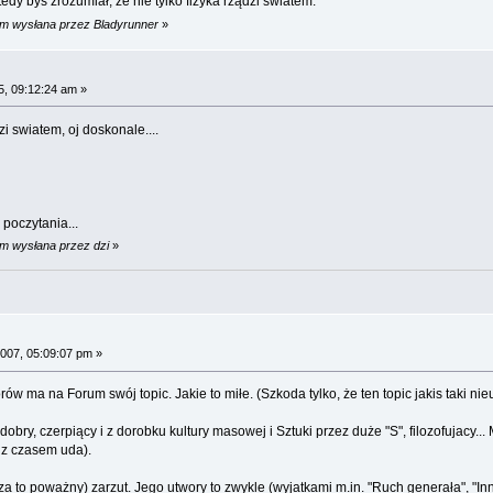
dy byś zrozumiał, że nie tylko fizyka rządzi światem.
am wysłana przez Bladyrunner
»
, 09:12:24 am »
i swiatem, oj doskonale....
poczytania...
am wysłana przez dzi
»
007, 05:09:07 pm »
w ma na Forum swój topic. Jakie to miłe. (Szkoda tylko, że ten topic jakis taki ni
obry, czerpiący i z dorobku kultury masowej i Sztuki przez duże "S", filozofujacy..
 z czasem uda).
a to poważny) zarzut. Jego utwory to zwykle (wyjatkami m.in. "Ruch generała", "Inn