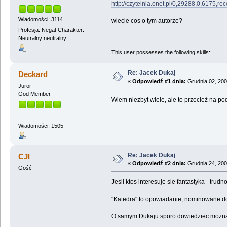
http://czytelnia.onet.pl/0,29288,0,6175,re
Wiadomości: 3114
wiecie cos o tym autorze?
Profesja: Negat Charakter:
Neutralny neutralny
This user possesses the following skills:
Re: Jacek Dukaj
Deckard
«
Odpowiedź #1 dnia:
Grudnia 02, 200
Juror
God Member
Wiem niezbyt wiele, ale to przecież na p
Wiadomości: 1505
Re: Jacek Dukaj
CJI
«
Odpowiedź #2 dnia:
Grudnia 24, 200
Gość
Jesli ktos interesuje sie fantastyka - trud
"Katedra" to opowiadanie, nominowane do 
O samym Dukaju sporo dowiedziec mozna 