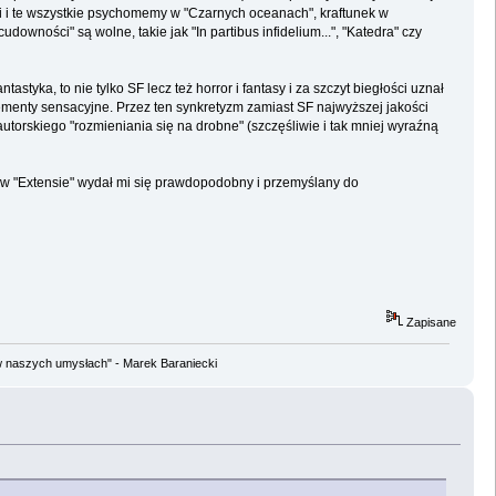
atii i te wszystkie psychomemy w "Czarnych oceanach", kraftunek w
downości" są wolne, takie jak "In partibus infidelium...", "Katedra" czy
styka, to nie tylko SF lecz też horror i fantasy i za szczyt biegłości uznał
lementy sensacyjne. Przez ten synkretyzm zamiast SF najwyższej jakości
 autorskiego "rozmieniania się na drobne" (szczęśliwie i tak mniej wyraźną
ej, w "Extensie" wydał mi się prawdopodobny i przemyślany do
Zapisane
w naszych umysłach" - Marek Baraniecki