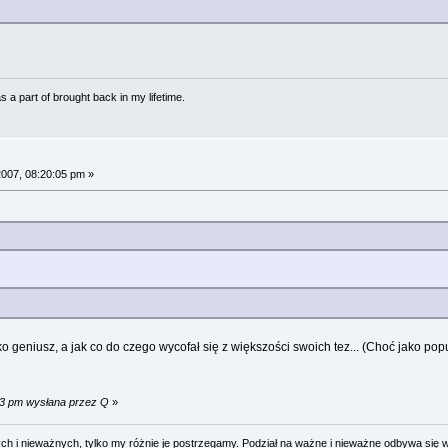
 a part of brought back in my lifetime.
007, 08:20:05 pm »
o geniusz, a jak co do czego wycofał się z większości swoich tez... (Choć jako pop
33 pm wysłana przez Q
»
 i nieważnych, tylko my różnie je postrzegamy. Podział na ważne i nieważne odbywa się 