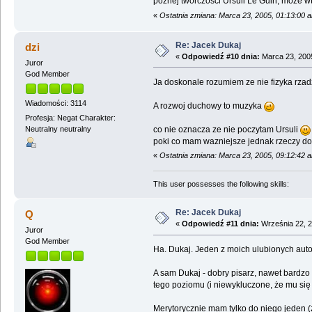
późnej twórczości Ursuli Le Guin, może wte
«
Ostatnia zmiana: Marca 23, 2005, 01:13:00 
Re: Jacek Dukaj
dzi
«
Odpowiedź #10 dnia:
Marca 23, 2005
Juror
God Member
Ja doskonale rozumiem ze nie fizyka rzadz
Wiadomości: 3114
A rozwoj duchowy to muzyka
Profesja: Negat Charakter:
co nie oznacza ze nie poczytam Ursuli
Neutralny neutralny
poki co mam wazniejsze jednak rzeczy do 
«
Ostatnia zmiana: Marca 23, 2005, 09:12:42 
This user possesses the following skills:
Re: Jacek Dukaj
Q
«
Odpowiedź #11 dnia:
Września 22, 2
Juror
God Member
Ha. Dukaj. Jeden z moich ulubionych autoró
A sam Dukaj - dobry pisarz, nawet bardzo d
tego poziomu (i niewykluczone, że mu się
Merytorycznie mam tylko do niego jeden (z