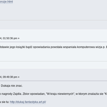
cenzje.html
4, 01:50:36 pm »
odstawie jego książki bądź opowiadania powstała wspaniała komputerowa wizja p. B
4, 09:49:38 pm »
no Dukaja nie znac.
nagrody Zajdla. Zbior opowiadan, "W kraju niewiernych", w ktorym znalazla sie "Ka
sie tu:
http://dukaj.fantastyka.art.pl/