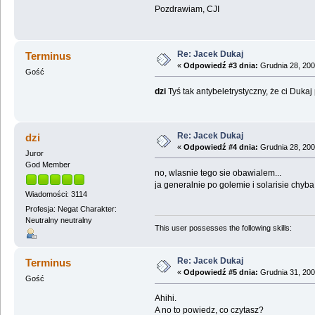
Pozdrawiam, CJI
Re: Jacek Dukaj
Terminus
«
Odpowiedź #3 dnia:
Grudnia 28, 200
Gość
dzi
Tyś tak antybeletrystyczny, że ci Duk
Re: Jacek Dukaj
dzi
«
Odpowiedź #4 dnia:
Grudnia 28, 200
Juror
God Member
no, wlasnie tego sie obawialem...
ja generalnie po golemie i solarisie chyba
Wiadomości: 3114
Profesja: Negat Charakter:
Neutralny neutralny
This user possesses the following skills:
Re: Jacek Dukaj
Terminus
«
Odpowiedź #5 dnia:
Grudnia 31, 200
Gość
Ahihi.
A no to powiedz, co czytasz?