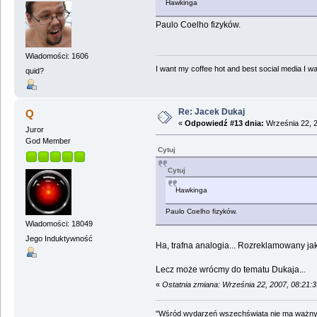
Hawkinga
Paulo Coelho fizyków.
Wiadomości: 1606
I want my coffee hot and best social media I was
quid?
Re: Jacek Dukaj
Q
«
Odpowiedź #13 dnia:
Września 22, 2
Juror
God Member
Cytuj
Cytuj
Hawkinga
Paulo Coelho fizyków.
Wiadomości: 18049
Jego Induktywność
Ha, trafna analogia... Rozreklamowany jak
Lecz może wrócmy do tematu Dukaja...
«
Ostatnia zmiana: Września 22, 2007, 08:21:
"Wśród wydarzeń wszechświata nie ma ważnych