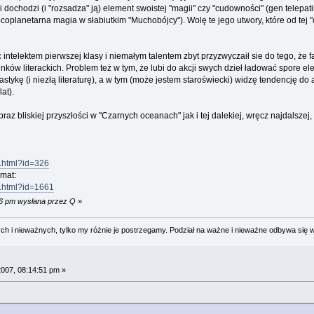
ji dochodzi (i "rozsadza" ją) element swoistej "magii" czy "cudowności" (gen telep
coplanetarna magia w słabiutkim "Muchobójcy"). Wolę te jego utwory, które od tej "cu
telektem pierwszej klasy i niemałym talentem zbyt przyzwyczaił sie do tego, że fanta
ków literackich. Problem też w tym, że lubi do akcji swych dzieł ładować spore e
astykę (i niezłą literaturę), a w tym (może jestem staroświecki) widzę tendencję do
at).
braz bliskiej przyszłości w "Czarnych oceanach" jak i tej dalekiej, wręcz najdalsz
st.html?id=326
emat:
st.html?id=1661
16 pm wysłana przez Q
»
 i nieważnych, tylko my różnie je postrzegamy. Podział na ważne i nieważne odbywa się 
007, 08:14:51 pm »