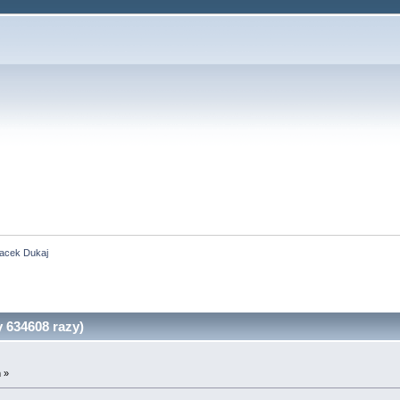
acek Dukaj
 634608 razy)
 »