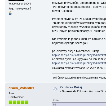
możliwej przyszłości, ale potem do tej wiz
Wiadomości: 18049
"Perfekcyjnej niedoskonałości", duchy i ob
Jego Induktywność
nawet "Extensa"...
Problem chyba w tm, że Dukaj dysponując in
splatanie elementów wszystkich tych gatun
uzyskujemy raczej b. wysokiej jakości fant
niż u innych polskich pisarzy SF ostatnich l
Nie zmienia to jednak faktu, że zarówno o
najdrobniejszego szczegółu.
ps. ciekawy esej o twórczosci Dukaja:
http://esensja.pl/ksiazka/publicystyka/tek
i ciekawa dyskusja krytyków na ten sam t
http://esensja.pl/ksiazka/publicystyka/tek
«
Ostatnia zmiana: Września 22, 2007, 05:11:
"Wśród wydarzeń wszechświata nie ma ważnych
Re: Jacek Dukaj
draco_volantus
«
Odpowiedź #12 dnia:
Września 22, 2
Juror
God Member
Cytuj