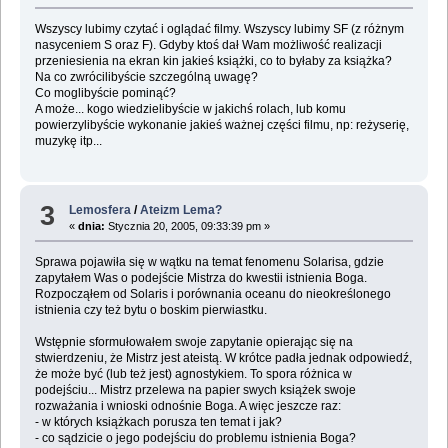
Wszyscy lubimy czytać i oglądać filmy. Wszyscy lubimy SF (z różnym
nasyceniem S oraz F). Gdyby ktoś dał Wam możliwość realizacji
przeniesienia na ekran kin jakieś książki, co to byłaby za książka?
Na co zwrócilibyście szczególną uwagę?
Co moglibyście pominąć?
A może... kogo wiedzielibyście w jakichś rolach, lub komu
powierzylibyście wykonanie jakieś ważnej części filmu, np: reżyserię,
muzykę itp...
3
Lemosfera
/
Ateizm Lema?
«
dnia:
Stycznia 20, 2005, 09:33:39 pm »
Sprawa pojawiła się w wątku na temat fenomenu Solarisa, gdzie
zapytałem Was o podejście Mistrza do kwestii istnienia Boga.
Rozpocząłem od Solaris i porównania oceanu do nieokreślonego
istnienia czy też bytu o boskim pierwiastku.
Wstępnie sformułowałem swoje zapytanie opierając się na
stwierdzeniu, że Mistrz jest ateistą. W krótce padła jednak odpowiedź,
że może być (lub też jest) agnostykiem. To spora różnica w
podejściu... Mistrz przelewa na papier swych książek swoje
rozważania i wnioski odnośnie Boga. A więc jeszcze raz:
- w których książkach porusza ten temat i jak?
- co sądzicie o jego podejściu do problemu istnienia Boga?