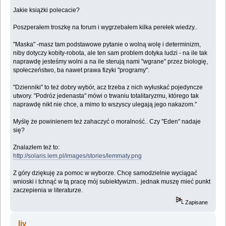
Jakie książki polecacie?
Poszperałem troszkę na forum i wygrzebałem kilka perełek wiedzy..
"Maska" -masz tam podstawowe pytanie o wolną wolę i determinizm,
niby dotyczy kobity-robota, ale ten sam problem dotyka ludzi - na ile tak
naprawdę jesteśmy wolni a na ile sterują nami "wgrane" przez biologię,
społeczeństwo, ba nawet prawa fizyki "programy".
"Dzienniki" to też dobry wybór, acz trzeba z nich wyłuskać pojedyncze
utwory. "Podróz jedenasta" mówi o trwaniu totalitaryzmu, którego tak
naprawdę nikt nie chce, a mimo to wszyscy ulegają jego nakazom."
Myślę że powinienem też zahaczyć o moralność.. Czy "Eden" nadaje
się?
Znalazłem też to:
http://solaris.lem.pl/images/stories/lemmaty.png
Z góry dziękuję za pomoc w wyborze. Chcę samodzielnie wyciągać
wnioski i tchnąć w tą pracę mój subiektywizm.. jednak muszę mieć punkt
zaczepienia w literaturze.
Zapisane
liv