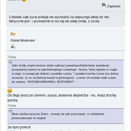
Zapisane
Człowiek całe życie próbuje nie wychodzić na większego idiotę niż nim
faktycznie jest - i przeważnie to mu się nie udaje (moje, z życia).
liv
Global Moderator
Cytuj
Jako ścisły umysł możesz sobie wyliczyć prawdopodobieństwo żywiołowo
pozytywnej reakcji na pięćdziesiątego czwartego faceta, który wpada tu nagle
ni stąd, ni zowąd jak diabeł z pudełka i pisze: "czytałem trochę Lema (no dobra,
szczerze, to co na lekturę kazali w gimnazjum) - a teraz mi zostało mało czasu
do matury - RATUNKUWSIANKU, BOŻYWSIO" -
Do tego jeszcze ciemno, susza, jesienna deprecha - no, masz trochę
pecha.
Cytuj
Może dodam jeszcze Eden.. muszę nie tyle przeczytać, co dokładnie
przeanalizować te książki.
Ja bym polecił.