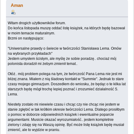
wyborze literatury. (Przeczytany 52548 razy)
Aman
Witam drogich użytkowników forum.
Do końca listopada muszę oddać listę książek, na których będę bazował
w moim temacie maturalnym.
Brzmi on następująco:
"Uniwersalne prawdy o świecie w twórczości Stanisława Lema. Omów
na wybranych przykładach"
Jestem umysłem ścisłym, ale myślę że sobie poradzę.. chociaż mój
polonista doradził mi żebym zmienił temat..
Otóż.. mój problem polega na tym, że twórczość Pana Lema nie jest mi
bliżej znana. Miałem z nią śladowy kontakt w "Summie". Jednak to stare
czasy mojego gimnazjum. Doszedłem do wniosku, że będąc o te kilka lat
starszych będę mógł trochę lepiej poznać i zrozumieć działalność S.
Lema.
Niestety zostało mi niewiele czasu i chcąc czy nie chcąc nie jestem w
stanie zgłębić w tak krótkim okresie twórczości Lema. Dlatego prosiłbym
o pomoc w doborze odpowiednich książek i ewentualne poparcie
argumentami. Musicie okazać wyrozumiałość.. jestem kompletnie
zielony i zdaję się na Waszą opinię. Być może listę książek będę musiał
zmienić, ale to wyjdzie w praniu.