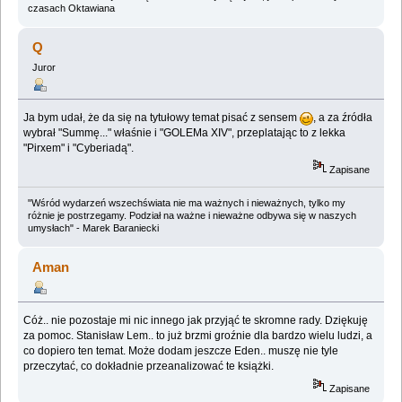
czasach Oktawiana
Q
Juror
Ja bym udał, że da się na tytułowy temat pisać z sensem
, a za źródła
wybrał "Summę..." właśnie i "GOLEMa XIV", przeplatając to z lekka
"Pirxem" i "Cyberiadą".
Zapisane
"Wśród wydarzeń wszechświata nie ma ważnych i nieważnych, tylko my
różnie je postrzegamy. Podział na ważne i nieważne odbywa się w naszych
umysłach" - Marek Baraniecki
Aman
Cóż.. nie pozostaje mi nic innego jak przyjąć te skromne rady. Dziękuję
za pomoc. Stanisław Lem.. to już brzmi groźnie dla bardzo wielu ludzi, a
co dopiero ten temat. Może dodam jeszcze Eden.. muszę nie tyle
przeczytać, co dokładnie przeanalizować te książki.
Zapisane