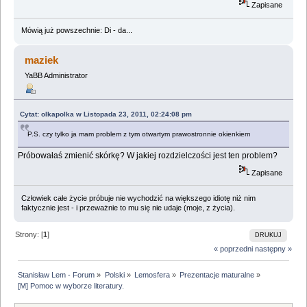
Zapisane
Mówią już powszechnie: Di - da...
maziek
YaBB Administrator
Cytat: olkapolka w Listopada 23, 2011, 02:24:08 pm
P.S. czy tylko ja mam problem z tym otwartym prawostronnie okienkiem
Próbowałaś zmienić skórkę? W jakiej rozdzielczości jest ten problem?
Zapisane
Człowiek całe życie próbuje nie wychodzić na większego idiotę niż nim
faktycznie jest - i przeważnie to mu się nie udaje (moje, z życia).
Strony: [
1
]
DRUKUJ
« poprzedni
następny »
Stanisław Lem - Forum
»
Polski
»
Lemosfera
»
Prezentacje maturalne
»
[M] Pomoc w wyborze literatury.