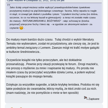
Cytat: maziek w Listopada 22, 2011, 10:51:59 pm
Jako ścisły umysł możesz sobie wyliczyć prawdopodobieństwo żywiołowo
pozytywnej reakcji na pięćdziesiątego czwartego faceta, który wpada tu nagle
ni stąd, ni zowąd jak diabeł z pudełka i pisze: "czytałem trochę Lema (no dobra,
szczerze, to co na lekturę kazali w gimnazjum) - a teraz mi zostało mało czasu
do matury - RATUNKUWSIANKU, BOŻYWSIO" - więc schowaj te (trzeba
przyznać) eteryczne fochy i bierz się - w zgodzie ze
skromnymi radami
- za
czytanie
.
Do matury mam bardzo dużo czasu. Tutaj chodzi o wybór literatury.
Tematu nie wybierałem, został mi przydzielony, ale cieszę się, że jest to
ambitny temat związany z Lemem. Zawsze mógł mi trafić motyw gałązki
w kulturze średniowiecza..
Oczywiście książki nie tylko przeczytam, ale też dokładnie
przeanalizuję.. Pewnie przy okazji przekopię te forum.. Drogi maziek'u,
nie proszę o myślenie za mnie i napisanie tej matury.. Po prostu nie
miałem czasu by przeczytać wszystkie dzieła Lema, a potem wybrać
książki pasujące do mojego tematu.
Dziękuje za wszystkie sugestie, a także krytykę lenistwa. Podoba mi się
takie podejście do cwaniaków, którzy myślą, że ktoś zrobi coś za nich.
(mam nadzieję, że nie pomyślicie o mnie w ten sposób)
Zapisane