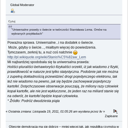
Global Moderator
Cytuj
"Uniwersalne prawdy o świecie w twórczości Stanisława Lema. Omów na
wybranych przykładach"
Poważna sprawa. Uniwersalne...i na dodatek o świecie.
Może, gdyby o świcie..., miałbym więcej do powiedzenia.
Tymczasem, zerknij tu, a nuż coś natchnie
http://pl.wikiquote.org/wiki/Stanis%C5%82aw_Lem
Mi najbardziej spodobała się ta uniwersalna prawda:
Holiści-pluraliści-behawioryści-fizykaliści orzekli, iż jak wiadomo z fizyki,
prawidłowość w naturze jest tylko statystyczna. Podobnie jak nie można
z zupełną dokładnością przewidzieć drogi pojedynczego elektronu, tak
też nie wiadomo na pewno, jak się będzie zachowywał pojedynczy
kartofel. Dotychczasowe obserwacje pouczają, że miliony razy człowiek
kopał kartofle, ale nie jest wykluczone, że jeden raz na miliard stanie się
na odwrót, że kartofel będzie kopał człowieka.
* Źródło: Podróż dwudziesta piąta
«
Ostatnia zmiana: Listopada 19, 2011, 01:05:26 am wysłana przez liv
»
Zapisane
Obecnie demokracja ma się dobrze – mniej więcej tak, jak republika rzymska w