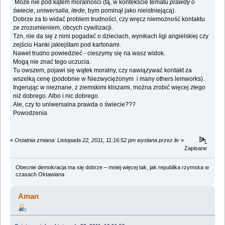
Może nie pod kątem moralności (tą, w kontekście tematu
prawdy o
świecie, uniwersalia, itede,
bym pominął jako nieistniejącą).
Dobrze za to widać problem trudności, czy wręcz niemożność kontaktu
ze zrozumieniem, obcych cywilizacji.
Tzn, nie da się z nimi pogadać o dzieciach, wynikach ligi angielskiej czy
zejściu Hanki jakiejśtam pod kartonami.
Nawet trudno powiedzieć - cieszymy się na wasz widok.
Mogą nie znać tego uczucia.
Tu owszem, pojawi się wątek moralny, czy nawiązywać kontakt za
wszelką cenę (podobnie w Niezwyciężonym i many others lemworks).
Ingerując w nieznane, z ziemskimi kliszami, można zrobić więcej złego
niż dobrego. Albo i nic dobrego.
Ale, czy to uniwersalna prawda o świecie???
Powodzenia
«
Ostatnia zmiana: Listopada 22, 2011, 11:16:52 pm wysłana przez liv
»
Zapisane
Obecnie demokracja ma się dobrze – mniej więcej tak, jak republika rzymska w
czasach Oktawiana
Aman