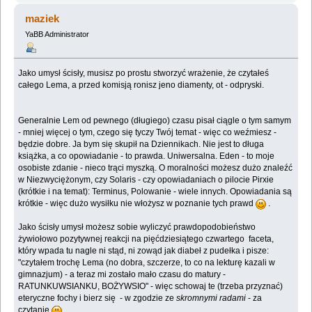
maziek
YaBB Administrator
Jako umysł ścisły, musisz po prostu stworzyć wrażenie, że czytałeś
całego Lema, a przed komisją ronisz jeno diamenty, ot - odpryski.
Generalnie Lem od pewnego (długiego) czasu pisał ciągle o tym samym
- mniej więcej o tym, czego się tyczy Twój temat - więc co weźmiesz -
będzie dobre. Ja bym się skupił na Dziennikach. Nie jest to długa
książka, a co opowiadanie - to prawda. Uniwersalna. Eden - to moje
osobiste zdanie - nieco trąci myszką. O moralności możesz dużo znaleźć
w Niezwyciężonym, czy Solaris - czy opowiadaniach o pilocie Pirxie
(krótkie i na temat): Terminus, Polowanie - wiele innych. Opowiadania są
krótkie - więc dużo wysiłku nie włożysz w poznanie tych prawd
.
Jako ścisły umysł możesz sobie wyliczyć prawdopodobieństwo
żywiołowo pozytywnej reakcji na pięćdziesiątego czwartego faceta,
który wpada tu nagle ni stąd, ni zowąd jak diabeł z pudełka i pisze:
"czytałem trochę Lema (no dobra, szczerze, to co na lekturę kazali w
gimnazjum) - a teraz mi zostało mało czasu do matury -
RATUNKUWSIANKU, BOŻYWSIO" - więc schowaj te (trzeba przyznać)
eteryczne fochy i bierz się - w zgodzie ze
skromnymi radami
- za
czytanie
.