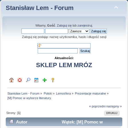
Stanisław Lem - Forum
Witamy,
Gość
.
Zaloguj się
lub
zarejestruj
.
Zaloguj się podając nazwę użytkownika, hasło i długość sesji
Aktualności:
SKLEP LEM MRÓZ
Stanisław Lem - Forum
»
Polski
»
Lemosfera
»
Prezentacje maturalne
»
[M] Pomoc w wyborze literatury.
« poprzedni
następny »
Strony: [
1
]
DRUKUJ
Autor
Wątek: [M] Pomoc w