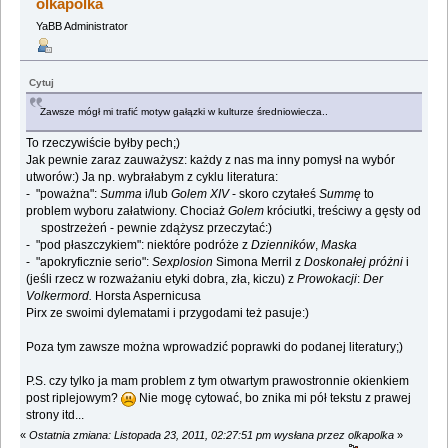
olkapolka
YaBB Administrator
Cytuj
Zawsze mógł mi trafić motyw gałązki w kulturze średniowiecza..
To rzeczywiście byłby pech;)
Jak pewnie zaraz zauważysz: każdy z nas ma inny pomysł na wybór
utworów:) Ja np. wybrałabym z cyklu literatura:
- "poważna":
Summa
i/lub
Golem XIV
- skoro czytałeś
Summę
to
problem wyboru załatwiony. Chociaż
Golem
króciutki, treściwy a gęsty od
spostrzeżeń - pewnie zdążysz przeczytać:)
- "pod płaszczykiem": niektóre podróże z
Dzienników
,
Maska
- "apokryficznie serio":
Sexplosion
Simona Merril z
Doskonałej próżni
i
(jeśli rzecz w rozważaniu etyki dobra, zła, kiczu) z
Prowokacji
:
Der
Volkermord.
Horsta Aspernicusa
Pirx ze swoimi dylematami i przygodami też pasuje:)
Poza tym zawsze można wprowadzić poprawki do podanej literatury;)
P.S. czy tylko ja mam problem z tym otwartym prawostronnie okienkiem
post riplejowym?
Nie mogę cytować, bo znika mi pół tekstu z prawej
strony itd...
«
Ostatnia zmiana: Listopada 23, 2011, 02:27:51 pm wysłana przez olkapolka
»