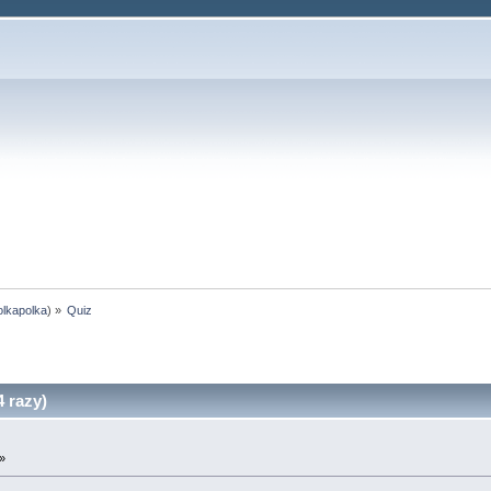
olkapolka
) »
Quiz
 razy)
»