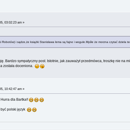
05, 03:02:23 am »
i Robotów) i sądze,że książki Stanislawa lema są fajne i wogule.Myśle że morzna czytać dziela 
ję. Bardzo sympatyczny post. Istotnie, jak zauważył przedmówca, troszkę nie na m
la została doceniona.
05, 10:42:47 am »
 Hurra dla Bartka!!
e być polski język