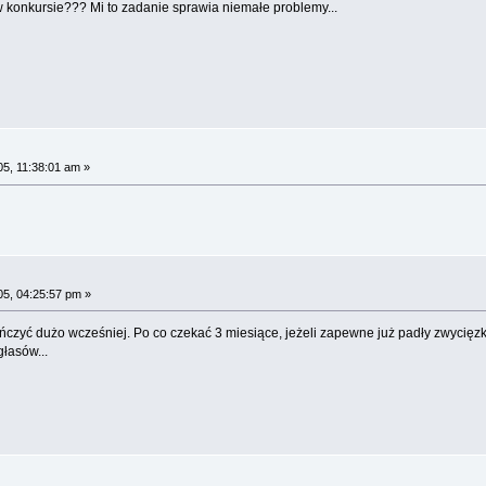
 w konkursie??? Mi to zadanie sprawia niemałe problemy...
05, 11:38:01 am »
05, 04:25:57 pm »
zyć dużo wcześniej. Po co czekać 3 miesiące, jeżeli zapewne już padły zwycięzki
łasów...