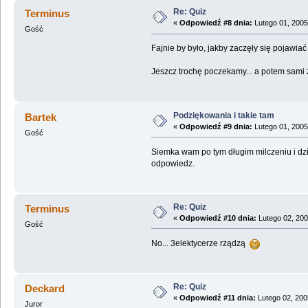
Re: Quiz
Terminus
«
Odpowiedź #8 dnia:
Lutego 01, 2005
Gość
Fajnie by było, jakby zaczęły się pojawiać
Jeszcz trochę poczekamy... a potem sa
Podziękowania i takie tam
Bartek
«
Odpowiedź #9 dnia:
Lutego 01, 2005
Gość
Siemka wam po tym długim milczeniu i dzię
odpowiedz.
Re: Quiz
Terminus
«
Odpowiedź #10 dnia:
Lutego 02, 200
Gość
No... 3elektycerze rządzą
Re: Quiz
Deckard
«
Odpowiedź #11 dnia:
Lutego 02, 200
Juror