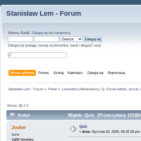
Stanisław Lem - Forum
Witamy,
Gość
.
Zaloguj się
lub
zarejestruj
.
Zaloguj się podając nazwę użytkownika, hasło i długość sesji
Strona główna
Pomoc
Szukaj
Kalendarz
Zaloguj się
Rejestracja
Stanisław Lem - Forum
»
Polski
»
Lemosfera
(Moderatorzy:
Q
,
Forum Admin
,
skrzat
,
Strony: [
1
]
2
3
Autor
Wątek: Quiz (Przeczytany 101804
Quiz
Jocker
«
dnia:
Stycznia 03, 2005, 06:32:26 pm 
Juror
YaBB Newbies