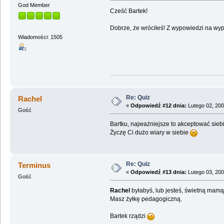
God Member
Cześć Bartek!
Dobrze, że wróciłeś! Z wypowiedzi na wyp
Wiadomości: 1505
Re: Quiz
Rachel
«
Odpowiedź #12 dnia:
Lutego 02, 200
Gość
Bartku, najważniejsze to akceptować sieb
Życzę Ci dużo wiary w siebie
Re: Quiz
Terminus
«
Odpowiedź #13 dnia:
Lutego 03, 200
Gość
Rachel
byłabyś, lub jesteś, świetną mam
Masz żyłkę pedagogiczną.
Bartek rządzi