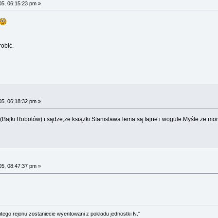
05, 06:15:23 pm »
robić.
05, 06:18:32 pm »
(Bajki Robotów) i sądze,że książki Stanislawa lema są fajne i wogule.Myśle że mor
05, 08:47:37 pm »
tego rejonu zostaniecie wyentowani z pokładu jednostki N."