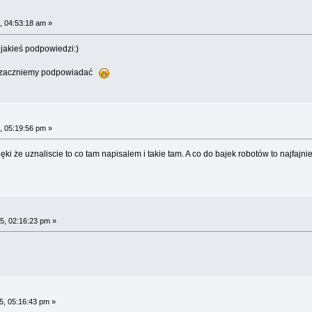
, 04:53:18 am »
 jakieś podpowiedzi:)
mi zaczniemy podpowiadać
, 05:19:56 pm »
ki że uznaliscie to co tam napisalem i takie tam. A co do bajek robotów to najfajn
5, 02:16:23 pm »
5, 05:16:43 pm »