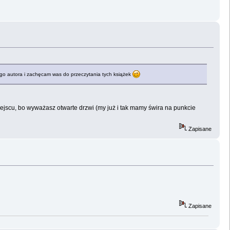
tego autora i zachęcam was do przeczytania tych książek
iejscu, bo wyważasz otwarte drzwi (my już i tak mamy świra na punkcie
Zapisane
Zapisane