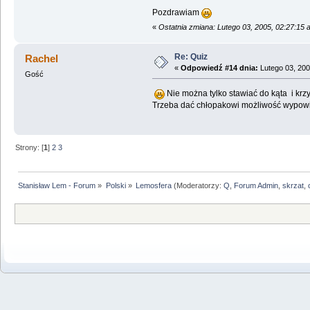
Pozdrawiam
«
Ostatnia zmiana: Lutego 03, 2005, 02:27:15
Re: Quiz
Rachel
«
Odpowiedź #14 dnia:
Lutego 03, 200
Gość
Nie można tylko stawiać do kąta i kr
Trzeba dać chłopakowi możliwość wypowie
Strony: [
1
]
2
3
Stanisław Lem - Forum
»
Polski
»
Lemosfera
(Moderatorzy:
Q
,
Forum Admin
,
skrzat
,