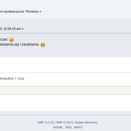
 am wysłana przez Terminus
»
5, 11:56:19 am »
zyczeć
dzenia się i zaistnienia
olkapolka
) »
Quiz
SMF 2.0.18
|
SMF © 2015
,
Simple Machines
XHTML
RSS
WAP2