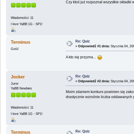
Czy ktoś już rozpoznał wszystkie okładki
Wiadomości: 11
I love YaBB 1G - SP1!
Re: Quiz
Terminus
«
Odpowiedź #1 dnia:
Stycznia 04, 20
Gość
A kto się przyzna...
Re: Quiz
Jocker
«
Odpowiedź #2 dnia:
Stycznia 04, 20
Juror
YaBB Newbies
Moim zdaniem konkurs powinien się zakońc
drastycznie wzrośnie liczba oddawanych g
Wiadomości: 11
I love YaBB 1G - SP1!
Re: Quiz
Terminus