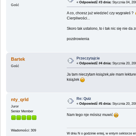
«
Odpowiedź #3 dnia:
Stycznia 04, 20
Gość
A co, chcesz już wiedzieć czy wygrałeś ?
Cierpliwości...
Skoro tak ustalono, to i tak nic się nie da z
pozdrowienia
Przeczytajcie
Bartek
«
Odpowiedź #4 dnia:
Stycznia 20, 20
Gość
Ja tam nieczytam książek,ale mam lekture
książek
Re: Quiz
nty_qrld
«
Odpowiedź #5 dnia:
Stycznia 20, 20
Juror
Senior Member
Nam tego nje mósisz muwić
Wiadomości: 309
W dniu N o godzinie entej, w entym sektorze en