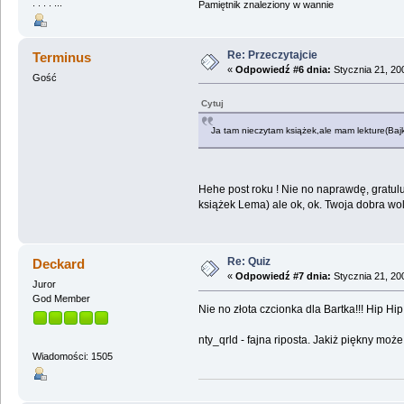
. . . . ...
Pamiętnik znaleziony w wannie
Re: Przeczytajcie
Terminus
«
Odpowiedź #6 dnia:
Stycznia 21, 20
Gość
Cytuj
Ja tam nieczytam książek,ale mam lekture(Bajk
Hehe post roku ! Nie no naprawdę, gratulu
książek Lema) ale ok, ok. Twoja dobra wo
Re: Quiz
Deckard
«
Odpowiedź #7 dnia:
Stycznia 21, 20
Juror
God Member
Nie no złota czcionka dla Bartka!!! Hip Hip
nty_qrld - fajna riposta. Jakiż piękny moż
Wiadomości: 1505