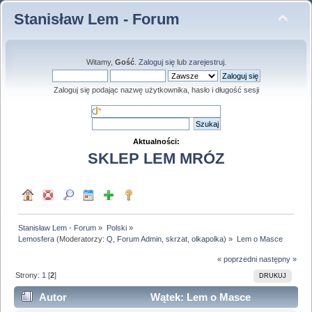
Stanisław Lem - Forum
Witamy,
Gość
.
Zaloguj się
lub
zarejestruj
.
Zaloguj się podając nazwę użytkownika, hasło i długość sesji
Aktualności:
SKLEP LEM MRÓZ
Stanisław Lem - Forum
»
Polski
»
Lemosfera
(Moderatorzy:
Q
,
Forum Admin
,
skrzat
,
olkapolka
) »
Lem o Masce
« poprzedni
następny »
Strony:
1
[
2
]
DRUKUJ
Autor
Wątek: Lem o Masce