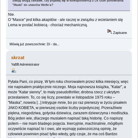
Swoją drogą ciekawe, czy pojawią się w korespondencji z Le Guin porównania
"Maski" do utworów Wolfe'a?
Nie.
O "Masce" jest kilka akapitów - ale raczej w związku z wcielaniem się
Lema w postać kobiecą - chociaż mechaniczną.
Zapisane
Mówią już powszechnie: Di - da...
skrzat
YaBB Administrator
Pytała Pani, co piszę. W tym roku chorowałem przez kilka miesięcy, więc
nie napisałem praktycznie niczego. Moja najnowsza książka, "Katar", a
może "Katar sienny", to mały pseudothriller, drobna rzecz z ukrytym
przesłaniem. To, co się liczy, powstało w listopadzie 1975 roku –
"Maska", nowela [...] intryguje mnie, bo po raz pierwszy w życiu pisałem
JAKO KOBIETA, w pierwszej osobie liczby pojedynczej. Przeraźliwie
piękna, niegodziwa, gotycka dziewica, zarazem dziewczyna i modliszka.
Bóg jeden wie, dlaczego musiałem napisać taką historię. Co napiszę
potem – nie mam bladego pojęcia. Inercyjnie, machinalnie, mógłbym
oczywiście napisać to i owo, ale wyznaję paleozoiczną opinię, że
człowiek powinien pisać tylko wtedy, gdy czuje, że ma coś Bardzo