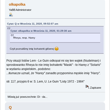
(Przeczytany 103033 razy)
olkapolka
YaBB Administrator
Cytat: Q w Września 11, 2020, 09:52:07 am
Cytat: olkapolka w Września 11, 2020, 01:29:30 am
Rheya, resp. Harey
Czyli poznaliśmy imię bohaterki głównej
.
Przy okazji listów Lem - Le Guin odkopał mi się ten wątek (Nudelman) i
sprostowanko Rheya to nie imię bohaterki "Maski" - to Harey z "Solaris"
w wydaniu angielskim...podobno:
...tłumacze uznali, że "Harey" zanadto przypomina męskie imię "Harry".
str. 117, przypis 6 w: S. Lem, U. Le Guin "Listy 1972 - 1984"
Zapisane
Mówią już powszechnie: Di - da...
Q