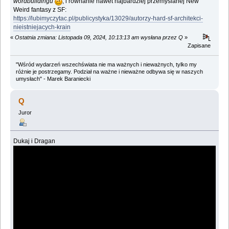
wordbuildingu
, i równanie nawet najbardziej przemyślanej New
Weird fantasy z SF:
https://lubimyczytac.pl/publicystyka/13029/autorzy-hard-sf-architekci-
nieistniejacych-krain
«
Ostatnia zmiana: Listopada 09, 2024, 10:13:13 am wysłana przez Q
»
Zapisane
"Wśród wydarzeń wszechświata nie ma ważnych i nieważnych, tylko my
różnie je postrzegamy. Podział na ważne i nieważne odbywa się w naszych
umysłach" - Marek Baraniecki
Q
Juror
Dukaj i Dragan