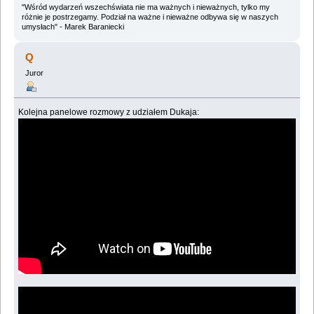
"Wśród wydarzeń wszechświata nie ma ważnych i nieważnych, tylko my
różnie je postrzegamy. Podział na ważne i nieważne odbywa się w naszych
umysłach" - Marek Baraniecki
Q
Juror
Kolejna panelowe rozmowy z udziałem Dukaja: