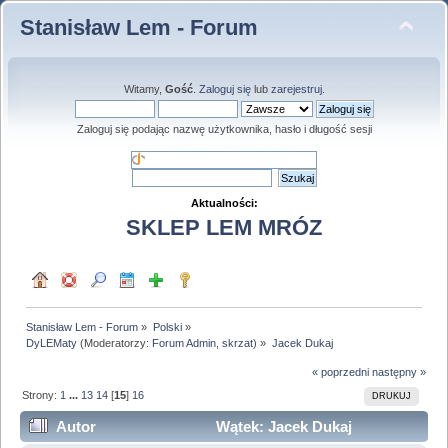
Stanisław Lem - Forum
Witamy,
Gość
.
Zaloguj się
lub
zarejestruj
.
Zaloguj się podając nazwę użytkownika, hasło i długość sesji
Aktualności:
SKLEP LEM MRÓZ
Stanisław Lem - Forum
»
Polski
»
DyLEMaty
(Moderatorzy:
Forum Admin
,
skrzat
) »
Jacek Dukaj
« poprzedni
następny »
Strony:
1
...
13
14
[
15
]
16
DRUKUJ
Autor
Wątek: Jacek Dukaj