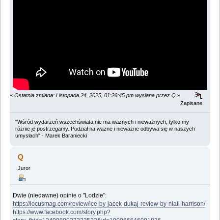
«
Ostatnia zmiana: Listopada 24, 2025, 01:26:45 pm wysłana przez Q
»
Zapisane
"Wśród wydarzeń wszechświata nie ma ważnych i nieważnych, tylko my
różnie je postrzegamy. Podział na ważne i nieważne odbywa się w naszych
umysłach" - Marek Baraniecki
Q
Juror
Dwie (niedawne) opinie o "Lodzie":
https://locusmag.com/review/ice-by-jacek-dukaj-review-by-niall-harrison/
https://www.facebook.com/story.php?