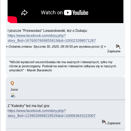
I jeszcze "Przewodas" Lewandowski, też o Dukaju:
https://www.facebook.com/story.php?
story_fbid=1676007669855819&id=100023398071267
«
Ostatnia zmiana: Stycznia 30, 2025, 09:34:55 pm wysłana przez Q
»
Zapisane
"Wśród wydarzeń wszechświata nie ma ważnych i nieważnych, tylko my
różnie je postrzegamy. Podział na ważne i nieważne odbywa się w naszych
umysłach" - Marek Baraniecki
Q
Juror
Z "Katedry" też ma być gra:
https://www.facebook.com/story.php?
story_fbid=1239028998228526&id=100063643115007
Zapisane