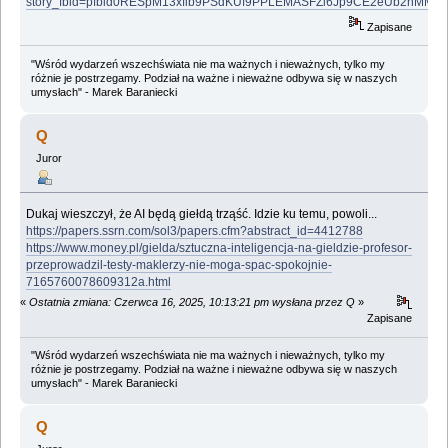
story_fbid=pfbid0RESpM13xfib9PSdKUf9PPLEMASFZi6Jp9CE2eUb2nMMe
Zapisane
"Wśród wydarzeń wszechświata nie ma ważnych i nieważnych, tylko my
różnie je postrzegamy. Podział na ważne i nieważne odbywa się w naszych
umysłach" - Marek Baraniecki
Q
Juror
Dukaj wieszczył, że AI będą giełdą trząść. Idzie ku temu, powoli...
https://papers.ssrn.com/sol3/papers.cfm?abstract_id=4412788
https://www.money.pl/gielda/sztuczna-inteligencja-na-gieldzie-profesor-
przeprowadzil-testy-maklerzy-nie-moga-spac-spokojnie-
7165760078609312a.html
«
Ostatnia zmiana: Czerwca 16, 2025, 10:13:21 pm wysłana przez Q
»
Zapisane
"Wśród wydarzeń wszechświata nie ma ważnych i nieważnych, tylko my
różnie je postrzegamy. Podział na ważne i nieważne odbywa się w naszych
umysłach" - Marek Baraniecki
Q