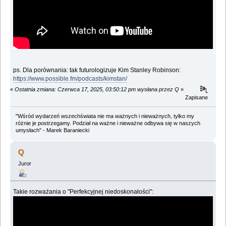
ps. Dla porównania: tak futurologizuje Kim Stanley Robinson:
https://www.possible.fm/podcasts/kimstan/
«
Ostatnia zmiana: Czerwca 17, 2025, 03:50:12 pm wysłana przez Q
»
Zapisane
"Wśród wydarzeń wszechświata nie ma ważnych i nieważnych, tylko my
różnie je postrzegamy. Podział na ważne i nieważne odbywa się w naszych
umysłach" - Marek Baraniecki
Q
Juror
Takie rozważania o "Perfekcyjnej niedoskonałości":