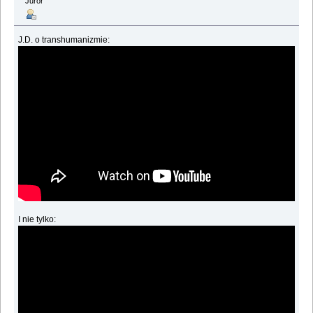
Juror
J.D. o transhumanizmie:
I nie tylko: