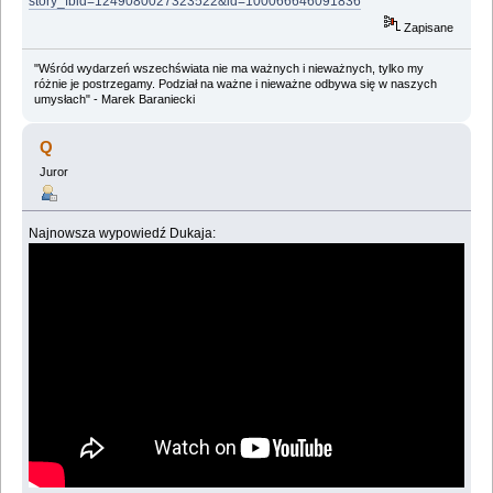
story_fbid=1249080027323522&id=100066646091836
Zapisane
"Wśród wydarzeń wszechświata nie ma ważnych i nieważnych, tylko my
różnie je postrzegamy. Podział na ważne i nieważne odbywa się w naszych
umysłach" - Marek Baraniecki
Q
Juror
Najnowsza wypowiedź Dukaja: