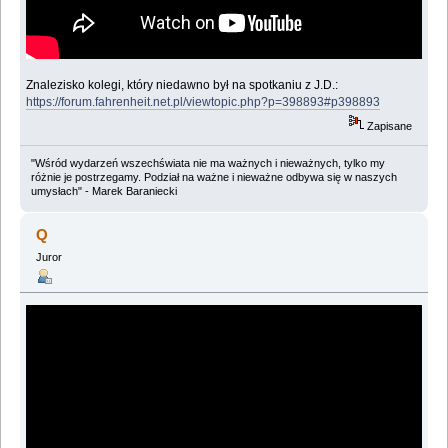
Znalezisko kolegi, który niedawno był na spotkaniu z J.D.:
https://forum.fahrenheit.net.pl/viewtopic.php?p=398893#p398893
Zapisane
"Wśród wydarzeń wszechświata nie ma ważnych i nieważnych, tylko my
różnie je postrzegamy. Podział na ważne i nieważne odbywa się w naszych
umysłach" - Marek Baraniecki
Q
Juror