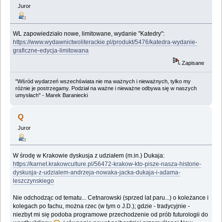
Juror
WL zapowiedziało nowe, limitowane, wydanie "Katedry":
https://www.wydawnictwoliterackie.pl/produkt/5476/katedra-wydanie-
graficzne-edycja-limitowana
Zapisane
"Wśród wydarzeń wszechświata nie ma ważnych i nieważnych, tylko my
różnie je postrzegamy. Podział na ważne i nieważne odbywa się w naszych
umysłach" - Marek Baraniecki
Q
Juror
W środę w Krakowie dyskusja z udziałem (m.in.) Dukaja:
https://karnet.krakowculture.pl/56472-krakow-kto-pisze-nasza-historie-
dyskusja-z-udzialem-andrzeja-nowaka-jacka-dukaja-i-adama-
leszczynskiego
Nie odchodząc od tematu... Cetnarowski (sprzed lat paru...) o koleżance i
kolegach po fachu, można rzec (w tym o J.D.); gdzie - tradycyjnie -
niezbyt mi się podoba programowe przechodzenie od prób futurologii do