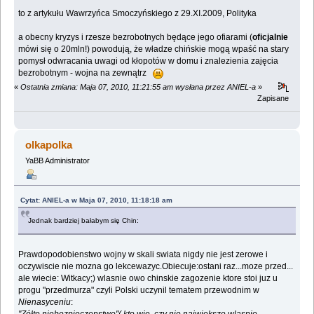
to z artykułu Wawrzyńca Smoczyńskiego z 29.XI.2009, Polityka
a obecny kryzys i rzesze bezrobotnych będące jego ofiarami (
oficjalnie
mówi się o 20mln!) powodują, że władze chińskie mogą wpaść na stary
pomysł odwracania uwagi od kłopotów w domu i znalezienia zajęcia
bezrobotnym - wojna na zewnątrz
«
Ostatnia zmiana: Maja 07, 2010, 11:21:55 am wysłana przez ANIEL-a
»
Zapisane
olkapolka
YaBB Administrator
Cytat: ANIEL-a w Maja 07, 2010, 11:18:18 am
Jednak bardziej bałabym się Chin:
Prawdopodobienstwo wojny w skali swiata nigdy nie jest zerowe i
oczywiscie nie mozna go lekcewazyc.Obiecuje:ostani raz...moze przed...
ale wiecie: Witkacy;) wlasnie owo chinskie zagozenie ktore stoi juz u
progu "przedmurza" czyli Polski uczynil tematem przewodnim w
Nienasyceniu
: