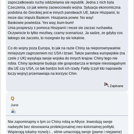
zapoczatkowalo ruchy oddzielania sie republik. Jedna z nich byla
Czeczenia, co jak wiemy zaowocowalo wojna. Sytuacja ekonomiczna
podobna do Greckiej jest w innych panstwach UE, takze Hiszpanii, to
moze dac impuls Baskom. Hiszpania powie: No way!
Baskowie powiedza: Yes way, bum-bum!
Unia pospieszy z pomoca Hiszpanii i moze sie zaczac ruchawka.
Oczywiscie to tylko mozliwy, czarny scenariusz. Ja sadze, ze gdyby cos
takiego sie zaczelo, to rozegralo by sie lokalnie.
Co do wojny poza Europa, to jak na razie Chiny sa nieporownywalnie
mniejszym zagrozeniem niz USA i Izrael. Takze panstwa europejskie (na
czele z UK) wysylaja swoje wojska do innych krajow. Chiny tego nie
robia. Chiny spokojnie buduja sile gospodarcza w tempie nieosiagalnym
dla UE czy USA, co tak bardzo boli ich rzady. Fakty (czyli kto naprawde
toczy wojny) przemawiaja na korzysc Chin.
Zapisane
Q
Juror
Nie zapominajmy o tym co Chiny robią w Afryce. Inwestują swoje
nadwyżki bez stosowania protekcjonalnej neo-kolonialnej polityki.
Wspierają lokalny rozwój i... silnie umacniają swoje (jawne i niejawne)