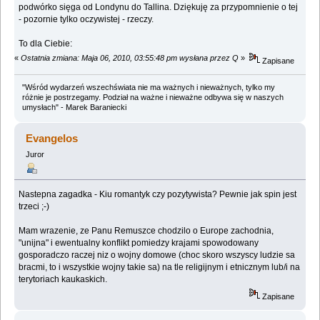
podwórko sięga od Londynu do Tallina. Dziękuję za przypomnienie o tej
- pozornie tylko oczywistej - rzeczy.
To dla Ciebie:
«
Ostatnia zmiana: Maja 06, 2010, 03:55:48 pm wysłana przez Q
»
Zapisane
"Wśród wydarzeń wszechświata nie ma ważnych i nieważnych, tylko my
różnie je postrzegamy. Podział na ważne i nieważne odbywa się w naszych
umysłach" - Marek Baraniecki
Evangelos
Juror
Nastepna zagadka - Kiu romantyk czy pozytywista? Pewnie jak spin jest
trzeci ;-)
Mam wrazenie, ze Panu Remuszce chodzilo o Europe zachodnia,
"unijna" i ewentualny konflikt pomiedzy krajami spowodowany
gosporadczo raczej niz o wojny domowe (choc skoro wszyscy ludzie sa
bracmi, to i wszystkie wojny takie sa) na tle religijnym i etnicznym lub/i na
terytoriach kaukaskich.
Zapisane