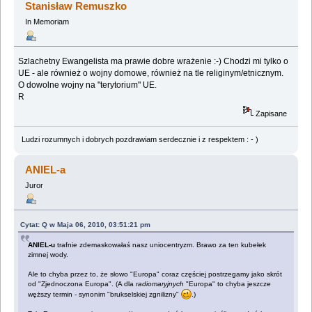
Stanisław Remuszko
In Memoriam
Szlachetny Ewangelista ma prawie dobre wrażenie :-) Chodzi mi tylko o
UE - ale również o wojny domowe, również na tle religinym/etnicznym.
O dowolne wojny na "terytorium" UE.
R
Zapisane
Ludzi rozumnych i dobrych pozdrawiam serdecznie i z respektem : - )
ANIEL-a
Juror
Cytat: Q w Maja 06, 2010, 03:51:21 pm
ANIEL-u
trafnie zdemaskowałaś nasz uniocentryzm. Brawo za ten kubełek
zimnej wody.
Ale to chyba przez to, że słowo "Europa" coraz częściej postrzegamy jako skrót
od "Zjednoczona Europa". (A dla
radiomaryjnych
"Europa" to chyba jeszcze
węższy termin - synonim "brukselskiej zgnilizny"
.)