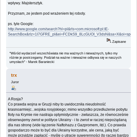
wpływy. Majstersztyk.
Przyznam, ze jestem pod wrażeniem tej roboty.
ps. tyle Google:
http://www.google.com/search?hl=pl&rls=com.microsoft:pl:IE-
SearchBox&rlz=1I7GFRE_pl&ei=FCDkS9_8LcGUOI_V3dsN&sa=X&oi=spell&r
Zapisane
"Wśród wydarzeń wszechświata nie ma ważnych i nieważnych, tylko my
różnie je postrzegamy. Podział na ważne i nieważne odbywa się w naszych
umysłach" - Marek Baraniecki
trx
Juror
A Rosja?
Co prawda wojna w Gruzji niby to uwidoczniła nieudolność
krasnoarmiejc...wojska rosyjskiego; mimo wszystko przedłużenie pobytu
floty na Krymie nie nastraja optymistycznie - zwłaszcza, że równocześnie
obserwujemy zwrot w polityce Ukrainy - i to zwrot w raczej niepożądaną
dla nas stronę (vide łączenie Naftohazu z Gazpromem, itd.). Co prawda
gospodarczo może to być dla Ukrainy korzystne, ale cena, jaką być
może przyjdzie zapłacić - myślę o utracie suwerenności (to raczej bardzo