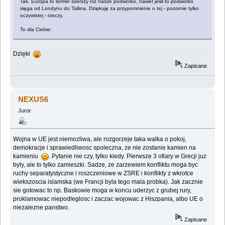
Tak. Europa to termin szerszy niż nasze podwórko, nawet jeśłi to podwórko
sięga od Londynu do Tallina. Dziękuję za przypomnienie o tej - pozornie tylko
oczywistej - rzeczy.
To dla Ciebie:
Dzięki
Zapisane
NEXUS6
Juror
Wojna w UE jest niemozliwa, ale rozgorzeje taka walka o pokoj,
demokracje i sprawiedliwosc spoleczna, ze nie zostanie kamien na
kamieniu
. Pytanie nie czy, tylko kiedy. Pierwsze 3 ofiary w Grecji juz
byly, ale to tylko zamieszki. Sadze, ze zarzewiem konfliktu moga byc
ruchy separatystyczne i roszczeniowe w ZSRE i konflikty z wkrotce
wiekszoscia islamska (we Francji byla tego mala probka). Jak zacznie
sie gotowac to np. Baskowie moga w koncu uderzyc z grubej rury,
proklamowac niepodleglosc i zaczac wojowac z Hiszpania, albo UE o
niezalezne panstwo.
Zapisane