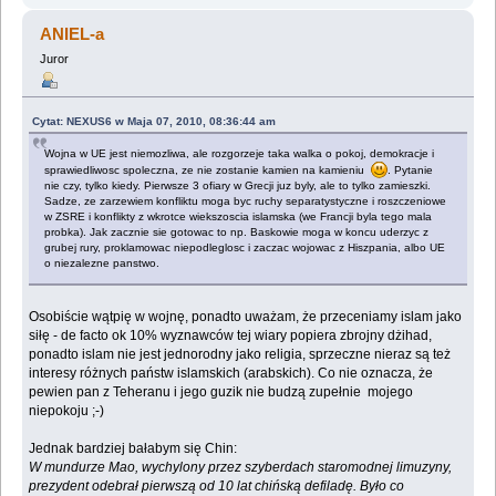
ANIEL-a
Juror
Cytat: NEXUS6 w Maja 07, 2010, 08:36:44 am
Wojna w UE jest niemozliwa, ale rozgorzeje taka walka o pokoj, demokracje i
sprawiedliwosc spoleczna, ze nie zostanie kamien na kamieniu
. Pytanie
nie czy, tylko kiedy. Pierwsze 3 ofiary w Grecji juz byly, ale to tylko zamieszki.
Sadze, ze zarzewiem konfliktu moga byc ruchy separatystyczne i roszczeniowe
w ZSRE i konflikty z wkrotce wiekszoscia islamska (we Francji byla tego mala
probka). Jak zacznie sie gotowac to np. Baskowie moga w koncu uderzyc z
grubej rury, proklamowac niepodleglosc i zaczac wojowac z Hiszpania, albo UE
o niezalezne panstwo.
Osobiście wątpię w wojnę, ponadto uważam, że przeceniamy islam jako
siłę - de facto ok 10% wyznawców tej wiary popiera zbrojny dżihad,
ponadto islam nie jest jednorodny jako religia, sprzeczne nieraz są też
interesy różnych państw islamskich (arabskich). Co nie oznacza, że
pewien pan z Teheranu i jego guzik nie budzą zupełnie mojego
niepokoju ;-)
Jednak bardziej bałabym się Chin:
W mundurze Mao, wychylony przez szyberdach staromodnej limuzyny,
prezydent odebrał pierwszą od 10 lat chińską defiladę. Było co