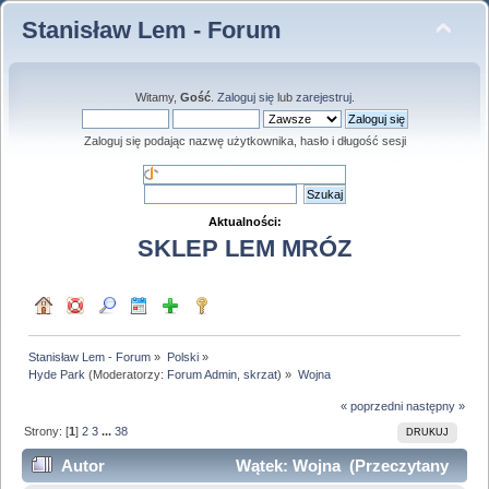
Stanisław Lem - Forum
Witamy,
Gość
.
Zaloguj się
lub
zarejestruj
.
Zaloguj się podając nazwę użytkownika, hasło i długość sesji
Aktualności:
SKLEP LEM MRÓZ
Stanisław Lem - Forum
»
Polski
»
Hyde Park
(Moderatorzy:
Forum Admin
,
skrzat
) »
Wojna
« poprzedni
następny »
Strony: [
1
]
2
3
...
38
DRUKUJ
Autor
Wątek: Wojna (Przeczytany