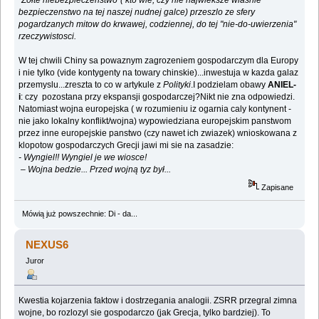
"Zółte niebezpieczenstwo"( kto wie, czy nie najwieksze wlasnie
bezpieczenstwo na tej naszej nudnej galce) przeszlo ze sfery
pogardzanych mitow do krwawej, codziennej, do tej "nie-do-uwierzenia"
rzeczywistosci.
W tej chwili Chiny sa powaznym zagrozeniem gospodarczym dla Europy
i nie tylko (vide kontygenty na towary chinskie)...inwestuja w kazda galaz
przemyslu...zreszta to co w artykule z
Polityki
.I podzielam obawy
ANIEL-
i
: czy pozostana przy ekspansji gospodarczej?Nikt nie zna odpowiedzi.
Natomiast wojna europejska ( w rozumieniu iz ogarnia caly kontynent -
nie jako lokalny konflikt/wojna) wypowiedziana europejskim panstwom
przez inne europejskie panstwo (czy nawet ich zwiazek) wnioskowana z
klopotow gospodarczych Grecji jawi mi sie na zasadzie:
- Wyngiel!! Wyngiel je we wiosce!
– Wojna bedzie... Przed wojną tyz był...
Zapisane
Mówią już powszechnie: Di - da...
NEXUS6
Juror
Kwestia kojarzenia faktow i dostrzegania analogii. ZSRR przegral zimna
wojne, bo rozlozyl sie gospodarczo (jak Grecja, tylko bardziej). To