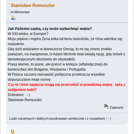
809930 razy)
Stanisław Remuszko
In Memoriam
Jak Państwo sądzą, czy może wybuchnąć wojna?
W XXI wieku, w Europie?
Moja piękna i mądra Żona kilka lat temu twierdziła, że
Unia wkrótce się
rozpuknie.
Gdy dziś widziałem w telewizorze Grecję, to mi się zimno zrobiło
(uważam, na marginesie, iż Adam Michnik miał świętą rację, gdy mówił o
demokratycznym strzelaniu do obywateli).
Prasa kłamie, to jasne, ale ponoć w kolejce (alfabetycznej) do
bankructwa stoi Bułgaria, Hiszpania i Portugalia.
W Polsce szczera nienawiść polityczna przekracza wszelkie
dopuszczalne moje normy.
Czy te i inne napięcia mogą się przerodzić w prawdziwą wojnę - taką z
zabijaniem ludzi?
Dobranoc : - )
Stanisław Remuszko
Zapisane
Ludzi rozumnych i dobrych pozdrawiam serdecznie i z respektem : - )
Q