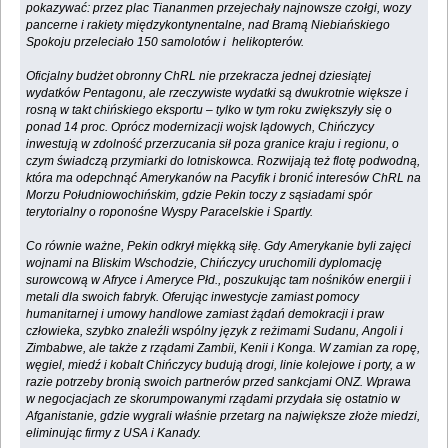
pokazywać: przez plac Tiananmen przejechały najnowsze czołgi, wozy
pancerne i rakiety międzykontynentalne, nad Bramą Niebiańskiego
Spokoju przeleciało 150 samolotów i helikopterów.
Oficjalny budżet obronny ChRL nie przekracza jednej dziesiątej
wydatków Pentagonu, ale rzeczywiste wydatki są dwukrotnie większe i
rosną w takt chińskiego eksportu – tylko w tym roku zwiększyły się o
ponad 14 proc. Oprócz modernizacji wojsk lądowych, Chińczycy
inwestują w zdolność przerzucania sił poza granice kraju i regionu, o
czym świadczą przymiarki do lotniskowca. Rozwijają też flotę podwodną,
która ma odepchnąć Amerykanów na Pacyfik i bronić interesów ChRL na
Morzu Południowochińskim, gdzie Pekin toczy z sąsiadami spór
terytorialny o roponośne Wyspy Paracelskie i Spartly.
Co równie ważne, Pekin odkrył miękką siłę. Gdy Amerykanie byli zajęci
wojnami na Bliskim Wschodzie, Chińczycy uruchomili dyplomację
surowcową w Afryce i Ameryce Płd., poszukując tam nośników energii i
metali dla swoich fabryk. Oferując inwestycje zamiast pomocy
humanitarnej i umowy handlowe zamiast żądań demokracji i praw
człowieka, szybko znaleźli wspólny język z reżimami Sudanu, Angoli i
Zimbabwe, ale także z rządami Zambii, Kenii i Konga. W zamian za ropę,
węgiel, miedź i kobalt Chińczycy budują drogi, linie kolejowe i porty, a w
razie potrzeby bronią swoich partnerów przed sankcjami ONZ. Wprawa
w negocjacjach ze skorumpowanymi rządami przydała się ostatnio w
Afganistanie, gdzie wygrali właśnie przetarg na największe złoże miedzi,
eliminując firmy z USA i Kanady.