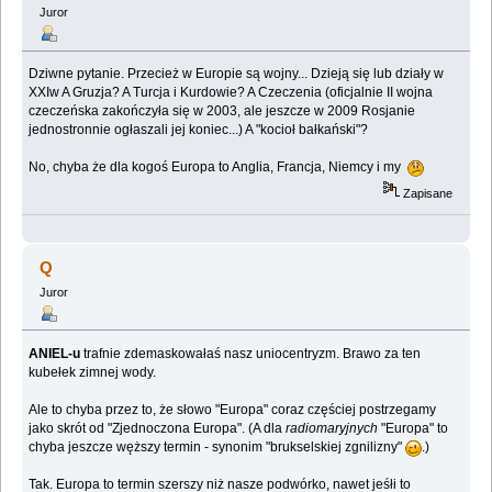
Juror
Dziwne pytanie. Przecież w Europie są wojny... Dzieją się lub działy w
XXIw A Gruzja? A Turcja i Kurdowie? A Czeczenia (oficjalnie II wojna
czeczeńska zakończyła się w 2003, ale jeszcze w 2009 Rosjanie
jednostronnie ogłaszali jej koniec...) A "kocioł bałkański"?
No, chyba że dla kogoś Europa to Anglia, Francja, Niemcy i my
Zapisane
Q
Juror
ANIEL-u
trafnie zdemaskowałaś nasz uniocentryzm. Brawo za ten
kubełek zimnej wody.
Ale to chyba przez to, że słowo "Europa" coraz częściej postrzegamy
jako skrót od "Zjednoczona Europa". (A dla
radiomaryjnych
"Europa" to
chyba jeszcze węższy termin - synonim "brukselskiej zgnilizny"
.)
Tak. Europa to termin szerszy niż nasze podwórko, nawet jeśłi to