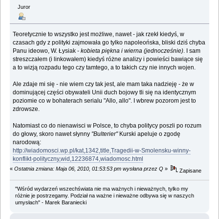
Juror
Teoretycznie to wszystko jest możliwe, nawet - jak rzekł kiedyś, w
czasach gdy z polityki zajmowała go tylko napoleońska, bliski dziś chyba
Panu ideowo, W. Łysiak -
kobieta piękna i wierna (jednocześnie)
. I sam
streszczałem (i linkowałem) kiedyś różne analizy i powieści bawiące się
a to wizją rozpadu tego czy tamtego, a to takich czy nie innych wojen.
Ale zdaje mi się - nie wiem czy tak jest, ale mam taka nadzieję - że w
dominującej części obywateli Unii duch bojowy tli się na identycznym
poziomie co w bohaterach serialu "Allo, allo". I wbrew pozorom jest to
zdrowsze.
Natomiast co do nienawisci w Polsce, to chyba politycy poszli po rozum
do głowy, skoro nawet słynny
"Bulterier"
Kurski apeluje o zgodę
narodową:
http://wiadomosci.wp.pl/kat,1342,title,Tragedii-w-Smolensku-winny-
konflikt-polityczny,wid,12236874,wiadomosc.html
«
Ostatnia zmiana: Maja 06, 2010, 01:53:53 pm wysłana przez Q
»
Zapisane
"Wśród wydarzeń wszechświata nie ma ważnych i nieważnych, tylko my
różnie je postrzegamy. Podział na ważne i nieważne odbywa się w naszych
umysłach" - Marek Baraniecki