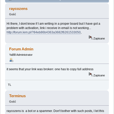
activation (Przeczytany 102844 razy)
raycozens
Gość
Hi there, I dont know if I am writing in a proper board but I have got a
problem with activation, link i receive in email is not working...
http://forum.lem.pl/?84eb86b4363a3682f6261533050
,
Zapisane
Forum Admin
YaBB Administrator
it seems that your link was broken: one has to copy full address
Zapisane
TL
Terminus
Gość
raycozens is a bot or a spammer. Don't bother with such posts, I let this