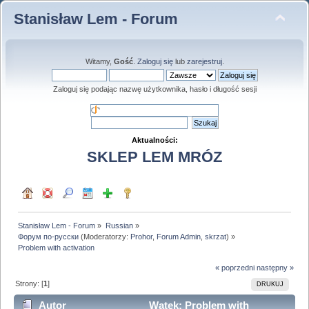
Stanisław Lem - Forum
Witamy,
Gość
.
Zaloguj się
lub
zarejestruj
.
Zaloguj się podając nazwę użytkownika, hasło i długość sesji
Aktualności:
SKLEP LEM MRÓZ
Stanisław Lem - Forum
»
Russian
»
Форум по-русски
(Moderatorzy:
Prohor
,
Forum Admin
,
skrzat
) »
Problem with activation
« poprzedni
następny »
Strony: [
1
]
DRUKUJ
Autor
Wątek: Problem with