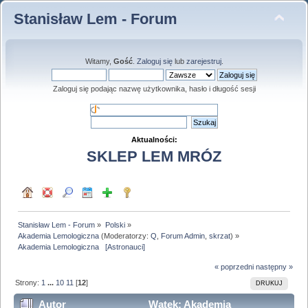
Stanisław Lem - Forum
Witamy,
Gość
.
Zaloguj się
lub
zarejestruj
.
Zaloguj się podając nazwę użytkownika, hasło i długość sesji
Aktualności:
SKLEP LEM MRÓZ
Stanisław Lem - Forum
»
Polski
»
Akademia Lemologiczna
(Moderatorzy:
Q
,
Forum Admin
,
skrzat
) »
Akademia Lemologiczna   [Astronauci]
« poprzedni
następny »
Strony:
1
...
10
11
[
12
]
DRUKUJ
Autor
Wątek: Akademia