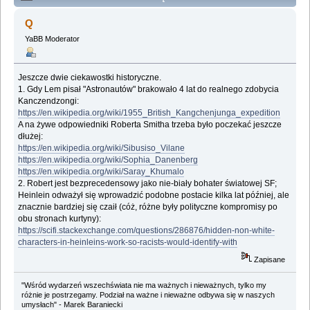
Lemologiczna [Astronauci] (Przeczytany 541764 razy)
Q
YaBB Moderator
Jeszcze dwie ciekawostki historyczne.
1. Gdy Lem pisał "Astronautów" brakowało 4 lat do realnego zdobycia
Kanczendzongi:
https://en.wikipedia.org/wiki/1955_British_Kangchenjunga_expedition
A na żywe odpowiedniki Roberta Smitha trzeba było poczekać jeszcze
dłużej:
https://en.wikipedia.org/wiki/Sibusiso_Vilane
https://en.wikipedia.org/wiki/Sophia_Danenberg
https://en.wikipedia.org/wiki/Saray_Khumalo
2. Robert jest bezprecedensowy jako nie-biały bohater światowej SF;
Heinlein odważył się wprowadzić podobne postacie kilka lat później, ale
znacznie bardziej się czaił (cóż, różne były polityczne kompromisy po
obu stronach kurtyny):
https://scifi.stackexchange.com/questions/286876/hidden-non-white-
characters-in-heinleins-work-so-racists-would-identify-with
Zapisane
"Wśród wydarzeń wszechświata nie ma ważnych i nieważnych, tylko my
różnie je postrzegamy. Podział na ważne i nieważne odbywa się w naszych
umysłach" - Marek Baraniecki