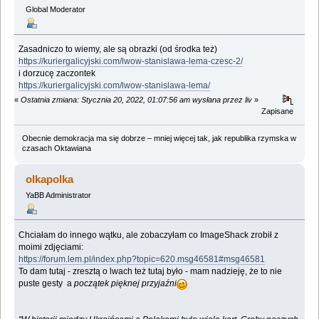
Global Moderator
Zasadniczo to wiemy, ale są obrazki (od środka też)
https://kuriergalicyjski.com/lwow-stanislawa-lema-czesc-2/
i dorzucę zaczontek
https://kuriergalicyjski.com/lwow-stanislawa-lema/
«
Ostatnia zmiana: Stycznia 20, 2022, 01:07:56 am wysłana przez liv
»
Zapisane
Obecnie demokracja ma się dobrze – mniej więcej tak, jak republika rzymska w
czasach Oktawiana
olkapolka
YaBB Administrator
Chciałam do innego wątku, ale zobaczyłam co ImageShack zrobił z
moimi zdjęciami:
https://forum.lem.pl/index.php?topic=620.msg46581#msg46581
To dam tutaj - zresztą o lwach też tutaj było - mam nadzieję, że to nie
puste gesty a
początek pięknej przyjaźni