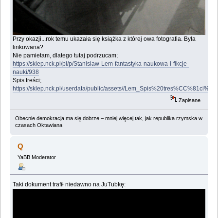
Przy okazji...rok temu ukazała się książka z której owa fotografia. Była
linkowana?
Nie pamietam, dlatego tutaj podrzucam;
https://sklep.nck.pl/pl/p/Stanislaw-Lem-fantastyka-naukowa-i-fikcje-
nauki/938
Spis treści;
https://sklep.nck.pl/userdata/public/assets//Lem_Spis%20tres%CC%81ci%20c
Zapisane
Obecnie demokracja ma się dobrze – mniej więcej tak, jak republika rzymska w
czasach Oktawiana
Q
YaBB Moderator
Taki dokument trafił niedawno na JuTubkę: