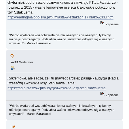
chyba nie), pod przyszłorocznym kątem, a z myślą o PT
Lurkerach
, że -
również w 2015 - ważne lemowskie miejsca krakowskie połączono w
tzw. Szlak Lema:
http://readingmalopolska.pl/pl/miasta-w-szlakach,17,krakow,33.chtm
Zapisane
"Wśród wydarzeń wszechświata nie ma ważnych i nieważnych, tylko my
różnie je postrzegamy. Podział na ważne i nieważne odbywa się w naszych
umysłach" - Marek Baraniecki
Q
YaBB Moderator
Roklemowe
, ale sądzę, że i tu (nawet bardziej) pasuje - audycja (Radia
Rzeszów) Lwowskie losy Stanisława Lema:
https://radio.rzeszow.pl/audycje/lwowskie-losy-stanislawa-lema
Zapisane
"Wśród wydarzeń wszechświata nie ma ważnych i nieważnych, tylko my
różnie je postrzegamy. Podział na ważne i nieważne odbywa się w naszych
umysłach" - Marek Baraniecki
liv