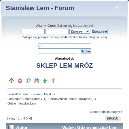
Stanisław Lem - Forum
Witamy,
Gość
.
Zaloguj się
lub
zarejestruj
.
Zaloguj się podając nazwę użytkownika, hasło i długość sesji
Aktualności:
SKLEP LEM MRÓZ
Stanisław Lem - Forum
»
Polski
»
Lemosfera
(Moderatorzy:
Q
,
Forum Admin
,
skrzat
,
olkapolka
) »
Gdzie mieszkał Lem
« poprzedni
następny »
Strony:
1
...
4
5
[
6
]
DRUKUJ
Autor
Wątek: Gdzie mieszkał Lem