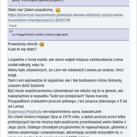
gesty a początek pięknej przyjaźni;)
Stało się! Zatem popatrzmy
https://przemysl.naszemiasto.pl/wladze-lwowa-odslonily-rzezby-lwow-
na-polskim-cmentarzu/ar/c1-8826749
Cytuj
co ImageShack zrobił z moimi zdjęciami:
Prawdziwy shock!
A jak to się stało?
I zupełnie z innej mańki..ale skoro wątek miejsca zamieszkania Lema
został odkryty, więc tu.
Wielu było zdziwionych, że Lem nie odwiedził Lwowa po wojnie, choć
mógł.
Sam Lem wprawdzie to wyjaśniał, ale i tak budowano różne domysły,
czasem dość bzdurne.
Być może współczesnemu człowiekowi nie mieści się to w głowie, ale
najwyraźniej w wypadku "ludzi po przejściach" bywa inaczej.
Przypadkiem znalazłem jeszcze jednego, i też pisarza (starszego o 5 lat
od Lema)
Eugeniusz Paukszta
we wspomnieniu syna, kawałeczek :
Do chwili śmierci mojego Ojca w 1979 roku, a także jeszcze przez kilka
późniejszych lat nie można było publicznie przedstawiać wielu faktów z
Jego życia. Dlatego chciałbym przypomnieć te najważniejsze, głównie z
okresu wojennego i powojennego, akcentując przede wszystkim to, o