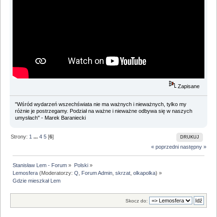
Zapisane
"Wśród wydarzeń wszechświata nie ma ważnych i nieważnych, tylko my
różnie je postrzegamy. Podział na ważne i nieważne odbywa się w naszych
umysłach" - Marek Baraniecki
Strony:
1
...
4
5
[
6
]
DRUKUJ
« poprzedni
następny »
Stanisław Lem - Forum
»
Polski
»
Lemosfera
(Moderatorzy:
Q
,
Forum Admin
,
skrzat
,
olkapolka
) »
Gdzie mieszkał Lem
Skocz do: