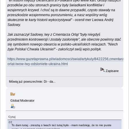
"W historii między Ukraińcami a Polakami było wiele kart. Groby naszych
przodków po obu stronach granicy były świadkami konfliktów i
wzajemnych krzywd. I choć są to dawne przypadki, często stawały na
przeszkodzie wzajemnemu porozumieniu, a nasz wspólny wróg
skutecznie te karty historii wykorzystywał" - ocenił mer Lwowa Andrij
Sadowy.
Jak zaznaczył Sadowy, lwy z Cmentarza Orląt "były niegdyś
przedmiotem kontrowersji i zostały zasłonięte", ale obecnie powinny stać
się symbolem nowego otwarcia w polsko-ukraińskich relacjach. "Niech
żyje Polska! Chwała Ukrainie!" - zakończył swój wpis polityk.
https://www.gazetaprawna.pl/wiadomosci/swiat/artykuly/8422256,cmentarz-
orlat-lwow-lwy-odsloniete-ukraina.html
Zapisane
Mówią już powszechnie: Di - da...
liv
Global Moderator
Cytuj
To dam tutaj - zresztą o lwach też tutaj było - mam nadzieję, że to nie puste