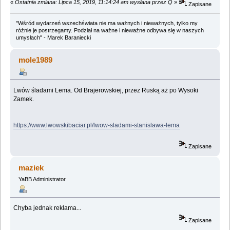
«
Ostatnia zmiana: Lipca 15, 2019, 11:14:24 am wysłana przez Q
»
Zapisane
"Wśród wydarzeń wszechświata nie ma ważnych i nieważnych, tylko my
różnie je postrzegamy. Podział na ważne i nieważne odbywa się w naszych
umysłach" - Marek Baraniecki
mole1989
Lwów śladami Lema. Od Brajerowskiej, przez Ruską aż po Wysoki
Zamek.
https://www.lwowskibaciar.pl/lwow-sladami-stanislawa-lema
Zapisane
maziek
YaBB Administrator
Chyba jednak reklama...
Zapisane