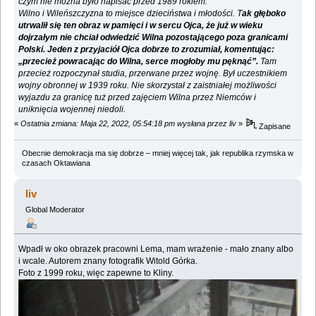
czym nie można było napisać przed 1989 rokiem.
Wilno i Wileńszczyzna to miejsce dzieciństwa i młodości. T
ak głęboko
utrwalił się ten obraz w pamięci i w sercu Ojca, że już w wieku
dojrzałym nie chciał odwiedzić Wilna pozostającego poza granicami
Polski. Jeden z przyjaciół Ojca dobrze to zrozumiał, komentując:
„przecież powracając do Wilna, serce mogłoby mu pęknąć”.
Tam
przecież rozpoczynał studia, przerwane przez wojnę. Był uczestnikiem
wojny obronnej w 1939 roku. Nie skorzystał z zaistniałej możliwości
wyjazdu za granicę tuż przed zajęciem Wilna przez Niemców i
uniknięcia wojennej niedoli.
«
Ostatnia zmiana: Maja 22, 2022, 05:54:18 pm wysłana przez liv
»
Zapisane
Obecnie demokracja ma się dobrze – mniej więcej tak, jak republika rzymska w
czasach Oktawiana
liv
Global Moderator
Wpadł w oko obrazek pracowni Lema, mam wrażenie - mało znany albo
i wcale. Autorem znany fotografik Witold Górka.
Foto z 1999 roku, więc zapewne to Kliny.