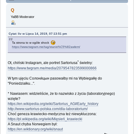
(Przeczytany 195307 razy)
Q
YaBB Moderator
Cytat: liv w Lipca 14, 2019, 07:13:51 pm
Ta strona to w ogóle shock
https://www.twgram.me/tag/stanis%C5%82awlem/
*
Ot, chiński Instagram, ale portret Sartoriusa
świetny:
https://www.twgram.me/media/2079547823599000866
W tym ujęciu Солони́цын pasowałby mi na Wybiegałłę do
"Poniedziałku...".
* Nawiasem: widzieliście, że to nazwisko z życia (laboratoryjnego)
wzięte?
https://en.wikipedia.org/wiki/Sartorius_AG#Early_history
http://www.sartorius-polska.com/dla-laboratorium/
Choć geneza krawiecko-medyczna też niewykluczona:
https://pl.wikipedia.org/wiki/Mięsień_krawiecki
A Snaut chyba Norwegiem był:
https://en.wiktionary.org/wiki/snaut