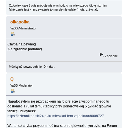
Człowiek całe życie próbuje nie wychodzić na większego idiotę niż nim
faktycznie jest - i przeważnie to mu się nie udaje (moje, z życia).
olkapolka
YaBB Administrator
Chyba na pewno;)
Ale zgrabnie podana:)
Zapisane
Mówią już powszechnie: Di - da...
Q
YaBB Moderator
Napatoczyłem się przypadkiem na fotorelację z wspominanego tu
odsłonięcia (5 lat temu) tablicy przy Bonerowskiej 5 (widać głównie
tablicę i budynek):
https://dziennikpolski24.pl/tu-mieszkal-lem-zdjecia/ar/8008727
Warto też chyba przypomnieć (na stronie głównej o tym było, na Forum