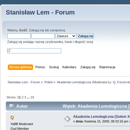
Stanisław Lem - Forum
Witamy,
Gość
.
Zaloguj się
lub
zarejestruj
.
Zaloguj się podając nazwę użytkownika, hasło i długość sesji
Strona główna
Pomoc
Szukaj
Kalendarz
Zaloguj się
Rejestracja
Stanisław Lem - Forum
»
Polski
»
Akademia Lemologiczna
(Moderatorzy:
Q
,
Forum A
Strony: [
1
]
2
3
...
19
Autor
Wątek: Akademia Lemologiczna [
Akademia Lemologiczna [Golem X
Q
«
dnia:
Kwietnia 15, 2009, 08:33:16 pm 
YaBB Moderator
God Member