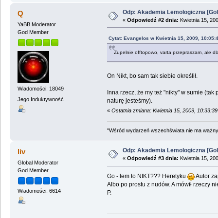
Odp: Akademia Lemologiczna [Gol
Q
«
Odpowiedź #2 dnia:
Kwietnia 15, 20
YaBB Moderator
God Member
Cytat: Evangelos w Kwietnia 15, 2009, 10:05:
Zupelnie offtopowo, varta przepraszam, ale dl
On Nikt, bo sam tak siebie określił.
Wiadomości: 18049
Inna rzecz, że my też "nikty" w sumie (ta
Jego Induktywność
naturę jesteśmy).
«
Ostatnia zmiana: Kwietnia 15, 2009, 10:33:
"Wśród wydarzeń wszechświata nie ma ważnych
Odp: Akademia Lemologiczna [Gol
liv
«
Odpowiedź #3 dnia:
Kwietnia 15, 200
Global Moderator
God Member
Go - lem to NIKT??? Heretyku
Autor za
Albo po prostu z nudów. A mówił rzeczy nie
Wiadomości: 6614
P.