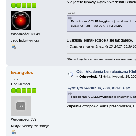
Nie jest to typowy wątek "Akademii Lemolo
Cytuj
Przecie tam GOLEM wygłasza jednak tym ludzisk
spisał ich (tzn. nas) do cna na straty.
Wiadomości: 18049
Dyskusja jednak rozrosła się tak dalece, i
Jego Induktywność
«
Ostatnia zmiana: Stycznia 18, 2017, 03:30:
"Wśród wydarzeń wszechświata nie ma ważnych
Odp: Akademia Lemologiczna [Gol
Evangelos
«
Odpowiedź #1 dnia:
Kwietnia 15, 20
Juror
God Member
Cytat: Q w Kwietnia 15, 2009, 08:33:16 pm
Przecie tam GOLEM wygłasza jednak tym ludzis
Zupelnie offtopowo, varta przepraszam, al
Wiadomości: 639
Mistyk! Wierzy, ze istnieje.