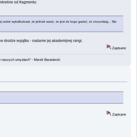
onkretnie od fragmentu:
j sobie wykalkulował, że jednak warto, że jest do kogo gadać, że zrozumieją... Nie
 w drodze wyjątku - nadanie jej akademijnej rangi.
Zapisane
w naszych umysłach" - Marek Baraniecki
Zapisane