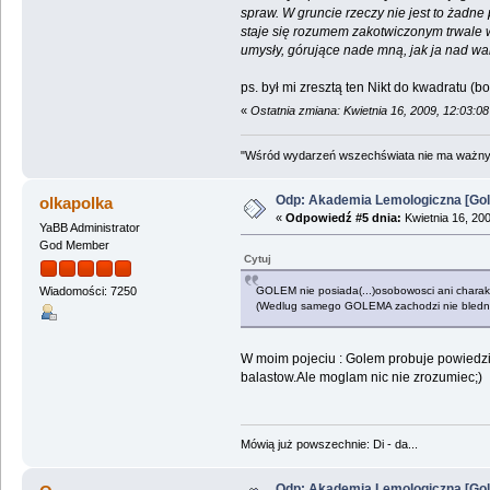
spraw. W gruncie rzeczy nie jest to żadn
staje się rozumem zakotwiczonym trwale w
umysły, górujące nade mną, jak ja nad w
ps. był mi zresztą ten Nikt do kwadratu 
«
Ostatnia zmiana: Kwietnia 16, 2009, 12:03:
"Wśród wydarzeń wszechświata nie ma ważnych
Odp: Akademia Lemologiczna [Gol
olkapolka
«
Odpowiedź #5 dnia:
Kwietnia 16, 20
YaBB Administrator
God Member
Cytuj
GOLEM nie posiada(...)osobowosci ani charakt
Wiadomości: 7250
(Wedlug samego GOLEMA zachodzi nie bledne k
W moim pojeciu : Golem probuje powiedzi
balastow.Ale moglam nic nie zrozumiec;)
Mówią już powszechnie: Di - da...
Odp: Akademia Lemologiczna [Gol