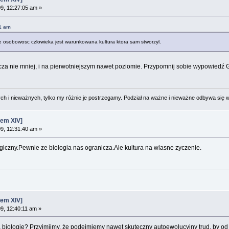
09, 12:27:05 am »
01 am
 osobowosc czlowieka jest warunkowana kultura ktora sam stworzyl.
cza nie mniej, i na pierwotniejszym nawet poziomie. Przypomnij sobie wypowiedź 
 i nieważnych, tylko my różnie je postrzegamy. Podział na ważne i nieważne odbywa się 
em XIV]
09, 12:31:40 am »
giczny.Pewnie ze biologia nas ogranicza.Ale kultura na wlasne zyczenie.
em XIV]
9, 12:40:11 am »
 a biologię? Przyjmijmy, że podejmiemy nawet skuteczny autoewolucyjny trud, by od 