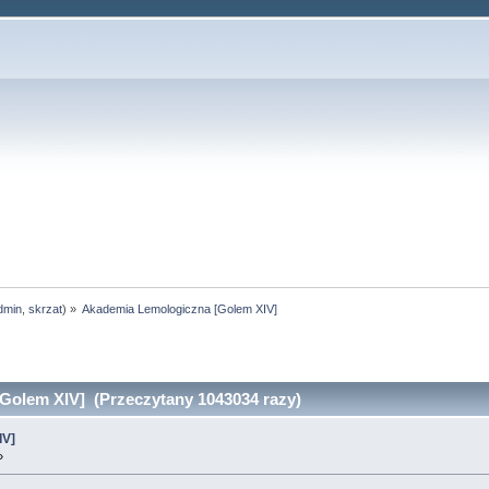
dmin
,
skrzat
) »
Akademia Lemologiczna [Golem XIV]
Golem XIV] (Przeczytany 1043034 razy)
IV]
»