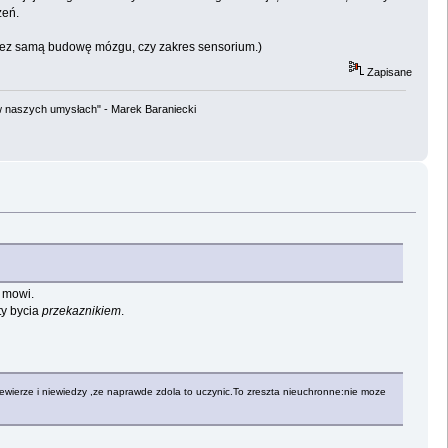
zeń.
przez samą budowę mózgu, czy zakres sensorium.)
Zapisane
w naszych umysłach" - Marek Baraniecki
m mowi.
ty bycia
przekaznikiem
.
ewierze i niewiedzy ,ze naprawde zdola to uczynic.To zreszta nieuchronne:nie moze