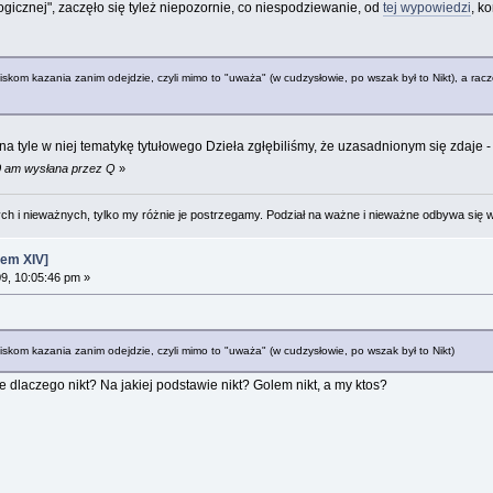
gicznej", zaczęło się tyleż niepozornie, co niespodziewanie, od
tej wypowiedzi
, k
om kazania zanim odejdzie, czyli mimo to "uważa" (w cudzysłowie, po wszak był to Nikt), a racze
 na tyle w niej tematykę tytułowego Dzieła zgłębiliśmy, że uzasadnionym się zdaje -
10 am wysłana przez Q
»
 i nieważnych, tylko my różnie je postrzegamy. Podział na ważne i nieważne odbywa się 
em XIV]
09, 10:05:46 pm »
kom kazania zanim odejdzie, czyli mimo to "uważa" (w cudzysłowie, po wszak był to Nikt)
e dlaczego nikt? Na jakiej podstawie nikt? Golem nikt, a my ktos?