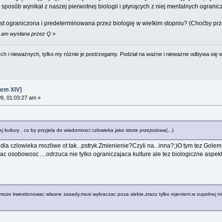
 sposób wynikał z naszej pierwotnej biologii i płynących z niej mentalnych ogranic
 jest ograniczona i predeterminowana przez biologię w wielkim stopniu? (Choćby 
52 am wysłana przez Q
»
 i nieważnych, tylko my różnie je postrzegamy. Podział na ważne i nieważne odbywa się 
em XIV]
09, 01:03:27 am »
iej kultury , co by przyjela do wiadomosci czlowieka jako istote
przejsciowa
(...)
la czlowieka mozliwe ot tak...pstryk.Zmienienie?Czyli na...inna?;)O tym tez Gole
 osobowosc ....odrzuca nie tylko ograniczajaca kulture ale tez biologiczne aspek
i moze kwestionowac wlasne zasady,musi wykraczac poza siebie,zrazu tylko rojeniem,w zupelnej ni