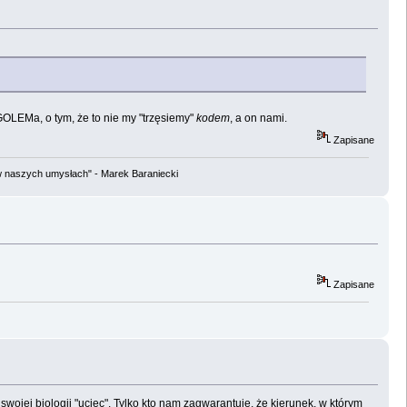
GOLEMa, o tym, że to nie my "trzęsiemy"
kodem
, a on nami.
Zapisane
w naszych umysłach" - Marek Baraniecki
Zapisane
swojej biologii "uciec". Tylko kto nam zagwarantuje, że kierunek, w którym