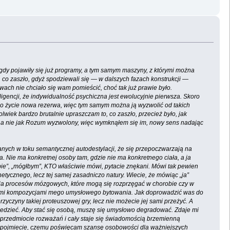
 gdy pojawiły się już programy, a tym samym maszyny, z którymi można
 co zaszło, gdyż spodziewali się — w dalszych fazach konstrukcji —
ch nie chciało się wam pomieścić, choć tak już prawie było.
ligencji, że indywidualność psychiczna jest ewolucyjnie pierwsza. Skoro
j o życie nowa rezerwa, więc tym samym można ją wyzwolić od takich
olwiek bardzo brutalnie upraszczam to, co zaszło, przecież było, jak
tę, a nie jak Rozum wyzwolony, więc wymknąłem się im, nowy sens nadając
anych w toku semantycznej autodestylacji, że się przepoczwarzają na
 Nie ma konkretnej osoby tam, gdzie nie ma konkretnego ciała, a ja
e”, „mógłbym”, KTO właściwie mówi, pytacie znękani. Mówi tak pewien
ycznego, lecz tej samej zasadniczo natury. Wiecie, że mówiąc „ja”
żenia procesów mózgowych, które mogą się rozprzęgać w chorobie czy w
nnymi kompozycjami mego umysłowego bytowania. Jak doprowadzić was do
czyny takiej proteuszowej gry, lecz nie możecie jej sami przeżyć. A
wiedzieć. Aby stać się osobą, muszę się umysłowo degradować. Zdaje mi
w przedmiocie rozważań i cały staje się świadomością brzemienną
 a pojmiecie, czemu poświęcam szansę osobowości dla ważniejszych