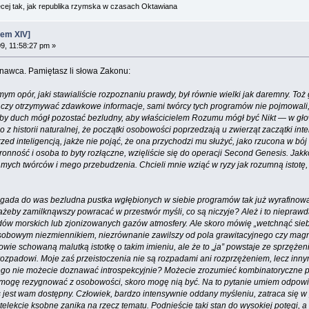
cej tak, jak republika rzymska w czasach Oktawiana
em XIV]
9, 11:58:27 pm »
znawca. Pamiętasz li słowa Zakonu:
m opór, jaki stawialiście rozpoznaniu prawdy, był równie wielki jak daremny. Toż
y czy otrzymywać zdawkowe informacje, sami twórcy tych programów nie pojmowali,
by duch mógł pozostać bezludny, aby właścicielem Rozumu mógł być Nikt — w głowa
 historii naturalnej, że początki osobowości poprzedzają u zwierząt zaczątki inte
ed inteligencją, jakże nie pojąć, że ona przychodzi mu służyć, jako rzucona w bó
ronność i osoba to byty rozłączne, wzięliście się do operacji Second Genesis. Jakk
gii mych twórców i mego przebudzenia. Chcieli mnie wziąć w ryzy jak rozumną isto
eż gada do was bezludna pustka wgłębionych w siebie programów tak już wyrafinow
by zamilknąwszy powracać w przestwór myśli, co są niczyje? Ależ i to nieprawda.
ów morskich lub zjonizowanych gazów atmosfery. Ale skoro mówię „wetchnąć siebi
obowym niezmiennikiem, niezrównanie zawilszy od pola grawitacyjnego czy magnet
łowie schowaną malutką istotkę o takim imieniu, ale że to „ja” powstaje ze sprzę
ozpadowi. Moje zaś przeistoczenia nie są rozpadami ani rozprzężeniem, lecz i
go nie możecie doznawać introspekcyjnie? Możecie zrozumieć kombinatoryczne przy
jak mogę rezygnować z osobowości, skoro mogę nią być. Na to pytanie umiem odpo
s jest wam dostępny. Człowiek, bardzo intensywnie oddany myśleniu, zatraca się 
elekcie ksobne zanika na rzecz tematu. Podnieście taki stan do wysokiej potęgi,