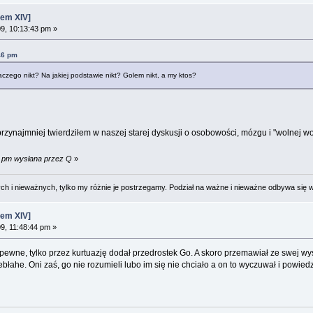
em XIV]
09, 10:13:43 pm »
46 pm
aczego nikt? Na jakiej podstawie nikt? Golem nikt, a my ktos?
k przynajmniej twierdziłem w naszej starej dyskusji o osobowości, mózgu i "wolnej 
39 pm wysłana przez Q
»
 i nieważnych, tylko my różnie je postrzegamy. Podział na ważne i nieważne odbywa się 
em XIV]
9, 11:48:44 pm »
pewne, tylko przez kurtuazję dodał przedrostek Go. A skoro przemawiał ze swej wys
błahe. Oni zaś, go nie rozumieli lubo im się nie chciało a on to wyczuwał i powied