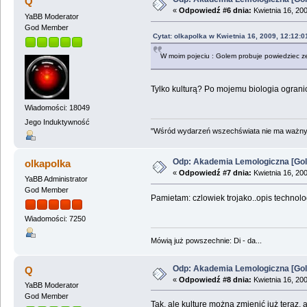
Q
«
Odpowiedź #6 dnia:
Kwietnia 16, 20
YaBB Moderator
God Member
Cytat: olkapolka w Kwietnia 16, 2009, 12:12:
W moim pojeciu : Golem probuje powiedziec ze
Tylko kulturą? Po mojemu biologia ograni
Wiadomości: 18049
Jego Induktywność
"Wśród wydarzeń wszechświata nie ma ważnych
Odp: Akademia Lemologiczna [Gol
olkapolka
«
Odpowiedź #7 dnia:
Kwietnia 16, 20
YaBB Administrator
God Member
Pamietam: czlowiek trojako..opis technolo
Wiadomości: 7250
Mówią już powszechnie: Di - da...
Odp: Akademia Lemologiczna [Gol
Q
«
Odpowiedź #8 dnia:
Kwietnia 16, 200
YaBB Moderator
God Member
Tak, ale kulturę można zmienić już teraz,