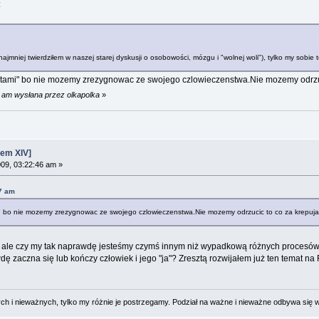
:
ynajmniej twierdziłem w naszej starej dyskusji o osobowości, mózgu i "wolnej woli"), tylko my sob
"niktami" bo nie mozemy zrezygnowac ze swojego czlowieczenstwa.Nie mozemy odrz
5 am wysłana przez olkapolka
»
em XIV]
009, 03:22:46 am »
27 am
ami" bo nie mozemy zrezygnowac ze swojego czlowieczenstwa.Nie mozemy odrzucic to co za krepu
to, ale czy my tak naprawdę jesteśmy czymś innym niż wypadkową różnych procesó
dę zaczna się lub kończy człowiek i jego "ja"? Zresztą rozwijałem już ten temat na 
 i nieważnych, tylko my różnie je postrzegamy. Podział na ważne i nieważne odbywa się 