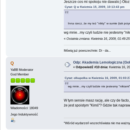
Jeszcze cos mi spokoju nie dawalo;) Otoz
Cytat: Q w Kwietnia 15, 2009, 10:13:43 pm
Inna rzecz, że my też "nikty" w sumie (tak prz
wg mnie...my czyli ludzie nie jestesmy 
«
Ostatnia zmiana: Kwietnia 16, 2009, 01:49:2
Mówią już powszechnie: Di - da...
Odp: Akademia Lemologiczna [Gol
Q
«
Odpowiedź #10 dnia:
Kwietnia 16, 2
YaBB Moderator
God Member
Cytat: olkapolka w Kwietnia 16, 2009, 01:03:
wg mnie...my czyli ludzie nie jestesmy "nikt
W tym sensie masz rację, ale czy de fac
że jest spoistym "Kimś"? Gdzie tak napraw
Wiadomości: 18049
Jego Induktywność
"Wśród wydarzeń wszechświata nie ma ważnych