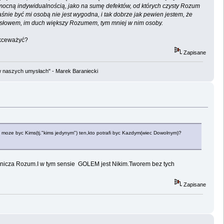
 mocną indywidualnością, jako na sumę defektów, od których czysty Rozum
ie być mi osobą nie jest wygodna, i tak dobrze jak pewien jestem, że
m słowem, im duch większy Rozumem, tym mniej w nim osoby.
ekceważyć?
Zapisane
w naszych umysłach" - Marek Baraniecki
 moze byc Kims(tj."kims jedynym") ten,kto potrafi byc Kazdym(wiec Dowolnym)?
ranicza Rozum.I w tym sensie GOLEM jest Nikim.Tworem bez tych
Zapisane