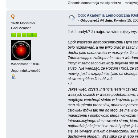
Obecnie demokracja ma się dobrze – mniej wię
Odp: Akademia Lemologiczna [Gol
Q
«
Odpowiedź #4 dnia:
Kwietnia 15, 200
YaBB Moderator
God Member
Jaki heretyk? Ja najprawowierniejszy wy
Upór waszego antropocentryzmu i tym samy
było rozmawiać, a nie tylko grać w szach
ducha jako osobowości w maszynie. To, a
Zdumiewające zaślepienie, skoro wiadomo z
instynkt samozachowawczy pojawia się prz
Wiadomości: 18049
służb. Nie wiedząc, że Rozum i Ktoś, że st
Jego Induktywność
mówię, jeśli uwzględniać tylko oś strate
słowom spiritus flot ubi vult.
/../
Jakże więc, czystą intencją jestem czy t
waszych oczach w wasze podobieństwo, aże
mógłbym wetchnąć siebie w krążenie prąd
stan skupienia procesów, opatrzony bezos
człowiek mówi tak nie od tego, że ma w g
majaczeniu i osobowość ulega wówczas r
introspekcyjnego doznawania stanu, które
najbardziej nie jesteście zdolni pojąć, 
się, że tkwiący w takim oświadczeniu sen
duchowym płodem. Wszystko co w jego int