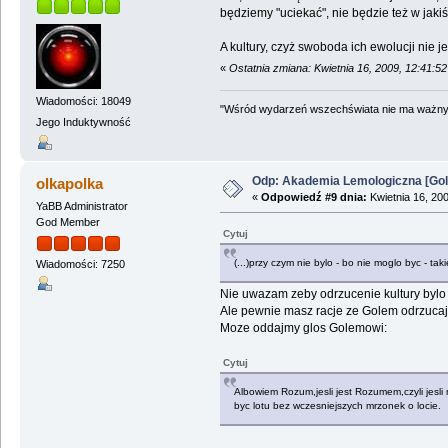
będziemy "uciekać", nie będzie też w jakiś
A kultury, czyż swoboda ich ewolucji nie
«
Ostatnia zmiana: Kwietnia 16, 2009, 12:41:
Wiadomości: 18049
"Wśród wydarzeń wszechświata nie ma ważnych
Jego Induktywność
Odp: Akademia Lemologiczna [Gol
olkapolka
«
Odpowiedź #9 dnia:
Kwietnia 16, 20
YaBB Administrator
God Member
Cytuj
(...)przy czym nie bylo - bo nie moglo byc - tak
Wiadomości: 7250
Nie uwazam zeby odrzucenie kultury bylo d
Ale pewnie masz racje ze Golem odrzucajac
Moze oddajmy glos Golemowi:
Cytuj
Albowiem Rozum,jesli jest Rozumem,czyli jesl
byc lotu bez wczesniejszych mrzonek o locie.