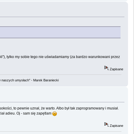
woli"), tylko my sobie tego nie uświadamiamy (za bardzo warunkowani przez
Zapisane
w naszych umysłach" - Marek Baraniecki
okości, to pewnie uznał, że warto. Albo był tak zaprogramowany i musiał.
ział adieu. Oj - sam się zapętlam
Zapisane