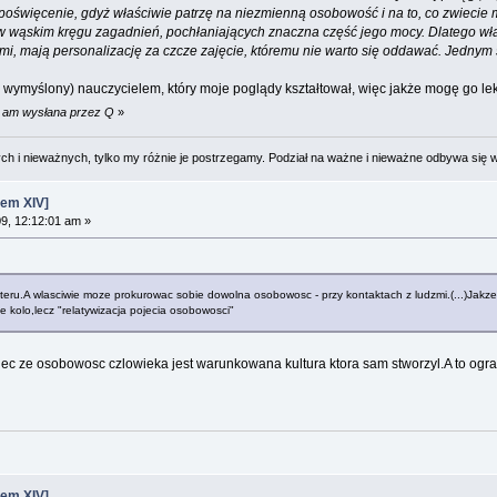
e poświęcenie, gdyż właściwie patrzę na niezmienną osobowość i na to, co zwiecie
 wąskim kręgu zagadnień, pochłaniających znaczna część jego mocy. Dlatego właśn
ami, mają personalizację za czcze zajęcie, któremu nie warto się oddawać. Jedny
(bo wymyślony) nauczycielem, który moje poglądy kształtował, więc jakże mogę go l
08 am wysłana przez Q
»
 i nieważnych, tylko my różnie je postrzegamy. Podział na ważne i nieważne odbywa się 
em XIV]
09, 12:12:01 am »
eru.A wlasciwie moze prokurowac sobie dowolna osobowosc - przy kontaktach z ludzmi.(...)Jakze
olo,lecz "relatywizacja pojecia osobowosci"
ec ze osobowosc czlowieka jest warunkowana kultura ktora sam stworzyl.A to og
em XIV]