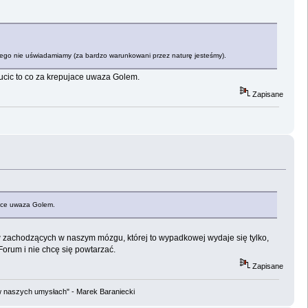
ie tego nie uświadamiamy (za bardzo warunkowani przez naturę jesteśmy).
ucic to co za krepujace uwaza Golem.
Zapisane
jace uwaza Golem.
w zachodzących w naszym mózgu, której to wypadkowej wydaje się tylko,
Forum i nie chcę się powtarzać.
Zapisane
w naszych umysłach" - Marek Baraniecki