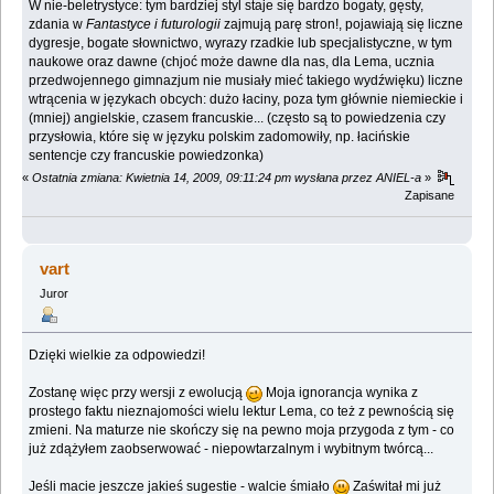
W nie-beletrystyce: tym bardziej styl staje się bardzo bogaty, gęsty,
zdania w
Fantastyce i futurologii
zajmują parę stron!, pojawiają się liczne
dygresje, bogate słownictwo, wyrazy rzadkie lub specjalistyczne, w tym
naukowe oraz dawne (chjoć może dawne dla nas, dla Lema, ucznia
przedwojennego gimnazjum nie musiały mieć takiego wydźwięku) liczne
wtrącenia w językach obcych: dużo łaciny, poza tym głównie niemieckie i
(mniej) angielskie, czasem francuskie... (często są to powiedzenia czy
przysłowia, które się w języku polskim zadomowiły, np. łacińskie
sentencje czy francuskie powiedzonka)
«
Ostatnia zmiana: Kwietnia 14, 2009, 09:11:24 pm wysłana przez ANIEL-a
»
Zapisane
vart
Juror
Dzięki wielkie za odpowiedzi!
Zostanę więc przy wersji z ewolucją
Moja ignorancja wynika z
prostego faktu nieznajomości wielu lektur Lema, co też z pewnością się
zmieni. Na maturze nie skończy się na pewno moja przygoda z tym - co
już zdążyłem zaobserwować - niepowtarzalnym i wybitnym twórcą...
Jeśli macie jeszcze jakieś sugestie - walcie śmiało
Zaświtał mi już