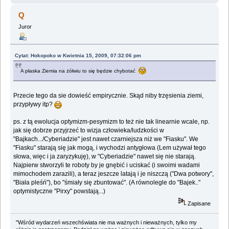
Q
Juror
Cytat: Hokopoko w Kwietnia 15, 2009, 07:32:06 pm
A płaska Ziemia na żółwiu to się będzie chybotać
Przecie tego da sie dowieść empirycznie. Skąd niby trzęsienia ziemi,
przypływy itp?
ps. z tą ewolucja optymizm-pesymizm to też nie tak linearnie wcale, np.
jak się dobrze przyjrzeć to wizja człowieka/ludzkości w
"Bajkach.../Cyberiadzie" jest nawet czarniejsza niż we "Fiasku". We
"Fiasku" starają się jak mogą, i wychodzi antygłowa (Lem używał tego
słowa, więc i ja zaryzykuję), w "Cyberiadzie" nawet się nie starają.
Najpierw stworzyli te roboty by je gnębić i uciskać (i swoimi wadami
mimochodem zarazili), a teraz jeszcze latają i je niszczą ("Dwa potwory",
"Biała pleśń"), bo "śmiały się zbuntować". (A równolegle do "Bajek.."
optymistyczne "Pirxy" powstają...)
Zapisane
"Wśród wydarzeń wszechświata nie ma ważnych i nieważnych, tylko my