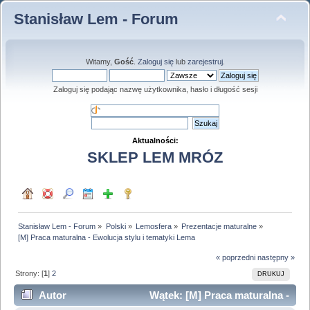
Stanisław Lem - Forum
Witamy,
Gość
.
Zaloguj się
lub
zarejestruj
.
Zaloguj się podając nazwę użytkownika, hasło i długość sesji
Aktualności:
SKLEP LEM MRÓZ
Stanisław Lem - Forum
»
Polski
»
Lemosfera
»
Prezentacje maturalne
»
[M] Praca maturalna - Ewolucja stylu i tematyki Lema
« poprzedni
następny »
Strony: [
1
]
2
DRUKUJ
Autor
Wątek: [M] Praca maturalna -