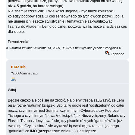
pierwsze chyba krotsze, jak bylem w Twoim wieku zajelo mi nie wiecej,
niz 4-5 godzin, bo bardzo wciaga).
Nie znam jeszcze Wizji i Wielkosci urojonej - byc moze kolezanki i
koledzy podpowiedza Ci cos sensownego do tych dwoch pozycji, bo ja
nie umiem ich jeszcze stylistycznie i tematycznie zakwalifikowac.
I zajrzyj do Akademii Lemologicznej, poczytaj watki, moze znajdziesz cos
dla siebie.
Powodzenia!
«
Ostatnia zmiana: Kwietnia 14, 2009, 05:52:11 pm wysłana przez Evangelos
»
Zapisane
maziek
YaBB Administrator
Witaj.
Będzie ciężko ale coś się da zrobić. Najpierw trzeba zauważyć, że Lem
pisał różne "gatunki" książek. Szpital w ogóle jest "odstrzelony" od całej
reszty, czym innym jest Summa, czym innym Cyberiada czy Podróże
Tichego a czym innym "poważne książki" jak Niezwyciężony, Solaris czy
Fiasko. Trzeba zdecydować się, czy pisanie róznych "gatunków" to już
ewolucja. Czy tez starać się wykazać tą ewolucję w ramach jednego
"gatunku", co IMO (przepraszam Anielu ;-) ) jest lepsze.