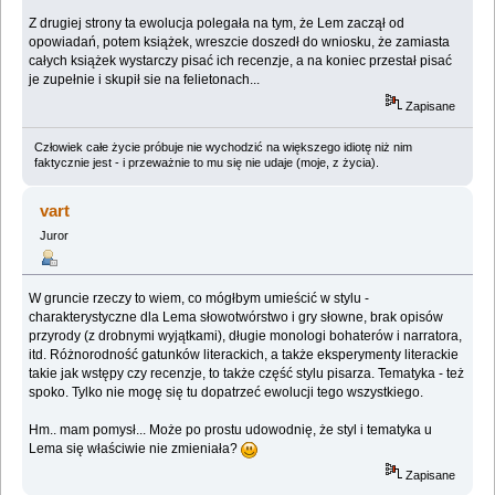
Z drugiej strony ta ewolucja polegała na tym, że Lem zaczął od
opowiadań, potem książek, wreszcie doszedł do wniosku, że zamiasta
całych książek wystarczy pisać ich recenzje, a na koniec przestał pisać
je zupełnie i skupił sie na felietonach...
Zapisane
Człowiek całe życie próbuje nie wychodzić na większego idiotę niż nim
faktycznie jest - i przeważnie to mu się nie udaje (moje, z życia).
vart
Juror
W gruncie rzeczy to wiem, co mógłbym umieścić w stylu -
charakterystyczne dla Lema słowotwórstwo i gry słowne, brak opisów
przyrody (z drobnymi wyjątkami), długie monologi bohaterów i narratora,
itd. Różnorodność gatunków literackich, a także eksperymenty literackie
takie jak wstępy czy recenzje, to także część stylu pisarza. Tematyka - też
spoko. Tylko nie mogę się tu dopatrzeć ewolucji tego wszystkiego.
Hm.. mam pomysł... Może po prostu udowodnię, że styl i tematyka u
Lema się właściwie nie zmieniała?
Zapisane