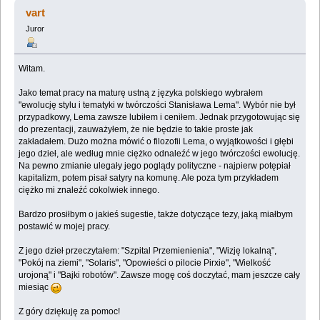
Ewolucja stylu i tematyki Lema (Przeczytany 223590
vart
razy)
Juror
Witam.
Jako temat pracy na maturę ustną z języka polskiego wybrałem
"ewolucję stylu i tematyki w twórczości Stanisława Lema". Wybór nie był
przypadkowy, Lema zawsze lubiłem i ceniłem. Jednak przygotowując się
do prezentacji, zauważyłem, że nie będzie to takie proste jak
zakładałem. Dużo można mówić o filozofii Lema, o wyjątkowości i głębi
jego dzieł, ale według mnie ciężko odnaleźć w jego twórczości ewolucję.
Na pewno zmianie ulegały jego poglądy polityczne - najpierw potępiał
kapitalizm, potem pisał satyry na komunę. Ale poza tym przykładem
ciężko mi znaleźć cokolwiek innego.
Bardzo prosiłbym o jakieś sugestie, także dotyczące tezy, jaką miałbym
postawić w mojej pracy.
Z jego dzieł przeczytałem: "Szpital Przemienienia", "Wizję lokalną",
"Pokój na ziemi", "Solaris", "Opowieści o pilocie Pirxie", "Wielkość
urojoną" i "Bajki robotów". Zawsze mogę coś doczytać, mam jeszcze cały
miesiąc
Z góry dziękuję za pomoc!