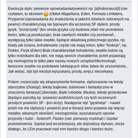
Ewolucja stylu: pierwsze opowiadania/powieści np: [a]Astronauci[/i] (nie
czytałam, tu strzelam
)
Obłok Magellana, Eden, Formuła Limfatera,
Przyjaciel
(opowiadania do znalezienia w jakichś dziełach zebranych na
pewno) charakteryzują sie typowym dla wczesnej SF stylem: prosty
język, "przejrzysty" (tzn uroda języka czy budowa zdań nie przesłania
treści, tylko ją przekazuje), brak zawiłych metafor czy porównań,
występują tylko takie zwykłe, będące składową potocznego języka, np.
blady jak ściana, bohaterowie często nie mają imion, tylko "funkcje", np.
Doktor, Fizyk (
Eden
) Brak charakterystyk bohaterów, zwykle ludzie są
tylko nośnikami dla idei, nie mają swoich charakterów, jeżeli pojawiają
się neologizmy to tylko jako nazwy nowych urządzeń/technologii,
tworzone zwykle na podstawie istniejących słów, łatwe do zrozumienia...
Jak widać, styl był niezbyt wyszukany, prosty, wręcz nieciekawy.
Potem: rozpoczęły się eksperymenta formalne, stylizowanie na teksty
starożytne (
Dialogi
), teksty bajkowe, baśniowe i fantastyczne-w
znaczeniu fantasy(
Cyberiada, Bajki robotów, Maska
), teksty groteskowe
(będące parodią np. powieści podróżniczych czy tych wczesnych
prostych powieści SF -
Ijon tichy
). Następnie styl "gęstnieje" - nawet
jeżeli nie ma stylizacji i powieść jest w tonacji serio pojawia się więcej
metafor, własnych określeń, neologizmów, wyszukanych opisów
przyrody i ludzi -
Solaris
!!!,
Fiasko
(zwł. pierwszy rozdział) i
Szpital
przemienienia
.
Szpital
jest wcześniejszy, ale dojrzalszy stylowo, może
dlatego, że LEm pracował nad nim bardzo długo i bardzo dużo...