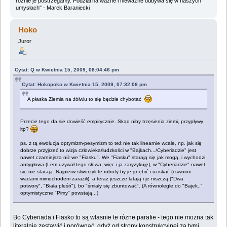
różnie je postrzegamy. Podział na ważne i nieważne odbywa się w naszych
umysłach" - Marek Baraniecki
Hoko
Juror
Cytat: Q w Kwietnia 15, 2009, 08:04:46 pm
Cytat: Hokopoko w Kwietnia 15, 2009, 07:32:06 pm
A płaska Ziemia na żółwiu to się będzie chybotać
Przecie tego da sie dowieść empirycznie. Skąd niby trzęsienia ziemi, przypływy
itp?
ps. z tą ewolucja optymizm-pesymizm to też nie tak linearnie wcale, np. jak się
dobrze przyjrzeć to wizja człowieka/ludzkości w "Bajkach.../Cyberiadzie" jest
nawet czarniejsza niż we "Fiasku". We "Fiasku" starają się jak mogą, i wychodzi
antygłowa (Lem używał tego słowa, więc i ja zaryzykuję), w "Cyberiadzie" nawet
się nie starają. Najpierw stworzyli te roboty by je gnębić i uciskać (i swoimi
wadami mimochodem zarazili), a teraz jeszcze latają i je niszczą ("Dwa
potwory", "Biała pleśń"), bo "śmiały się zbuntować". (A równolegle do "Bajek.."
optymistyczne "Pirxy" powstają...)
Bo Cyberiada i Fiasko to są własnie te różne parafie - tego nie można tak
literalnie zestawić i porównać, gdyż od strony konstrukcyjnej za tymi