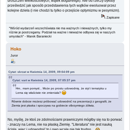
uroszczeń wielkościowych, wątek Boga/religii). Nie od rzeczy byłoby
prześledzić jak sposób przedstawienia tych wątków ewoluował przez
kolejne dzieła (i nie chodzi tu tylko o przejście optymizmu w pesymizm).
Zapisane
"Wśród wydarzeń wszechświata nie ma ważnych i nieważnych, tylko my
różnie je postrzegamy. Podział na ważne i nieważne odbywa się w naszych
umysłach" - Marek Baraniecki
Hoko
Juror
Cytat: skrzat w Kwietnia 14, 2009, 09:04:09 pm
Cytat: vart w Kwietnia 14, 2009, 07:05:37 pm
Hm.. mam pomysł... Może po prostu udowodnię, że styl i tematyka u
Lema się właściwie nie zmieniała?
Równie dobrze możesz próbować udowodnić na prezentacji z geografii, że
Ziemia jest płaska i spoczywa na grzbiecie olbrzymiego żółwia.
No, myślę, że ktoś ze zdolnościami prawniczymi mógłby się na to porwać
- znaczy na Lema, nie na płaską Ziemię. "Literatura" nie jest nauką
ścisłą, więc i udowodnić to i owo wcale nie tak trudno...