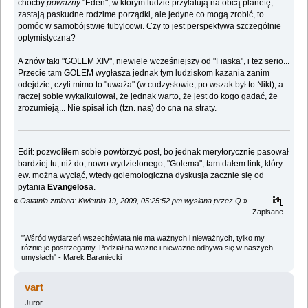
choćby
poważny
"Eden", w którym ludzie przylatują na obcą planetę,
zastają paskudne rodzime porządki, ale jedyne co mogą zrobić, to
pomóc w samobójstwie tubylcowi. Czy to jest perspektywa szczególnie
optymistyczna?
A znów taki "GOLEM XIV", niewiele wcześniejszy od "Fiaska", i też serio...
Przecie tam GOLEM wygłasza jednak tym ludziskom kazania zanim
odejdzie, czyli mimo to "uważa" (w cudzysłowie, po wszak był to Nikt), a
raczej sobie wykalkulował, że jednak warto, że jest do kogo gadać, że
zrozumieją... Nie spisał ich (tzn. nas) do cna na straty.
Edit: pozwoliłem sobie powtórzyć post, bo jednak merytorycznie pasował
bardziej tu, niż do, nowo wydzielonego, "Golema", tam dałem link, który
ew. można wyciąć, wtedy golemologiczna dyskusja zacznie się od
pytania
Evangelos
a.
«
Ostatnia zmiana: Kwietnia 19, 2009, 05:25:52 pm wysłana przez Q
»
Zapisane
"Wśród wydarzeń wszechświata nie ma ważnych i nieważnych, tylko my
różnie je postrzegamy. Podział na ważne i nieważne odbywa się w naszych
umysłach" - Marek Baraniecki
vart
Juror