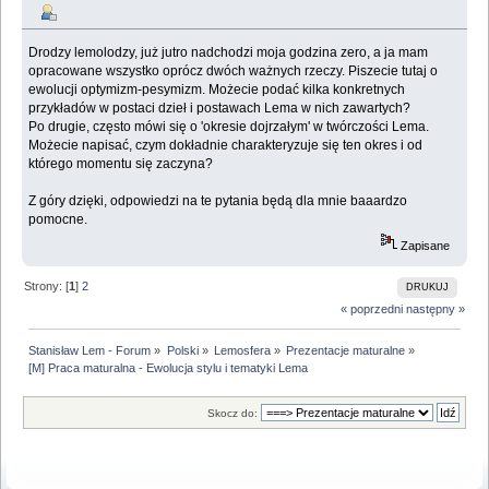
Drodzy lemolodzy, już jutro nadchodzi moja godzina zero, a ja mam
opracowane wszystko oprócz dwóch ważnych rzeczy. Piszecie tutaj o
ewolucji optymizm-pesymizm. Możecie podać kilka konkretnych
przykładów w postaci dzieł i postawach Lema w nich zawartych?
Po drugie, często mówi się o 'okresie dojrzałym' w twórczości Lema.
Możecie napisać, czym dokładnie charakteryzuje się ten okres i od
którego momentu się zaczyna?
Z góry dzięki, odpowiedzi na te pytania będą dla mnie baaardzo
pomocne.
Zapisane
Strony: [
1
]
2
DRUKUJ
« poprzedni
następny »
Stanisław Lem - Forum
»
Polski
»
Lemosfera
»
Prezentacje maturalne
»
[M] Praca maturalna - Ewolucja stylu i tematyki Lema
Skocz do: