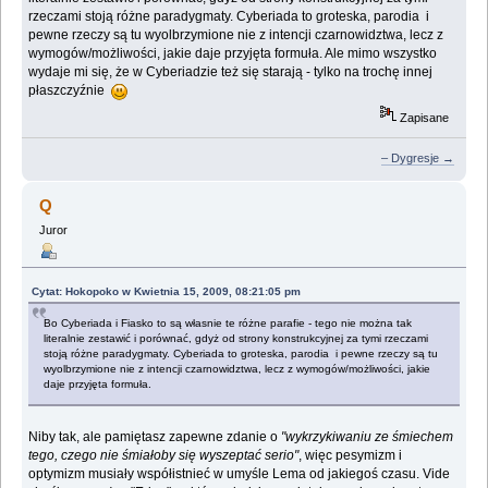
rzeczami stoją różne paradygmaty. Cyberiada to groteska, parodia i
pewne rzeczy są tu wyolbrzymione nie z intencji czarnowidztwa, lecz z
wymogów/możliwości, jakie daje przyjęta formuła. Ale mimo wszystko
wydaje mi się, że w Cyberiadzie też się starają - tylko na trochę innej
płaszczyźnie
Zapisane
– Dygresje →
Q
Juror
Cytat: Hokopoko w Kwietnia 15, 2009, 08:21:05 pm
Bo Cyberiada i Fiasko to są własnie te różne parafie - tego nie można tak
literalnie zestawić i porównać, gdyż od strony konstrukcyjnej za tymi rzeczami
stoją różne paradygmaty. Cyberiada to groteska, parodia i pewne rzeczy są tu
wyolbrzymione nie z intencji czarnowidztwa, lecz z wymogów/możliwości, jakie
daje przyjęta formuła.
Niby tak, ale pamiętasz zapewne zdanie o
"wykrzykiwaniu ze śmiechem
tego, czego nie śmiałoby się wyszeptać serio"
, więc pesymizm i
optymizm musiały współistnieć w umyśle Lema od jakiegoś czasu. Vide