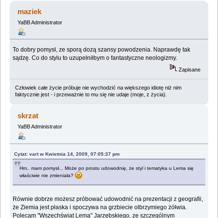
maziek
YaBB Administrator
To dobry pomysł, ze sporą dozą szansy powodzenia. Naprawdę tak
sądzę. Co do stylu to uzupełniłbym o fantastyczne neologizmy.
Zapisane
Człowiek całe życie próbuje nie wychodzić na większego idiotę niż nim
faktycznie jest - i przeważnie to mu się nie udaje (moje, z życia).
skrzat
YaBB Administrator
Cytat: vart w Kwietnia 14, 2009, 07:05:37 pm
Hm.. mam pomysł... Może po prostu udowodnię, że styl i tematyka u Lema się
właściwie nie zmieniała?
Równie dobrze możesz próbować udowodnić na prezentacji z geografii,
że Ziemia jest płaska i spoczywa na grzbiecie olbrzymiego żółwia.
Polecam "Wszechświat Lema" Jarzębskiego, ze szczególnym