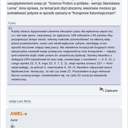
uwzględnieniem eseju pt. "Science Fiction a polityka - wersja Stanisława
Lema". Inna sprawa, że temat jest zbyt obszerny, właściwie możesz go
potraktować jedynie w sposób opisany w "Kongresie futurologicznym":
Cytuj
Każdy mówca dysponował czterema minutami czasu dla wyłożenia swych tez,
co i tak było sporo, zważywszy, że zgłoszono 198 referatów z 64 państw. Aby
przyspieszyć tempo obrad, referaty należało przestudiować na własną rękę,
przed posiedzeniem, orator zaś mówił wyłącznie cyframi, określając w ten
sposób kluczowe ustępy swej pracy; dla ułatwienia recepcji tak bogatych treści
wszyscyśmy nastawili swoje podręczne magnetofony oraz komputerki — między
tymi ostatnimi dojść miało potem do zasadniczej dyskusji. Stanley Hazelton z
delegacji USA zaszokował od razu salę, powtarzając z naciskiem: — 4, 6, 11, z
czego wynika 22; 5, 9, ergo 22; 3, 7, 2, 11, skąd wynika znowuż 22!! — Ktoś
wstał wołając, że jednak 5, ewentualnie 6, 18 i 4; Hazelton odparował zarzut
błyskawicznie, tłumacząc, że tak czy owak 22. Poszukałem w jego referacie
klucza numerycznego i dowiedziałem się, że cyfra 22 oznacza katastrofę
ostateczną.
Zapisane
sklep Lem Mróz
ANIEL-a
Juror