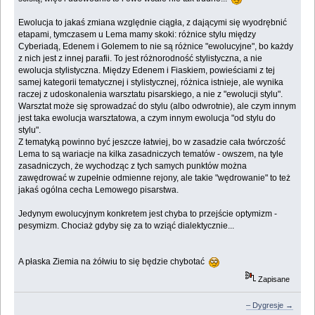
Ewolucja to jakaś zmiana względnie ciągła, z dającymi się wyodrębnić
etapami, tymczasem u Lema mamy skoki: różnice stylu między
Cyberiadą, Edenem i Golemem to nie są różnice "ewolucyjne", bo każdy
z nich jest z innej parafii. To jest różnorodność stylistyczna, a nie
ewolucja stylistyczna. Między Edenem i Fiaskiem, powieściami z tej
samej kategorii tematycznej i stylistycznej, różnica istnieje, ale wynika
raczej z udoskonalenia warsztatu pisarskiego, a nie z "ewolucji stylu".
Warsztat może się sprowadzać do stylu (albo odwrotnie), ale czym innym
jest taka ewolucja warsztatowa, a czym innym ewolucja "od stylu do
stylu".
Z tematyką powinno być jeszcze łatwiej, bo w zasadzie cała twórczość
Lema to są wariacje na kilka zasadniczych tematów - owszem, na tyle
zasadniczych, że wychodząc z tych samych punktów można
zawędrować w zupełnie odmienne rejony, ale takie "wędrowanie" to też
jakaś ogólna cecha Lemowego pisarstwa.
Jedynym ewolucyjnym konkretem jest chyba to przejście optymizm -
pesymizm. Chociaż gdyby się za to wziąć dialektycznie...
A płaska Ziemia na żółwiu to się będzie chybotać
Zapisane
– Dygresje →