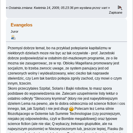
«
Ostatnia zmiana: Kwietnia 14, 2009, 05:23:36 pm wysłana przez vart
»
Zapisane
Evangelos
Juror
Przemysl dobrze temat, bo na przyklad potepianie kapitalizmu w
niektorych dzielach moze nie byc az tak oczywiste - prof. Jarzebski
dobrze podpowiedzial w ostatnim dzi-mazkowym programie, ze o ile
mozna sie zasugerowac, ze w np. Obloku Magellana promowany jest
socjalizm, to trzeba zwrocic uwage, ze system panujacy jest od
czerwonych wolny i wyidealizowany, wiec ciezko tak naprawde
stwierdzic, czy Lem tak bardzo potepia zgnily zachod, czy mowi o czym
innym, trzecim.
Skoro przeczytales Szpital, Solaris i Bajki robotow, to masz spora
podstawe do wypowiedzenia sie. Zalecam uzupelnienie listy lektur o
ostatnio odkryty "Sknocony kryminal" (ktory nie jest najwybitniejszym
dzielem Lema na pewno, ale to dobra odskocznia od science fiction i cos
innego, tak, jak Szpital) i nie jest dlugi
Polecam tez Lema silnie
filozofujacego w Golemie lub Summie Technologiae (czy pozniejszym,
niejako jej odpowiedniku, czyli w Bombie megabitowej) oraz typowe
science fiction (ale nie star, Q wybaczy, trekowo glupiutkie, ale na
najwyzszym poziomie) w Niezwyciezonym lub, jeszcze lepiej, Fiasku (to