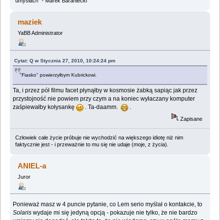
umysłach" - Marek Baraniecki
maziek
YaBB Administrator
Cytat: Q w Stycznia 27, 2010, 10:24:24 pm
"Fiasko" powierzyłbym Kubrickowi.
Ta, i przez pół filmu facet płynąłby w kosmosie żabką sapiąc jak przez
przystojność nie powiem przy czym a na koniec wyłaczany komputer
zaśpiewałby kołysankę
. Ta-daamm.
.
Zapisane
Człowiek całe życie próbuje nie wychodzić na większego idiotę niż nim
faktycznie jest - i przeważnie to mu się nie udaje (moje, z życia).
ANIEL-a
Juror
Ponieważ masz w 4 puncie pytanie, co Lem serio myślał o kontakcie, to
Solaris
wydaje mi się jedyną opcją - pokazuje nie tylko, że nie bardzo