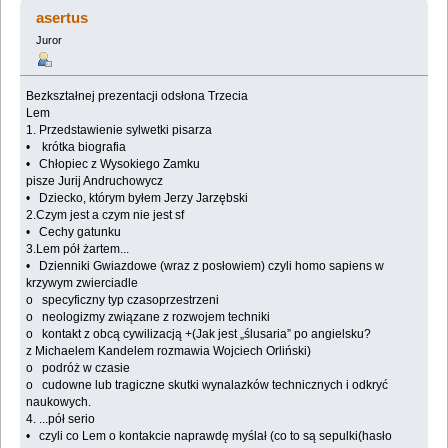
ulubionego prozaika - Matura 2010 (Przeczytany 75564
asertus
razy)
Juror
Bezkształnej prezentacji odsłona Trzecia
Lem
1. Przedstawienie sylwetki pisarza
• krótka biografia
• Chłopiec z Wysokiego Zamku
pisze Jurij Andruchowycz
• Dziecko, którym byłem Jerzy Jarzębski
2.Czym jest a czym nie jest sf
• Cechy gatunku
3.Lem pół żartem...
• Dzienniki Gwiazdowe (wraz z posłowiem) czyli homo sapiens w
krzywym zwierciadle
o specyficzny typ czasoprzestrzeni
o neologizmy związane z rozwojem techniki
o kontakt z obcą cywilizacją +(Jak jest „ślusaria” po angielsku?
z Michaelem Kandelem rozmawia Wojciech Orliński)
o podróż w czasie
o cudowne lub tragiczne skutki wynalazków technicznych i odkryć
naukowych.
4. ...pół serio
• czyli co Lem o kontakcie naprawdę myślał (co to są sepulki(hasło