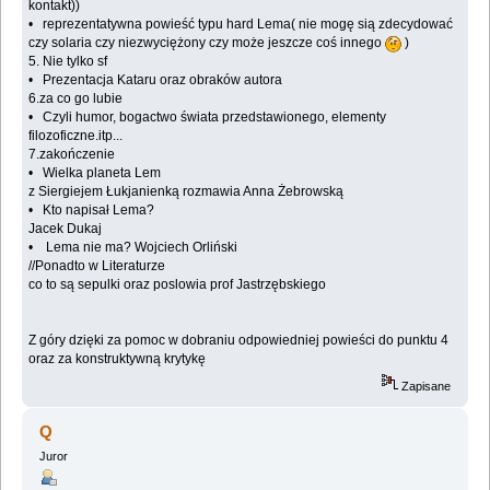
kontakt))
• reprezentatywna powieść typu hard Lema( nie mogę sią zdecydować
czy solaria czy niezwyciężony czy może jeszcze coś innego
)
5. Nie tylko sf
• Prezentacja Kataru oraz obraków autora
6.za co go lubie
• Czyli humor, bogactwo świata przedstawionego, elementy
filozoficzne.itp...
7.zakończenie
• Wielka planeta Lem
z Siergiejem Łukjanienką rozmawia Anna Żebrowską
• Kto napisał Lema?
Jacek Dukaj
• Lema nie ma? Wojciech Orliński
//Ponadto w Literaturze
co to są sepulki oraz poslowia prof Jastrzębskiego
Z góry dzięki za pomoc w dobraniu odpowiedniej powieści do punktu 4
oraz za konstruktywną krytykę
Zapisane
Q
Juror