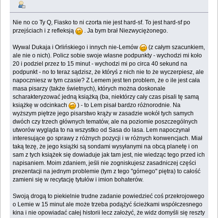
Nie no co Ty Q, Fiasko to ni czorta nie jest hard-sf. To jest hard-sf po
przejściach i z refleksją
. Ja bym brał Niezwyciężonego.
Wywal Dukaja i Orlińskiego i innych nie-Lemów
(z całym szacunkiem,
ale nie o nich). Policz sobie swoje własne podpunkty - wychodzi mi koło
20 i podziel przez to 15 minut - wychodzi mi po circa 40 sekund na
podpunkt - no to teraz sądzisz, że któryś z nich nie to że wyczerpiesz, ale
napoczniesz w tym czasie? Z Lemem jest ten problem, że o ile jest cała
masa pisarzy (także świetnych), których można doskonale
scharakteryzować jedną książką (ba, niektórzy cały czas pisali tę samą
książkę w odcinkach
) - to Lem pisał bardzo różnorodnie. Na
wyższym piętrze jego pisarstwo krąży w zasadzie wokół tych samych
dwóch czy trzech głównych tematów, ale na poziomie poszczególnych
utworów wygląda to na wszystko od Sasa do lasa. Lem napoczynał
interesujące go sprawy z różnych pozycji i w różnych konwencjach. Miał
taką tezę, że jego książki są sondami wysyłanymi na obcą planetę i on
sam z tych książek się dowiaduje jak tam jest, nie wiedząc tego przed ich
napisaniem. Moim zdaniem, jeśli nie zogniskujesz zasadniczej części
prezentacji na jednym problemie (tym z tego "górnego" piętra) to całość
zamieni się w recytację tytułów i imion bohaterów.
Swoją drogą to piekielnie trudne zadanie powiedzieć coś przekrojowego
o Lemie w 15 minut ale może trzeba podążyć ścieżkami współczesnego
kina i nie opowiadać całej historii lecz założyć, że widz domyśli się reszty