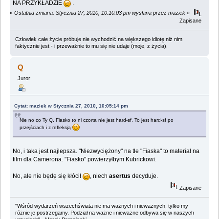
NA PRZYKŁADZIE
.
«
Ostatnia zmiana: Stycznia 27, 2010, 10:10:03 pm wysłana przez maziek
»
Zapisane
Człowiek całe życie próbuje nie wychodzić na większego idiotę niż nim
faktycznie jest - i przeważnie to mu się nie udaje (moje, z życia).
Q
Juror
Cytat: maziek w Stycznia 27, 2010, 10:05:14 pm
Nie no co Ty Q, Fiasko to ni czorta nie jest hard-sf. To jest hard-sf po
przejściach i z refleksją
No, i taka jest najlepsza. "Niezwyciężony" na tle "Fiaska" to materiał na
film dla Camerona. "Fiasko" powierzyłbym Kubrickowi.
No, ale nie będę się kłócił
, niech
asertus
decyduje.
Zapisane
"Wśród wydarzeń wszechświata nie ma ważnych i nieważnych, tylko my
różnie je postrzegamy. Podział na ważne i nieważne odbywa się w naszych