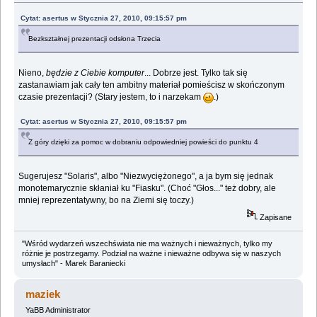
Cytat: asertus w Stycznia 27, 2010, 09:15:57 pm
Bezkształnej prezentacji odsłona Trzecia
Nieno,
będzie z Ciebie komputer
... Dobrze jest. Tylko tak się
zastanawiam jak cały ten ambitny materiał pomieścisz w skończonym
czasie prezentacji? (Stary jestem, to i narzekam
.)
Cytat: asertus w Stycznia 27, 2010, 09:15:57 pm
Z góry dzięki za pomoc w dobraniu odpowiedniej powieści do punktu 4
Sugerujesz "Solaris", albo "Niezwyciężonego", a ja bym się jednak
monotemarycznie skłaniał ku "Fiasku". (Choć "Głos..." też dobry, ale
mniej reprezentatywny, bo na Ziemi się toczy.)
Zapisane
"Wśród wydarzeń wszechświata nie ma ważnych i nieważnych, tylko my
różnie je postrzegamy. Podział na ważne i nieważne odbywa się w naszych
umysłach" - Marek Baraniecki
maziek
YaBB Administrator