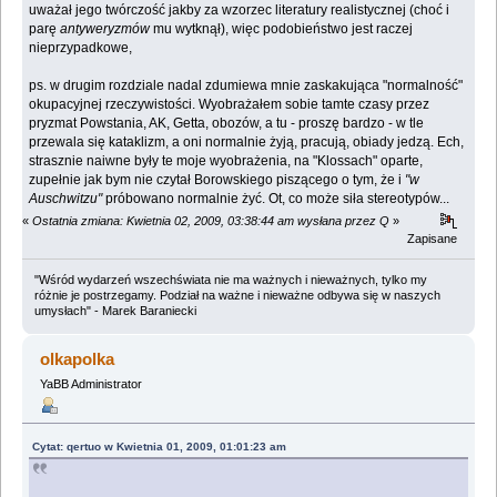
uważał jego twórczość jakby za wzorzec literatury realistycznej (choć i
parę
antyweryzmów
mu wytknął), więc podobieństwo jest raczej
nieprzypadkowe,
ps. w drugim rozdziale nadal zdumiewa mnie zaskakująca "normalność"
okupacyjnej rzeczywistości. Wyobrażałem sobie tamte czasy przez
pryzmat Powstania, AK, Getta, obozów, a tu - proszę bardzo - w tle
przewala się kataklizm, a oni normalnie żyją, pracują, obiady jedzą. Ech,
strasznie naiwne były te moje wyobrażenia, na "Klossach" oparte,
zupełnie jak bym nie czytał Borowskiego piszącego o tym, że i
"w
Auschwitzu"
próbowano normalnie żyć. Ot, co może siła stereotypów...
«
Ostatnia zmiana: Kwietnia 02, 2009, 03:38:44 am wysłana przez Q
»
Zapisane
"Wśród wydarzeń wszechświata nie ma ważnych i nieważnych, tylko my
różnie je postrzegamy. Podział na ważne i nieważne odbywa się w naszych
umysłach" - Marek Baraniecki
olkapolka
YaBB Administrator
Cytat: qertuo w Kwietnia 01, 2009, 01:01:23 am