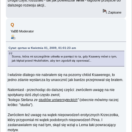
Druga część rozdziału - tak jak powiedział
Term
- łagodne przejście do
dalszego rozwoju akcji..
Zapisane
Q
YaBB Moderator
Cytat: qertuo w Kwietnia 01, 2009, 01:01:23 am
Scena, która mi szczególnie utkwiła w pamięci to ta, gdy Ksawery mówi o tym,
jak klękał przed Hrubińskim, aby ten zgodził się operować..
I właśnie dlatego nie nabrałem się na pozorny chłód Ksawerego, to
jedno zdanie wystarcza by unaocznić jak bardzo przejmował się bratem.
Natomiast - przechodąc do dalszej części: zwróciłem uwagę na nie
spotykany dziś zbyt często zwrot;
"kolega Stefana ze
studiów uniwersyteckich
"
(obecnie mówimy raczej
krótko: "studia").
Zwróciłem teź uwagę na wątek niepowodzeń erotycznych Krzeczotka,
który przypomiał mi wątek podobnych niepowodzeń Pirxa. I
zastanawiałem się nad tym, skąd się wziął u Lema taki powracający
motyw.