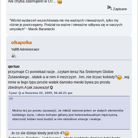
Ale chyba zabrnąłem w OT...
Zapisane
"Wśród wydarzeń wszechświata nie ma ważnych i nieważnych, tylko my
różnie je postrzegamy. Podział na ważne i nieważne odbywa się w naszych
umysłach" - Marek Baraniecki
olkapolka
YaBB Administrator
qertuo
przyznaje Ci poniekad racje...czytam teraz Na Srebrnym Globie
Żulawskiego...statek a w nim 4 mezczyzn ..hm..nie liczac kobiety?
...wg
mnie w tego typu prozie watek damsko-meski bywa po prostu
zbednym.A jak zauwazyl
Q
Cytat: Q w Kwietnia 02, 2009, 06:46:21 pm
Moźna też po prostu zauważyć, że miłość stanowi jeden ze stałych elementów
ludzkiego życia, i skoro bohater główny jest heteroseksualnym mężczyzną,
obecność kobiet musi budzić w nim określone emocje i reakcje.
..to co sie dzieje kiedy jest ich 4?