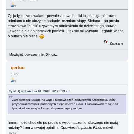
Oj..ja tylko zartowalam...pewnie ze owe buciki to jakas garniturowa
odmiana a nie aluzyjne podanie rozmiaru stopy Stefana....po prostu
teraz slowa "bucik" uzywamy w odniesieniu do dzieciecego obuwia
..ewentualnie do damskich pantofli...i tak sie mi wyrwalo. ..eghhh..wiecej
o butach nie pisne..
Zapisane
Mówią już powszechnie: Di - da...
qertuo
Juror
Cytat: Q w Kwietnia 01, 2009, 02:25:13 am
Zwróciłem teź uwagę na wątek niepowodzeń erotycznych Krzeczotka, który
przypomiał mi wątek podobnych niepowodzeń Pirxa. I zastanawiałem się nad
tym, skąd się wziął u Lema taki powracający motyw.
hmm.. może chodziło po prostu o wytłumaczenie, dlaczego nie mają
rodziny? Lem w swojej opinii nt.
Opowieści o pilocie Pirxie
mówił:
Cytuj