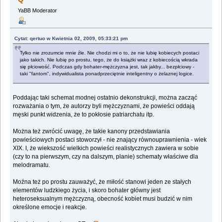
YaBB Moderator
Cytat: qertuo w Kwietnia 02, 2009, 05:33:21 pm
Tylko nie zrozumcie mnie źle. Nie chodzi mi o to, że nie lubię kobiecych postaci
jako takich. Nie lubię po prostu, tego, że do książki wraz z kobiecością wkrada
się płciowość. Podczas gdy bohater-mężczyzna jest, tak jakby... bezpłciowy -
taki "fantom", indywidualista ponadprzeciętnie inteligentny o żelaznej logice.
Poddając taki schemat modnej ostatnio dekonstrukcji, można zacząć
rozważania o tym, że autorzy byli mężczyznami, że powieści oddają
męski punkt widzenia, że to pokłosie patriarchatu itp.
Można też zwrócić uwagę, że takie kanony przedstawiania
powieściowych postaci stoworzył - nie znający równouprawnienia - wiek
XIX. I, że wiekszość wielkich powieści realistycznych zawiera w sobie
(czy to na pierwszym, czy na dalszym, planie) schematy właściwe dla
melodramatu.
Moźna też po prostu zauważyć, że miłość stanowi jeden ze stałych
elementów ludzkiego życia, i skoro bohater główny jest
heteroseksualnym mężczyzną, obecność kobiet musi budzić w nim
określone emocje i reakcje.