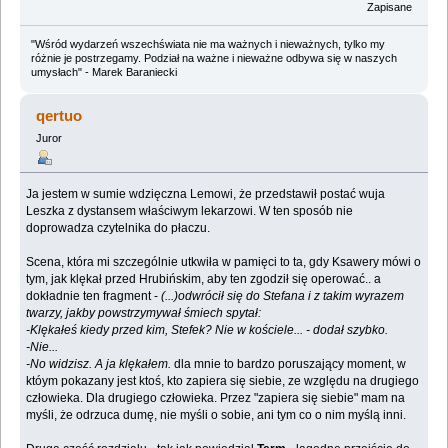
Zapisane
"Wśród wydarzeń wszechświata nie ma ważnych i nieważnych, tylko my
różnie je postrzegamy. Podział na ważne i nieważne odbywa się w naszych
umysłach" - Marek Baraniecki
qertuo
Juror
Ja jestem w sumie wdzięczna Lemowi, że przedstawił postać wuja
Leszka z dystansem właściwym lekarzowi. W ten sposób nie
doprowadza czytelnika do płaczu.
Scena, która mi szczególnie utkwiła w pamięci to ta, gdy Ksawery mówi o
tym, jak klękał przed Hrubińskim, aby ten zgodził się operować.. a
dokładnie ten fragment -
(...)odwrócił się do Stefana i z takim wyrazem
twarzy, jakby powstrzymywał śmiech spytał:
-Klękałeś kiedy przed kim, Stefek? Nie w kościele... - dodał szybko.
-Nie...
-No widzisz. A ja klękałem.
dla mnie to bardzo poruszający moment, w
któym pokazany jest ktoś, kto zapiera się siebie, ze względu na drugiego
człowieka. Dla drugiego człowieka. Przez "zapiera się siebie" mam na
myśli, że odrzuca dumę, nie myśli o sobie, ani tym co o nim myślą inni.