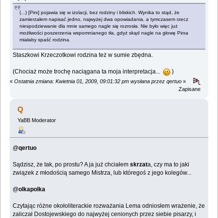
(...) [Pirx] pojawia się w izolacji, bez rodziny i bliskich. Wynika to stąd, że
zamierzałem napisać jedno, najwyżej dwa opowiadania, a tymczasem rzecz
niespodziewanie dla mnie samego nagle się rozrosła. Nie było więc już
możliwości poszerzenia wspomnianego tła, gdyż skąd nagle na głowę Pirxa
miałaby spaść rodzina.
Staszkowi Krzeczotkowi rodzina też w sumie zbędna.
(Chociaż może trochę naciągana ta moja interpretacja...
)
«
Ostatnia zmiana: Kwietnia 01, 2009, 09:01:32 pm wysłana przez qertuo
»
Zapisane
Q
YaBB Moderator
@
qertuo
Sądzisz, że tak, po prostu? A ja już chciałem
skrzat
a, czy ma to jaki
związek z młodością samego Mistrza, lub któregoś z jego kolegów...
@
olkapolka
Czytając różne okołoliterackie rozważania Lema odniosłem wrażenie, że
zaliczał Dostojewskiego do najwyżej cenionych przez siebie pisarzy, i