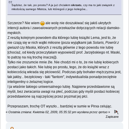
Sądzisz, że tak, po prostu? A ja już chciałem
skrzat
a, czy ma to jaki związek z
młodością samego Mistrza, lub któregoś z jego kolegów...
Szczerze? Nie wiem
ale wolę nie doszukiwać się jakiś ukrytych
intencji autora i zawoalowanych przekazów dotyczących relacji damsko-
męskich.
Z resztą kolejnym powodem dla którego lubię książki Lema, jest to, że
nie czają się w nich wątki miłosne (poza wyjątkami jak
Solaris, Powrót z
gwiazd
czy
Maska
, których z resztą głównie z tego powodu nie lubię
[chociaż, od kiedy przeczytałam wypowiedź prof. Jarzębskiego nt. Maski,
to patrzę na nią trochę inaczej]).
Tylko nie zrozumcie mnie źle. Nie chodzi mi o to, że nie lubię kobiecych
postaci jako takich. Nie lubię po prostu, tego, że do książki wraz z
kobiecością wkrada się płciowość. Podczas gdy bohater-mężczyzna jest,
tak jakby... bezpłciowy - taki "fantom", indywidualista ponadprzeciętnie
inteligentny o żelaznej logice.
I ja właśnie takiego uniwersalnego lubię. Najpierw przedstawione są
myśli, bez zwracania uwagi na płeć, podczas gdy myśli postaci kobiecej
przedstawione są najczęściej przez pryzmat jej płci.
Przepraszam, trochę OT wyszło... bardziej w sumie w Pirxa celując.
«
Ostatnia zmiana: Kwietnia 02, 2009, 05:35:32 pm wysłana przez qertuo
»
Zapisane
Q