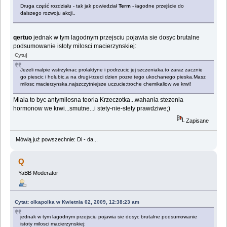
Druga część rozdziału - tak jak powiedział
Term
- łagodne przejście do
dalszego rozwoju akcji..
qertuo
jednak w tym lagodnym przejsciu pojawia sie dosyc brutalne
podsumowanie istoty milosci macierzynskiej:
Cytuj
Jezeli malpie wstrzyknac prolaktyne i podrzucic jej szczeniaka,to zaraz zacznie
go piescic i holubic,a na drugi-trzeci dzien pozre tego ukochanego pieska.Masz
milosc macierzynska,najszczytniejsze uczucie:troche chemikaliow we krwi!
Miala to byc antymilosna teoria Krzeczotka...wahania stezenia
hormonow we krwi...smutne...i stety-nie-stety prawdziwe;)
Zapisane
Mówią już powszechnie: Di - da...
Q
YaBB Moderator
Cytat: olkapolka w Kwietnia 02, 2009, 12:38:23 am
jednak w tym lagodnym przejsciu pojawia sie dosyc brutalne podsumowanie
istoty milosci macierzynskiej: