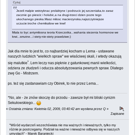
Cytuj
Jezeli malpie wstrzyknac prolaktyne i podrzucic jej szczeniaka,to zaraz
zacznie go piescic i holubic,a na drugi-trzeci dzien pozre tego
ukochanego pieska.Masz milosc macierzynska,najszczytniejsze
uczucie:troche chemikaliow we krwi!
Miala to byc antymilosna teoria Krzeczotka...wahania stezenia hormonow we
krwi...smutne...i stety-nie-stety prawdziwe;)
Jak dla mnie to jest to, co najbardziej kocham u Lema - ustawane
naszych ludzkich "wielkich spraw" we właściwej skali, i wtedy okazują
*
się malutkie
. Lem leczy nas pięknie z gatunkowej manii wielkości,
odziera ze złudzeń i oducza absolutyzowania pewnych spraw. Dlatego
zwę Go - Mistrzem.
ps. też się zastanawiam czy Obirek, to nie przez Lema...
*No, ale - że znów skoczę do przodu - zawsze był mi bliski cynizm
Sekułowskiego...
«
Ostatnia zmiana: Kwietnia 02, 2009, 03:40:42 am wysłana przez Q
»
Zapisane
"Wśród wydarzeń wszechświata nie ma ważnych i nieważnych, tylko my
różnie je postrzegamy. Podział na ważne i nieważne odbywa się w naszych
umysłach" - Marek Baraniecki