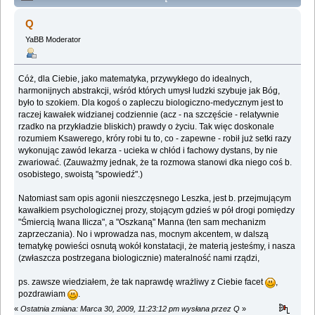
Lemologiczna [Szpital Przemienienia] (Przeczytany
Q
571321 razy)
YaBB Moderator
Cóż, dla Ciebie, jako matematyka, przywykłego do idealnych,
harmonijnych abstrakcji, wśród których umysł ludzki szybuje jak Bóg,
było to szokiem. Dla kogoś o zapleczu biologiczno-medycznym jest to
raczej kawałek widzianej codziennie (acz - na szczęście - relatywnie
rzadko na przykładzie bliskich) prawdy o życiu. Tak więc doskonale
rozumiem Ksawerego, króry robi tu to, co - zapewne - robił już setki razy
wykonując zawód lekarza - ucieka w chłód i fachowy dystans, by nie
zwariować. (Zauważmy jednak, że ta rozmowa stanowi dka niego coś b.
osobistego, swoistą "spowiedź".)
Natomiast sam opis agonii nieszczęsnego Leszka, jest b. przejmującym
kawałkiem psychologicznej prozy, stojącym gdzieś w pół drogi pomiędzy
"Śmiercią Iwana Ilicza", a "Oszkaną" Manna (ten sam mechanizm
zaprzeczania). No i wprowadza nas, mocnym akcentem, w dalszą
tematykę powieści osnutą wokół konstatacji, że materią jesteśmy, i nasza
(zwłaszcza postrzegana biologicznie) materalność nami rządzi,
ps. zawsze wiedziałem, że tak naprawdę wrażliwy z Ciebie facet
,
pozdrawiam
.
«
Ostatnia zmiana: Marca 30, 2009, 11:23:12 pm wysłana przez Q
»