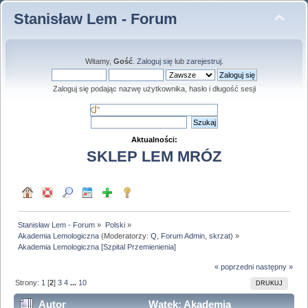
Stanisław Lem - Forum
Witamy,
Gość
.
Zaloguj się
lub
zarejestruj
.
Zaloguj się podając nazwę użytkownika, hasło i długość sesji
Aktualności:
SKLEP LEM MRÓZ
Stanisław Lem - Forum
»
Polski
»
Akademia Lemologiczna
(Moderatorzy:
Q
,
Forum Admin
,
skrzat
) »
Akademia Lemologiczna [Szpital Przemienienia]
« poprzedni
następny »
Strony:
1
[
2
]
3
4
...
10
DRUKUJ
Autor
Wątek: Akademia