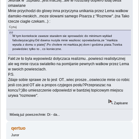
Jednak w Szpitalu...jest inaczej...ale te rozdzialy dopiero tutaj beda
omawiane
Mnie przychodzi do glowy inna przyczyna unikania przez Lema watkow
damsko-meskich...moze slowami samego Pisarza z "Rozmow"..(na Tako
rzecze ciagle czekam...) :
Cytuj
W tym kontekscie zawsze staralem sie sprowadzic do minimum wyklad
fabularyzacyjny.Od dawna nuzyla mnie wazkosc opowiadania,ze "markiza
wyszla z domu o piatej".Po cholere mi markiza,jej dom i godzina piata.Trzeba
powiedziec tylko to , co konieczne.
Fakt ze to byla wypowiedz dotyczaca realizmu...powiesci realistycznej
ale wg mnie rzuca swiatelko na pomijanie pewnych watkow przez Lema
w swoich powiesciach.
P.S.
Zdaje sobie sprawe ze to jest OT...wiec prosze...oswieccie mnie co robic
jesli cos jest OT ale a propos czyjegos postu?Przepraszac na
koncu?;)Bo umieszczenie odpowiedzi w bardziej topicowym miejscu
urywa "rozmowe".
Zapisane
Mówią już powszechnie: Di - da...
qertuo
Juror