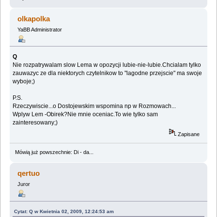
olkapolka
YaBB Administrator
Q
Nie rozpatrywalam slow Lema w opozycji lubie-nie-lubie.Chcialam tylko
zauwazyc ze dla niektorych czytelnikow to "lagodne przejscie" ma swoje
wyboje;)
P.S.
Rzeczywiscie...o Dostojewskim wspomina np w Rozmowach...
Wplyw Lem -Obirek?Nie mnie oceniac.To wie tylko sam
zainteresowany;)
Zapisane
Mówią już powszechnie: Di - da...
qertuo
Juror
Cytat: Q w Kwietnia 02, 2009, 12:24:53 am