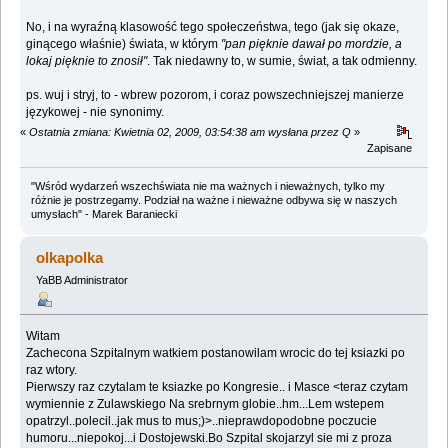
No, i na wyraźną klasowość tego społeczeństwa, tego (jak się okaze,
ginącego właśnie) świata, w którym
"pan pięknie dawał po mordzie, a
lokaj pięknie to znosił"
. Tak niedawny to, w sumie, świat, a tak odmienny.
ps. wuj i stryj, to - wbrew pozorom, i coraz powszechniejszej manierze
językowej - nie synonimy.
«
Ostatnia zmiana: Kwietnia 02, 2009, 03:54:38 am wysłana przez Q
»
Zapisane
"Wśród wydarzeń wszechświata nie ma ważnych i nieważnych, tylko my
różnie je postrzegamy. Podział na ważne i nieważne odbywa się w naszych
umysłach" - Marek Baraniecki
olkapolka
YaBB Administrator
Witam
Zachecona Szpitalnym watkiem postanowilam wrocic do tej ksiazki po
raz wtory.
Pierwszy raz czytalam te ksiazke po Kongresie.. i Masce <teraz czytam
wymiennie z Zulawskiego Na srebrnym globie..hm...Lem wstepem
opatrzyl..polecil..jak mus to mus;)>..nieprawdopodobne poczucie
humoru...niepokoj...i Dostojewski.Bo Szpital skojarzyl sie mi z proza