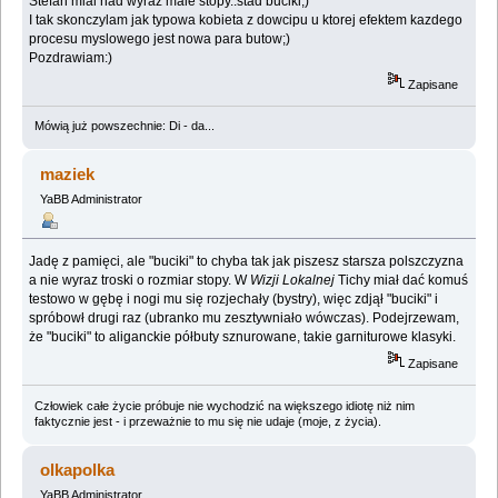
Stefan mial nad wyraz male stopy..stad buciki;)
I tak skonczylam jak typowa kobieta z dowcipu u ktorej efektem kazdego
procesu myslowego jest nowa para butow;)
Pozdrawiam:)
Zapisane
Mówią już powszechnie: Di - da...
maziek
YaBB Administrator
Jadę z pamięci, ale "buciki" to chyba tak jak piszesz starsza polszczyzna
a nie wyraz troski o rozmiar stopy. W
Wizji Lokalnej
Tichy miał dać komuś
testowo w gębę i nogi mu się rozjechały (bystry), więc zdjął "buciki" i
spróbowł drugi raz (ubranko mu zesztywniało wówczas). Podejrzewam,
że "buciki" to aliganckie półbuty sznurowane, takie garniturowe klasyki.
Zapisane
Człowiek całe życie próbuje nie wychodzić na większego idiotę niż nim
faktycznie jest - i przeważnie to mu się nie udaje (moje, z życia).
olkapolka
YaBB Administrator