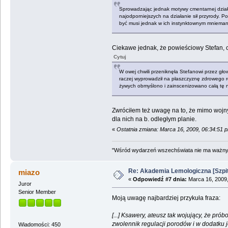
Sprowadzając jednak motywy cmentarnej działal
najodporniejszych na działanie sił przyrody.
być musi jednak w ich instynktownym mniemaniu
Ciekawe jednak, że powieściowy Stefan, c
Cytuj
W owej chwili przeniknęła Stefanowi przez gło
raczej wyprowadził na płaszczyznę zdrowego roz
żywych obmyślono i zainscenizowano całą tę ni
Zwróciłem też uwagę na to, że mimo wojny
dla nich na b. odległym planie.
«
Ostatnia zmiana: Marca 16, 2009, 06:34:51 
"Wśród wydarzeń wszechświata nie ma ważnych
Re: Akademia Lemologiczna [Szpit
miazo
«
Odpowiedź #7 dnia:
Marca 16, 2009,
Juror
Senior Member
Moją uwagę najbardziej przykuła fraza:
[...] Ksawery, ateusz tak wojujący, że pr
zwolennik regulacji porodów i w dodatku j
Wiadomości: 450