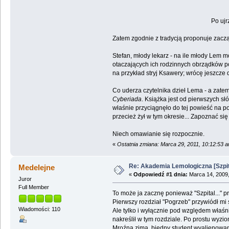
Po uj
Zatem zgodnie z tradycją proponuje zaczą
Stefan, młody lekarz - na ile młody Lem 
otaczających ich rodzinnych obrządków p
na przykład stryj Ksawery; wrócę jeszcze 
Co uderza czytelnika dzieł Lema - a zatem
Cyberiada
. Książka jest od pierwszych s
właśnie przyciągnęło do tej powieść na poc
przecież żył w tym okresie... Zapoznać się
Niech omawianie się rozpocznie.
«
Ostatnia zmiana: Marca 29, 2011, 10:12:53 
Re: Akademia Lemologiczna [Szpit
Medelejne
«
Odpowiedź #1 dnia:
Marca 14, 2009,
Juror
Full Member
To może ja zacznę ponieważ "Szpital..."
Pierwszy rozdział "Pogrzeb" przywiódł mi 
Wiadomości: 110
Ale tylko i wyłącznie pod względem właśn
nakreślił w tym rozdziale. Po prostu wyzio
Mroźna zima, biedny student,wyalienowa