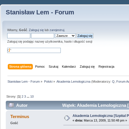
Stanisław Lem - Forum
Witamy,
Gość
.
Zaloguj się
lub
zarejestruj
.
Zaloguj się podając nazwę użytkownika, hasło i długość sesji
Strona główna
Pomoc
Szukaj
Kalendarz
Zaloguj się
Rejestracja
Stanisław Lem - Forum
»
Polski
»
Akademia Lemologiczna
(Moderatorzy:
Q
,
Forum A
Strony: [
1
]
2
3
...
10
Autor
Wątek: Akademia Lemologiczna [S
Akademia Lemologiczna [Szpital P
Terminus
«
dnia:
Marca 13, 2009, 11:50:48 pm »
Gość