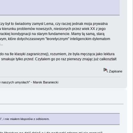
m czy był to świadomy zamysł Lema, czy raczej jednak moja prywatna
d) w kierunku problemów nowszych, niesionych przez wiek XX z jego
ckiej kondygnacji na starym fundamencie. Mamy tą samą, starą
ym, które dotychczasowym "teoretycznym" inteligenckim dylematom
..
ado na tle klasyki zagranicznej), rozumiem, że była męcząca jako lektura
ze smakuje tylko
przed
. Czytałem go po raz pierwszy znając już całkoształt
Zapisane
w naszych umysłach" - Marek Baraniecki
i", i nie miałem kłopotów z odbiorem.