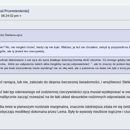
al Przemienienia]
 06:24:02 pm »
dzi Stefana-ojca:
e? No, nie mogłeś chcieć, kiedy cię nie było. Widzisz, ja też nie chciałem, żebyś ty przyszedł na 
le, ale ty jesteś ten rzeczywisty...
 jednak skierowane z ust ojca do syna (małego dziecka) brzmią dość okrutnie. Co innego gdyby ta
ecka.. które po usłyszeniu takich słów mogłoby raczej odpowiedzieć: "..ale to znaczy że jestem le
ie jak brak zrozumienia może wyniknąć nie ze złej woli, ale z patrzenia na świat nie tyle z innej p
 raniąca, lub nie, zależało do stopnia ówczesnej świadomości, i wrażliwosci Stef
ć taki typ oderwanego od codziennej rzeczywistości ojca musiał wystepować w ow
litycznie zacząć rozważać na ile taki układ stosunków rodzinnych odpowiadał za
 dla mnie w pierwszym rozdziale marginalna, znacznie istotniejsza zdała mi się (
byczaju modlitwy) dokonana przez Lema. Były to wywody niezbicie logiczne i rzuc