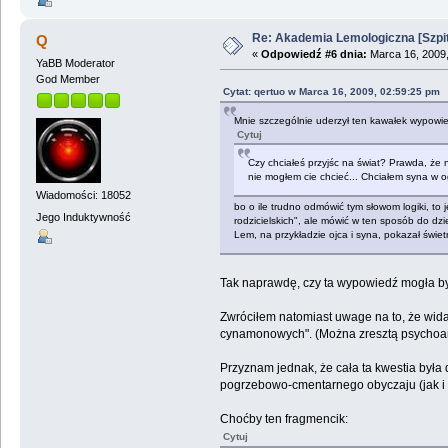
Re: Akademia Lemologiczna [Szpit
Q
«
Odpowiedź #6 dnia:
Marca 16, 2009,
YaBB Moderator
God Member
Cytat: qertuo w Marca 16, 2009, 02:59:25 pm
Mnie szczególnie uderzył ten kawałek wypowie
Cytuj
Czy chciałeś przyjśc na świat? Prawda, że ni
nie mogłem cie chcieć... Chciałem syna w ogó
Wiadomości: 18052
bo o ile trudno odmówić tym słowom logiki, to
Jego Induktywność
rodzicielskich", ale mówić w ten sposób do dzi
Lem, na przykładzie ojca i syna, pokazał świetn
Tak naprawdę, czy ta wypowiedź mogła być
Zwróciłem natomiast uwage na to, że wida
cynamonowych". (Można zresztą psychoana
Przyznam jednak, że cała ta kwestia była
pogrzebowo-cmentarnego obyczaju (jak i o
Choćby ten fragmencik:
Cytuj