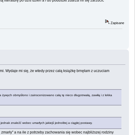
ą literaturę po dziś dzień a i do poduszki zdarza mi się zarzucić
Zapisane
mi. Wydaje mi się, że wtedy przez całą książkę brnęłam z uczuciam
iska żywych obmyślono i zainscenizowano całą tę nieco długotrwałą, zawiłą i z lekka
 jednak znaleźć wobec umarłych jakiejś jednolitej a ciągłej postawy.
. zmarły" a na ile z potrzeby zachowania się wobec najbliższej rodziny