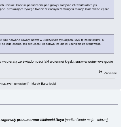
ch ubierać, kłaść im poduszeczki pod głowy i zamykać ich w futerałach jak
opne, przerażające żywego trwanie w ciasnym zamknięciu trumny, które widać lepsze
lubił narwane kawały, nawet w uroczystych sytuacjach. Myśl tę zaraz stłumił, a
 po jego osobie, tak żenującą i kłopotliwą, że dla jej usunięcia ze środowiska
y wypierają ze świadomości fakt wojennej klęski, sprawa wojny występuje
Zapisane
w naszych umysłach" - Marek Baraniecki
,
zagorzały prenumerator biblioteki Boya
[podkreślenie moje - miazo],