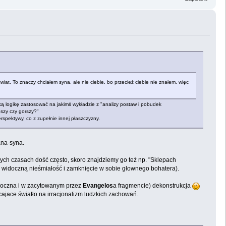
świat. To znaczy chciałem syna, ale nie ciebie, bo przecież ciebie nie znałem, więc
ką logikę zastosować na jakimś wykładzie z "analizy postaw i pobudek
pszy czy gorszy?"
erspektywy, co z zupełnie innej płaszczyzny.
ana-syna.
ych czasach dość często, skoro znajdziemy go też np. "Sklepach
 widoczną nieśmiałość i zamknięcie w sobie głownego bohatera).
widoczna i w zacytowanym przez
Evangelos
a fragmencie) dekonstrukcja
ajace światło na irracjonalizm ludzkich zachowań.