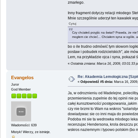
zmarłego.
Inny fragment dotyczy relacji młodego Ste
Mnie szczególnie uderzył ten kawałek wyp
Cytuj
Czy chciałeś przyjśc na świat? Prawda, że nie? 
mogłem cie chcieć... Chciałem syna w ogóle, ale
bo o ile trudno odmówić tym słowom logiki
postaw i pobudek rodzicielskich", ale mów
Lem, na przykładzie ojca i syna, pokazał ś
«
Ostatnia zmiana: Marca 16, 2009, 03:01:33 
Re: Akademia Lemologiczna [Szpit
Evangelos
«
Odpowiedź #5 dnia:
Marca 16, 2009,
Juror
God Member
Ja, w odroznieniu od Madelejne, polecilbym
przemienienia zupelnie do tej opinii nie 
całej kunsztowności postępowania, jakim u
czy nie brzmi to Wam na wskros "solarist
dowiadywac sie co inni maja do powiedze
Podoba mi sie ta wedrowka mlodego lekarza
recenzujac Hendersona, krola deszczu przyz
Wiadomości: 639
wskros naziemnym i typowo polskim (bo mnie
Mistyk! Wierzy, ze istnieje.