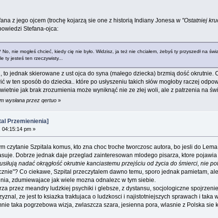
fana z jego ojcem (trochę kojarzą sie one z historią Indiany Jonesa w
"Ostatniej kru
owiedzi Stefana-ojca:
No, nie mogłeś chcieć, kiedy cię nie było. Widzisz, ja też nie chciałem, żebyś ty przyszedł na świ
 ty jesteś ten rzeczywisty...
, to jednak skierowane z ust ojca do syna (małego dziecka) brzmią dość okrutnie.
ić w ten sposób do dziecka.. które po usłyszeniu takich słów mogłoby raczej odpowi
wietnie jak brak zrozumienia może wyniknąć nie ze złej woli, ale z patrzenia na świa
pm wysłana przez qertuo
»
al Przemienienia]
 04:15:14 pm »
 czytanie Szpitala komus, kto zna choc troche tworczosc autora, bo jesli do Lema pr
pasuje. Dobrze jednak daje przeglad zainteresowan mlodego pisarza, ktore pojawia s
siłują nadać okrągłość okrutnie kanciastemu przejściu od życia do śmierci, nie potr
ycznie"? Co ciekawe, Szpital przeczytalem dawno temu, sporo jednak pamietam, ale
nia, zdumiewajace jak wiele mozna odnalezc w tym siebie.
 przez meandry ludzkiej psychiki i glebsze, z dystansu, socjologiczne spojrzenie 
nal, ze jest to ksiazka traktujaca o ludzkosci i najistotniejszych sprawach i taka 
 taka pogrzebowa wizja, zwlaszcza szara, jesienna pora, wlasnie z Polska sie kojar