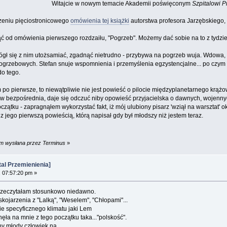
Witajcie w nowym temacie Akademii poświęconym
Szpitalowi 
rzeniu pięciostronicowego
omówienia tej książki
autorstwa profesora Jarzębskiego, 
ć od omówienia pierwszego rozdzaiłu, "Pogrzeb". Możemy dać sobie na to z tydzi
mógł się z nim utożsamiać, zgadnąć nietrudno - przybywa na pogrzeb wuja. Wdowa, c
ogrzebowych. Stefan snuje wspomnienia i przemyślenia egzystencjalne... po czym
do tego.
 po pierwsze, to niewątpliwie nie jest powieść o pilocie międzyplanetarnego krążow
łów bezpośrednia, daje się odczuć niby opowieść przyjacielska o dawnych, wojennyc
zątku - zapragnąłem wykorzystać fakt, iż mój ulubiony pisarz 'wziął na warsztat' ok
 z jego pierwszą powieścią, którą napisał gdy był młodszy niż jestem teraz.
am wysłana przez Terminus
»
al Przemienienia]
 07:57:20 pm »
 przeczytałam stosunkowo niedawno.
skojarzenia z "Lalką", "Weselem", "Chłopami"...
ie specyficznego klimatu jaki Lem
nęła na mnie z tego początku taka..."polskość".
ny młody człowiek na