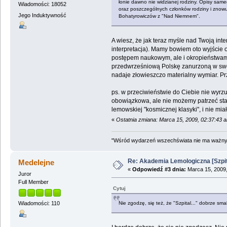
łonie dawno nie widzianej rodziny. Opisy sam
Wiadomości: 18052
oraz poszczególnych członków rodziny i znowu
Jego Induktywność
Bohatyrowiczów z "Nad Niemnem".
A wiesz, że jak teraz myśle nad Twoją int
interpretacja). Mamy bowiem oto wyjście o
postępem naukowym, ale i okropieństwam
przedwrześniową Polskę zanurzoną w sw
nadaje złowieszczo materialny wymiar. Pr
ps. w przeciwieństwie do Ciebie nie wyrzuc
obowiązkowa, ale nie możemy patrzeć sta
lemowskiej "kosmicznej klasyki", i nie mi
«
Ostatnia zmiana: Marca 15, 2009, 02:37:43 
"Wśród wydarzeń wszechświata nie ma ważnych
Re: Akademia Lemologiczna [Szpit
Medelejne
«
Odpowiedź #3 dnia:
Marca 15, 2009,
Juror
Full Member
Cytuj
Nie zgodzę, się też, że "Szpital..." dobrze sma
Wiadomości: 110