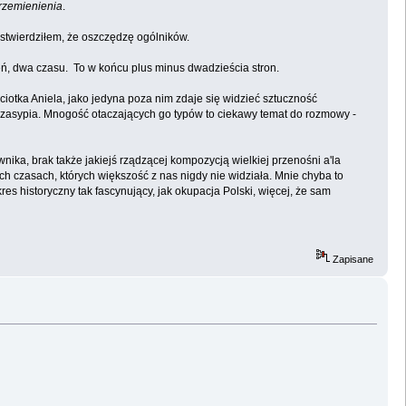
Przemienienia
.
stwierdziłem, że oszczędzę ogólników.
eń, dwa czasu. To w końcu plus minus dwadzieścia stron.
iotka Aniela, jako jedyna poza nim zdaje się widzieć sztuczność
 zasypia. Mnogość otaczających go typów to ciekawy temat do rozmowy -
nika, brak także jakiejś rządzącej kompozycją wielkiej przenośni a'la
h czasach, których większość z nas nigdy nie widziała. Mnie chyba to
res historyczny tak fascynujący, jak okupacja Polski, więcej, że sam
Zapisane