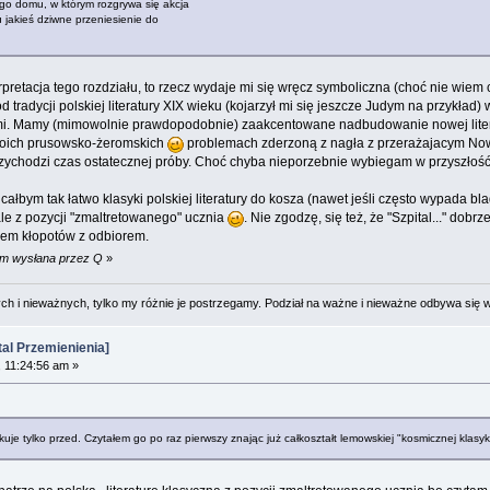
ego domu, w którym rozgrywa się akcja
 jakieś dziwne przeniesienie do
erpretacja tego rozdziału, to rzecz wydaje mi się wręcz symboliczna (choć nie wie
d tradycji polskiej literatury XIX wieku (kojarzył mi się jeszcze Judym na przykła
i. Mamy (mimowolnie prawdopodobnie) zaakcentowane nadbudowanie nowej litera
oich prusowsko-żeromskich
problemach zderzoną z nagła z przerażajacym Now
zychodzi czas ostatecznej próby. Choć chyba nieporzebnie wybiegam w przyszłość.
ałbym tak łatwo klasyki polskiej literatury do kosza (nawet jeśli często wypada bl
le z pozycji "zmaltretowanego" ucznia
. Nie zgodzę, się też, że "Szpital..." dobr
ałem kłopotów z odbiorem.
am wysłana przez Q
»
 i nieważnych, tylko my różnie je postrzegamy. Podział na ważne i nieważne odbywa się 
al Przemienienia]
 11:24:56 am »
kuje tylko przed. Czytałem go po raz pierwszy znając już całkoształt lemowskiej "kosmicznej klasyk