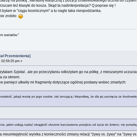
patrzę na polską , literaturę klasyczną z pozycji zmaltretowanego ucznia bo czytam t
zucam też klasyki do kosza. Skąd ta nadinterpretacja? Q popraw się !
at byłam w "ciągu kosmicznym" a tu nagle taka niespodzianka.
nie zrobiło
em wariatów."
al Przemienienia]
 02:59:25 pm »
 czytałam
Szpital..
ale po przeczytaniu odłożyłam go na półkę, z mieszanymi uczucia
ba za oknem.
 w pamięci utkwiły mi fragmenty dotyczące ogólnej postawy wobec zmarłych:
pozostałość, jakąś resztę po jego osobie, tak żenującą i kłopotliwą, że dla jej usunięcia ze środow
ia, jakim usiłują nadać okrągłość okrutnie kanciastemu przejściu od życia do śmierci, nie potrafią
ta nieumiejętność wynika z konieczności zmiany relacji "żywy vs. żywy" na "żywy vs