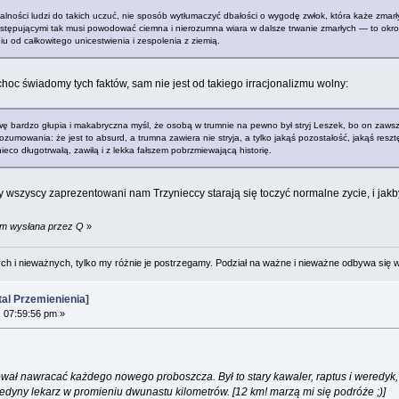
ności ludzi do takich uczuć, nie sposób wytłumaczyć dbałości o wygodę zwłok, która każe zmarły
 Postępującymi tak musi powodować ciemna i nierozumna wiara w dalsze trwanie zmarłych — to okr
 od całkowitego unicestwienia i zespolenia z ziemią.
hoc świadomy tych faktów, sam nie jest od takiego irracjonalizmu wolny:
wę bardzo głupia i makabryczna myśl, że osobą w trumnie na pewno był stryj Leszek, bo on zawsze 
umowania: że jest to absurd, a trumna zawiera nie stryja, a tylko jakąś pozostałość, jakąś resztę
eco długotrwałą, zawiłą i z lekka fałszem pobrzmiewającą historię.
 wszyscy zaprezentowani nam Trzynieccy starają się toczyć normalne zycie, i jakb
pm wysłana przez Q
»
 i nieważnych, tylko my różnie je postrzegamy. Podział na ważne i nieważne odbywa się 
al Przemienienia]
 07:59:56 pm »
óbował nawracać każdego nowego proboszcza. Był to stary kawaler, raptus i weredyk
edyny lekarz w promieniu dwunastu kilometrów. [12 km! marzą mi się podróże ;)]