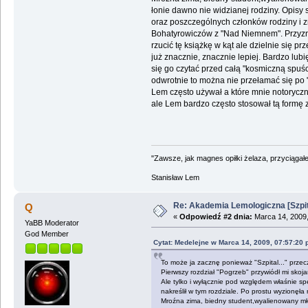
łonie dawno nie widzianej rodziny. Opisy
oraz poszczególnych członków rodziny i z
Bohatyrowiczów z "Nad Niemnem". Przyzn
rzucić tę książkę w kąt ale dzielnie się p
już znacznie, znacznie lepiej. Bardzo lubi
się go czytać przed całą "kosmiczną spuśc
odwrotnie to można nie przełamać się po 
Lem często używał a które mnie notoryczni
ale Lem bardzo często stosował tą formę z
"Zawsze, jak magnes opiłki żelaza, przyciągał
Stanisław Lem
Re: Akademia Lemologiczna [Szpit
Q
«
Odpowiedź #2 dnia:
Marca 14, 2009,
YaBB Moderator
God Member
Cytat: Medelejne w Marca 14, 2009, 07:57:20
To może ja zacznę ponieważ "Szpital..." prz
Pierwszy rozdział "Pogrzeb" przywiódł mi skoja
Ale tylko i wyłącznie pod względem właśnie sp
nakreślił w tym rozdziale. Po prostu wyzionęła
Mroźna zima, biedny student,wyalienowany mł