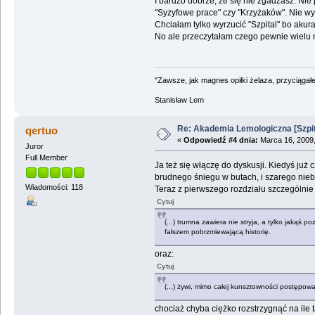
I bardzo dobrze, że się nie zgadzasz. Nie 
"Syzyfowe prace" czy "Krzyżaków". Nie wyr
Chciałam tylko wyrzucić "Szpital" bo akur
No ale przeczytałam czego pewnie wielu 
"Zawsze, jak magnes opiłki żelaza, przyciągał
Stanisław Lem
Re: Akademia Lemologiczna [Szpit
qertuo
«
Odpowiedź #4 dnia:
Marca 16, 2009,
Juror
Full Member
Ja też się włączę do dyskusji. Kiedyś już
brudnego śniegu w butach, i szarego nie
Wiadomości: 118
Teraz z pierwszego rozdziału szczególnie
Cytuj
(...) trumna zawiera nie stryja, a tylko jakąś 
fałszem pobrzmiewającą historię.
oraz:
Cytuj
(...) żywi, mimo całej kunsztowności postępowan
chociaż chyba ciężko rozstrzygnąć na ile 