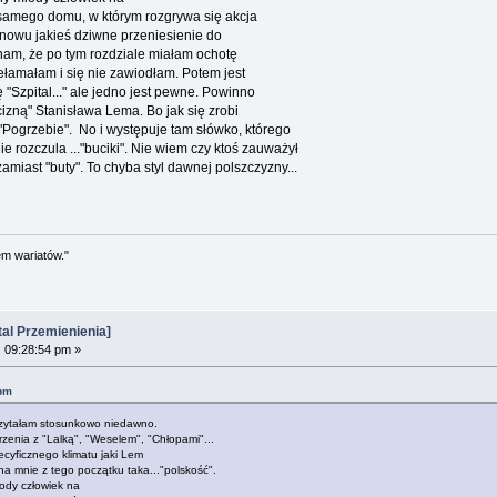
 samego domu, w którym rozgrywa się akcja
nowu jakieś dziwne przeniesienie do
am, że po tym rozdziale miałam ochotę
rzełamałam i się nie zawiodłam. Potem jest
ę "Szpital..." ale jedno jest pewne. Powinno
izną" Stanisława Lema. Bo jak się zrobi
"Pogrzebie". No i występuje tam słówko, którego
e rozczula ..."buciki". Nie wiem czy ktoś zauważył
amiast "buty". To chyba styl dawnej polszczyzny...
em wariatów."
al Przemienienia]
 09:28:54 pm »
 pm
eczytałam stosunkowo niedawno.
rzenia z "Lalką", "Weselem", "Chłopami"...
ecyficznego klimatu jaki Lem
 na mnie z tego początku taka..."polskość".
ody człowiek na