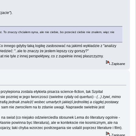
cjacie"
).
at. To znaczy chciałem syna, ale nie ciebie, bo przecież ciebie nie znałem, więc nie
 Co innego gdyby taką logikę zastosować na jakimś wykładzie z "analizy
edzieć: "..ale to znaczy że jestem lepszy czy gorszy?"
t nie tyle z innej perspektywy, co z zupełnie innej płaszczyzny.
Zapisane
zylepiona zostala etykieta pisarza science-fiction, tak Szpital
ie pozniej w jego tworczosci (swietne cytaty od quertuo) -
(...) żywi, mimo
afią jednak znaleźć wobec umarłych jakiejś jednolitej a ciągłej postawy.
 sam nie zwrocilem na to zdanie uwagi. Naprawde swietnie jest
na swiat (co niejako odzwierciedla stosunek Lema do literatury ogolnie -
wlasnie powinna byc literatura), ale w kontekscie nie kosmicznym, ale na
zy, taki chyba wzorzec postrzegania sie ustalil poprzez literature i film).
Zapisane