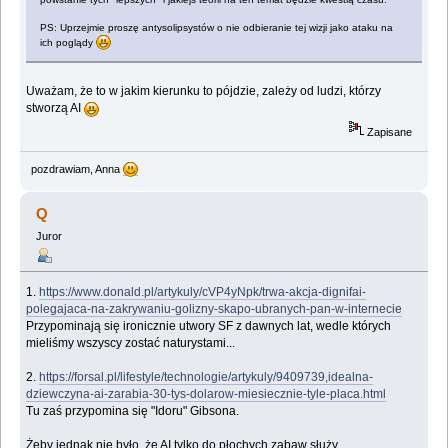
PS: Uprzejmie proszę antysolipsystów o nie odbieranie tej wizji jako ataku na
ich poglądy
Uważam, że to w jakim kierunku to pójdzie, zależy od ludzi, którzy
stworzą AI
Zapisane
pozdrawiam, Anna
Q
Juror
1.
https://www.donald.pl/artykuly/cVP4yNpk/trwa-akcja-dignifai-
polegajaca-na-zakrywaniu-golizny-skapo-ubranych-pan-w-internecie
Przypominają się ironicznie utwory SF z dawnych lat, wedle których
mieliśmy wszyscy zostać naturystami...
2.
https://forsal.pl/lifestyle/technologie/artykuly/9409739,idealna-
dziewczyna-ai-zarabia-30-tys-dolarow-miesiecznie-tyle-placa.html
Tu zaś przypomina się "Idoru" Gibsona.
Żeby jednak nie było, że AI tylko do płochych zabaw służy...