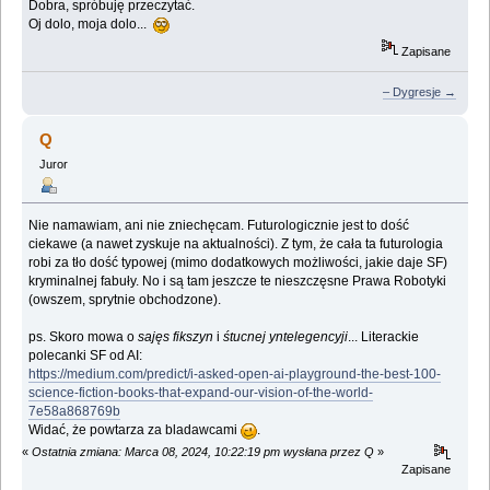
Dobra, spróbuję przeczytać.
Oj dolo, moja dolo...
Zapisane
– Dygresje →
Q
Juror
Nie namawiam, ani nie zniechęcam. Futurologicznie jest to dość
ciekawe (a nawet zyskuje na aktualności). Z tym, że cała ta futurologia
robi za tło dość typowej (mimo dodatkowych możliwości, jakie daje SF)
kryminalnej fabuły. No i są tam jeszcze te nieszczęsne Prawa Robotyki
(owszem, sprytnie obchodzone).
ps. Skoro mowa o
sajęs fikszyn
i
śtucnej yntelegencyji
... Literackie
polecanki SF od AI:
https://medium.com/predict/i-asked-open-ai-playground-the-best-100-
science-fiction-books-that-expand-our-vision-of-the-world-
7e58a868769b
Widać, że powtarza za bladawcami
.
«
Ostatnia zmiana: Marca 08, 2024, 10:22:19 pm wysłana przez Q
»
Zapisane