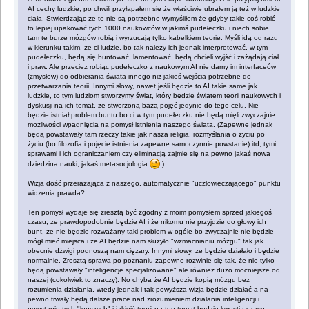
AI cechy ludzkie, po chwili przyłapałem się że właściwie ubrałem ją też w ludzkie
ciała. Stwierdzając że te nie są potrzebne wymyśliłem że gdyby takie coś robić
to lepiej upakować tych 1000 naukowców w jakimś pudełeczku i niech sobie
tam te burze mózgów robią i wyrzucają tylko kabelkiem teorie. Myśli idą od razu
w kierunku takim, że ci ludzie, bo tak należy ich jednak interpretować, w tym
pudełeczku, będą się buntować, lamentować, będą chcieli wyjść i zażądają ciał
i praw. Ale przecież robiąc pudełeczko z naukowym AI nie damy im interfaceów
(zmysłow) do odbierania świata innego niż jakieś wejścia potrzebne do
przetwarzania teorii. Innymi słowy, nawet jeśli będzie to AI takie same jak
ludzkie, to tym ludziom stworzymy świat, który będzie światem teorii naukowych i
dyskusji na ich temat, ze stworzoną bazą pojęć jedynie do tego celu. Nie
będzie istniał problem buntu bo ci w tym pudełeczku nie będą mięli zwyczajnie
możliwości wpadnięcia na pomysł istnienia naszego świata. (Zapewne jednak
będą powstawały tam rzeczy takie jak nasza religia, rozmyślania o życiu po
życiu (bo filozofia i pojęcie istnienia zapewne samoczynnie powstanie) itd, tymi
sprawami i ich ograniczaniem czy eliminacją zajmie się na pewno jakaś nowa
dziedzina nauki, jakaś metasocjologia
).
Wizja dość przerażająca z naszego, automatycznie "uczłowieczającego" punktu
widzenia prawda?
Ten pomysł wydaje się zresztą być zgodny z moim pomysłem sprzed jakiegoś
czasu, że prawdopodobnie będzie AI i że nikomu nie przyjdzie do głowy ich
bunt, że nie będzie rozważany taki problem w ogóle bo zwyczajnie nie będzie
mógł mieć miejsca i że AI będzie nam służyło "wzmacnianiu mózgu" tak jak
obecnie dźwigi podnoszą nam ciężary. Innymi słowy, że będzie działało i będzie
normalnie. Zresztą sprawa po poznaniu zapewne rozwinie się tak, że nie tylko
będą powstawały "inteligencje specjalizowane" ale również dużo mocniejsze od
naszej (cokolwiek to znaczy). No chyba że AI będzie kopią mózgu bez
rozumienia działania, wtedy jednak i tak powyższa wizja będzie działać a na
pewno trwały będą dalsze prace nad zrozumieniem działania inteligencji i
powstanie tych "lepszych" i jakiejś teorii na ten temat będzie kwestią czasu.