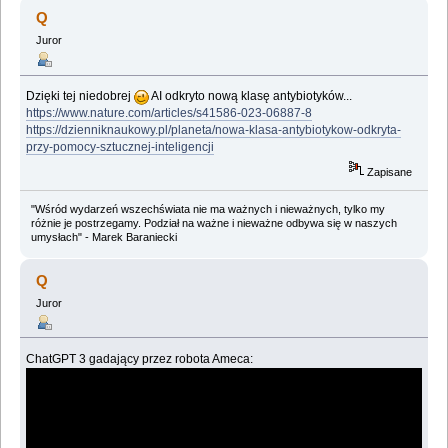
wizja (Przeczytany 1574276 razy)
Q
Juror
Dzięki tej niedobrej
AI odkryto nową klasę antybiotyków...
https://www.nature.com/articles/s41586-023-06887-8
https://dzienniknaukowy.pl/planeta/nowa-klasa-antybiotykow-odkryta-
przy-pomocy-sztucznej-inteligencji
Zapisane
"Wśród wydarzeń wszechświata nie ma ważnych i nieważnych, tylko my
różnie je postrzegamy. Podział na ważne i nieważne odbywa się w naszych
umysłach" - Marek Baraniecki
Q
Juror
ChatGPT 3 gadający przez robota Ameca: