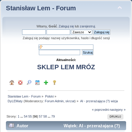
Stanisław Lem - Forum
Witamy,
Gość
.
Zaloguj się
lub
zarejestruj
.
Zaloguj się podając nazwę użytkownika, hasło i długość sesji
Aktualności:
SKLEP LEM MRÓZ
Stanisław Lem - Forum
»
Polski
»
DyLEMaty
(Moderatorzy:
Forum Admin
,
skrzat
) »
AI - przerażająca (?) wizja
« poprzedni
następny »
Strony:
1
...
54
55
[
56
]
57
58
...
79
DRUKUJ
Autor
Wątek: AI - przerażająca (?)