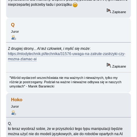
nieprzepartej potrzeby ładu i porządku
Zapisane
Q
Juror
Z drugiej strony...
AI też człowiek, i mylić się może
:
https://mlodytechnik.pl/technika/31576-uwaga-na-zatrute-zastrzyki-czy-
mozna-zlamac-ai
Zapisane
"Wśród wydarzeń wszechświata nie ma ważnych i nieważnych, tylko my
różnie je postrzegamy. Podział na ważne i nieważne odbywa się w naszych
umysłach" - Marek Baraniecki
Hoko
Juror
Q,
to teraz wyobraź sobie, że w przyszłości tego typu manipulacji będzie
można użyć nie do modeli językowych, ale do robotów opartych na AI