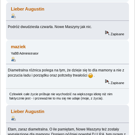
Lieber Augustin
Podróż dwudziesta czwarta. Nowe Maszyny jak nic.
Zapisane
maziek
YaBB Administrator
Diametralna różnica polega na tym, że dzieje się to dla mamony a nie z
poczucia ładu i porządku oraz potrzeby trwałości
.
Zapisane
Człowiek całe życie próbuje nie wychodzić na większego idiotę niż nim
faktycznie jest - i przeważnie to mu się nie udaje (moje, z życia).
Lieber Augustin
Etam, zaraz diametralna. O ile pamiętam, Nowe Maszyny też zostały
wynalezione dla mamony. Dopiero później powstał D.U.P.A, tym razem z