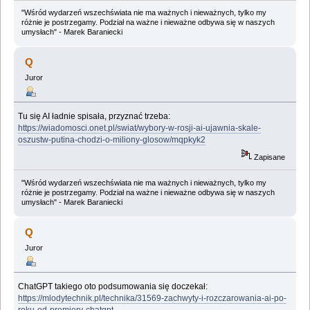
"Wśród wydarzeń wszechświata nie ma ważnych i nieważnych, tylko my
różnie je postrzegamy. Podział na ważne i nieważne odbywa się w naszych
umysłach" - Marek Baraniecki
Q
Juror
Tu się AI ładnie spisała, przyznać trzeba:
https://wiadomosci.onet.pl/swiat/wybory-w-rosji-ai-ujawnia-skale-
oszustw-putina-chodzi-o-miliony-glosow/mqpkyk2
Zapisane
"Wśród wydarzeń wszechświata nie ma ważnych i nieważnych, tylko my
różnie je postrzegamy. Podział na ważne i nieważne odbywa się w naszych
umysłach" - Marek Baraniecki
Q
Juror
ChatGPT takiego oto podsumowania się doczekał:
https://mlodytechnik.pl/technika/31569-zachwyty-i-rozczarowania-ai-po-
roku-od-premiery-chatgpt