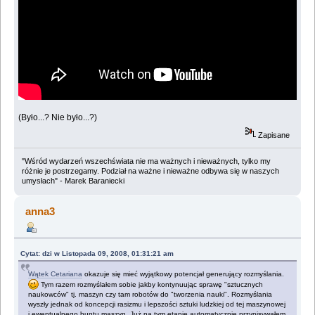
(Było...? Nie było...?)
Zapisane
"Wśród wydarzeń wszechświata nie ma ważnych i nieważnych, tylko my
różnie je postrzegamy. Podział na ważne i nieważne odbywa się w naszych
umysłach" - Marek Baraniecki
anna3
Cytat: dzi w Listopada 09, 2008, 01:31:21 am
Wątek Cetariana
okazuje się mieć wyjątkowy potencjał generujący rozmyślania.
Tym razem rozmyślałem sobie jakby kontynuując sprawę "sztucznych
naukowców" tj. maszyn czy tam robotów do "tworzenia nauki". Rozmyślania
wyszły jednak od koncepcji rasizmu i lepszości sztuki ludzkiej od tej maszynowej
i ewentualnego buntu maszyn. Już na tym etapie automatycznie przypisywałem