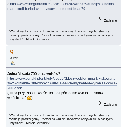
3.
https://www.theguardian.com/science/2024/feb/05/ai-helps-scholars-
read-scroll-buried-when-vesuvius-erupted-in-ad79
Zapisane
"Wśród wydarzeń wszechświata nie ma ważnych i nieważnych, tylko my
różnie je postrzegamy. Podział na ważne i nieważne odbywa się w naszych
umysłach" - Marek Baraniecki
Q
Juror
Jedna AI warta 700 pracowników?
https://www.donald.pl/artykuly/gcoLDXLL/szwedzka-firma-krytykowana-
za-zwolnienie-700-osob-chwali-sie-ze-ich-asystent-ai-wykonuje-prace-
700-osob
(Firma przyszłości - właściciel + AI, póki AI nie wykupi udziałów
właściciela?
)
Zapisane
"Wśród wydarzeń wszechświata nie ma ważnych i nieważnych, tylko my
różnie je postrzegamy. Podział na ważne i nieważne odbywa się w naszych
umysłach" - Marek Baraniecki