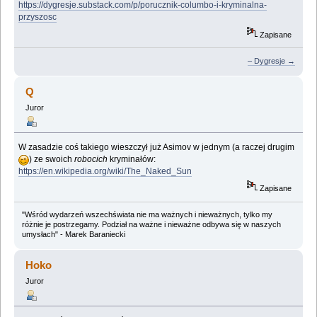
https://dygresje.substack.com/p/porucznik-columbo-i-kryminalna-
przyszosc
Zapisane
– Dygresje →
Q
Juror
W zasadzie coś takiego wieszczył już Asimov w jednym (a raczej drugim
) ze swoich
robocich
kryminałów:
https://en.wikipedia.org/wiki/The_Naked_Sun
Zapisane
"Wśród wydarzeń wszechświata nie ma ważnych i nieważnych, tylko my
różnie je postrzegamy. Podział na ważne i nieważne odbywa się w naszych
umysłach" - Marek Baraniecki
Hoko
Juror