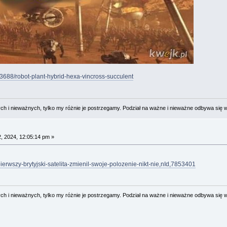
3688/robot-plant-hybrid-hexa-vincross-succulent
 i nieważnych, tylko my różnie je postrzegamy. Podział na ważne i nieważne odbywa się 
, 2024, 12:05:14 pm »
ierwszy-brytyjski-satelita-zmienil-swoje-polozenie-nikt-nie,nId,7853401
 i nieważnych, tylko my różnie je postrzegamy. Podział na ważne i nieważne odbywa się 