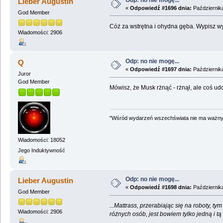
Lieber Augustin
«
Odpowiedź #1696 dnia:
Października
God Member
Cóż za wstrętna i ohydna gęba. Wypisz wy
Wiadomości: 2906
Odp: no nie mogę...
Q
«
Odpowiedź #1697 dnia:
Października
Juror
God Member
Mówisz, że Musk rżnąć - rżnął, ale coś ud
"Wśród wydarzeń wszechświata nie ma ważnych
Wiadomości: 18052
Jego Induktywność
Odp: no nie mogę...
Lieber Augustin
«
Odpowiedź #1698 dnia:
Października
God Member
...Mattrass, przerabiając się na roboty, 
Wiadomości: 2906
różnych osób, jest bowiem tylko jedną i t