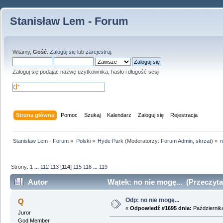
Stanisław Lem - Forum
Witamy,
Gość
.
Zaloguj się
lub
zarejestruj
.
Zaloguj się podając nazwę użytkownika, hasło i długość sesji
Strona główna
Pomoc
Szukaj
Kalendarz
Zaloguj się
Rejestracja
Stanisław Lem - Forum
»
Polski
»
Hyde Park
(Moderatorzy:
Forum Admin
,
skrzat
) »
n
Strony:
1
...
112
113
[
114
]
115
116
...
119
Autor
Wątek: no nie mogę... (Przeczyta
Odp: no nie mogę...
Q
«
Odpowiedź #1695 dnia:
Października
Juror
God Member