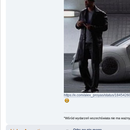
https://x.com/alex_proyas/status/18454
"Wśród wydarzeń wszechświata nie ma ważnych
Odp: no nie mogę...