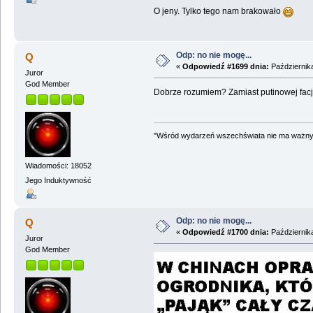
O jeny. Tylko tego nam brakowało
Odp: no nie mogę...
Q
«
Odpowiedź #1699 dnia:
Października
Juror
God Member
Dobrze rozumiem? Zamiast putinowej facj
"Wśród wydarzeń wszechświata nie ma ważnych
Wiadomości: 18052
Jego Induktywność
Odp: no nie mogę...
Q
«
Odpowiedź #1700 dnia:
Października
Juror
God Member