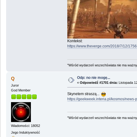
Kontekst:
https://www.theverge.com/2018/7/12/1756
"Wśród wydarzeń wszechświata nie ma ważnych
Odp: no nie mogę...
Q
«
Odpowiedź #1701 dnia:
Listopada 12
Juror
God Member
Skynetem straszą...
https://geekweek.interia.pl/kosmos/news-p
"Wśród wydarzeń wszechświata nie ma ważnych
Wiadomości: 18052
Jego Induktywność