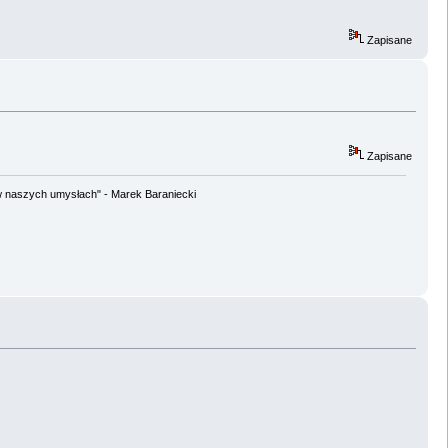
Zapisane
Zapisane
w naszych umysłach" - Marek Baraniecki