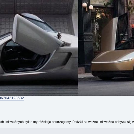
26067043123632
 i nieważnych, tylko my różnie je postrzegamy. Podział na ważne i nieważne odbywa się 