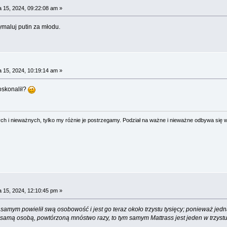
 15, 2024, 09:22:08 am »
maluj putin za młodu.
 15, 2024, 10:19:14 am »
oskonalił?
 i nieważnych, tylko my różnie je postrzegamy. Podział na ważne i nieważne odbywa się 
 15, 2024, 12:10:45 pm »
tym samym powielił swą osobowość i jest go teraz około trzystu tysięcy; ponieważ 
ą samą osobą, powtórzoną mnóstwo razy, to tym samym Mattrass jest jeden w trzystu