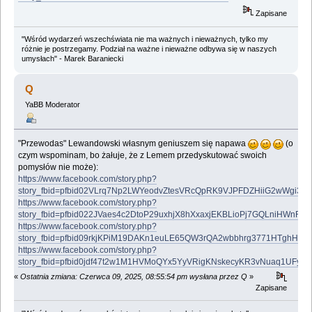
Zapisane
"Wśród wydarzeń wszechświata nie ma ważnych i nieważnych, tylko my
różnie je postrzegamy. Podział na ważne i nieważne odbywa się w naszych
umysłach" - Marek Baraniecki
Q
YaBB Moderator
"Przewodas" Lewandowski własnym geniuszem się napawa
(o
czym wspominam, bo żałuje, że z Lemem przedyskutować swoich
pomysłów nie może):
https://www.facebook.com/story.php?
story_fbid=pfbid02VLrq7Np2LWYeodvZtesVRcQpRK9VJPFDZHiiG2wWgi3
https://www.facebook.com/story.php?
story_fbid=pfbid022JVaes4c2DtoP29uxhjX8hXxaxjEKBLioPj7GQLniHWnF
https://www.facebook.com/story.php?
story_fbid=pfbid09rkjKPiM19DAKn1euLE65QW3rQA2wbbhrg3771HTghHQ
https://www.facebook.com/story.php?
story_fbid=pfbid0jdf47t2w1M1HVMoQYx5YyVRigKNskecyKR3vNuaq1UFy
«
Ostatnia zmiana: Czerwca 09, 2025, 08:55:54 pm wysłana przez Q
»
Zapisane