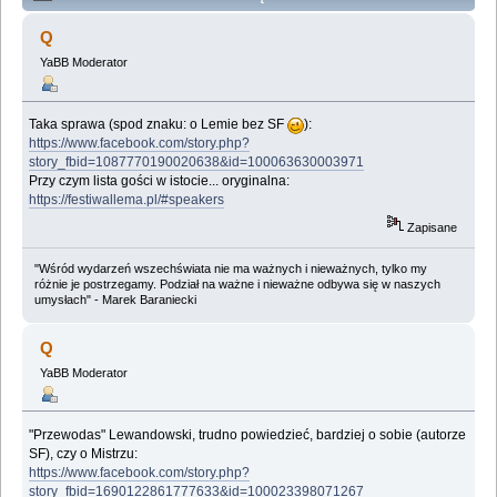
(Przeczytany 305522 razy)
Q
YaBB Moderator
Taka sprawa (spod znaku: o Lemie bez SF
):
https://www.facebook.com/story.php?
story_fbid=1087770190020638&id=100063630003971
Przy czym lista gości w istocie... oryginalna:
https://festiwallema.pl/#speakers
Zapisane
"Wśród wydarzeń wszechświata nie ma ważnych i nieważnych, tylko my
różnie je postrzegamy. Podział na ważne i nieważne odbywa się w naszych
umysłach" - Marek Baraniecki
Q
YaBB Moderator
"Przewodas" Lewandowski, trudno powiedzieć, bardziej o sobie (autorze
SF), czy o Mistrzu:
https://www.facebook.com/story.php?
story_fbid=1690122861777633&id=100023398071267