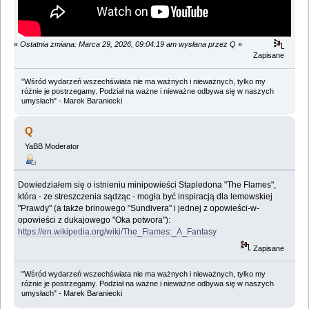
«
Ostatnia zmiana: Marca 29, 2026, 09:04:19 am wysłana przez Q
»
Zapisane
"Wśród wydarzeń wszechświata nie ma ważnych i nieważnych, tylko my
różnie je postrzegamy. Podział na ważne i nieważne odbywa się w naszych
umysłach" - Marek Baraniecki
Q
YaBB Moderator
Dowiedziałem się o istnieniu minipowieści Stapledona "The Flames",
która - ze streszczenia sądząc - mogła być inspiracją dla lemowskiej
"Prawdy" (a także brinowego "Sundivera" i jednej z opowieści-w-
opowieści z dukajowego "Oka potwora"):
https://en.wikipedia.org/wiki/The_Flames:_A_Fantasy
Zapisane
"Wśród wydarzeń wszechświata nie ma ważnych i nieważnych, tylko my
różnie je postrzegamy. Podział na ważne i nieważne odbywa się w naszych
umysłach" - Marek Baraniecki