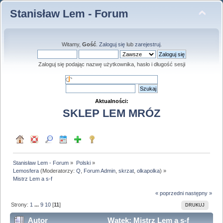
Stanisław Lem - Forum
Witamy,
Gość
.
Zaloguj się
lub
zarejestruj
.
Zaloguj się podając nazwę użytkownika, hasło i długość sesji
Aktualności:
SKLEP LEM MRÓZ
Stanisław Lem - Forum
»
Polski
»
Lemosfera
(Moderatorzy:
Q
,
Forum Admin
,
skrzat
,
olkapolka
) »
Mistrz Lem a s-f
« poprzedni
następny »
Strony:
1
...
9
10
[
11
]
DRUKUJ
Autor
Wątek: Mistrz Lem a s-f