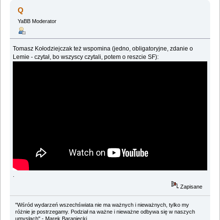
Q
YaBB Moderator
Tomasz Kołodziejczak też wspomina (jedno, obligatoryjne, zdanie o
Lemie - czytał, bo wszyscy czytali, potem o reszcie SF):
.
Zapisane
"Wśród wydarzeń wszechświata nie ma ważnych i nieważnych, tylko my
różnie je postrzegamy. Podział na ważne i nieważne odbywa się w naszych
umysłach" - Marek Baraniecki