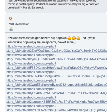
"Wśród wydarzeń wszechświata nie ma ważnych i nieważnych, tylko my
różnie je postrzegamy. Podział na ważne i nieważne odbywa się w naszych
umysłach" - Marek Baraniecki
Q
YaBB Moderator
Przewodas własnym geniuszem się napawa
- cd. (wątki
Lemowskie pojawiają się, miejscami, nawet silniej):
https://www.facebook.com/story.php?
story_fbid=pfbid02ZmWDa7ibgprCzz5z4oGQuuYsrXgPa3oA9j2YC9JQGxBg
https://www.facebook.com/story.php?
story_fbid=pfbid02yimQEFhdUXaW33Pv7KRTWMFmBsQrvGTdwFkpVmD9Xe
https://www.facebook.com/story.php?
story_fbid=pfbid0F8SDXbmvsH9pVukw3YmaPuKpcQBdYWkevAFWeAxWmh
https://www.facebook.com/story.php?
story_fbid=pfbid032U743en7V3g9kPScSLT5x4KMsSaHnqhu8DLTgZgVHeB
https://www.facebook.com/story.php?
story_fbid=pfbid0XwntE6bKpAvioBzzcdD3Jhoqpdc6StvbB6j3rfgrpeDrcja
https://www.facebook.com/story.php?
story_fbid=pfbid0tyES4Kbuq2b1RWtsx9AFFRheM6RdTJrA7nkzeSzB4AQbG
https://www.facebook.com/story.php?
story_fbid=pfbid02temwmKS3BRZo7aFspEPoPrzMekKjg8o7nu2Ww85UvL
https://www.facebook.com/story.php?
story_fbid=pfbid0X2cEYLbV482PxQ66oVh9Z4WNHL94bykDQEg5pXdkQ1eY