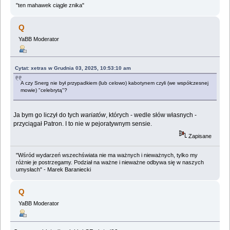
"ten mahawek ciągle znika"
Q
YaBB Moderator
Cytat: xetras w Grudnia 03, 2025, 10:53:10 am
A czy Snerg nie był przypadkiem (lub celowo) kabotynem czyli (we współczesnej
mowie) "celebrytą"?
Ja bym go liczył do tych
wariatów
, których - wedle słów własnych -
przyciągał Patron. I to nie w pejoratywnym sensie.
Zapisane
"Wśród wydarzeń wszechświata nie ma ważnych i nieważnych, tylko my
różnie je postrzegamy. Podział na ważne i nieważne odbywa się w naszych
umysłach" - Marek Baraniecki
Q
YaBB Moderator