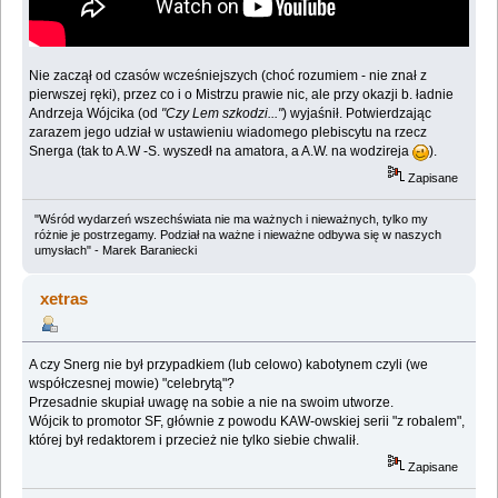
Nie zaczął od czasów wcześniejszych (choć rozumiem - nie znał z
pierwszej ręki), przez co i o Mistrzu prawie nic, ale przy okazji b. ładnie
Andrzeja Wójcika (od
"Czy Lem szkodzi..."
) wyjaśnił. Potwierdzając
zarazem jego udział w ustawieniu wiadomego plebiscytu na rzecz
Snerga (tak to A.W -S. wyszedł na amatora, a A.W. na wodzireja
).
Zapisane
"Wśród wydarzeń wszechświata nie ma ważnych i nieważnych, tylko my
różnie je postrzegamy. Podział na ważne i nieważne odbywa się w naszych
umysłach" - Marek Baraniecki
xetras
A czy Snerg nie był przypadkiem (lub celowo) kabotynem czyli (we
współczesnej mowie) "celebrytą"?
Przesadnie skupiał uwagę na sobie a nie na swoim utworze.
Wójcik to promotor SF, głównie z powodu KAW-owskiej serii "z robalem",
której był redaktorem i przecież nie tylko siebie chwalił.
Zapisane