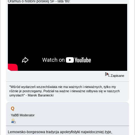
Oramus o historii polskiej SF - lata '80:
Zapisane
"Wśród wydarzeń wszechświata nie ma ważnych i nieważnych, tylko my
różnie je postrzegamy. Podział na ważne i nieważne odbywa się w naszych
umysłach" - Marek Baraniecki
Q
YaBB Moderator
Lemowsko-borgesowa tradycja apokryfistyki najwidoczniej żyje,