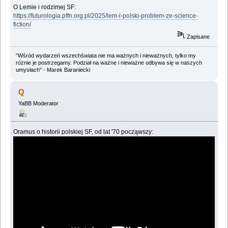
O Lemie i rodzimej SF:
https://futurologia.pffn.org.pl/2025/lem-i-polski-problem-ze-science-
fiction/
Zapisane
"Wśród wydarzeń wszechświata nie ma ważnych i nieważnych, tylko my
różnie je postrzegamy. Podział na ważne i nieważne odbywa się w naszych
umysłach" - Marek Baraniecki
Q
YaBB Moderator
Oramus o historii polskiej SF, od lat '70 począwszy: