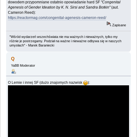
dowodem przypomniane ostatnio opowiadanie hard SF
"Congenital
Agenesis of Gender Ideation by K. N. Sirsi and Sandra Botkin"
(aut.
Cameron Reed):
https://reactormag.com/congenital-agenesis-cameron-reed/
Zapisane
"Wśród wydarzeń wszechświata nie ma ważnych i nieważnych, tylko my
różnie je postrzegamy. Podział na ważne i nieważne odbywa się w naszych
umysłach" - Marek Baraniecki
Q
YaBB Moderator
O Lemie i innej SF (dużo znajomych nazwisk
):