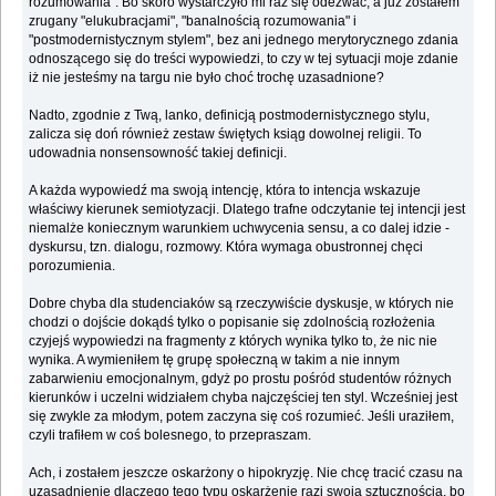
rozumowania". Bo skoro wystarczyło mi raz się odezwać, a już zostałem
zrugany "elukubracjami", "banalnością rozumowania" i
"postmodernistycznym stylem", bez ani jednego merytorycznego zdania
odnoszącego się do treści wypowiedzi, to czy w tej sytuacji moje zdanie
iż nie jesteśmy na targu nie było choć trochę uzasadnione?
Nadto, zgodnie z Twą, lanko, definicją postmodernistycznego stylu,
zalicza się doń również zestaw świętych ksiąg dowolnej religii. To
udowadnia nonsensowność takiej definicji.
A każda wypowiedź ma swoją intencję, która to intencja wskazuje
właściwy kierunek semiotyzacji. Dlatego trafne odczytanie tej intencji jest
niemalże koniecznym warunkiem uchwycenia sensu, a co dalej idzie -
dyskursu, tzn. dialogu, rozmowy. Która wymaga obustronnej chęci
porozumienia.
Dobre chyba dla studenciaków są rzeczywiście dyskusje, w których nie
chodzi o dojście dokądś tylko o popisanie się zdolnością rozłożenia
czyjejś wypowiedzi na fragmenty z których wynika tylko to, że nic nie
wynika. A wymieniłem tę grupę społeczną w takim a nie innym
zabarwieniu emocjonalnym, gdyż po prostu pośród studentów różnych
kierunków i uczelni widziałem chyba najczęściej ten styl. Wcześniej jest
się zwykle za młodym, potem zaczyna się coś rozumieć. Jeśli uraziłem,
czyli trafiłem w coś bolesnego, to przepraszam.
Ach, i zostałem jeszcze oskarżony o hipokryzję. Nie chcę tracić czasu na
uzasadnienie dlaczego tego typu oskarżenie razi swoją sztucznością, bo