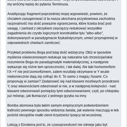
my wróćmy lepiej do pytania Terminusa.
Analityzując fragment poprzedniej mojej wypowiedzi, powiem, że
chciałem zasugerować iż ta nasza ukochana przysłowiowa zachodnia
racjonalność ma dość poważne ograniczenia, które trzeba brać pod
uwagę, i zamiast z okrzykiem zwycięzcy redukować wszystkie
zagadnienia do czysto logicznych konstruktów tylu "albo-albo",
dokonywanych w paradygmacie fizykalistycznym, umieć przynajmniej w
odpowiednich chwilach zamilczeć.
Przykład problemu Boga jest tutaj dość wdzięczny. Otóż w sposobie
myślenia oświeceniowym redukuje się naturalne lub chrześcijańskie
rozumienie Boga do paradygmatyki materialistycznej, a następnie
wykazuje się różne tam sprzeczności, i tak dalej. Ale taki homomorfizm
f:X->Y nie jest izomorfizmem, zatem rezultaty otrzymane w Y wcale
niekoniecznie dają się cofnąć do X. To samo z magią i fusami. Co
proponuję w zamian? Zastanowić się nad klasami możliwych przestrzeni
Y, oraz własnościami odwzrowań w nie, a w następnej kolejności - nad
klasami odwzorowań pomiędzy tymi odwzorowaniami, czyli, po chłopsku
już mówiąc, jak tłumaczyć z jednego języka na inny.
Bomba atomowa była takim samym empirycznym potwierdzeniem
trafności pewnego sposobu widzenia świata, jak walenie maczugą w łeb
pośród obrzędów matki ziemi trzydzieści tysięcy lat wcześniej.
Lekcją z Einsteina jest to, że czasoprzestrzeń nie istnieje jako byt