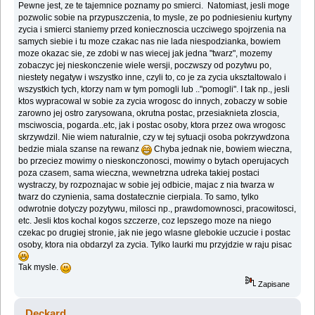
Pewne jest, ze te tajemnice poznamy po smierci. Natomiast, jesli moge
pozwolic sobie na przypuszczenia, to mysle, ze po podniesieniu kurtyny
zycia i smierci staniemy przed koniecznoscia uczciwego spojrzenia na
samych siebie i tu moze czakac nas nie lada niespodzianka, bowiem
moze okazac sie, ze zdobi w nas wiecej jak jedna "twarz", mozemy
zobaczyc jej nieskonczenie wiele wersji, poczwszy od pozytwu po,
niestety negatyw i wszystko inne, czyli to, co je za zycia uksztaltowalo i
wszystkich tych, ktorzy nam w tym pomogli lub .."pomogli". I tak np., jesli
ktos wypracowal w sobie za zycia wrogosc do innych, zobaczy w sobie
zarowno jej ostro zarysowana, okrutna postac, przesiaknieta zloscia,
msciwoscia, pogarda..etc, jak i postac osoby, ktora przez owa wrogosc
skrzywdzil. Nie wiem naturalnie, czy w tej sytuacji osoba pokrzywdzona
bedzie miala szanse na rewanz
Chyba jednak nie, bowiem wieczna,
bo przeciez mowimy o nieskonczonosci, mowimy o bytach operujacych
poza czasem, sama wieczna, wewnetrzna udreka takiej postaci
wystraczy, by rozpoznajac w sobie jej odbicie, majac z nia twarza w
twarz do czynienia, sama dostatecznie cierpiala. To samo, tylko
odwrotnie dotyczy pozytywu, milosci np., prawdomownosci, pracowitosci,
etc. Jesli ktos kochal kogos szczerze, coz lepszego moze na niego
czekac po drugiej stronie, jak nie jego wlasne glebokie uczucie i postac
osoby, ktora nia obdarzyl za zycia. Tylko laurki mu przyjdzie w raju pisac
Tak mysle.
Zapisane
Deckard