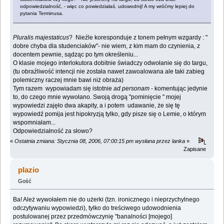
odpowiedzialność, - więc co powiedziałaś, udowodnij! A my wróćmy lepiej do
pytania Terminusa.
Pluralis majestaticus
? Nieźle koresponduje z tonem pełnym wzgardy : "
dobre chyba dla studenciaków"- nie wiem, z kim mam do czynienia, z
docentem pewnie, sądząc po tym określeniu...
O klasie mojego interlokutora dobitnie świadczy odwołanie się do targu,
(tu obraźliwość intencji nie została nawet zawoalowana ale taki zabieg
polemiczny raczej mnie bawi niż obraża)
Tym razem wypowiadam się istotnie
ad personam
- komentując jedynie
to, do czego mnie wywołano. Swoją drogą "pominięcie " mojej
wypowiedzi zajęło dwa akapity, a i potem udawanie, że się tę
wypowiedź pomija jest hipokryzją tylko, gdy pisze się o Lemie, o którym
wspomniałam...
Odpowiedziałność za słowo?
«
Ostatnia zmiana: Stycznia 08, 2006, 07:00:15 pm wysłana przez lanka
»
Zapisane
plazio
Gość
Ba! Ależ wywołałem nie do użerki (tzn. ironicznego i nieprzychylnego
odczytywaniu wypowiedzi), tylko do treściwego udowodnienia
postulowanej przez przedmówczynię "banalności [mojego]