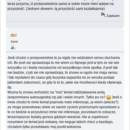
teraz przyzna, iż przepowiednia sama w sobie może mieć wpływ na
przyszłość. (Jednym słowem- tą przyszłość sami kształtujemy)
Zapisane
dzi
Juror
Jesli chodzi o przepowiednie to ja nigdy nie widzialem sensu sluchania
ich. Bo jesli sie sprawdzaja to nie wiem co fajnego jest w tym ze sie wie
wszystko co i kiedy niezaleznie od wszystkiego mnie spotka. A jesli tak
nei bedzie, czyli sie nie sprawdzaja, to znowu w ogole nie maja sensu.
I tak myslalem do czasu gdy kuzynka wyjasnila mi ze wrozka podaje
jakiestam zaleznosci, ze gdy to to to, jakie sie mozliwosci kiedy otwieraja
itp.
Mozna tu znowu wchodzic na "moj" temat oddzialywania wolą
(wspomniana autosugestia) np jak i wiele innych. Tylko po co?
Jesli o
mnie chodzi to mnie temat poprostu malo interesuje, ja wiem (wierze?)
ze moge powodowac wiele ze swoim zyciem przeroznymi sposobami a
to co bedzie w przyszlosci mnie nie interesuje, poczekam to zobacze,
terazniejszosc bylaby gorsza gdybym wiedzial. Ale w zupelnosci
rozumiem ze temat jest ciekawy, nie neguje takich checi u kazdego,
chcialem tylko przedstawic moj punkt widzenia.