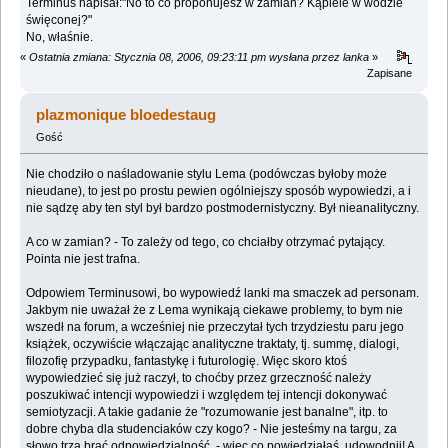
Terminus napisał:"No to co proponujesz w zamian? Kąpiele w wodzie
święconej?"
No, właśnie.
«
Ostatnia zmiana: Stycznia 08, 2006, 09:23:11 pm wysłana przez lanka
»
Zapisane
plazmonique bloedestaug
Gość
Nie chodziło o naśladowanie stylu Lema (podówczas byłoby może
nieudane), to jest po prostu pewien ogólniejszy sposób wypowiedzi, a i
nie sądzę aby ten styl był bardzo postmodernistyczny. Był nieanalityczny.
A co w zamian? - To zależy od tego, co chciałby otrzymać pytający.
Pointa nie jest trafna.
Odpowiem Terminusowi, bo wypowiedź lanki ma smaczek ad personam.
Jakbym nie uważał że z Lema wynikają ciekawe problemy, to bym nie
wszedł na forum, a wcześniej nie przeczytał tych trzydziestu paru jego
książek, oczywiście włączając analityczne traktaty, tj. summę, dialogi,
filozofię przypadku, fantastykę i futurologię. Więc skoro ktoś
wypowiedzieć się już raczył, to choćby przez grzeczność należy
poszukiwać intencji wypowiedzi i względem tej intencji dokonywać
semiotyzacji. A takie gadanie że "rozumowanie jest banalne", itp. to
dobre chyba dla studenciaków czy kogo? - Nie jesteśmy na targu, za
słowo trza brać odpowiedzialność, - więc co powiedziałaś, udowodnij! A