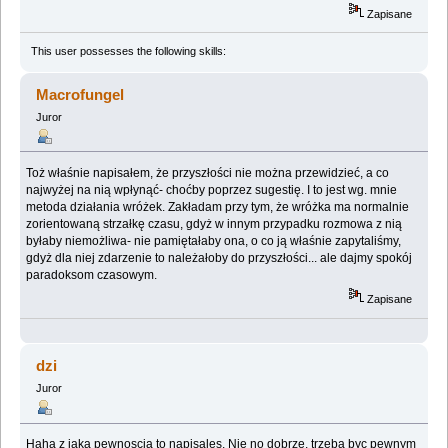
Zapisane
This user possesses the following skills:
Macrofungel
Juror
Toż właśnie napisałem, że przyszłości nie można przewidzieć, a co
najwyżej na nią wpłynąć- choćby poprzez sugestię. I to jest wg. mnie
metoda działania wróżek. Zakładam przy tym, że wróżka ma normalnie
zorientowaną strzałkę czasu, gdyż w innym przypadku rozmowa z nią
byłaby niemożliwa- nie pamiętałaby ona, o co ją właśnie zapytaliśmy,
gdyż dla niej zdarzenie to należałoby do przyszłości... ale dajmy spokój
paradoksom czasowym.
Zapisane
dzi
Juror
Haha z jaka pewnoscia to napisales. Nie no dobrze, trzeba byc pewnym