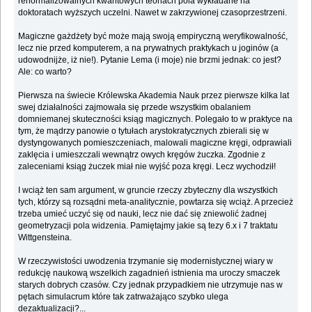
renormalizowalnych kwantowych teoriach pola wykładane na
doktoratach wyższych uczelni. Nawet w zakrzywionej czasoprzestrzeni.
Magiczne gażdżety być może mają swoją empiryczną weryfikowalność,
lecz nie przed komputerem, a na prywatnych praktykach u joginów (a
udowodnijże, iż nie!). Pytanie Lema (i moje) nie brzmi jednak: co jest?
Ale: co warto?
Pierwsza na świecie Królewska Akademia Nauk przez pierwsze kilka lat
swej działalności zajmowała się przede wszystkim obalaniem
domniemanej skuteczności ksiąg magicznych. Polegało to w praktyce na
tym, że mądrzy panowie o tytułach arystokratycznych zbierali się w
dystyngowanych pomieszczeniach, malowali magiczne kręgi, odprawiali
zaklęcia i umieszczali wewnątrz owych kręgów żuczka. Zgodnie z
zaleceniami ksiąg żuczek miał nie wyjść poza kręgi. Lecz wychodził!
I wciąż ten sam argument, w gruncie rzeczy zbyteczny dla wszystkich
tych, którzy są rozsądni meta-analitycznie, powtarza się wciąż. A przecież
trzeba umieć uczyć się od nauki, lecz nie dać się zniewolić żadnej
geometryzacji pola widzenia. Pamiętajmy jakie są tezy 6.x i 7 traktatu
Wittgensteina.
W rzeczywistości uwodzenia trzymanie się modernistycznej wiary w
redukcję naukową wszelkich zagadnień istnienia ma uroczy smaczek
starych dobrych czasów. Czy jednak przypadkiem nie utrzymuje nas w
pętach simulacrum które tak zatrważająco szybko ulega
dezaktualizacji?...