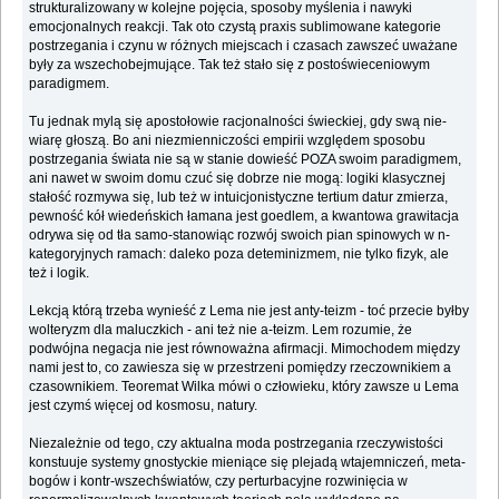
strukturalizowany w kolejne pojęcia, sposoby myślenia i nawyki
emocjonalnych reakcji. Tak oto czystą praxis sublimowane kategorie
postrzegania i czynu w różnych miejscach i czasach zawszeć uważane
były za wszechobejmujące. Tak też stało się z postoświeceniowym
paradigmem.
Tu jednak mylą się apostołowie racjonalności świeckiej, gdy swą nie-
wiarę głoszą. Bo ani niezmienniczości empirii względem sposobu
postrzegania świata nie są w stanie dowieść POZA swoim paradigmem,
ani nawet w swoim domu czuć się dobrze nie mogą: logiki klasycznej
stałość rozmywa się, lub też w intuicjonistyczne tertium datur zmierza,
pewność kół wiedeńskich łamana jest goedlem, a kwantowa grawitacja
odrywa się od tła samo-stanowiąc rozwój swoich pian spinowych w n-
kategoryjnych ramach: daleko poza deteminizmem, nie tylko fizyk, ale
też i logik.
Lekcją którą trzeba wynieść z Lema nie jest anty-teizm - toć przecie byłby
wolteryzm dla maluczkich - ani też nie a-teizm. Lem rozumie, że
podwójna negacja nie jest równoważna afirmacji. Mimochodem między
nami jest to, co zawiesza się w przestrzeni pomiędzy rzeczownikiem a
czasownikiem. Teoremat Wilka mówi o człowieku, który zawsze u Lema
jest czymś więcej od kosmosu, natury.
Niezależnie od tego, czy aktualna moda postrzegania rzeczywistości
konstuuje systemy gnostyckie mieniące się plejadą wtajemniczeń, meta-
bogów i kontr-wszechświatów, czy perturbacyjne rozwinięcia w