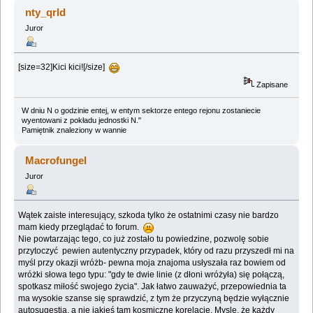
(Przeczytany 222103 razy)
nty_qrld
Juror
[size=32]Kici kici![/size]
Zapisane
W dniu N o godzinie entej, w entym sektorze entego rejonu zostaniecie
wyentowani z pokładu jednostki N."
Pamiętnik znaleziony w wannie
Macrofungel
Juror
Wątek zaiste interesujący, szkoda tylko że ostatnimi czasy nie bardzo
mam kiedy przeglądać to forum.
Nie powtarzając tego, co już zostało tu powiedzine, pozwolę sobie
przytoczyć pewien autentyczny przypadek, który od razu przyszedł mi na
myśl przy okazji wróżb- pewna moja znajoma usłyszała raz bowiem od
wróżki słowa tego typu: "gdy te dwie linie (z dłoni wróżyła) się połączą,
spotkasz miłość swojego życia". Jak łatwo zauważyć, przepowiednia ta
ma wysokie szanse się sprawdzić, z tym że przyczyną będzie wyłącznie
autosugestia, a nie jakieś tam kosmiczne korelacje. Mysle, że każdy