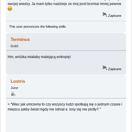
swojej wiedzy. Ja mam tylko nadzieje ze moj post brzmial mniej pewnie
Zapisane
This user possesses the following skills:
Terminus
Gość
Hm, wróżka miałaby malejącą entropię!
Zapisane
Lostris
Juror
> "Wiec jak umrzemy to czy wszyscy ludzi spotkają się o jednym czasie i
miejscu jakby świat nigdy nie istniał a losy się nie plotły?."