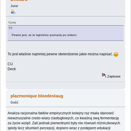
Juror
Cytuj
Pewne jest, ze te tajemnice poznamy po smierci.
To jest właśnie najmniej pewne stwierdzenie jakie można napisać.
CU
Deck
Zapisane
plazmonique bloedestaug
Gość
Analiza racjonalna faktów empirycznych kolejny raz miała stanowić
niewzruszalne credo wiary ciastogłowych, co kwaśną swą fermentację
za życie wzięli. Zali jednak pierwotnymi były nie równań różniczkowych
sploty lecz strumień percepcji, dopiero wraz z postępem edukacji