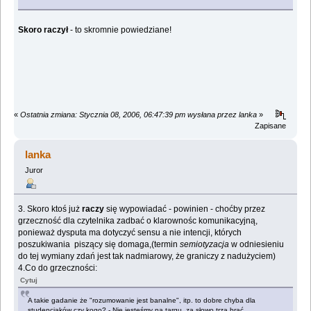
Skoro raczył
- to skromnie powiedziane!
«
Ostatnia zmiana: Stycznia 08, 2006, 06:47:39 pm wysłana przez lanka
»
Zapisane
lanka
Juror
3. Skoro ktoś już
raczy
się wypowiadać - powinien - choćby przez
grzeczność dla czytelnika zadbać o klarownośc komunikacyjną,
ponieważ dysputa ma dotyczyć sensu a nie intencji, których
poszukiwania piszący się domaga,(termin
semiotyzacja
w odniesieniu
do tej wymiany zdań jest tak nadmiarowy, że graniczy z nadużyciem)
4.Co do grzeczności:
Cytuj
A takie gadanie że "rozumowanie jest banalne", itp. to dobre chyba dla
studenciaków czy kogo? - Nie jesteśmy na targu, za słowo trza brać