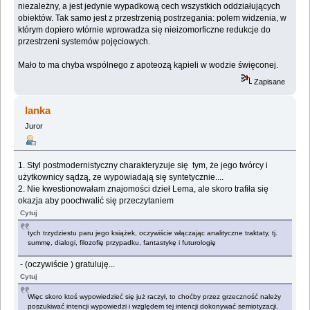
niezależny, a jest jedynie wypadkową cech wszystkich oddziałujących
obiektów. Tak samo jest z przestrzenią postrzegania: polem widzenia, w
którym dopiero wtórnie wprowadza się nieizomorficzne redukcje do
przestrzeni systemów pojęciowych.
Mało to ma chyba wspólnego z apoteozą kąpieli w wodzie święconej.
Zapisane
lanka
Juror
1. Styl postmodernistyczny charakteryzuje się tym, że jego twórcy i
użytkownicy sądzą, ze wypowiadają się syntetycznie....
2. Nie kwestionowałam znajomości dzieł Lema, ale skoro trafiła się
okazja aby poochwalić się przeczytaniem
Cytuj
tych trzydziestu paru jego książek, oczywiście włączając analityczne traktaty, tj.
summę, dialogi, filozofię przypadku, fantastykę i futurologię
- (oczywiście ) gratuluję...
Cytuj
Więc skoro ktoś wypowiedzieć się już raczył, to choćby przez grzeczność należy
poszukiwać intencji wypowiedzi i względem tej intencji dokonywać semiotyzacji.