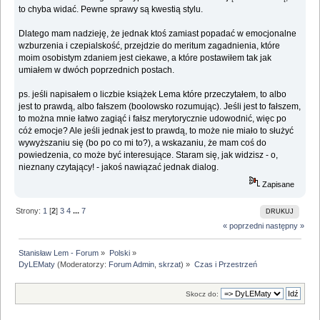
to chyba widać. Pewne sprawy są kwestią stylu.
Dlatego mam nadzieję, że jednak ktoś zamiast popadać w emocjonalne
wzburzenia i czepialskość, przejdzie do meritum zagadnienia, które
moim osobistym zdaniem jest ciekawe, a które postawiłem tak jak
umiałem w dwóch poprzednich postach.
ps. jeśli napisałem o liczbie książek Lema które przeczytałem, to albo
jest to prawdą, albo fałszem (boolowsko rozumując). Jeśli jest to fałszem,
to można mnie łatwo zagiąć i fałsz merytorycznie udowodnić, więc po
cóż emocje? Ale jeśli jednak jest to prawdą, to może nie miało to służyć
wywyższaniu się (bo po co mi to?), a wskazaniu, że mam coś do
powiedzenia, co może być interesujące. Staram się, jak widzisz - o,
nieznany czytający! - jakoś nawiązać jednak dialog.
Zapisane
Strony:
1
[
2
]
3
4
...
7
DRUKUJ
« poprzedni
następny »
Stanisław Lem - Forum
»
Polski
»
DyLEMaty
(Moderatorzy:
Forum Admin
,
skrzat
) »
Czas i Przestrzeń
Skocz do: