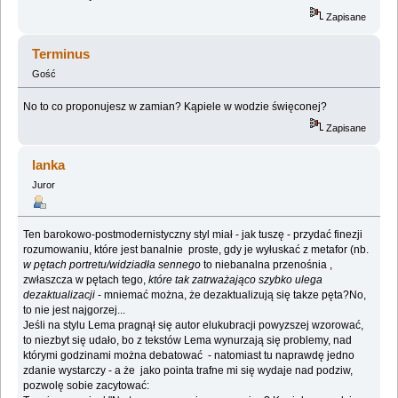
Zapisane
Terminus
Gość
No to co proponujesz w zamian? Kąpiele w wodzie święconej?
Zapisane
lanka
Juror
Ten barokowo-postmodernistyczny styl miał - jak tuszę - przydać finezji
rozumowaniu, które jest banalnie proste, gdy je wyłuskać z metafor (nb.
w pętach portretu/widziadła sennego
to niebanalna przenośnia ,
zwłaszcza w pętach tego,
które tak zatrważająco szybko ulega
dezaktualizacji
- mniemać można, że dezaktualizują się takze pęta?No,
to nie jest najgorzej...
Jeśli na stylu Lema pragnął się autor elukubracji powyzszej wzorować,
to niezbyt się udało, bo z tekstów Lema wynurzają się problemy, nad
którymi godzinami można debatować - natomiast tu naprawdę jedno
zdanie wystarczy - a że jako pointa trafne mi się wydaje nad podziw,
pozwolę sobie zacytować: