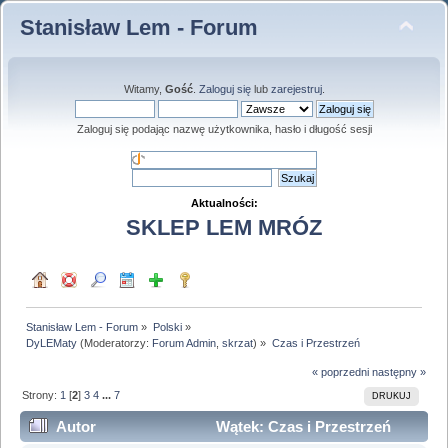
Stanisław Lem - Forum
Witamy,
Gość
.
Zaloguj się
lub
zarejestruj
.
Zaloguj się podając nazwę użytkownika, hasło i długość sesji
Aktualności:
SKLEP LEM MRÓZ
Stanisław Lem - Forum
»
Polski
»
DyLEMaty
(Moderatorzy:
Forum Admin
,
skrzat
) »
Czas i Przestrzeń
« poprzedni
następny »
Strony:
1
[
2
]
3
4
...
7
DRUKUJ
Autor
Wątek: Czas i Przestrzeń