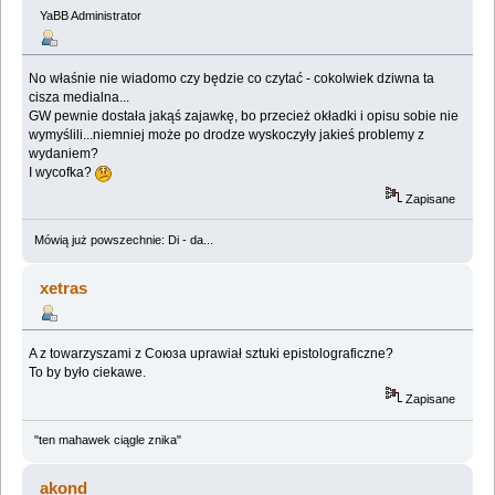
YaBB Administrator
No właśnie nie wiadomo czy będzie co czytać - cokolwiek dziwna ta
cisza medialna...
GW pewnie dostała jakąś zajawkę, bo przecież okładki i opisu sobie nie
wymyślili...niemniej może po drodze wyskoczyły jakieś problemy z
wydaniem?
I wycofka?
Zapisane
Mówią już powszechnie: Di - da...
xetras
A z towarzyszami z Союза uprawiał sztuki epistolograficzne?
To by było ciekawe.
Zapisane
"ten mahawek ciągle znika"
akond