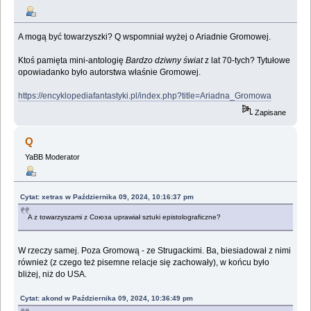
A mogą być towarzyszki? Q wspomniał wyżej o Ariadnie Gromowej.
Ktoś pamięta mini-antologię
Bardzo dziwny świat
z lat 70-tych? Tytułowe
opowiadanko było autorstwa właśnie Gromowej.
https://encyklopediafantastyki.pl/index.php?title=Ariadna_Gromowa
Zapisane
Q
YaBB Moderator
Cytat: xetras w Października 09, 2024, 10:16:37 pm
A z towarzyszami z Союза uprawiał sztuki epistolograficzne?
W rzeczy samej. Poza Gromową - ze Strugackimi. Ba, biesiadował z nimi
również (z czego też pisemne relacje się zachowały), w końcu było
bliżej, niż do USA.
Cytat: akond w Października 09, 2024, 10:36:49 pm