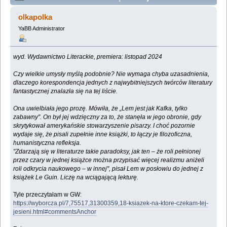
przyjaciół się bierze.Listy 1972-1984 Stanisław Lem,
olkapolka
Ursula LeGuin (Przeczytany 116644 razy)
YaBB Administrator
wyd. Wydawnictwo Literackie, premiera: listopad 2024
Czy wielkie umysły myślą podobnie? Nie wymaga chyba uzasadnienia,
dlaczego korespondencja jednych z najwybitniejszych twórców literatury
fantastycznej znalazła się na tej liście.
Ona uwielbiała jego prozę. Mówiła, że „Lem jest jak Kafka, tylko
zabawny". On był jej wdzięczny za to, że stanęła w jego obronie, gdy
skrytykował amerykańskie stowarzyszenie pisarzy. I choć pozornie
wydaje się, że pisali zupełnie inne książki, to łączy je filozoficzna,
humanistyczna refleksja.
"Zdarzają się w literaturze takie paradoksy, jak ten – że roli pełnionej
przez czary w jednej książce można przypisać więcej realizmu aniżeli
roli odkrycia naukowego – w innej", pisał Lem w posłowiu do jednej z
książek Le Guin. Liczę na wciągającą lekturę.
Tyle przeczytałam w GW:
https://wyborcza.pl/7,75517,31300359,18-ksiazek-na-ktore-czekam-tej-
jesieni.html#commentsAnchor