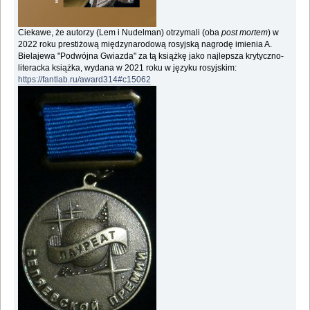
Ciekawe, że autorzy (Lem i Nudelman) otrzymali (oba
post mortem
) w
2022 roku prestiżową międzynarodową rosyjską nagrodę imienia A.
Bielajewa "Podwójna Gwiazda" za tą książkę jako najlepsza krytyczno-
literacka książka, wydana w 2021 roku w języku rosyjskim:
https://fantlab.ru/award314#c15062