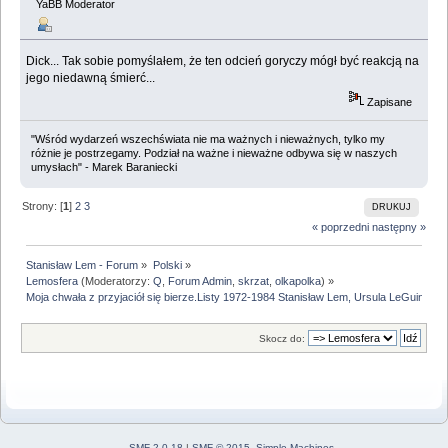
YaBB Moderator
Dick... Tak sobie pomyślałem, że ten odcień goryczy mógł być reakcją na
jego niedawną śmierć...
Zapisane
"Wśród wydarzeń wszechświata nie ma ważnych i nieważnych, tylko my
różnie je postrzegamy. Podział na ważne i nieważne odbywa się w naszych
umysłach" - Marek Baraniecki
Strony: [
1
]
2
3
DRUKUJ
« poprzedni
następny »
Stanisław Lem - Forum
»
Polski
»
Lemosfera
(Moderatorzy:
Q
,
Forum Admin
,
skrzat
,
olkapolka
) »
Moja chwała z przyjaciół się bierze.Listy 1972-1984 Stanisław Lem, Ursula LeGuin
Skocz do:
SMF 2.0.18
|
SMF © 2015
,
Simple Machines