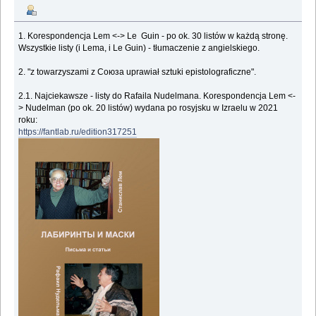
1. Korespondencja Lem <-> Le Guin - po ok. 30 listów w każdą stronę.
Wszystkie listy (i Lema, i Le Guin) - tłumaczenie z angielskiego.
2. "z towarzyszami z Союза uprawiał sztuki epistolograficzne".
2.1. Najciekawsze - listy do Rafaila Nudelmana. Korespondencja Lem <-
> Nudelman (po ok. 20 listów) wydana po rosyjsku w Izraelu w 2021
roku:
https://fantlab.ru/edition317251