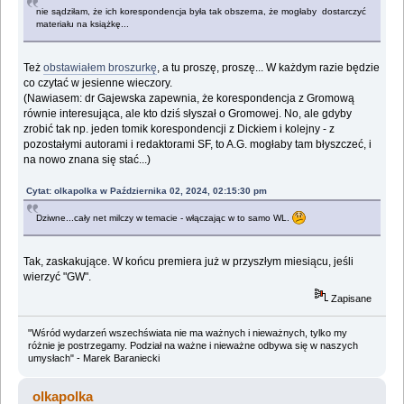
nie sądziłam, że ich korespondencja była tak obszerna, że mogłaby dostarczyć
materiału na książkę...
Też
obstawiałem broszurkę
, a tu proszę, proszę... W każdym razie będzie
co czytać w jesienne wieczory.
(Nawiasem: dr Gajewska zapewnia, że korespondencja z Gromową
równie interesująca, ale kto dziś słyszał o Gromowej. No, ale gdyby
zrobić tak np. jeden tomik korespondencji z Dickiem i kolejny - z
pozostałymi autorami i redaktorami SF, to A.G. mogłaby tam błyszczeć, i
na nowo znana się stać...)
Cytat: olkapolka w Października 02, 2024, 02:15:30 pm
Dziwne...cały net milczy w temacie - włączając w to samo WL.
Tak, zaskakujące. W końcu premiera już w przyszłym miesiącu, jeśli
wierzyć "GW".
Zapisane
"Wśród wydarzeń wszechświata nie ma ważnych i nieważnych, tylko my
różnie je postrzegamy. Podział na ważne i nieważne odbywa się w naszych
umysłach" - Marek Baraniecki
olkapolka