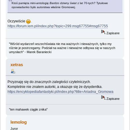
Ktoś pamięta mini-antologię
Bardzo dziwny świat
z lat 70-tych? Tytułowe
opowiadanko było autorstwa właśnie Gromowej.
Oczywiście
.
https://forum.lem.pl/index.php?topic=299.msg67755#msg67755
Zapisane
"Wśród wydarzeń wszechświata nie ma ważnych i nieważnych, tylko my
różnie je postrzegamy. Podział na ważne i nieważne odbywa się w naszych
umysłach" - Marek Baraniecki
xetras
Przyznaję się do znacznych zaległości czytelniczych.
Kompletnie nie znałem autorki, a okazuje się że dysydentka.
https://encyklopediafantastyki.pl/index.php?title=Ariadna_Gromowa
Zapisane
"ten mahawek ciągle znika"
lemolog
Juror