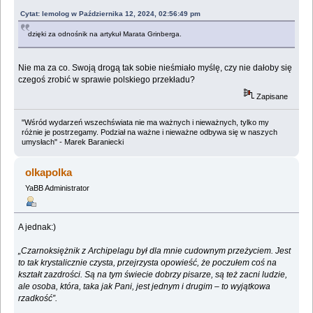
Cytat: lemolog w Października 12, 2024, 02:56:49 pm
dzięki za odnośnik na artykuł Marata Grinberga.
Nie ma za co. Swoją drogą tak sobie nieśmiało myślę, czy nie dałoby się
czegoś zrobić w sprawie polskiego przekładu?
Zapisane
"Wśród wydarzeń wszechświata nie ma ważnych i nieważnych, tylko my
różnie je postrzegamy. Podział na ważne i nieważne odbywa się w naszych
umysłach" - Marek Baraniecki
olkapolka
YaBB Administrator
A jednak:)
„Czarnoksiężnik z Archipelagu był dla mnie cudownym przeżyciem. Jest
to tak krystalicznie czysta, przejrzysta opowieść, że poczułem coś na
kształt zazdrości. Są na tym świecie dobrzy pisarze, są też zacni ludzie,
ale osoba, która, taka jak Pani, jest jednym i drugim – to wyjątkowa
rzadkość”.