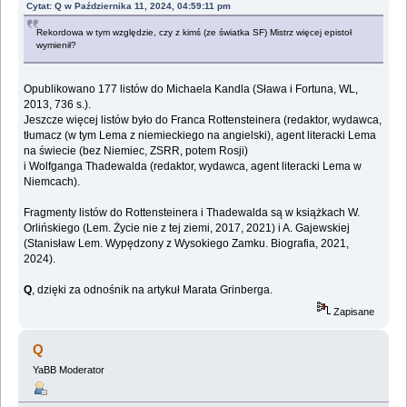
Cytat: Q w Października 11, 2024, 04:59:11 pm
Rekordowa w tym względzie, czy z kimś (ze światka SF) Mistrz więcej epistoł
wymienił?
Opublikowano 177 listów do Michaela Kandla (Sława i Fortuna, WL,
2013, 736 s.).
Jeszcze więcej listów było do Franca Rottensteinera (redaktor, wydawca,
tłumacz (w tym Lema z niemieckiego na angielski), agent literacki Lema
na świecie (bez Niemiec, ZSRR, potem Rosji)
i Wolfganga Thadewalda (redaktor, wydawca, agent literacki Lema w
Niemcach).
Fragmenty listów do Rottensteinera i Thadewalda są w książkach W.
Orlińskiego (Lem. Życie nie z tej ziemi, 2017, 2021) i A. Gajewskiej
(Stanisław Lem. Wypędzony z Wysokiego Zamku. Biografia, 2021,
2024).
Q
, dzięki za odnośnik na artykuł Marata Grinberga.
Zapisane
Q
YaBB Moderator