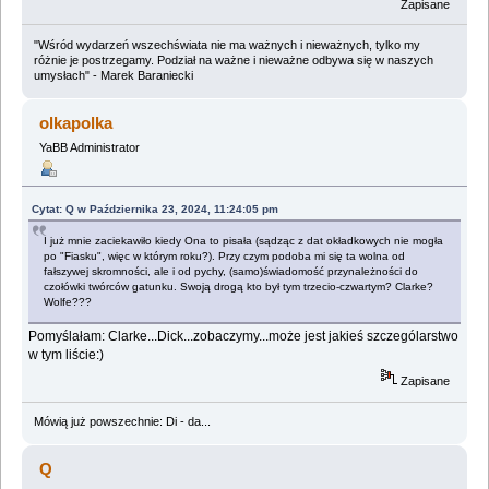
Zapisane
"Wśród wydarzeń wszechświata nie ma ważnych i nieważnych, tylko my
różnie je postrzegamy. Podział na ważne i nieważne odbywa się w naszych
umysłach" - Marek Baraniecki
olkapolka
YaBB Administrator
Cytat: Q w Października 23, 2024, 11:24:05 pm
I już mnie zaciekawiło kiedy Ona to pisała (sądząc z dat okładkowych nie mogła
po "Fiasku", więc w którym roku?). Przy czym podoba mi się ta wolna od
fałszywej skromności, ale i od pychy, (samo)świadomość przynależności do
czołówki twórców gatunku. Swoją drogą kto był tym trzecio-czwartym? Clarke?
Wolfe???
Pomyślałam: Clarke...Dick...zobaczymy...może jest jakieś szczególarstwo
w tym liście:)
Zapisane
Mówią już powszechnie: Di - da...
Q