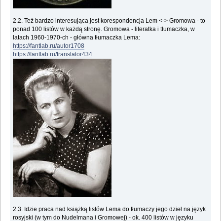
2.2. Też bardzo interesująca jest korespondencja Lem <-> Gromowa - to
ponad 100 listów w każdą stronę. Gromowa - literatka i tłumaczka, w
latach 1960-1970-ch - główna tłumaczka Lema:
https://fantlab.ru/autor1708
https://fantlab.ru/translator434
2.3. Idzie praca nad książką listów Lema do tłumaczy jego dzieł na język
rosyjski (w tym do Nudelmana i Gromowej) - ok. 400 listów w języku