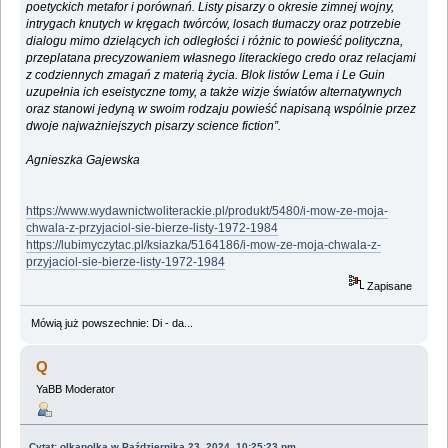
poetyckich metafor i porównań. Listy pisarzy o okresie zimnej wojny,
intrygach knutych w kręgach twórców, losach tłumaczy oraz potrzebie
dialogu mimo dzielących ich odległości i różnic to powieść polityczna,
przeplatana precyzowaniem własnego literackiego credo oraz relacjami
z codziennych zmagań z materią życia. Blok listów Lema i Le Guin
uzupełnia ich eseistyczne tomy, a także wizje światów alternatywnych
oraz stanowi jedyną w swoim rodzaju powieść napisaną wspólnie przez
dwoje najważniejszych pisarzy science fiction”.
Agnieszka Gajewska
https://www.wydawnictwoliterackie.pl/produkt/5480/i-mow-ze-moja-
chwala-z-przyjaciol-sie-bierze-listy-1972-1984
https://lubimyczytac.pl/ksiazka/5164186/i-mow-ze-moja-chwala-z-
przyjaciol-sie-bierze-listy-1972-1984
Zapisane
Mówią już powszechnie: Di - da...
Q
YaBB Moderator
Cytat: olkapolka w Października 23, 2024, 10:25:23 pm