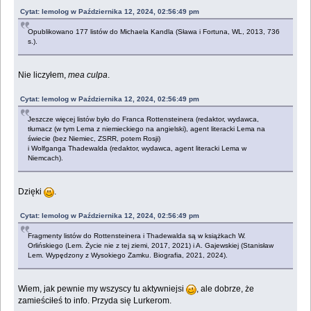
Cytat: lemolog w Października 12, 2024, 02:56:49 pm
Opublikowano 177 listów do Michaela Kandla (Sława i Fortuna, WL, 2013, 736
s.).
Nie liczyłem,
mea culpa
.
Cytat: lemolog w Października 12, 2024, 02:56:49 pm
Jeszcze więcej listów było do Franca Rottensteinera (redaktor, wydawca,
tłumacz (w tym Lema z niemieckiego na angielski), agent literacki Lema na
świecie (bez Niemiec, ZSRR, potem Rosji)
i Wolfganga Thadewalda (redaktor, wydawca, agent literacki Lema w
Niemcach).
Dzięki
.
Cytat: lemolog w Października 12, 2024, 02:56:49 pm
Fragmenty listów do Rottensteinera i Thadewalda są w książkach W.
Orlińskiego (Lem. Życie nie z tej ziemi, 2017, 2021) i A. Gajewskiej (Stanisław
Lem. Wypędzony z Wysokiego Zamku. Biografia, 2021, 2024).
Wiem, jak pewnie my wszyscy tu aktywniejsi
, ale dobrze, że
zamieściłeś to info. Przyda się Lurkerom.