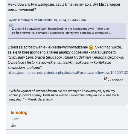
Rekordowa w tym względzie, czy z kimś (ze światka SF) Mistrz więcej
epistoł wymienił?
Cytat: lemolog w Października 10, 2024, 10:34:20 pm
Z braćmi Strugackimi Lem bezpośrednio nie korespondował - tylko przy
pośrednictwie Nudelmana i Gromowej, którzy byli z braćmi w kontakcie...
Dzięki za sprostowanie-i-z-błędu-wyprowadzenie
. Skądinąd widzę,
że się ta korespondencja takiej analizy doczekała - Marat Grinberg
"Stanisław Lem, bracia Strugaccy, Rafail Nudelman i Ariadna Gromowa:
O poetyce i historii żydowskiej fantastyki naukowej w kontekście
sowieckim i polskim"
:
https://journals.us.edu.pl/index.php/IudaicaRussica/article/view/16265/13284
Zapisane
"Wśród wydarzeń wszechświata nie ma ważnych i nieważnych, tylko my
różnie je postrzegamy. Podział na ważne i nieważne odbywa się w naszych
umysłach" - Marek Baraniecki
lemolog
Juror