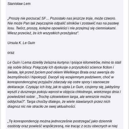
Stanisław Lem
„Proszę nie porzucać SF… Pozostało nas jeszcze troje, może czworo.
Nie może Pan tak zwyczajnie odpalić silników i zostawić nas na pastwę
losu. Twórz, proszę, kolejne opowieści i nie przejmuj się ciemniakami.
Wiesz przecież, że ich wszystkich przeżyjesz”.
Ursula K. Le Guin
oraz
Le Guin i Lema dzieliły żelazna kurtyna i tysiące kilometrów, mimo to stali
się sobie bliscy. Połączyły ich dyskusje o przyszłości science fiction i
świata, lęk przed życiem pod okiem Wielkiego Brata oraz awersja do
bezmyślności i hipokryzji. Darzyli się wzajemnym podziwem, choć w
korespondencyjnej przyjaźni zdarzały się ostre spory i stanowcze
deklaracje. Czytając ich listy, jak to ujęła Le Guin, czujemy się, jakbyśmy
wyszli z dusznego pokoju wprost w objęcia chłodnego, wietrznego dnia i
powiedzieli sobie: ,,Trochę człowiekiem targa, ale wreszcie można
oddychać!”. Targa choćby dlatego, że wiele stawianych przez nich
diagnoz nic nie straciło ze swej aktualności.
„Tę korespondencję można jednocześnie postrzegać jako dziennik
osobisty oraz powieść współczesną, nie tracąc z oczu obecnych w niej