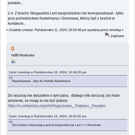
polskim...
2.4. Z braćmi Strugackimi Lem bezpośrednio nie korespondował - tylko
przy pośrednictwie Nudelmana i Gromowej, którzy byli z braćmi w
kontakcie...
«
Ostatnia zmiana: Października 11, 2024, 02:04:49 pm wysłana przez lemolog
»
Zapisane
Q
YaBB Moderator
Cytat: lemolog w Października 10, 2024, 10:34:20 pm
Najciekawsze - listy do Rafaila Nudelmana
Do wczoraj nie słyszałem o tym panu, dlatego info dorzucę, bo mam
wrażenie, że mogę tu nie być jedyny:
https://ru.wikipedia.org/wiki/Нудельман,_Рафаил_Эльевич
Cytat: lemolog w Października 10, 2024, 10:34:20 pm
Też bardzo interesująca jest korespondencja Lem <-> Gromowa