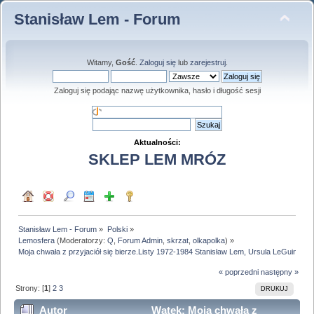
Stanisław Lem - Forum
Witamy,
Gość
.
Zaloguj się
lub
zarejestruj
.
Zaloguj się podając nazwę użytkownika, hasło i długość sesji
Aktualności:
SKLEP LEM MRÓZ
Stanisław Lem - Forum
»
Polski
»
Lemosfera
(Moderatorzy:
Q
,
Forum Admin
,
skrzat
,
olkapolka
) »
Moja chwała z przyjaciół się bierze.Listy 1972-1984 Stanisław Lem, Ursula LeGuin
« poprzedni
następny »
Strony: [
1
]
2
3
DRUKUJ
Autor
Wątek: Moja chwała z