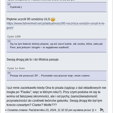
A jednak:)
Pięknie uczcili 95 urodziny ULG
:
https://www.fahrenheit.net.pl/aktualnosci/95-rocznica-urodzin-ursuli-k-le-
guin/
Cytat: LEM
Są na tym świecie dobrzy pisarze, są też zacni ludzie, ale osoba, która, taka jak
Pani, jest jednym i drugim – to wyjątkowa rzadkość
Swoją drogą jak to i do Mistrza pasuje.
Cytat: Le Guin
Proszę nie porzucać SF… Pozostało nas jeszcze troje, może czworo.
I już mnie zaciekawiło kiedy Ona to pisała (sądząc z dat okładkowych nie
mogła po "Fiasku", więc w którym roku?). Przy czym podoba mi się ta
wolna od fałszywej skromności, ale i od pychy, (samo)świadomość
przynależności do czołówki twórców gatunku. Swoją drogą kto był tym
trzecio-czwartym? Clarke? Wolfe???
«
Ostatnia zmiana: Października 23, 2024, 11:32:32 pm wysłana przez Q
»