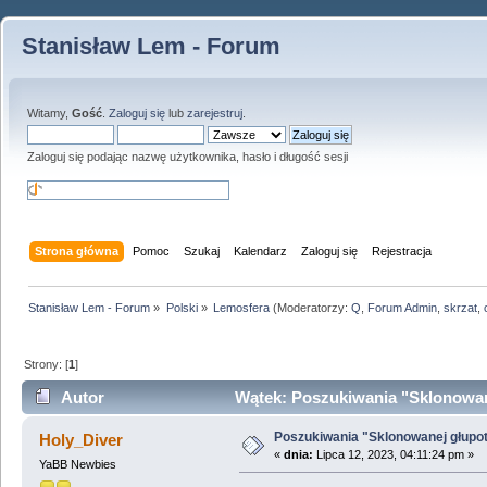
Stanisław Lem - Forum
Witamy,
Gość
.
Zaloguj się
lub
zarejestruj
.
Zaloguj się podając nazwę użytkownika, hasło i długość sesji
Strona główna
Pomoc
Szukaj
Kalendarz
Zaloguj się
Rejestracja
Stanisław Lem - Forum
»
Polski
»
Lemosfera
(Moderatorzy:
Q
,
Forum Admin
,
skrzat
,
Strony: [
1
]
Autor
Wątek: Poszukiwania "Sklonowane
Poszukiwania "Sklonowanej głupo
Holy_Diver
«
dnia:
Lipca 12, 2023, 04:11:24 pm »
YaBB Newbies