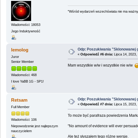
"Wśród wydarzeń wszechświata nie ma ważnych
Wiadomości: 18053
Jego Induktywność
Odp: Poszukiwania "Sklonowanej 
lemolog
«
Odpowiedź #6 dnia:
Lipca 14, 2023,
Juror
Senior Member
Mam wszystkie w/w i wszystkie nie w/w
Wiadomości: 468
I love YaBB 1G - SP1!
Odp: Poszukiwania "Sklonowanej 
Retsam
«
Odpowiedź #7 dnia:
Lipca 15, 2023,
Full Member
To może być parafraza powiedzenia Mark
Wiadomości: 106
"No amount of evidence will ever persuade a
Niepowodzenie jest najlepszym
nauczycielem
Ale też słyszałem tego różne wersje.