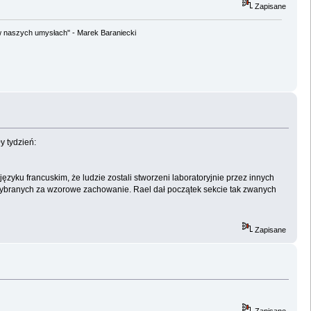
Zapisane
w naszych umysłach" - Marek Baraniecki
y tydzień:
yku francuskim, że ludzie zostali stworzeni laboratoryjnie przez innych
, wybranych za wzorowe zachowanie. Rael dał początek sekcie tak zwanych
Zapisane
Zapisane