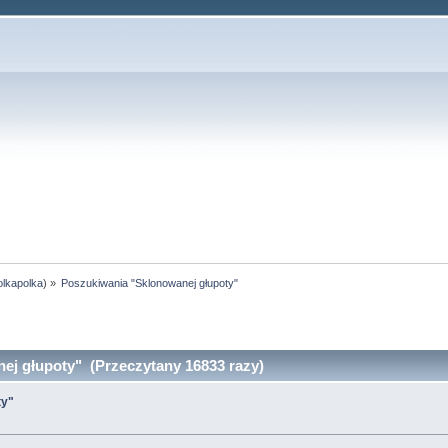
olkapolka
) »
Poszukiwania "Sklonowanej głupoty"
j głupoty" (Przeczytany 16833 razy)
ty"