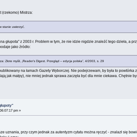
t (rzekomo) Mistrza:
 w stanie uwierzyć.
głupota" z 2003 r. Problem w tym, że nie idzie nigdzie znaleźć tego dzieła, a przyn
podaje jako źródło:
: Złote myśli, „Reader's Digest. Przegląd – edycja polska”, 4/2003, s. 29
 opublikowany na łamach Gazety Wyborczej. Nie podejrzewam, by była to powtórka z 
ają jak małpy), nie mniej jednak sprawa zaczęła być dla mnie ciekawa. Chętnie bym 
głupoty"
 06:07:17 pm »
sze uznania, przy czym jednak za autentyzm cytatu można ręczyć - znalazł się b