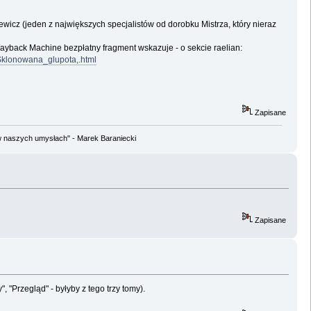
iewicz (jeden z największych specjalistów od dorobku Mistrza, który nieraz
Wayback Machine bezpłatny fragment wskazuje - o sekcie raelian:
klonowana_glupota,.html
Zapisane
w naszych umysłach" - Marek Baraniecki
Zapisane
 "Przegląd" - byłyby z tego trzy tomy).