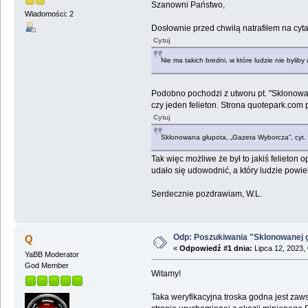
Szanowni Państwo,
Wiadomości: 2
Dosłownie przed chwilą natrafiłem na cyta
Cytuj
Nie ma takich bredni, w które ludzie nie byliby
Podobno pochodzi z utworu pt. "Sklonowana 
czy jeden felieton. Strona quotepark.com 
Cytuj
Sklonowana głupota, „Gazeta Wyborcza”, cyt. za
Tak więc możliwe że był to jakiś felieton
udało się udowodnić, a który ludzie powiel
Serdecznie pozdrawiam, W.L.
Odp: Poszukiwania "Sklonowanej 
Q
«
Odpowiedź #1 dnia:
Lipca 12, 2023,
YaBB Moderator
God Member
Witamy!
Taka weryfikacyjna troska godna jest zaw