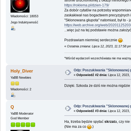
stronie uruchomionej z okazji minionego
https://roklema.pl/dzien-179/
Za dobór cytatów na potrzeby wspomniane
zaskakiwał nas bogactwem precyzyjnych in
Wiadomości: 18053
"Sklonowana głupota" natomiast, był to - 
Jego Induktywność
https://web.archive.org/web/202011252
...więc już na tej podstawie można założy
Pozdrawiam niemniej serdecznie
.
«
Ostatnia zmiana: Lipca 12, 2023, 11:17:58 
"Wśród wydarzeń wszechświata nie ma ważnych
Odp: Poszukiwania "Sklonowanej 
Holy_Diver
«
Odpowiedź #2 dnia:
Lipca 12, 2023,
YaBB Newbies
Dzięki. Szkoda że dziś nie można nigdzie z
Wiadomości: 2
Odp: Poszukiwania "Sklonowanej 
Q
«
Odpowiedź #3 dnia:
Lipca 12, 2023,
YaBB Moderator
God Member
Ha, trzeba będzie spytać
skrzat
a, czy nie
(Nie ma za co
.)