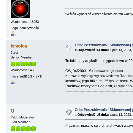
"Wśród wydarzeń wszechświata nie ma ważnych
Wiadomości: 18053
Jego Induktywność
Odp: Poszukiwania "Sklonowanej 
lemolog
«
Odpowiedź #4 dnia:
Lipca 13, 2023,
Juror
Senior Member
To taki mały artykulik - cotygodniowo w 
Wiadomości: 468
GW, 04/2003 -
Sklonowana głupota
Kierowca wyścigowy nazwiskiem Rael napot
I love YaBB 1G - SP1!
kosmitów, jego bliźnich, 25 tys. lat tem
Raelitów, którzy teraz ogłosili, że wyklono
---------------------------------------------------------
Odp: Poszukiwania "Sklonowanej 
Q
«
Odpowiedź #5 dnia:
Lipca 13, 2023,
YaBB Moderator
God Member
Przyznaj, masz w swoich archiwach wszyst