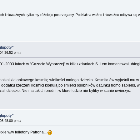
 i nieważnych, tylko my różnie je postrzegamy. Podział na ważne i nieważne odbywa się 
głupoty"
 04:36:52 pm »
2001-2003 latach w "Gazecie Wyborczej" w kilku zdaniach S. Lem komentował ubiegł
kał zielonkawego kosmitę wielkości małego dziecka. Kosmita ów wyjaśnił mu w jęz
u. W dodatku rzeczeni kosmici klonują po śmierci osobników gatunku homo sapiens
wali dziecko. Nie ma takich bredni, w które ludzie nie byliby w stanie uwierzyć.
-------------
głupoty"
 08:48:00 pm »
kie w/w felietony Patrona...