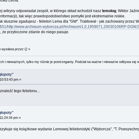
 Roku Lema:
j witryny odpowiadał zespół, w którego skład wchodził nasz
lemolog
, Wiktor Jaźn
formacji), tak więc prawdopodobieństwo pomyłki jest ekstremalnie niskie.
jak słusznie zgadujesz - felieton Lema dla "GW". Traktował - jak zachowany przez 
03651/http://www.archiwum.wyborcza.pl/Archiwum/1,0,1959071,20030106RP-DGW,S
ć, że przytoczone zdanie do niego pasuje.
pm wysłana przez Q
»
 i nieważnych, tylko my różnie je postrzegamy. Podział na ważne i nieważne odbywa się 
głupoty"
 10:53:43 pm »
naleźć tego felietonu...
głupoty"
 11:24:34 pm »
 szykuje się książkowe wydanie Lemowej felietonistyki ("Wyborcza", "T. Powszechny",