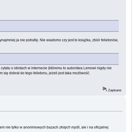
ajmniej ja nie potrafię. Nie wiadomo czy jest to książka, zbiór felietonów,
cytatu o idiotach w internecie (któremu to autorstwa Lemowi nigdy nie
się dobrał do tego felietonu, jeżeli jest taka możliwość.
Zapisane
owiem nie tylko w anonimowych bazach
złotych myśli
, ale i na oficjalnej