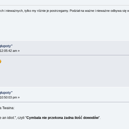
 i nieważnych, tylko my różnie je postrzegamy. Podział na ważne i nieważne odbywa się 
głupoty"
 12:05:42 am »
głupoty"
 10:50:03 pm »
a Twaina:
n idiot.", czyli "
Cymbała nie przekona żadna ilość dowodów
".