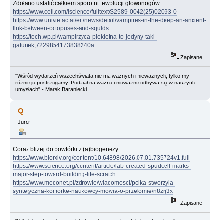
Zdołano ustalić całkiem sporo nt. ewolucji głowonogów:
https://www.cell.com/iscience/fulltext/S2589-0042(25)02093-0
https://www.univie.ac.at/en/news/detail/vampires-in-the-deep-an-ancient-
link-between-octopuses-and-squids
https://tech.wp.pl/wampirzyca-piekielna-to-jedyny-taki-
gatunek,7229854173838240a
Zapisane
"Wśród wydarzeń wszechświata nie ma ważnych i nieważnych, tylko my
różnie je postrzegamy. Podział na ważne i nieważne odbywa się w naszych
umysłach" - Marek Baraniecki
Q
Juror
Coraz bliżej do powtórki z (a)biogenezy:
https://www.biorxiv.org/content/10.64898/2026.07.01.735724v1.full
https://www.science.org/content/article/lab-created-spudcell-marks-
major-step-toward-building-life-scratch
https://www.medonet.pl/zdrowie/wiadomosci/polka-stworzyla-
syntetyczna-komorke-naukowcy-mowia-o-przelomie/n8zrj3x
Zapisane