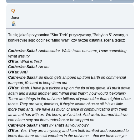
rodzenie żywych plodów (Przeczytany 38224 razy)
Q
Juror
Tu się jakoś przypomina "Star Trek" przyszywany, "Babylon 5" zwany, a
konkretniej jego odcinek "Mind War", czy raczej ostatnia scena tegoż:
Catherine Sakai
: Ambassador. While I was out there, I saw something.
What was it?
G'Kar
: What is this?
Catherine Sakai
: An ant.
G'Kar
: Ant?
Catherine Sakai
: So much gets shipped up from Earth on commercial
transport, it's hard to keep them out.
G'Kar
: Yeah. I have just picked it up on the tip of my glove. If I put it down
again and it asks another ant: "What was that?", how would it explain?
There are things in the universe billions of years older than eighter of our
races. They are vast, timeless, if they're aware of us at all it is as little
more than ants. We have as much chance of communicating with them
as an ant has with us. We know, we've tried. And we've learned that we
can either stay out from underfoot or be stepped on.
Catherine Sakai
: That's it? That's all you know?
G'Kar
: Yes. They are a mystery, and I am both terrified and reassured to
know that there are still wonders in the universe – that we have not yet