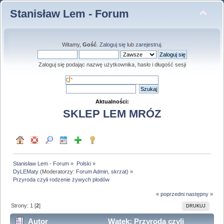
Stanisław Lem - Forum
Witamy,
Gość
.
Zaloguj się
lub
zarejestruj
.
Zaloguj się podając nazwę użytkownika, hasło i długość sesji
Aktualności:
SKLEP LEM MRÓZ
Stanisław Lem - Forum
»
Polski
»
DyLEMaty
(Moderatorzy:
Forum Admin
,
skrzat
) »
Przyroda czyli rodzenie żywych plodów
« poprzedni
następny »
Strony:
1
[
2
]
DRUKUJ
Autor
Wątek: Przyroda czyli