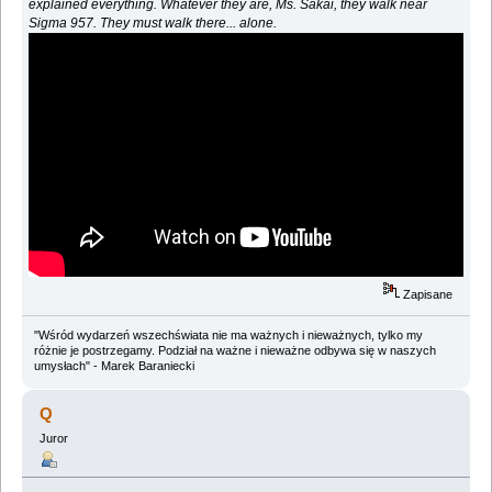
explained everything. Whatever they are, Ms. Sakai, they walk near
Sigma 957. They must walk there... alone.
Zapisane
"Wśród wydarzeń wszechświata nie ma ważnych i nieważnych, tylko my
różnie je postrzegamy. Podział na ważne i nieważne odbywa się w naszych
umysłach" - Marek Baraniecki
Q
Juror