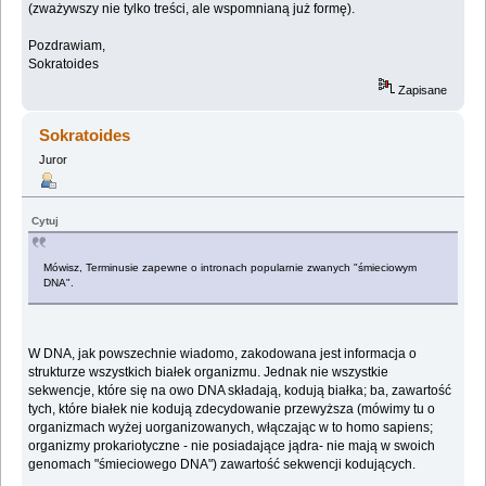
(zważywszy nie tylko treści, ale wspomnianą już formę).
Pozdrawiam,
Sokratoides
Zapisane
Sokratoides
Juror
Cytuj
Mówisz, Terminusie zapewne o intronach popularnie zwanych "śmieciowym
DNA".
W DNA, jak powszechnie wiadomo, zakodowana jest informacja o
strukturze wszystkich białek organizmu. Jednak nie wszystkie
sekwencje, które się na owo DNA składają, kodują białka; ba, zawartość
tych, które białek nie kodują zdecydowanie przewyższa (mówimy tu o
organizmach wyżej uorganizowanych, włączając w to homo sapiens;
organizmy prokariotyczne - nie posiadające jądra- nie mają w swoich
genomach "śmieciowego DNA") zawartość sekwencji kodujących.