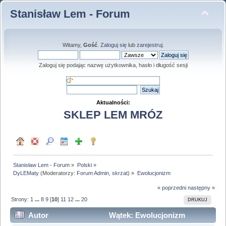
Stanisław Lem - Forum
Witamy,
Gość
.
Zaloguj się
lub
zarejestruj
.
Zaloguj się podając nazwę użytkownika, hasło i długość sesji
Aktualności:
SKLEP LEM MRÓZ
Stanisław Lem - Forum
»
Polski
»
DyLEMaty
(Moderatorzy:
Forum Admin
,
skrzat
) »
Ewolucjonizm
« poprzedni
następny »
Strony:
1
...
8
9
[
10
]
11
12
...
20
DRUKUJ
Autor
Wątek: Ewolucjonizm