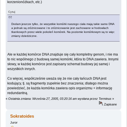
korzenionóżkach, etc.)
Cytuj
Dodam jeszcze tylko, że wszystkie komórki naszego ciała mają takie samo DNA
a jednak są zróżnicowane i to zróżnicowanie jest zachowane w hodowlach
tkankowych przez wiele pokoleń komórek. Na poziomie komórkowym są to więc
zmiany dziedziczne.
Ale w każdej komórce DNA znajduje się cały kompletny genom, i nie ma
to nic wspólnego z budową samej komórki, która to DNA zawiera. Innymi
słowy, w każdej komórce jest zapisany schemat budowy jej samej i
wszystkich innych.
Co więcej, współcześnie uważa się że nie cały łańcuch DNA jest
kodujący, tj. są fragmenty zupełnie bez znaczenia; dlatego można
powiedzieć, że każda komórka zawiera opis organizmu + informację
redundantną.
«
Ostatnia zmiana: Września 27, 2005, 03:20:16 am wysłana przez Terminus
»
Zapisane
Sokratoides
Juror