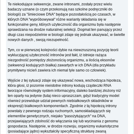
Te niekodujące sekwencje, zwane intronami, zostały przez wielu
badaczy uznane (o czym przekonują nas szkolne podręczniki do
biologii) za "śmieciowe DNA" będące pozostałością po czasach, w
których DNA "wypróbowywał" różne warianty składania się w
funkcjonalne geny, których użyteczność dla organizmu była następnie
sprawdzana na drodze naturalnej selekcji. Dogmat ten panujący przez
długi czas niepodzielnie w biologii zdaje się jednak ukazywać, w świetle
nowych danych , swoją niezupełność.
Tym, co w pierwszej kolejności dybie na niewzruszoną pozycję teorii
wykluczjącej użyteczność intronów jest fakt, iż istnieje rażąca
niezgodność pomiędzy złożonością organizmu, a ilością eksonów
(sekwencji kodujących białka) zawartych w ich DNA (dla przykładu
prymitywny nicień zawiera ich niemal tyle samo co człowiek).
Wyjście z tej sytuacji zdaje się ukazywać nowa, wschodząca hipoteza,
która głosi, iż pozornie nieistotne introny kodują cząsteczki RNA
tworzące równoległy system informacyjny, daleko bardziej złożony niż
ten oparty na jedynie (tutaj nieco upraszczam, gdyż tradycyjny model
również przewiduje udział pewnych niebiałkowych składników w
ekspresji) białkowych komponentach. Zgodnie z tą hipotezą introny
powstały z pewnego rodzaju ruchomych, samoskładających się
elementów genetycznych, niejako "pasożytujących" na DNA,
przejawiających zdolność do włączania się lub wycinania z genomu
gospodarza. Następnie, w drodze rozwoju, organizmy eukariotyczne
(posiadające jądro) wykształciły specyficzną strukturę zwaną