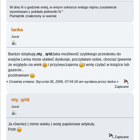
W dniu N o godzinie entej, w entym sektorze entego rejonu zostaniecie
wyentowani z pokładu jednostki N."
Pamiętnik znaleziony w wannie
lanka
Juror
Bardzo dziękuję,
nty_ qrld
,taka możliwość szybkiego przeskoku do
esejów Lema może ułatwić dyskusje, poczytałam sobie, chociaż (pewnie
ze względu na wiek
i przyzwyczajenia
) wolę czytać w książce lub
gazecie...
pozdrawiam
«
Ostatnia zmiana: Stycznia 06, 2006, 07:04:18 am wysłana przez lanka
»
Zapisane
nty_qrld
Juror
Ja również ( mimo wieku ) wolę papierowe artykuły.
Pzdr
Zapisane