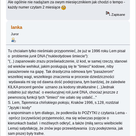
Ale ogólnie nie nadążam za owym miesięcznikiem jak chodzi o tempo -
każdy numer czytam 2 miesiące
Zapisane
lanka
Juror
Tu chciałam tylko nieśmiało przypomnieć, że już w 1996 roku Lem pisał
o problemie
junk
DNA ("nukleotydowe śmiecie"):
"(...) zapanowało zrazu przeświadczenie, iż kod, w samej rzeczy, stanowi
od wieków wehikuł, jakim posługują się te "śmieci" kodowe, niby
pasażerowie na gapę. Tak drastyczna odmowa tym "pasażerom"
wszelkiej wagi, wszelkiego znaczenia w procesie dziedziczności
wydawała mi się od dawna dość podejrzana, tym bardziej, że zaledwie
KILKA procent genów uznano za kodony strukturalne (...)Jednak
ostatnio już słychać o ewolucyjnej roli
junk
DNA, chociaż jeszcze z
pewnoscią funkcji tych "śmieci" nie udało się ustalić..."
S. Lem,
Tajemnica chińskiego pokoju,
Kraków 1996, s.128, rozdział
"Języki i kody"
a wspominam o tym dlatego, że podkreśla to POŻYTKI z czytania Lema -
oprócz (oczywiście) przyjemności, ma się wówczas pojęcie o
kierunkach badań i możliwych odkryć, a także (miłą sercu wielbicielki
Lema) satysfakcję, że znów jego przewidywania (czy
podejrzenia
, jak
sam pisze) były trafne.