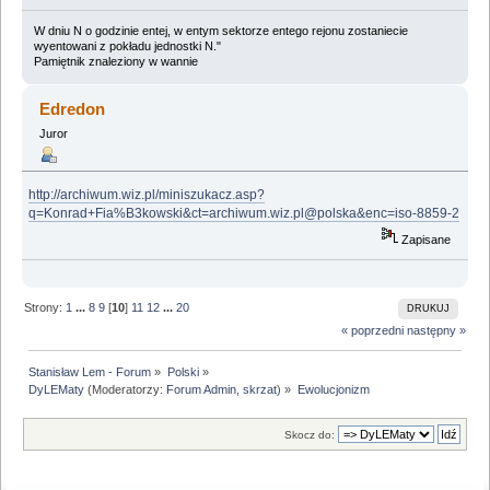
W dniu N o godzinie entej, w entym sektorze entego rejonu zostaniecie
wyentowani z pokładu jednostki N."
Pamiętnik znaleziony w wannie
Edredon
Juror
http://archiwum.wiz.pl/miniszukacz.asp?
q=Konrad+Fia%B3kowski&ct=archiwum.wiz.pl@polska&enc=iso-8859-2
Zapisane
Strony:
1
...
8
9
[
10
]
11
12
...
20
DRUKUJ
« poprzedni
następny »
Stanisław Lem - Forum
»
Polski
»
DyLEMaty
(Moderatorzy:
Forum Admin
,
skrzat
) »
Ewolucjonizm
Skocz do: