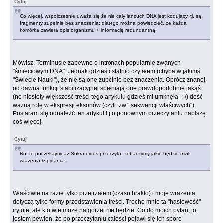
Cytuj
Co więcej, współcześnie uważa się że nie cały łańcuch DNA jest kodujący, tj. są
fragmenty zupełnie bez znaczenia; dlatego można powiedzieć, że każda
komórka zawiera opis organizmu + informację redundantną.
Mówisz, Terminusie zapewne o intronach popularnie zwanych
"śmieciowym DNA". Jednak gdzieś ostatnio czytałem (chyba w jakimś
"Świecie Nauki"), że nie są one zupełnie bez znaczenia. Oprócz znanej
od dawna funkcji stabilizacyjnej spełniają one prawdopodobnie jakąś
(no niestety większość treści tego artykułu gdzieś mi umknęła :-/) dość
ważną rolę w ekspresji eksonów (czyli tzw." sekwencji właściwych").
Postaram się odnaleźć ten artykuł i po ponownym przeczytaniu napiszę
coś więcej.
Cytuj
No, to poczekajmy aż Sokratoides przeczyta; zobaczymy jakie będzie miał
wrażenia & pytania.
Właściwie na razie tylko przejrzałem (czasu brakło) i moje wrażenia
dotyczą tylko formy przedstawienia treści. Trochę mnie ta "hasłowość"
irytuje, ale kto wie może najgorzej nie będzie. Co do moich pytań, to
jestem pewien, że po przeczytaniu całości pojawi się ich sporo