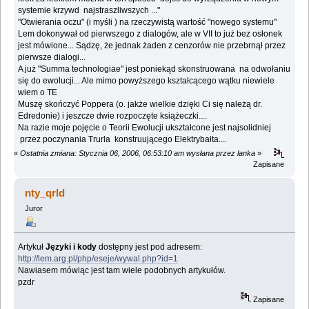
systemie krzywd najstraszliwszych ..."
"Otwierania oczu" (i myśli ) na rzeczywistą wartość "nowego systemu"
Lem dokonywał od pierwszego z dialogów, ale w VII to już bez osłonek
jest mówione... Sądzę, że jednak żaden z cenzorów nie przebrnął przez
pierwsze dialogi...
A już "Summa technologiae" jest poniekąd skonstruowana na odwołaniu
się do ewolucji... Ale mimo powyższego kształcącego wątku niewiele
wiem o TE
Muszę skończyć Poppera (o. jakże wielkie dzięki Ci się należą dr.
Edredonie) i jeszcze dwie rozpoczęte książeczki....
Na razie moje pojęcie o Teorii Ewolucji ukształcone jest najsolidniej
przez poczynania Trurla konstruującego Elektrybałta....
«
Ostatnia zmiana: Stycznia 06, 2006, 06:53:10 am wysłana przez lanka
»
Zapisane
nty_qrld
Juror
Artykuł
Języki i kody
dostępny jest pod adresem:
http://lem.arg.pl/php/eseje/wywal.php?id=1
Nawiasem mówiąc jest tam wiele podobnych artykułów.
pzdr
Zapisane