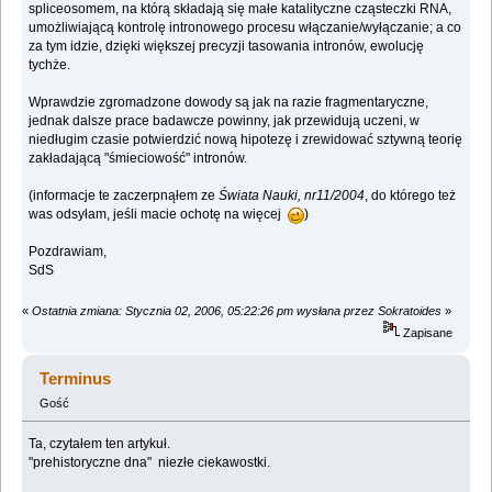
spliceosomem, na którą składają się małe katalityczne cząsteczki RNA,
umożliwiającą kontrolę intronowego procesu włączanie/wyłączanie; a co
za tym idzie, dzięki większej precyzji tasowania intronów, ewolucję
tychże.
Wprawdzie zgromadzone dowody są jak na razie fragmentaryczne,
jednak dalsze prace badawcze powinny, jak przewidują uczeni, w
niedługim czasie potwierdzić nową hipotezę i zrewidować sztywną teorię
zakładającą "śmieciowość" intronów.
(informacje te zaczerpnąłem ze
Świata Nauki, nr11/2004
, do którego też
was odsyłam, jeśli macie ochotę na więcej
)
Pozdrawiam,
SdS
«
Ostatnia zmiana: Stycznia 02, 2006, 05:22:26 pm wysłana przez Sokratoides
»
Zapisane
Terminus
Gość
Ta, czytałem ten artykuł.
"prehistoryczne dna" niezłe ciekawostki.