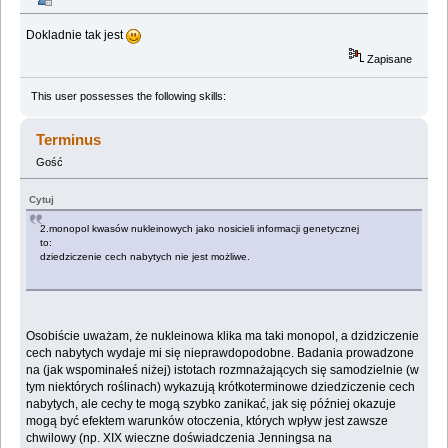
Dokladnie tak jest
Zapisane
This user possesses the following skills:
Terminus
Gość
Cytuj
2.monopol kwasów nukleinowych jako nosicieli informacji genetycznej
to:
dziedziczenie cech nabytych nie jest możliwe.
Osobiście uważam, że nukleinowa klika ma taki monopol, a dzidziczenie
cech nabytych wydaje mi się nieprawdopodobne. Badania prowadzone
na (jak wspominałeś niżej) istotach rozmnażających się samodzielnie (w
tym niektórych roślinach) wykazują krótkoterminowe dziedziczenie cech
nabytych, ale cechy te mogą szybko zanikać, jak się później okazuje
mogą być efektem warunków otoczenia, których wpływ jest zawsze
chwilowy (np. XIX wieczne doświadczenia Jenningsa na