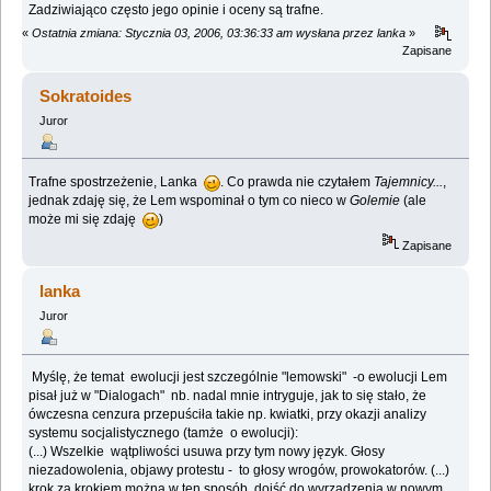
Zadziwiająco często jego opinie i oceny są trafne.
«
Ostatnia zmiana: Stycznia 03, 2006, 03:36:33 am wysłana przez lanka
»
Zapisane
Sokratoides
Juror
Trafne spostrzeżenie, Lanka
. Co prawda nie czytałem
Tajemnicy...
,
jednak zdaję się, że Lem wspominał o tym co nieco w
Golemie
(ale
może mi się zdaję
)
Zapisane
lanka
Juror
Myślę, że temat ewolucji jest szczególnie "lemowski" -o ewolucji Lem
pisał już w "Dialogach" nb. nadal mnie intryguje, jak to się stało, że
ówczesna cenzura przepuściła takie np. kwiatki, przy okazji analizy
systemu socjalistycznego (tamże o ewolucji):
(...) Wszelkie wątpliwości usuwa przy tym nowy język. Głosy
niezadowolenia, objawy protestu - to głosy wrogów, prowokatorów. (...)
krok za krokiem można w ten sposób dojść do wyrządzenia w nowym