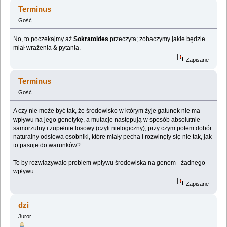
(Przeczytany 295416 razy)
Terminus
Gość
No, to poczekajmy aż
Sokratoides
przeczyta; zobaczymy jakie będzie
miał wrażenia & pytania.
Zapisane
Terminus
Gość
A czy nie może być tak, że środowisko w którym żyje gatunek nie ma
wpływu na jego genetykę, a mutacje następują w sposób absolutnie
samorzutny i zupełnie losowy (czyli nielogiczny), przy czym potem dobór
naturalny odsiewa osobniki, które miały pecha i rozwinęły się nie tak, jak
to pasuje do warunków?
To by rozwiazywało problem wpływu środowiska na genom - żadnego
wpływu.
Zapisane
dzi
Juror