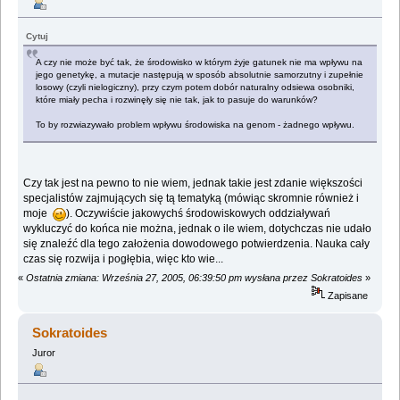
Cytuj
A czy nie może być tak, że środowisko w którym żyje gatunek nie ma wpływu na
jego genetykę, a mutacje następują w sposób absolutnie samorzutny i zupełnie
losowy (czyli nielogiczny), przy czym potem dobór naturalny odsiewa osobniki,
które miały pecha i rozwinęły się nie tak, jak to pasuje do warunków?
To by rozwiazywało problem wpływu środowiska na genom - żadnego wpływu.
Czy tak jest na pewno to nie wiem, jednak takie jest zdanie większości
specjalistów zajmujących się tą tematyką (mówiąc skromnie również i
moje
). Oczywiście jakowychś środowiskowych oddziaływań
wykluczyć do końca nie można, jednak o ile wiem, dotychczas nie udało
się znaleźć dla tego założenia dowodowego potwierdzenia. Nauka cały
czas się rozwija i pogłębia, więc kto wie...
«
Ostatnia zmiana: Września 27, 2005, 06:39:50 pm wysłana przez Sokratoides
»
Zapisane
Sokratoides
Juror