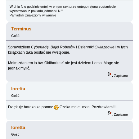
W dniu N o godzinie entej, w entym sektorze entego rejonu zostaniecie
wyentowani z pokładu jednostki N."
Pamiętnik znaleziony w wannie
Terminus
Gość
Sprawdziłem
Cyberiadę, Bajki Robotów
i
Dzienniki Gwiazdowe
i w tych
książkach taka postać nie występuje.
Moim zdaniem to ów 'Oklibariusz' nie jest dziełem Lema. Mogę się
jednak mylić.
Zapisane
loretta
Gość
Dziękuję bardzo za pomoc
Czeka mnie uczta. Pozdrawiam!!!!
Zapisane
loretta
Gość