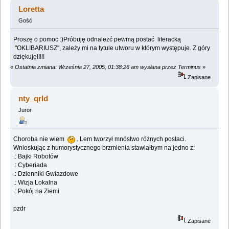
(Przeczytany 21141 razy)
Loretta
Gość
Proszę o pomoc :)Próbuję odnależć pewmą postać literacką
"OKLIBARIUSZ", zależy mi na tytule utworu w którym występuje. Z góry
dziękuję!!!!!
«
Ostatnia zmiana: Września 27, 2005, 01:38:26 am wysłana przez Terminus
»
Zapisane
nty_qrld
Juror
Choroba nie wiem
. Lem tworzył mnóstwo różnych postaci.
Wnioskując z humorystycznego brzmienia stawiałbym na jedno z:
.: Bajki Robotów
.: Cyberiada
.: Dzienniki Gwiazdowe
.: Wizja Lokalna
.: Pokój na Ziemi
pzdr
Zapisane