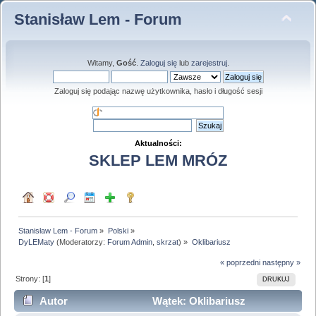
Stanisław Lem - Forum
Witamy,
Gość
.
Zaloguj się
lub
zarejestruj
.
Zaloguj się podając nazwę użytkownika, hasło i długość sesji
Aktualności:
SKLEP LEM MRÓZ
Stanisław Lem - Forum
»
Polski
»
DyLEMaty
(Moderatorzy:
Forum Admin
,
skrzat
) »
Oklibariusz
« poprzedni
następny »
Strony: [
1
]
DRUKUJ
Autor
Wątek: Oklibariusz