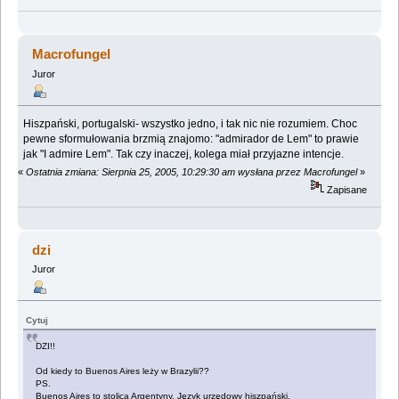
Macrofungel
Juror
Hiszpański, portugalski- wszystko jedno, i tak nic nie rozumiem. Choc
pewne sformułowania brzmią znajomo: "admirador de Lem" to prawie
jak "I admire Lem". Tak czy inaczej, kolega miał przyjazne intencje.
«
Ostatnia zmiana: Sierpnia 25, 2005, 10:29:30 am wysłana przez Macrofungel
»
Zapisane
dzi
Juror
Cytuj
DZI!!
Od kiedy to Buenos Aires leży w Brazylii??
PS.
Buenos Aires to stolica Argentyny. Język urzędowy hiszpański.