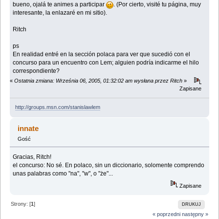
bueno, ojalá te animes a participar
. (Por cierto, visité tu página, muy
interesante, la enlazaré en mi sitio).
Ritch
ps
En realidad entré en la sección polaca para ver que sucedió con el
concurso para un encuentro con Lem; alguien podría indicarme el hilo
correspondiente?
«
Ostatnia zmiana: Września 06, 2005, 01:32:02 am wysłana przez Ritch
»
Zapisane
http://groups.msn.com/stanislawlem
innate
Gość
Gracias, Ritch!
el concurso: No sé. En polaco, sin un diccionario, solomente comprendo
unas palabras como "na", "w", o "że"...
Zapisane
Strony: [
1
]
DRUKUJ
« poprzedni
następny »