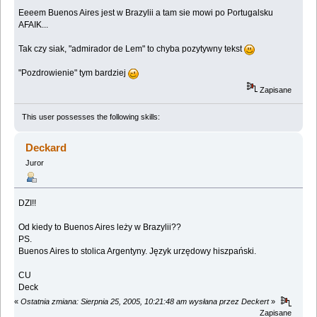
Eeeem Buenos Aires jest w Brazylii a tam sie mowi po Portugalsku
AFAIK...
Tak czy siak, "admirador de Lem" to chyba pozytywny tekst
"Pozdrowienie" tym bardziej
Zapisane
This user possesses the following skills:
Deckard
Juror
DZI!!
Od kiedy to Buenos Aires leży w Brazylii??
PS.
Buenos Aires to stolica Argentyny. Język urzędowy hiszpański.
CU
Deck
«
Ostatnia zmiana: Sierpnia 25, 2005, 10:21:48 am wysłana przez Deckert
»
Zapisane