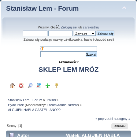
Stanisław Lem - Forum
Witamy,
Gość
.
Zaloguj się
lub
zarejestruj
.
Zaloguj się podając nazwę użytkownika, hasło i długość sesji
Aktualności:
SKLEP LEM MRÓZ
Stanisław Lem - Forum
»
Polski
»
Hyde Park
(Moderatorzy:
Forum Admin
,
skrzat
) »
ALGUIEN HABLA CASTELLANO??
« poprzedni
następny »
Strony: [
1
]
DRUKUJ
Autor
Wątek: ALGUIEN HABLA