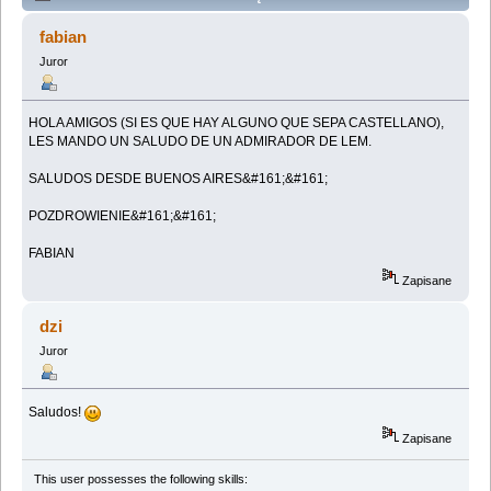
CASTELLANO?? (Przeczytany 37024 razy)
fabian
Juror
HOLA AMIGOS (SI ES QUE HAY ALGUNO QUE SEPA CASTELLANO),
LES MANDO UN SALUDO DE UN ADMIRADOR DE LEM.
SALUDOS DESDE BUENOS AIRES&#161;&#161;
POZDROWIENIE&#161;&#161;
FABIAN
Zapisane
dzi
Juror
Saludos!
Zapisane
This user possesses the following skills: