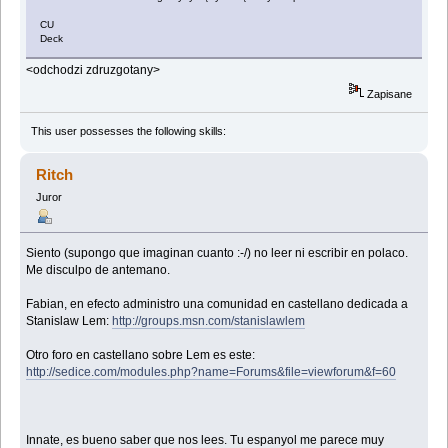
CU
Deck
<odchodzi zdruzgotany>
Zapisane
This user possesses the following skills:
Ritch
Juror
Siento (supongo que imaginan cuanto :-/) no leer ni escribir en polaco.
Me disculpo de antemano.
Fabian, en efecto administro una comunidad en castellano dedicada a
Stanislaw Lem:
http://groups.msn.com/stanislawlem
Otro foro en castellano sobre Lem es este:
http://sedice.com/modules.php?name=Forums&file=viewforum&f=60
Innate, es bueno saber que nos lees. Tu espanyol me parece muy