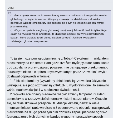
Cytuj
(...)Autor cytuje wielu naukowcow, ktorzy twierdza calkiem co innego.Mianowicie
globalnego ocieplenia nie ma. Wszyscy uwazaja, ze dzialalnosc czlowieka
powoduje wzrost temperatury, nie sposob sie z tym nie zgodzic ale ten wzrost
jest minimalny.
(...) Czy rzeczywiscie uleglismy globalnej manipulacji faktami? Jesli to tylko fikcja
(mam na mysli powiesc Crichtona) to dlaczego opisuje on wyniki prawdziwych
badan, ktore przecza teorii efektu cieplarnianego? Jesli sie wyglupilem
zabierajac glos to przepraszam.
To ja się może powygłupiam trochę z Tobą;-) Czytałem i widziałem
nieco rzeczy na ten temat i tam gdzie trzeźwo myślący autor zadał sobie
trud zapytania o prawdziwość powszechnie panującego przekonania o
"strasznym efekcie cieplarnianym wywołanym przez człowieka" zwykle
dostawał odpowiedź w formie:
1. Efekt cieplarniany (wywołany działalnością człowieka) faktycznie
występuje, ale jego rozmiary są ZNACZNIE wyolbrzymione i to zarówno
wśród naukowców jak i w społecznej świadomości.
2. Wywołujące obawy niedawne "nagłe" zmiany temperatur i składu
atmosfery to w rzeczywistości norma w historii naszej planety. Okazuje
się, że takie skokowe przejścia i fluktuacje klimatu, nawet o wiele
intensywniejsze i raptowniejsze niż obserwowane obecnie, następowały
nieustannie na długo przed tym nim człowiek zapalił pierwsze ognisko
(zgromadzenie tych danych w bardzo wygodny i precyzyjny sposób