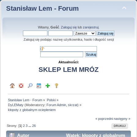
Stanisław Lem - Forum
Witamy,
Gość
.
Zaloguj się
lub
zarejestruj
.
Zaloguj się podając nazwę użytkownika, hasło i długość sesji
Aktualności:
SKLEP LEM MRÓZ
Stanisław Lem - Forum
»
Polski
»
DyLEMaty
(Moderatorzy:
Forum Admin
,
skrzat
) »
kłopoty z globalnym ociepleniem
« poprzedni
następny »
Strony: [
1
]
2
3
...
26
DRUKUJ
Autor
Wątek: kłopoty z globalnym