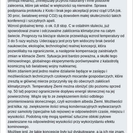
(emisja metanu), zmniejszały przyrost naturalny i inne podobne
zalecenia, które jak widać w większości są nierealne. Sprawa
podpisania protokołu z Kioto i brak jego akceptacji przez rząd USA (ok.
30 proc. światowej emisji CO2) są dowodem małej skuteczności takich
konferencji i szczytnych apeli.
Wzrost globalnej temp. o ok. 0,8 stop. C w ostatnim stuleciu, już
spowodował znane i odczuwalne zakłócenia klimatyczne na całym
świecie. Prognozy na bieżące stulecie przewidują wzrost temperatury od
3 do 5 razy wyższy. Uderzający jest przy tym widoczny brak (wsród
naukowców, ekologów, technologów) realnej koncepcji, która
pozwoliłaby na ograniczenie, a następnie kompensację zaistniałych
zmian w klimacie Ziemi. Sytuacja jest bardzo poważna, a skutki tego
mimowolnego, globalnego eksperymentu porównywalne z katastrofą
kosmiczną lub światowej wojny nuklearnej.
Moim zdaniem jest jedno realne działanie będące w zasięgu i
możliwościach technicznych czołowych mocarstw gospodarczych, które
zresztą w głównej mierze przyczyniły się do obecnych zakłóceń
klimatycznych. Temperaturę Ziemi można obniżyć (do poziomu sprzed
np. 50 lat) poprzez ograniczenie dopływu energii słonecznej na jej
powierzchnię. Wiąże się to ze zwiększeniem ilości odbitego
promieniowania słonecznego, czyli wzrostem albeda Ziemi. Możliwości
jest kilka: np. zwiększenie ilości smug kondensacyjnych wytwarzanych
przez samoloty (specjalne lub rejsowe) w odpowiednim czasie, miejscu i
wysokości. Podobną rolę mogą spełniać sztuczne obłoki pyłowe
zawieszane na odpowiedniej wysokości przy wykorzystaniu efektu
kominowego.
Możliwe jest, że takie koncepcje były już dyskutowane, a ja ich nie znam.