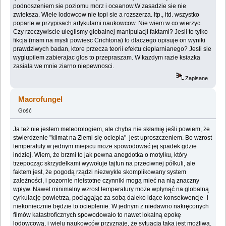
podnoszeniem sie poziomu morz i oceanow.W zasadzie sie nie
zwieksza. Wiele lodowcow nie topi sie a rozszerza. Itp., itd. wszystko
poparte w przypisach artykulami naukowcow. Nie wiem w co wierzyc.
Czy rzeczywiscie uleglismy globalnej manipulacji faktami? Jesli to tylko
fikcja (mam na mysli powiesc Crichtona) to dlaczego opisuje on wyniki
prawdziwych badan, ktore przecza teorii efektu cieplarnianego? Jesli sie
wyglupilem zabierajac glos to przepraszam. W kazdym razie ksiazka
zasiala we mnie ziarno niepewnosci.
Zapisane
Macrofungel
Gość
Ja też nie jestem meteorologiem, ale chyba nie skłamię jeśli powiem, że
stwierdzenie "klimat na Ziemi się ociepla" jest uproszczeniem. Bo wzrost
temperatuty w jednym miejscu może spowodować jej spadek gdzie
indziej. Wiem, że brzmi to jak pewna anegdotka o motylku, który
trzepocząc skrzydełkami wywołuje tajfun na przeciwnej półkuli, ale
faktem jest, że pogodą rządzi niezwykle skomplikowany system
zależności, i pozornie nieistotne czynniki mogą mieć na nią znaczny
wpływ. Nawet minimalny wzrost temperatury może wpłynąć na globalną
cyrkulację powietrza, pociągając za sobą daleko idące konsekwencje- i
niekoniecznie będzie to ocieplenie. W jednym z niedawno nakręconych
filmów katastroficznych spowodowało to nawet lokalną epokę
lodowcową, i wielu naukowców przyznaje, że sytuacja taka jest możliwa.