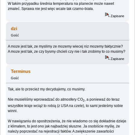
W takim przypadku średnia temperatura na planecie może nawet
zmaleć. Sprawa nie jest więc wcale tak czarno-biała.
Zapisane
dzi
Gość
A moze jest tak, ze myslimy ze mozemy wiecej niz mozemy faktycznie?
A moze jest tak, ze czy bysmy chcieli czy nie i tak zrobimy to co musimy?
Zapisane
Terminus
Gość
Tak, ale to przecież my decydujemy, co musimy.
Nie musieliśmy wprowadzać do atmosfery CO
, a ponieważ do teraz
2
wszystkie kraje wciąż to robią (z USA na czele), to sami jesteśmy sobie
winni.
W nawiązaniu do spostrzeżenia, że nie wiadomo co się dokładnie dzieje
z klimatem, to jest ono jak najbadziej słuszne. Ja osobiście myślę, że
należy poprzestać na rejestracji faktów. A zwiększenie zawartości