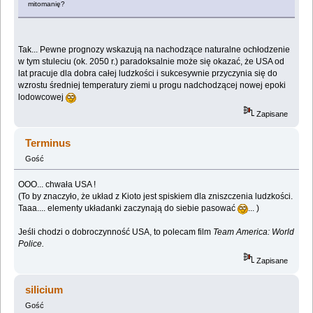
mitomanię?
Tak... Pewne prognozy wskazują na nachodzące naturalne ochłodzenie
w tym stuleciu (ok. 2050 r.) paradoksalnie może się okazać, że USA od
lat pracuje dla dobra całej ludzkości i sukcesywnie przyczynia się do
wzrostu średniej temperatury ziemi u progu nadchodzącej nowej epoki
lodowcowej
Zapisane
Terminus
Gość
OOO... chwała USA !
(To by znaczyło, że układ z Kioto jest spiskiem dla zniszczenia ludzkości.
Taaa.... elementy układanki zaczynają do siebie pasować
... )
Jeśli chodzi o dobroczynność USA, to polecam film
Team America: World
Police.
Zapisane
silicium
Gość