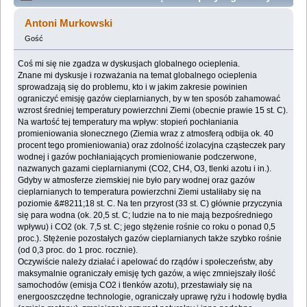
ociepleniem (Przeczytany 618515 razy)
Antoni Murkowski
Gość
Coś mi się nie zgadza w dyskusjach globalnego ocieplenia.
Znane mi dyskusje i rozważania na temat globalnego ocieplenia
sprowadzają się do problemu, kto i w jakim zakresie powinien
ograniczyć emisję gazów cieplarnianych, by w ten sposób zahamować
wzrost średniej temperatury powierzchni Ziemi (obecnie prawie 15 st. C).
Na wartość tej temperatury ma wpływ: stopień pochłaniania
promieniowania słonecznego (Ziemia wraz z atmosferą odbija ok. 40
procent tego promieniowania) oraz zdolność izolacyjna cząsteczek pary
wodnej i gazów pochłaniających promieniowanie podczerwone,
nazwanych gazami cieplarnianymi (CO2, CH4, O3, tlenki azotu i in.).
Gdyby w atmosferze ziemskiej nie było pary wodnej oraz gazów
cieplarnianych to temperatura powierzchni Ziemi ustaliłaby się na
poziomie &#8211;18 st. C. Na ten przyrost (33 st. C) głównie przyczynia
się para wodna (ok. 20,5 st. C; ludzie na to nie mają bezpośredniego
wpływu) i CO2 (ok. 7,5 st. C; jego stężenie rośnie co roku o ponad 0,5
proc.). Stężenie pozostałych gazów cieplarnianych także szybko rośnie
(od 0,3 proc. do 1 proc. rocznie).
Oczywiście należy działać i apelować do rządów i społeczeństw, aby
maksymalnie ograniczały emisję tych gazów, a więc zmniejszały ilość
samochodów (emisja CO2 i tlenków azotu), przestawiały się na
energooszczędne technologie, ograniczały uprawę ryżu i hodowlę bydła