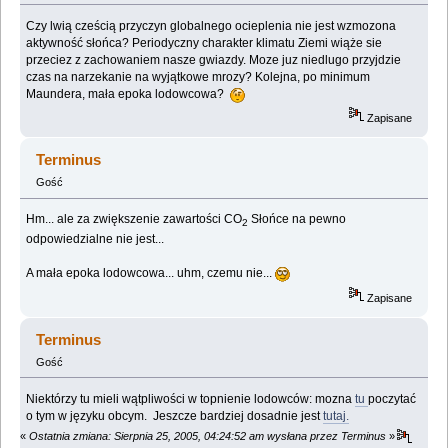
Czy lwią cześcią przyczyn globalnego ocieplenia nie jest wzmozona
aktywność słońca? Periodyczny charakter klimatu Ziemi wiąże sie
przeciez z zachowaniem nasze gwiazdy. Moze juz niedlugo przyjdzie
czas na narzekanie na wyjątkowe mrozy? Kolejna, po minimum
Maundera, mała epoka lodowcowa?
Zapisane
Terminus
Gość
Hm... ale za zwiększenie zawartości CO
Słońce na pewno
2
odpowiedzialne nie jest...
A mała epoka lodowcowa... uhm, czemu nie...
Zapisane
Terminus
Gość
Niektórzy tu mieli wątpliwości w topnienie lodowców: mozna
tu
poczytać
o tym w języku obcym. Jeszcze bardziej dosadnie jest
tutaj.
«
Ostatnia zmiana: Sierpnia 25, 2005, 04:24:52 am wysłana przez Terminus
»