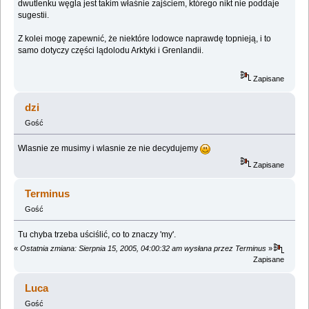
dwutlenku węgla jest takim właśnie zajściem, którego nikt nie poddaje
sugestii.
Z kolei mogę zapewnić, że niektóre lodowce naprawdę topnieją, i to
samo dotyczy części lądolodu Arktyki i Grenlandii.
Zapisane
dzi
Gość
Wlasnie ze musimy i wlasnie ze nie decydujemy
Zapisane
Terminus
Gość
Tu chyba trzeba uściślić, co to znaczy 'my'.
«
Ostatnia zmiana: Sierpnia 15, 2005, 04:00:32 am wysłana przez Terminus
»
Zapisane
Luca
Gość