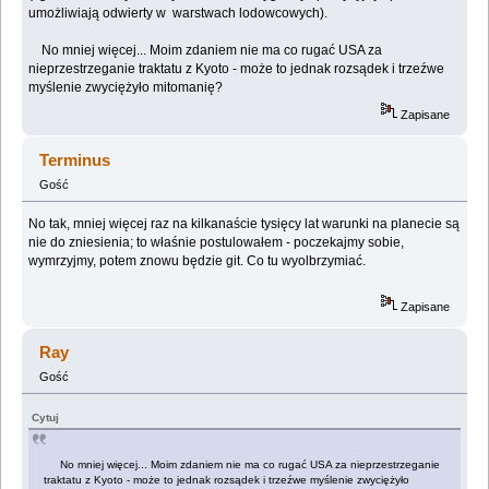
umożliwiają odwierty w warstwach lodowcowych).
No mniej więcej... Moim zdaniem nie ma co rugać USA za
nieprzestrzeganie traktatu z Kyoto - może to jednak rozsądek i trzeźwe
myślenie zwyciężyło mitomanię?
Zapisane
Terminus
Gość
No tak, mniej więcej raz na kilkanaście tysięcy lat warunki na planecie są
nie do zniesienia; to właśnie postulowałem - poczekajmy sobie,
wymrzyjmy, potem znowu będzie git. Co tu wyolbrzymiać.
Zapisane
Ray
Gość
Cytuj
No mniej więcej... Moim zdaniem nie ma co rugać USA za nieprzestrzeganie
traktatu z Kyoto - może to jednak rozsądek i trzeźwe myślenie zwyciężyło