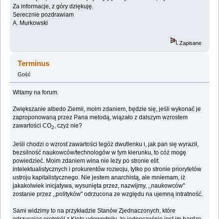
Za informacje, z góry dziękuję.
Serecznie pozdrawiam
A. Murkowski
Zapisane
Terminus
Gość
Witamy na forum.
Zwiększanie albedo Ziemii, moim zdaniem, będzie się, jeśli wykonać je
zaproponowaną przez Pana metodą, wiązało z dalszym wzrostem
zawartości CO
, czyż nie?
2
Jeśli chodzi o wzrost zawartości tegóż dwutlenku i, jak pan się wyraził,
bezsilność naukowców/technologów w tym kierunku, to cóż mogę
powiedzieć. Moim zdaniem wina nie leży po stronie elit
intelektualistycznych i prokurentów rozwoju, tylko po stronie priorytetów
ustroju kapitalistycznego. Nie jestem anarchistą, ale mniemam, iż
jakakolwiek inicjatywa, wysunięta przez, nazwijmy, ,,naukowców''
zostanie przez ,,polityków'' odrzucona ze względu na ujemną intratność.
Sami widzimy to na przykładzie Stanów Zjednaczonych, które
odrzucając protokół z Kioto udowodniły, że jednocześnie jest im bardzo