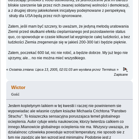
bliskie szerzenie tak przez nich zwanej solidarnej wolności i demokracji,
a z drugiej strony jakiekolwiek inicjatywy podejmowane z perspekywą
straty dla USA będą przez nich ignorowane.
Zatem, jeśli mam być szczery, to uważam, że jedyną metodą uratowania
Ziemii przed skutkami efektu cieplarnianego jest pozostawienie status
quo, co spowoduje w czasie kilkuset lat wyginięcie całej ludzkości, a bez
ludzkości Ziemia zregeneruje się w jakieś 200-300 lat i będzie pięknie.
Zatem, poczekać 600 lat, nic nie robić, a będzie dobrze. My już tego nie
ujrzymy, ale... no nie można mieć wszystkiego.
«
Ostatnia zmiana: Lipca 13, 2005, 02:01:03 am wysłana przez Terminus
»
Zapisane
Wictor
Gość
Jestem kopletynym laikiem w tej kwestii i raczej nie powinienem sie
wypowiadac ale wlasnie czytam ksiazke Michaela Crichtona "Panstwo
Strachu". To ksiazeczka sensacyjna poruszajaca temet globalnego
ocieplenia. Autor cytuje wielu naukowcow, ktorzy twierdza calkiem co
innego.Mianowicie globalnego ocieplenia nie ma. Wszyscy uwazaja, ze
dzialalnosc czlowieka powoduje wzrost temperatury, nie sposob sie z
tym nie zgodzic ale ten wzrost jest minimalny. Podobnie jest z