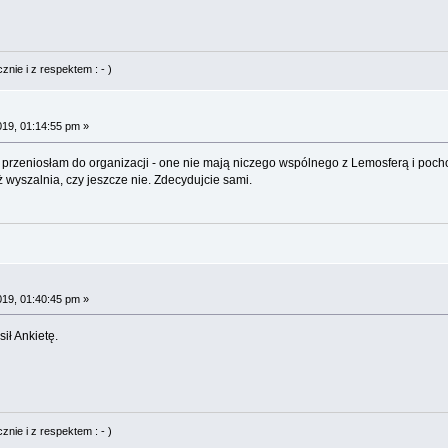
nie i z respektem : - )
019, 01:14:55 pm »
przeniosłam do organizacji - one nie mają niczego wspólnego z Lemosferą i po
ż wyszalnia, czy jeszcze nie. Zdecydujcie sami.
019, 01:40:45 pm »
ił Ankietę.
nie i z respektem : - )