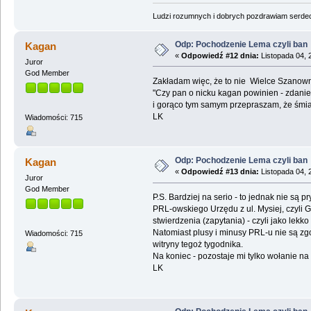
Ludzi rozumnych i dobrych pozdrawiam serdecz
Odp: Pochodzenie Lema czyli ban
Kagan
«
Odpowiedź #12 dnia:
Listopada 04, 
Juror
God Member
Zakładam więc, że to nie Wielce Szanowny
"Czy pan o nicku kagan powinien - zdan
i gorąco tym samym przepraszam, że śm
LK
Wiadomości: 715
Odp: Pochodzenie Lema czyli ban
Kagan
«
Odpowiedź #13 dnia:
Listopada 04, 
Juror
God Member
P.S. Bardziej na serio - to jednak nie są
PRL-owskiego Urzędu z ul. Mysiej, czyli G
stwierdzenia (zapytania) - czyli jako le
Natomiast plusy i minusy PRL-u nie są zgo
Wiadomości: 715
witryny tegoż tygodnika.
Na koniec - pozostaje mi tylko wołanie na
LK