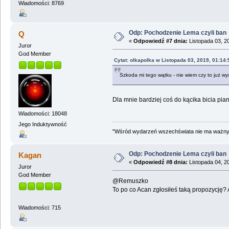
Wiadomości: 8769
Odp: Pochodzenie Lema czyli ban
Q
«
Odpowiedź #7 dnia:
Listopada 03, 2
Juror
God Member
Cytat: olkapolka w Listopada 03, 2019, 01:14
Szkoda mi tego wątku - nie wiem czy to już wys
Dla mnie bardziej coś do kącika bicia pian
Wiadomości: 18048
Jego Induktywność
"Wśród wydarzeń wszechświata nie ma ważnych
Odp: Pochodzenie Lema czyli ban
Kagan
«
Odpowiedź #8 dnia:
Listopada 04, 2
Juror
God Member
@Remuszko
To po co Acan zgłosiłeś taką propozycję? 
Wiadomości: 715