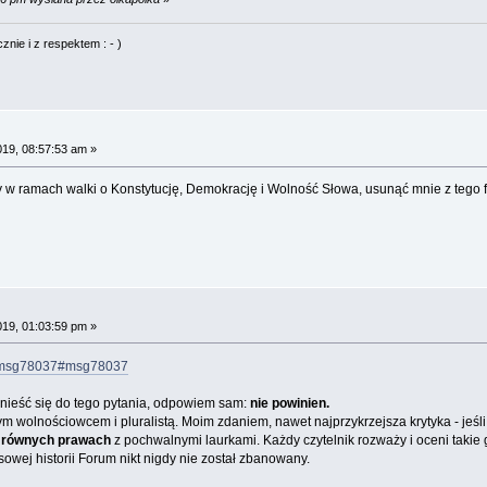
nie i z respektem : - )
019, 08:57:53 am »
y w ramach walki o Konstytucję, Demokrację i Wolność Słowa, usunąć mnie z tego
019, 01:03:59 pm »
36.msg78037#msg78037
dnieść się do tego pytania, odpowiem sam:
nie powinien.
m wolnościowcem i pluralistą. Moim zdaniem, nawet najprzykrzejsza krytyka - jeśl
 równych prawach
z pochwalnymi laurkami. Każdy czytelnik rozważy i oceni takie
sowej historii Forum nikt nigdy nie został zbanowany.