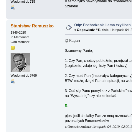
A samo tylko nawoływanie do "zbanowania
Wiadomości: 715
Szalom!
Odp: Pochodzenie Lema czyli ban
Stanisław Remuszko
«
Odpowiedź #11 dnia:
Listopada 04, 
1948-2020
In Memoriam
@ Kagan
God Member
Szanowny Panie,
1. Czy Pan, choćby pobieżnie, przejrzał 
[Logicznie, zdaje się, leży Pan i kwiczy]
2. Czy musi Pan (imperatyw kategoryczny)
Wiadomości: 8769
BTW: może, dzięki Pana inspiracji, na wo
3. Coś się Panu pomyliło z z Pańskim "na
na "Wyszalnię" czy nie zmieniać.
R.
pjes: jeśli chciałby Pan ze mną rozmawi
pozostałych Forumowiczów.
«
Ostatnia zmiana: Listopada 04, 2019, 02:22