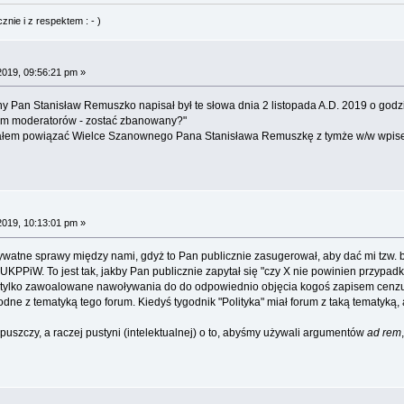
nie i z respektem : - )
2019, 09:56:21 pm »
 Pan Stanisław Remuszko napisał był te słowa dnia 2 listopada A.D. 2019 o godzi
iem moderatorów - zostać zbanowany?"
iałem powiązać Wielce Szanownego Pana Stanisława Remuszkę z tymże w/w wpis
2019, 10:13:01 pm »
 prywatne sprawy między nami, gdyż to Pan publicznie zasugerował, aby dać mi tzw. b
UKPPiW. To jest tak, jakby Pan publicznie zapytał się "czy X nie powinien przypadki
kko tylko zawoalowane nawoływania do do odpowiednio objęcia kogoś zapisem cenzu
dne z tematyką tego forum. Kiedyś tygodnik "Polityka" miał forum z taką tematyką, 
 puszczy, a raczej pustyni (intelektualnej) o to, abyśmy używali argumentów
ad rem