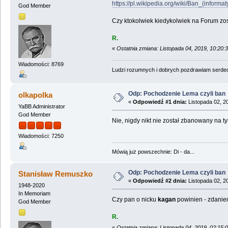
https://pl.wikipedia.org/wiki/Ban_(informat
God Member
Czy ktokolwiek kiedykolwiek na Forum z
R.
«
Ostatnia zmiana: Listopada 04, 2019, 10:20:
Wiadomości: 8769
Ludzi rozumnych i dobrych pozdrawiam serdecz
Odp: Pochodzenie Lema czyli ban
olkapolka
«
Odpowiedź #1 dnia:
Listopada 02, 2
YaBB Administrator
God Member
Nie, nigdy nikt nie został zbanowany na t
Wiadomości: 7250
Mówią już powszechnie: Di - da...
Odp: Pochodzenie Lema czyli ban
Stanisław Remuszko
«
Odpowiedź #2 dnia:
Listopada 02, 2
1948-2020
In Memoriam
Czy pan o nicku
kagan
powinien - zdanie
God Member
R.
«
Ostatnia zmiana: Listopada 04, 2019, 02:15: