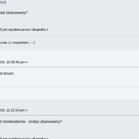
yka
)
ostał zbanowany?
35 pm wysłana przez olkapolka
»
nie i z respektem : - )
019, 10:39:46 pm »
ym forum.
019, 11:12:19 pm »
m moderatorów - zostać zbanowany?
06 pm wysłana przez olkapolka
»