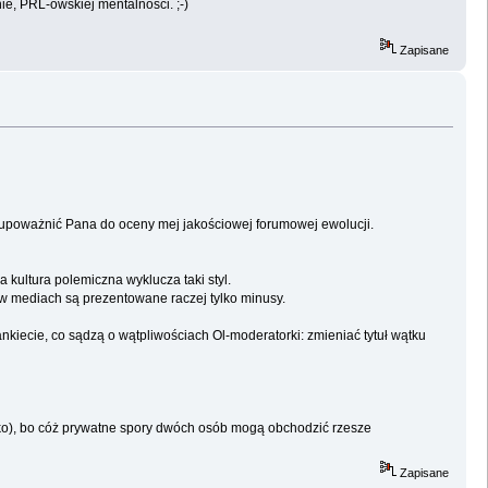
e, PRL-owskiej mentalności. ;-)
Zapisane
by upoważnić Pana do oceny mej jakościowej forumowej ewolucji.
kultura polemiczna wyklucza taki styl.
 w mediach są prezentowane raczej tylko minusy.
iecie, co sądzą o wątpliwościach Ol-moderatorki: zmieniać tytuł wątku
ko), bo cóż prywatne spory dwóch osób mogą obchodzić rzesze
Zapisane