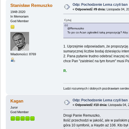
Odp: Pochodzenie Lema czyli ban
Stanisław Remuszko
«
Odpowiedź #9 dnia:
Listopada 04, 2
1948-2020
In Memoriam
Cytuj
God Member
@Remuszko
To po co Acan zgłosiłeś taką propozycję? Aby 
1. Uprzejmie odpowiadam, że propozycję A
sumarycznej liczbie bodaj dziesięciu inte
Wiadomości: 8769
2. Pana pytanie trudno odebrać inaczej ni
chce Pan "zaistnieć na tym forum" musi Pa
R.
Ludzi rozumnych i dobrych pozdrawiam serdecz
Odp: Pochodzenie Lema czyli ban
Kagan
«
Odpowiedź #10 dnia:
Listopada 04, 
Juror
God Member
Drogi Panie Remuszko,
Ilość przechodzi w jakość, ale w pańskim 
góra 10 symfonii, a Haydn aż 106. Kto b