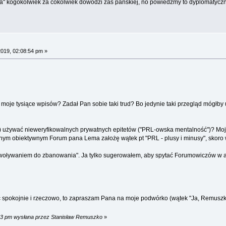
" kogokolwiek za cokolwiek dowodzi zaś pańskiej, no powiedzmy to dyplomatyczni
2019, 02:08:54 pm »
te moje tysiące wpisów? Zadał Pan sobie taki trud? Bo jedynie taki przegląd mógł
 używać nieweryfikowalnych prywatnych epitetów ("PRL-owska mentalność")? Moja 
lnym obiektywnym Forum pana Lema założę wątek pt "PRL - plusy i minusy", skoro
woływaniem do zbanowania". Ja tylko sugerowałem, aby spytać Forumowiczów w ank
ać spokojnie i rzeczowo, to zapraszam Pana na moje podwórko (wątek "Ja, Remusz
:13 pm wysłana przez Stanisław Remuszko
»