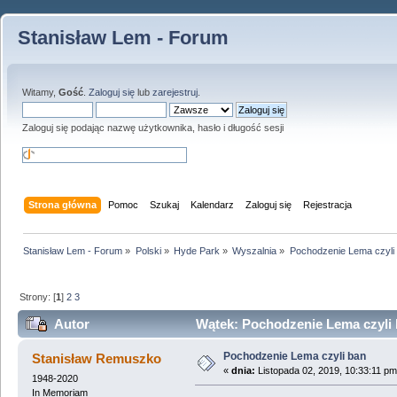
Stanisław Lem - Forum
Witamy,
Gość
.
Zaloguj się
lub
zarejestruj
.
Zaloguj się podając nazwę użytkownika, hasło i długość sesji
Strona główna
Pomoc
Szukaj
Kalendarz
Zaloguj się
Rejestracja
Stanisław Lem - Forum
»
Polski
»
Hyde Park
»
Wyszalnia
»
Pochodzenie Lema czyli
Strony: [
1
]
2
3
Autor
Wątek: Pochodzenie Lema czyli 
Pochodzenie Lema czyli ban
Stanisław Remuszko
«
dnia:
Listopada 02, 2019, 10:33:11 pm
1948-2020
In Memoriam