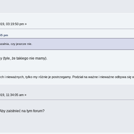
019, 03:19:50 pm »
:55 pm
zalnia, czy jeszcze nie.
y (tyle, że takiego nie mamy).
 i nieważnych, tylko my różnie je postrzegamy. Podział na ważne i nieważne odbywa się 
019, 11:34:05 am »
Aby zaistnieć na tym forum?