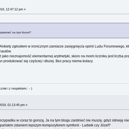
019, 12:47:12 pm »
zaistnieć na tym forum?
nkiety zgłosiłem w ironicznym zamiarze zasięgnięcia opinii Ludu Forumowego, któr
rnautów.
ż jako nieznajomość elementarnej arytmetyki, skoro na moim liczniku jest liczba pr
n produkować się częściej i dłużej. Bez pracy niema kołacy.
nie i z respektem : - )
2019, 01:13:45 pm »
przypadku w coraz to gorszą. Ja na tym blogu zaistnieć nie muszę, gdyż istnieję ni
ył pańskim zdaniem lepszym kompozytorem symfonii - Ludwik czy Józef?