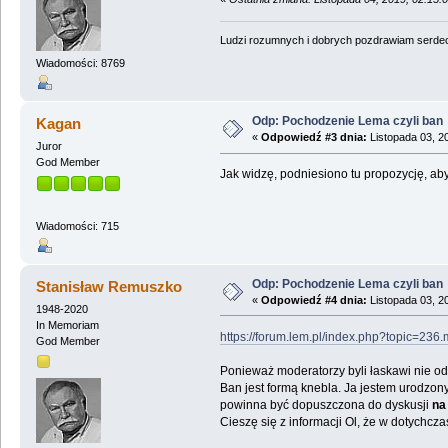
Ludzi rozumnych i dobrych pozdrawiam serdecz
Wiadomości: 8769
Odp: Pochodzenie Lema czyli ban
Kagan
«
Odpowiedź #3 dnia:
Listopada 03, 2
Juror
God Member
Jak widzę, podniesiono tu propozycję, ab
Wiadomości: 715
Odp: Pochodzenie Lema czyli ban
Stanisław Remuszko
«
Odpowiedź #4 dnia:
Listopada 03, 2
1948-2020
In Memoriam
https://forum.lem.pl/index.php?topic=2
God Member
Ponieważ moderatorzy byli łaskawi nie o
Ban jest formą knebla. Ja jestem urodzony
powinna być dopuszczona do dyskusji
na
Cieszę się z informacji Ol, że w dotychcza