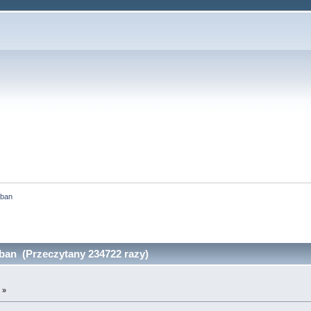
 ban
ban (Przeczytany 234722 razy)
 »