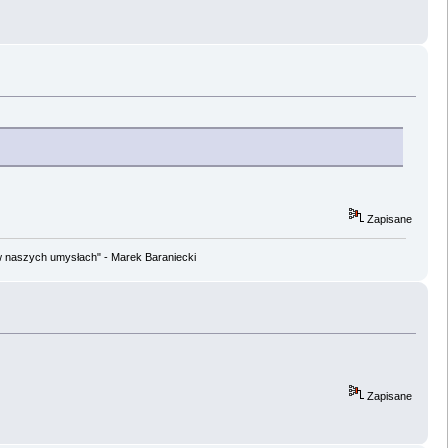
Zapisane
w naszych umysłach" - Marek Baraniecki
Zapisane