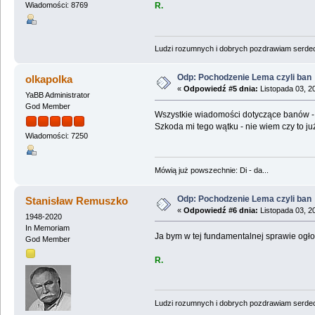
R.
Wiadomości: 8769
Ludzi rozumnych i dobrych pozdrawiam serdecz
Odp: Pochodzenie Lema czyli ban
olkapolka
«
Odpowiedź #5 dnia:
Listopada 03, 2
YaBB Administrator
God Member
Wszystkie wiadomości dotyczące banów - 
Szkoda mi tego wątku - nie wiem czy to ju
Wiadomości: 7250
Mówią już powszechnie: Di - da...
Odp: Pochodzenie Lema czyli ban
Stanisław Remuszko
«
Odpowiedź #6 dnia:
Listopada 03, 2
1948-2020
In Memoriam
Ja bym w tej fundamentalnej sprawie ogłos
God Member
R.
Ludzi rozumnych i dobrych pozdrawiam serdecz