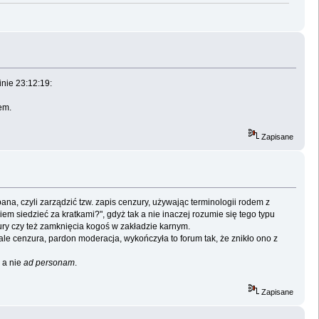
nie 23:12:19:
em.
Zapisane
ana, czyli zarządzić tzw. zapis cenzury, używając terminologii rodem z
em siedzieć za kratkami?", gdyż tak a nie inaczej rozumie się tego typu
ry czy też zamknięcia kogoś w zakładzie karnym.
ale cenzura, pardon moderacja, wykończyła to forum tak, że znikło ono z
, a nie
ad personam
.
Zapisane