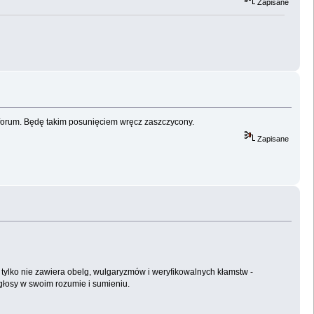
Zapisane
 forum. Będę takim posunięciem wręcz zaszczycony.
Zapisane
i tylko nie zawiera obelg, wulgaryzmów i weryfikowalnych kłamstw -
 głosy w swoim rozumie i sumieniu.