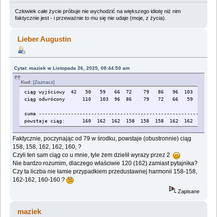
Człowiek całe życie próbuje nie wychodzić na większego idiotę niż nim
faktycznie jest - i przeważnie to mu się nie udaje (moje, z życia).
Lieber Augustin
Cytat: maziek w Listopada 26, 2025, 08:44:50 am
Kod:
[Zaznacz]
ciąg wyjściowy 42 50 59 66 72 79 86 96 103 110 12
ciąg odwrócony 110 103 96 86 79 72 66 59 50 
suma -------------------------------------------------------------
powstaje ciąg: 160 162 162 158 158 158 162 162 160 1
Faktycznie, poczynając od 79 w środku, powstaje (obustronnie) ciąg
158, 158, 162, 162, 160, ?
Czyli ten sam ciąg co u mnie, tyle żem dzielił wyrazy przez 2
Nie bardzo rozumim, dlaczego właściwie 120 (162) zamiast pytajnika?
Czy ta liczba nie łamie przypadkiem przedustawnej harmonii 158-158,
162-162, 160-160 ?
Zapisane
maziek