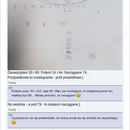
Zauważyłam 30 i 60. Potem 14 i 44. Naciągane 74...
Przypadkowe to rozwiązanie - jeśli prawidłowe;)
Cytuj
Kolejna para, 50 i 110, daje 80. Więc per analogiam, w następnej parze też
miałoby być 80... Mówię przecież, że naciągane
No właśnie - a jest 79 - to dopiero naciągane;)
Cytuj
Czyli jeszcze raz się potwierdziło, że dobrą teorię da się dorobić do wszystkiego
.