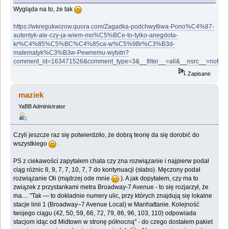
Wygląda na to, że tak
https://wkregukwizow.quora.com/Zagadka-podchwytliwa-Pono%C4%87-
autentyk-ale-czy-ja-wiem-mo%C5%BCe-to-tylko-anegdota-
kr%C4%85%C5%BC%C4%85ca-w%C5%9Br%C3%B3d-
matematyk%C3%B3w-Pewnemu-wybitn?
comment_id=163471526&comment_type=3&__filter__=all&__nsrc__=noti
Zapisane
maziek
YaBB Administrator
Czyli jeszcze raz się potwierdziło, że dobrą teorię da się dorobić do
wszystkiego
.
PS z ciekawości zapytałem chata czy zna rozwiązanie i najpierw podał
ciąg różnic 8, 9, 7, 7, 10, 7, 7 do kontynuacji (słabo). Męczony podał
rozwiązanie Oli (mądrzej ode mnie
). A jak dopytałem, czy ma to
związek z przystankami metra Broadway-7 Avenue - to się rozjarzył, że
ma.... "Tak — to dokładnie numery ulic, przy których znajdują się lokalne
stacje linii 1 (Broadway–7 Avenue Local) w Manhattanie. Kolejność
twojego ciągu (42, 50, 59, 66, 72, 79, 86, 96, 103, 110) odpowiada
stacjom idąc od Midtown w stronę północną" - do czego dostałem pakiet