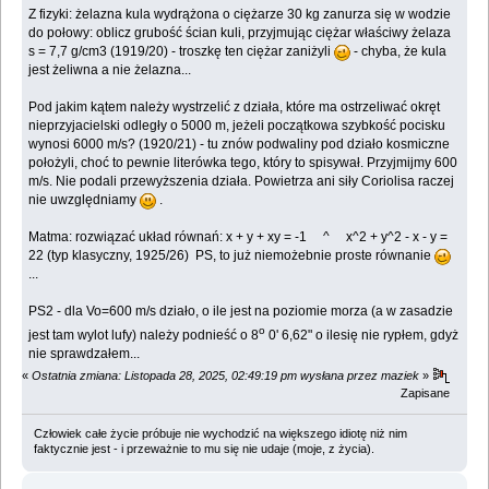
Z fizyki: żelazna kula wydrążona o ciężarze 30 kg zanurza się w wodzie
do połowy: oblicz grubość ścian kuli, przyjmując ciężar właściwy żelaza
s = 7,7 g/cm3 (1919/20) - troszkę ten ciężar zaniżyli
- chyba, że kula
jest żeliwna a nie żelazna...
Pod jakim kątem należy wystrzelić z działa, które ma ostrzeliwać okręt
nieprzyjacielski odległy o 5000 m, jeżeli początkowa szybkość pocisku
wynosi 6000 m/s? (1920/21) - tu znów podwaliny pod działo kosmiczne
położyli, choć to pewnie literówka tego, który to spisywał. Przyjmijmy 600
m/s. Nie podali przewyższenia działa. Powietrza ani siły Coriolisa raczej
nie uwzględniamy
.
Matma: rozwiązać układ równań: x + y + xy = -1 ^ x^2 + y^2 - x - y =
22 (typ klasyczny, 1925/26) PS, to już niemożebnie proste równanie
...
PS2 - dla Vo=600 m/s działo, o ile jest na poziomie morza (a w zasadzie
o
jest tam wylot lufy) należy podnieść o 8
0' 6,62" o ilesię nie rypłem, gdyż
nie sprawdzałem...
«
Ostatnia zmiana: Listopada 28, 2025, 02:49:19 pm wysłana przez maziek
»
Zapisane
Człowiek całe życie próbuje nie wychodzić na większego idiotę niż nim
faktycznie jest - i przeważnie to mu się nie udaje (moje, z życia).