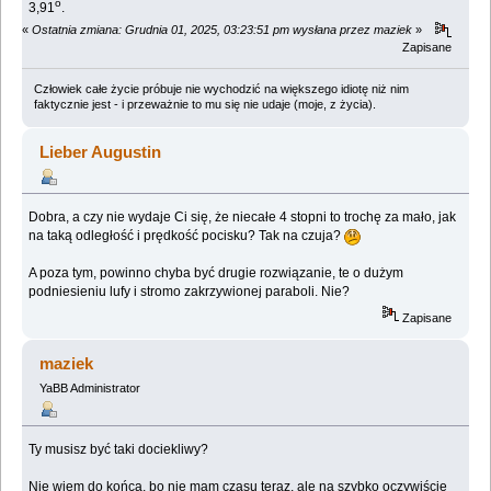
o
3,91
.
«
Ostatnia zmiana: Grudnia 01, 2025, 03:23:51 pm wysłana przez maziek
»
Zapisane
Człowiek całe życie próbuje nie wychodzić na większego idiotę niż nim
faktycznie jest - i przeważnie to mu się nie udaje (moje, z życia).
Lieber Augustin
Dobra, a czy nie wydaje Ci się, że niecałe 4 stopni to trochę za mało, jak
na taką odległość i prędkość pocisku? Tak na czuja?
A poza tym, powinno chyba być drugie rozwiązanie, te o dużym
podniesieniu lufy i stromo zakrzywionej paraboli. Nie?
Zapisane
maziek
YaBB Administrator
Ty musisz być taki dociekliwy?
Nie wiem do końca, bo nie mam czasu teraz, ale na szybko oczywiście