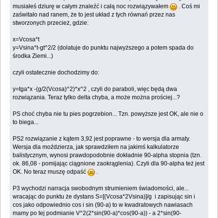
musiałeś dziurę w całym znaleźć i całą noc rozwiązywałem
. Coś mi
zaświtało nad ranem, że to jest układ z tych równań przez nas
stworzonych przecież, gdzie:
x=Vcosa*t
y=Vsina*t-gt^2/2 (dolatuje do punktu najwyższego a potem spada do
środka Ziemi...)
czyli ostatecznie dochodzimy do:
y=tga*x -(g/2(Vcosa)^2)*x^2 , czyli do paraboli, więc będą dwa
rozwiązania. Teraz tylko delta chyba, a może można prościej...?
PS choć chyba nie tu pies pogrzebion... Tzn. powyższe jest OK, ale nie o
to biega...
PS2 rozwiązanie z kątem 3,92 jest poprawne - to wersja dla armaty.
Wersja dla moździerza, jak sprawdziłem na jakimś kalkulatorze
balistycznym, wynosi prawdopodobnie dokładnie 90-alpha stopnia (tzn.
ok. 86,08 - pomijając ciągnione zaokrąglenia). Czyli dla 90-alpha też jest
OK. No teraz muszę odpaść
.
P3 wychodzi narracja swobodnym strumieniem świadomości, ale...
wracając do punktu że dystans S=[(Vcosa*2Vsina)]/g i zapisując sin i
cos jako odpowiednio cos i sin (90-a) to w kwadratowych nawiasach
mamy po tej podmianie V^2(2*sin(90-a)*cos(90-a)) - a 2*sin(90-