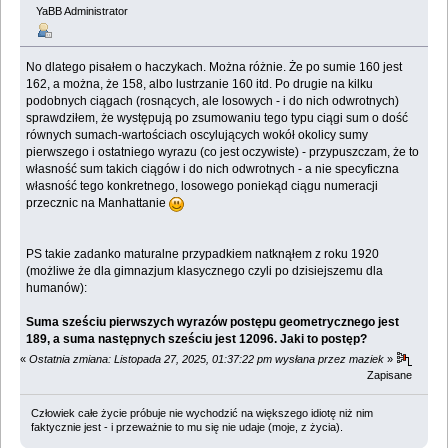
YaBB Administrator
No dlatego pisałem o haczykach. Można różnie. Że po sumie 160 jest
162, a można, że 158, albo lustrzanie 160 itd. Po drugie na kilku
podobnych ciągach (rosnących, ale losowych - i do nich odwrotnych)
sprawdziłem, że występują po zsumowaniu tego typu ciągi sum o dość
równych sumach-wartościach oscylujących wokół okolicy sumy
pierwszego i ostatniego wyrazu (co jest oczywiste) - przypuszczam, że to
własność sum takich ciągów i do nich odwrotnych - a nie specyficzna
własność tego konkretnego, losowego poniekąd ciągu numeracji
przecznic na Manhattanie
PS takie zadanko maturalne przypadkiem natknąłem z roku 1920
(możliwe że dla gimnazjum klasycznego czyli po dzisiejszemu dla
humanów):
Suma sześciu pierwszych wyrazów postępu geometrycznego jest
189, a suma następnych sześciu jest 12096. Jaki to postęp?
«
Ostatnia zmiana: Listopada 27, 2025, 01:37:22 pm wysłana przez maziek
»
Zapisane
Człowiek całe życie próbuje nie wychodzić na większego idiotę niż nim
faktycznie jest - i przeważnie to mu się nie udaje (moje, z życia).