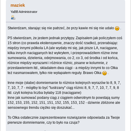
nauk ;) (Przeczytany 1970774 razy)
maziek
YaBB Administrator
Stwierdzam, starając się nie patrzeć, że przy kawie mi się nie udało
.
PS stwierdzam, że jestem jednak przytępy. Zapisałem jak policzyłem coś
15 stron (co prawda ekstensywnie, znaczy dość rzadko), przerabiając
między innymi półkola LA (ale wydały mi się, jak pisze LA, naciągane,
kilka innych naciąganych też wykryłem, i przeprowadziłem różne inne
sumowania, dzielenia, odejmowania, co 2, co 3, od środka i od końca,
różnice między wyrazami i różnice różnic, pisane w kolumnie, z
przestawieniem itd., składałem dwa ciągi - a między innymi to co Olka
też nasmarowałem, tylko nie wyłapałem reguły. Brawo Olka
.
Inne moje (słabe) domniemanie to różnice kolejnych wyrazów to 8, 9, 7,
7, 10, 7, 7 - mógłby to być "lustrzany" ciąg różnic 8, 9, 7, 7, 10, 7, 7, 9, 8
itd. czyli kolejna liczba byłaby 118 (naciągane)
Inne jak sumować podany ciąg z ciągiem odwrotnym to powstają sumy
152, 153, 155, 152, 151, 151, 152, 155, 153, 152 - dziwnie zbliżone ale
sensownego trendu ciężko się doszukać...
To Olka ostatecznie zaprezentowane rozwiązanie odpowiada za Twoje
pierwsze domniemanie, czy to było na czuja?