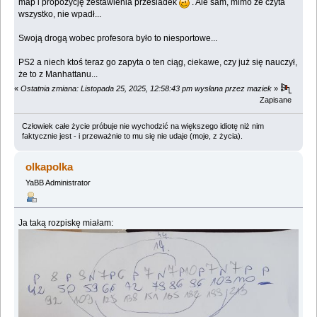
map i propozycję zestawienia przesiadek
. Ale sam, mimo że czyta
wszystko, nie wpadł...
Swoją drogą wobec profesora było to niesportowe...
PS2 a niech ktoś teraz go zapyta o ten ciąg, ciekawe, czy już się nauczył,
że to z Manhattanu...
«
Ostatnia zmiana: Listopada 25, 2025, 12:58:43 pm wysłana przez maziek
»
Zapisane
Człowiek całe życie próbuje nie wychodzić na większego idiotę niż nim
faktycznie jest - i przeważnie to mu się nie udaje (moje, z życia).
olkapolka
YaBB Administrator
Ja taką rozpiskę miałam: