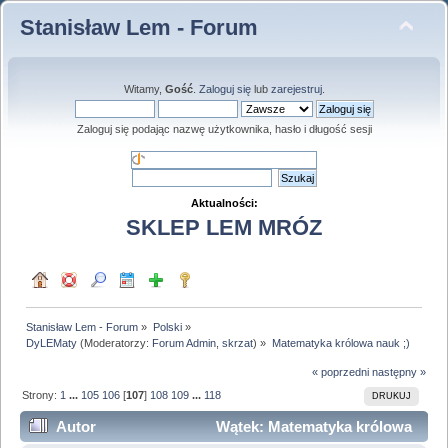
Stanisław Lem - Forum
Witamy,
Gość
.
Zaloguj się
lub
zarejestruj
.
Zaloguj się podając nazwę użytkownika, hasło i długość sesji
Aktualności:
SKLEP LEM MRÓZ
Stanisław Lem - Forum
»
Polski
»
DyLEMaty
(Moderatorzy:
Forum Admin
,
skrzat
) »
Matematyka królowa nauk ;)
« poprzedni
następny »
Strony:
1
...
105
106
[
107
]
108
109
...
118
DRUKUJ
Autor
Wątek: Matematyka królowa