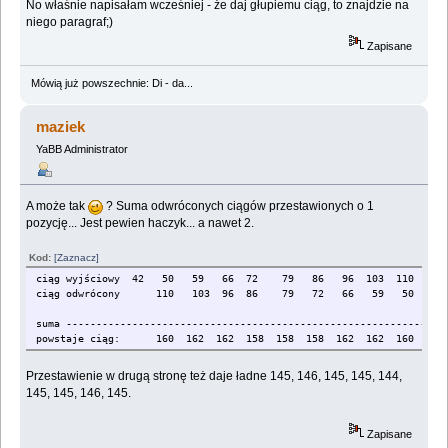
No właśnie napisałam wcześniej - że daj głupiemu ciąg, to znajdzie na
niego paragraf;)
Zapisane
Mówią już powszechnie: Di - da...
maziek
YaBB Administrator
A może tak
? Suma odwróconych ciągów przestawionych o 1
pozycję... Jest pewien haczyk... a nawet 2.
Kod:
[Zaznacz]
ciąg wyjściowy 42 50 59 66 72 79 86 96 103 110 120
ciąg odwrócony 110 103 96 86 79 72 66 59 50 42
suma ---------------------------------------------------------------
powstaje ciąg: 160 162 162 158 158 158 162 162 160 162
Przestawienie w drugą stronę też daje ładne 145, 146, 145, 145, 144,
145, 145, 146, 145.
Zapisane