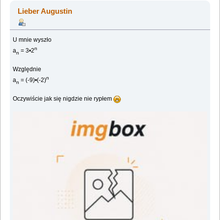
Lieber Augustin
U mnie wyszło
n
a
= 3•2
n
Względnie
n
a
= (-9)•(-2)
n
Oczywiście jak się nigdzie nie rypłem