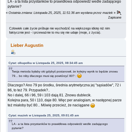
LA - a ta lista przystanków to prawidłowa odpowiedż wedle zadającego
pytanie?
«
Ostatnia zmiana: Listopada 25, 2025, 11:51:36 am wysłana przez maziek
»
Zapisane
Człowiek całe życie próbuje nie wychodzić na większego idiotę niż nim
faktycznie jest - i przeważnie to mu się nie udaje (moje, z życia).
Lieber Augustin
Cytat: olkapolka w Listopada 25, 2025, 08:34:45 am
Twoja metoda byłaby oki gdybyś postanowił, że kolejny wynik to będzie znowu
79... bo niby dlaczego musi się powtórzyć 80? :
Dlaczego? Ano 79 po środku, średnia arytmetyczna jej "sąsiadów", 72 i
86, to też 79. Przypadek?..
No i dalej, 66 i 96, 59 i 103 dają 81. Znowu dublecik.
Kolejna para, 50 i 110, daje 80. Więc per analogiam, w następnej parze
też miałoby być 80... Mówię przecież, że naciągane
Cytat: maziek w Listopada 25, 2025, 09:01:45 am
LA - a ta lista przystanków to prawidłowa odpowiedż wedle zadającego
pytanie?