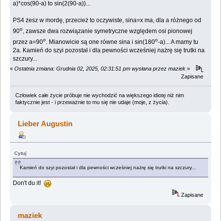
a)*cos(90-a) to sin(2(90-a))...
PS4 żesz w mordę, przecież to oczywiste, sina=x ma, dla a różnego od
o
90
, zawsze dwa rozwiązanie symetryczne względem osi pionowej
o
o
przez a=90
. Mianowicie są one równe sina i sin(180
-a)... A mamy tu
2a. Kamień do szyi pozostał i dla pewności wcześniej nażrę się trutki na
szczury...
«
Ostatnia zmiana: Grudnia 02, 2025, 02:31:51 pm wysłana przez maziek
»
Zapisane
Człowiek całe życie próbuje nie wychodzić na większego idiotę niż nim
faktycznie jest - i przeważnie to mu się nie udaje (moje, z życia).
Lieber Augustin
Cytuj
Kamień do szyi pozostał i dla pewności wcześniej nażrę się trutki na szczury...
Don't du it!
Zapisane
maziek