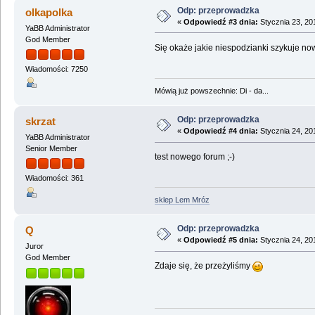
Odp: przeprowadzka
olkapolka
«
Odpowiedź #3 dnia:
Stycznia 23, 20
YaBB Administrator
God Member
Się okaże jakie niespodzianki szykuje nowy
Wiadomości: 7250
Mówią już powszechnie: Di - da...
Odp: przeprowadzka
skrzat
«
Odpowiedź #4 dnia:
Stycznia 24, 20
YaBB Administrator
Senior Member
test nowego forum ;-)
Wiadomości: 361
sklep Lem Mróz
Odp: przeprowadzka
Q
«
Odpowiedź #5 dnia:
Stycznia 24, 20
Juror
God Member
Zdaje się, że przeżyliśmy