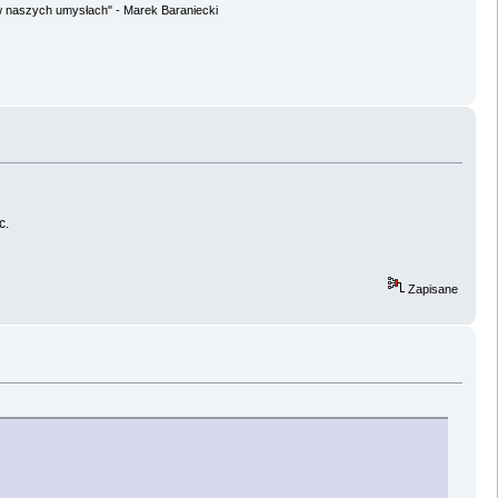
w naszych umysłach" - Marek Baraniecki
c.
Zapisane