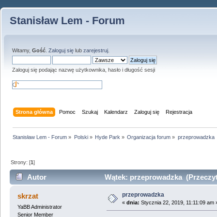
Stanisław Lem - Forum
Witamy,
Gość
.
Zaloguj się
lub
zarejestruj
.
Zaloguj się podając nazwę użytkownika, hasło i długość sesji
Strona główna
Pomoc
Szukaj
Kalendarz
Zaloguj się
Rejestracja
Stanisław Lem - Forum
»
Polski
»
Hyde Park
»
Organizacja forum
»
przeprowadzka
Strony: [
1
]
Autor
Wątek: przeprowadzka (Przeczyt
przeprowadzka
skrzat
«
dnia:
Stycznia 22, 2019, 11:11:09 am 
YaBB Administrator
Senior Member