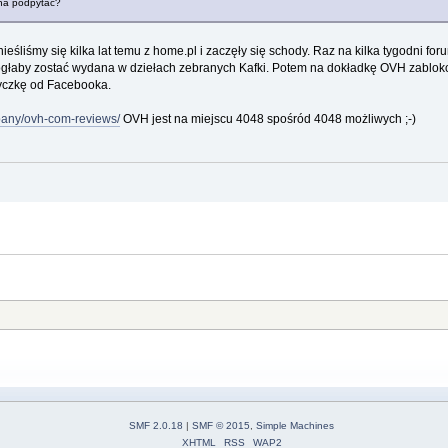
żna podpytać?
eśliśmy się kilka lat temu z home.pl i zaczęły się schody. Raz na kilka tygodni fo
głaby zostać wydana w dziełach zebranych Kafki. Potem na dokładkę OVH zablok
yczkę od Facebooka.
mpany/ovh-com-reviews/
OVH jest na miejscu 4048 spośród 4048 możliwych ;-)
SMF 2.0.18
|
SMF © 2015
,
Simple Machines
XHTML
RSS
WAP2