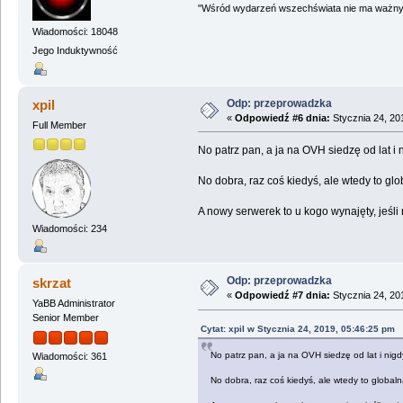
"Wśród wydarzeń wszechświata nie ma ważnych
Wiadomości: 18048
Jego Induktywność
Odp: przeprowadzka
xpil
«
Odpowiedź #6 dnia:
Stycznia 24, 20
Full Member
No patrz pan, a ja na OVH siedzę od lat i n
No dobra, raz coś kiedyś, ale wtedy to glo
A nowy serwerek to u kogo wynajęty, jeśl
Wiadomości: 234
Odp: przeprowadzka
skrzat
«
Odpowiedź #7 dnia:
Stycznia 24, 20
YaBB Administrator
Senior Member
Cytat: xpil w Stycznia 24, 2019, 05:46:25 pm
No patrz pan, a ja na OVH siedzę od lat i nigdy
Wiadomości: 361
No dobra, raz coś kiedyś, ale wtedy to globaln