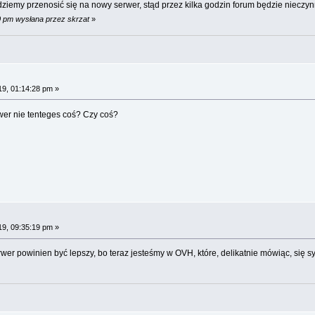
dziemy przenosić się na nowy serwer, stąd przez kilka godzin forum będzie nieczy
0 pm wysłana przez skrzat
»
19, 01:14:28 pm »
er nie tenteges coś? Czy coś?
19, 09:35:19 pm »
wer powinien być lepszy, bo teraz jesteśmy w OVH, które, delikatnie mówiąc, się 