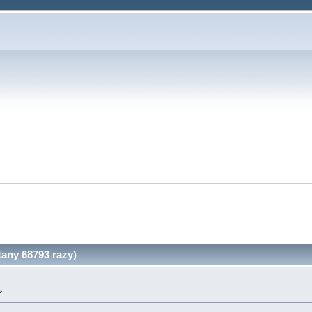
any 68793 razy)
»