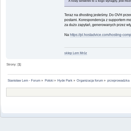
A nowy serwerek to u kogo wynajęty, jeśli mo
Teraz na dhosting jesteśmy. Do OVH przeni
postami. Korespondencja z supportem mo
za dużo zapytań, generowanych przez wt
Na
https://pl.hostadvice.com/hosting-co
sklep Lem Mróz
Strony: [
1
]
Stanisław Lem - Forum
»
Polski
»
Hyde Park
»
Organizacja forum
»
przeprowadzka