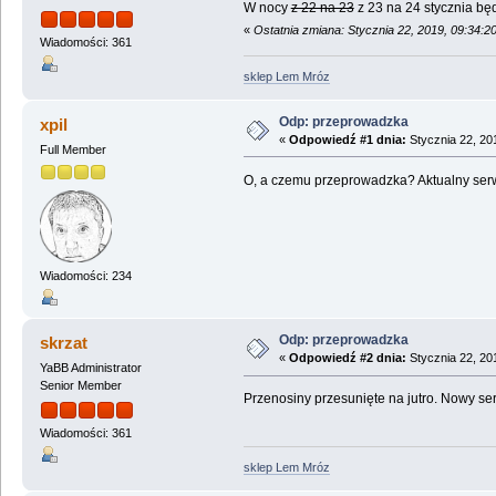
W nocy
z 22 na 23
z 23 na 24 stycznia bę
«
Ostatnia zmiana: Stycznia 22, 2019, 09:34:2
Wiadomości: 361
sklep Lem Mróz
Odp: przeprowadzka
xpil
«
Odpowiedź #1 dnia:
Stycznia 22, 20
Full Member
O, a czemu przeprowadzka? Aktualny serw
Wiadomości: 234
Odp: przeprowadzka
skrzat
«
Odpowiedź #2 dnia:
Stycznia 22, 20
YaBB Administrator
Senior Member
Przenosiny przesunięte na jutro. Nowy ser
Wiadomości: 361
sklep Lem Mróz