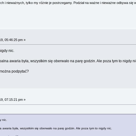
 i nieważnych, tylko my różnie je postrzegamy. Podział na ważne i nieważne odbywa się 
19, 05:46:25 pm »
igdy nic.
balna awaria była, wszystkim się oberwało na parę godzin. Ale poza tym to nigdy ni
i można podpytać?
19, 07:15:21 pm »
 nic.
a awaria była, wszystkim się oberwało na parę godzin. Ale poza tym to nigdy nic.